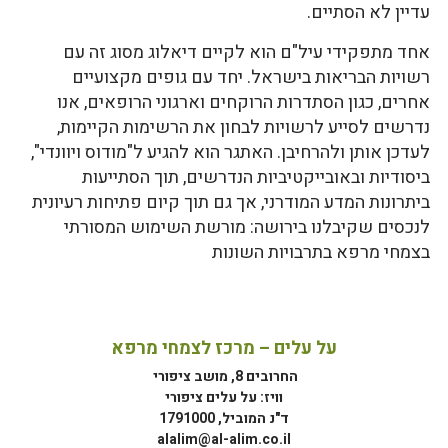
עדיין לא הסתיים.
אחד מתפקידי עיל"ם הוא לקיים דיאלוג מסוג זה עם
רשויות הבריאות בישראל. יחד עם גופים מקצועיים
אחרים, כגון הסתדרות הרוקחים וארגוני הרופאים, אנו
נדרשים לסייע לרשויות לבחון את הרשימות הקיימות,
לעדכן אותן ולהרחיבן. האתגר הוא להגיע ל"מודוס ויוונדי",
ביסודיות ובאובייקטיביות הנדרשים, תוך הסתייעות
ביתרונות המדע המודרני, אך גם תוך קיום פתיחות רעיונית
לנכסים שקיבלנו בירושה: מורשת השימוש המסורתי
בצמחי מרפא בתרבויות השונות
על עלים – מרכז לצמחי מרפא
החרובים 8, מושב ציפורי
וויז: על עלים ציפורי
ד"נ המוביל, 1791000
alalim@al-alim.co.il