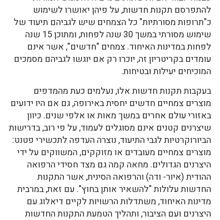
להתפרסם תקנות חדשות, על פיהן יאושרו לשימוש
כ"תרופות מסורתיות" כל הצמחים שיש לגביהם תיעוד של
שימוש מסורתי במשך 30 שנה לפחות, ומתוכן 15 שנה
לפחות במדינות האיחוד. צמחים "חדשים", אשר אינם
עומדים בקריטריון זה, יוכרו רק אם יוגשו לגביהם מסמכים
המוכיחים יעילות ובטיחות.
בעקבות תקנות חדשות אלו, נעלמים כעת מהמדפים
מוצרים צמחיים חדשים יחסית באירופה, גם אם היו ידועים
באזורי עולם אחרים במשך מאות או אלפי שנים. כיוון
שיצרנים קטנים אינם מסוגלים לעמוד, על פי רוב, בדרישות
הביורוקרטיות לגבי התיעוד, נוצרה העדפה לתכשירי פטנט:
מוצרים צמחיים מעובדים או מזוקקים, המשווקים על ידי
היצרנים הגדולים. מחאה קמה גם מצד חסידי הרפואה
ההודית (איור- ודה) והרפואה הסינית, אשר התקנות
החדשות עלולות "להשאיר אותן בחוץ". עם זאת, במרבית
מדינות האיחוד, משתדלות הרשויות לקיים דיאלוג עם
היצרנים ועם הציבור, ותהליך הטמעת התקנות החדשות