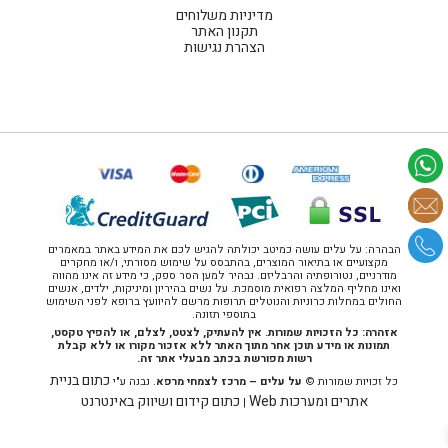
מדיניות משלוחים
תקנון האתר
הצהרת נגישות
הבהרה: על עלים עושה כמיטב יכולתה להגיש לכם את המידע באתר במאמרים
מקצועיים או בתיאור המוצרים, בהתבסס על שימוש מסורתי, ו/או מחקרים
מודרניים, נטורופתיה והרבליזם. נבהיר למען הסר ספק, כי מידע זה אינו מהווה
ואינו מחליף המלצה רפואית מוסמכת. על נשים בהיריון ומיניקות, ילדים, אנשים
החולים במחלות כרוניות והנוטלים תרופות מרשם להיוועץ ברופא לפני השימוש
בתוספי תזונה.
אזהרה: כל הזכויות שמורות. אין להעתיק, לצטט, לצלם, או להפיץ טקסט,
תמונות או מידע תוכן אחר מתוך האתר ללא אזכור מקורו או ללא קבלת
רשות מפורשת בכתב מבעלי אתר זה.
כתום בניית
כל זכויות שמורות ©
על עלים – מרכז לצמחי מרפא
. נבנה ע"י
אתרים ומערכות Web
כתום קידום ושיווק באינטרנט
|