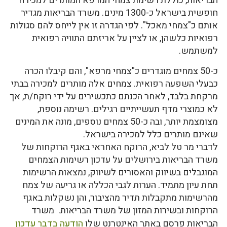
הבריאות, כוללת רשימת צמחי המרפא המותרים למכירה
חופשית בישראל כ-1300 מינים. משרד הבריאות מגדיר
אותם כ"צמחי מאכל". לפי הגדרה זו אין לייחס להם סגולות
רפואיות כלשהן, או לציין על אריזתם התוויה רפואית
למשתמש.
כ-50 צמחים מוגדרים כ"צמחי מרפא", והם קיבלו הכרה
כבעלי השפעה רפואית. צמחים אלה מותרים למכירה בבתי
מרקחת בלבד, לאחר הכנתם כתכשירים על ידי רוקח/ת, אך
לא כמוצרי מדף תעשייתיים רגילים. רשימה נוספת,
מצומצמת יותר, ובה כ-50 צמחים נוספים, מונה את המינים
שאינם מותרים כלל למכירה בישראל.
לדברי מר טל לביא, הרוקח האחראי באגף הרוקחות של
משרד הבריאות בירושלים על עדכון רשימות הצמחים
המוגבלים בשיווק והאסורים לשיווק, נמצאות הרשימות
תחת עיון מתמיד. הערות לגבי הכללה או גריעה של צמח
מהרשימות מתקבלות תדיר מהציבור, והן נשקלות באגף
הרוקחות ובשירות המזון של משרד הבריאות. משרד
הבריאות פרסם באתר האינטרנט שלו
הודעה בדבר עדכון