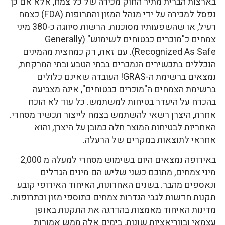
בארצות הברית מתיר החוק מכירה של כל צמח, אלא אם כן
נפסל למכירה על ידי מנהל המזון והתרופות (FDA) כצמח
רעיל, או שהשפעותיו מסוכנות. הרשות סיווגה כ-380 מיני
צמחים כ"מוכרים כבטוחים לשימוש" (Generally
Recognized As Safe). עם זאת, רק כמחצית מהמינים
הנכללים בתכשירים הנמכרים בבתי הטבע ובתי המרקחת,
נמצאים ברשימת ה-GRAS! העובדה שאינם כלולים
ברשימת הצמחים ה"מוכרים כבטוחים", אינה מצביעה
בהכרח על היעדר בטיחות למשתמש. כל עוד לא הוכח
אחרת, היצרן רשאי להשתמש בצמח לייצור תכשיר מסחרי.
האחריות לבטיחות המוצר חלה כמובן על היצרן, והוא
אחראי לתוצאות במקרים של הרעלה.
באירופה נמצאים היום בשימוש מסחרי למעלה מ 2,000
מיני צמחים, מתוכם כשני שליש הם מינים הגדלים
ונאספים מהבר. בשנים האחרונות, האיחוד האירופי קובע
תקנות חדשות לגבי הגדרות צמחים כתוספי מזון וכתרופות.
מדינות האיחוד מאמצות בהדרגה את התקנות באופן
עצמאי ובווריאציות שונות. בימים אלה ממש אמורות