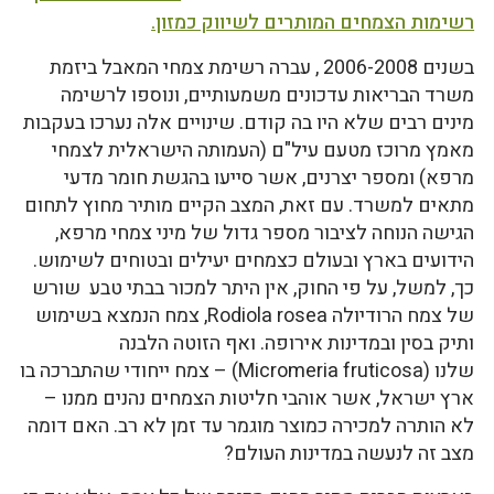
רשימות הצמחים המותרים לשיווק כמזון.
בשנים 2006-2008 , עברה רשימת צמחי המאבל ביזמת
משרד הבריאות עדכונים משמעותיים, ונוספו לרשימה
מינים רבים שלא היו בה קודם. שינויים אלה נערכו בעקבות
מאמץ מרוכז מטעם עיל"ם (העמותה הישראלית לצמחי
מרפא) ומספר יצרנים, אשר סייעו בהגשת חומר מדעי
מתאים למשרד. עם זאת, המצב הקיים מותיר מחוץ לתחום
הגישה הנוחה לציבור מספר גדול של מיני צמחי מרפא,
הידועים בארץ ובעולם כצמחים יעילים ובטוחים לשימוש.
כך, למשל, על פי החוק, אין היתר למכור בבתי טבע שורש
של צמח הרודיולה Rodiola rosea, צמח הנמצא בשימוש
ותיק בסין ובמדינות אירופה. ואף הזוטה הלבנה
שלנו (
Micromeria fruticosa
) – צמח ייחודי שהתברכה בו
ארץ ישראל, אשר אוהבי חליטות הצמחים נהנים ממנו –
לא הותרה למכירה כמוצר מוגמר עד זמן לא רב. האם דומה
מצב זה לנעשה במדינות העולם?