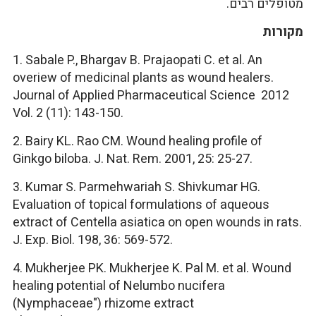
מטופלים רבים.
מקורות
1. Sabale P., Bhargav B. Prajaopati C. et al. An
overiew of medicinal plants as wound healers.
Journal of Applied Pharmaceutical Science 2012
Vol. 2 (11): 143-150.
2. Bairy KL. Rao CM. Wound healing profile of
Ginkgo biloba. J. Nat. Rem. 2001, 25: 25-27.
3. Kumar S. Parmehwariah S. Shivkumar HG.
Evaluation of topical formulations of aqueous
extract of Centella asiatica on open wounds in rats.
J. Exp. Biol. 198, 36: 569-572.
4. Mukherjee PK. Mukherjee K. Pal M. et al. Wound
healing potential of Nelumbo nucifera
(Nymphaceae") rhizome extract