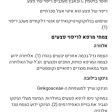
חוסר בויטמין C ובאבץ מעכבים ריפוי של פצע.
ריפוי של פצע הוא איטי אצל סכרתיים
שימוש בגלוקוקורטיקואידים אנטי דלקתיים מעכב ריפוי
(1).
צמחי מרפא לריפוי פצעים
אלוורה
הצמח גדל בכמה אזורים יבשים בהודו (1). אלויורה ידוע
כצמח המרפא כוויות, חתכים ופצעים. הג'ל של האלויורה
מצוי במאות מוצרים רפואיים וקוסמטיים.
גינקו בילובה
הגינקו שייך למשפחת ה-Ginkgoaceae
במחקר ניסו לרפא פצעים בחולדות. המיצוי מעלי הגינקו
הגביר את בניית האפידרמיס (2). הגינקו ידוע כצמח נוגד
אלרגיה.