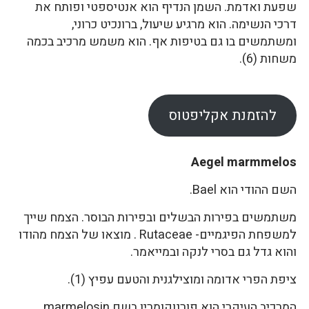
שפעת ואדמת. השמן הנדיף הוא אנטיספטי ופותח את
דרכי הנשימה. הוא מרגיע שיעול, ברונכיט כרוני,
ומשתמשים בו גם בטיפות אף. הוא משמש מרכיב בכמה
משחות (6).
להזמנת אקליפטוס
Aegel marmmelos
השם ההודי הוא Bael.
משתמשים בפירות הבשלים ובפירות הבוסר. הצמח שייך
למשפחת הפיגמיים- Rutaceae . מוצאו של הצמח מהודו
והוא גדל גם בסרי לנקה ובמייאמר.
ציפת הפרי אדומה ומוצילגנית והטעם עפיץ (1).
המרכיב העיקרי הוא פורנוקומרין בשם marmelosin.