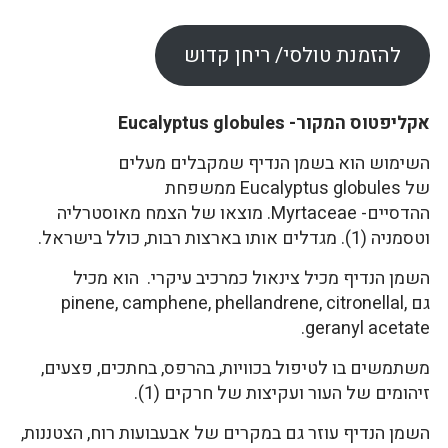
להזמנת טולסי/ ריחן קדוש
אקליפטוס המקור- Eucalyptus globules
השימוש הוא בשמן הנדיף שמקבלים מעלים
של Eucalyptus globules ממשפחת
ההדסיים- Myrtaceae. מוצאו של הצמח מאוסטרליה
וטסמניה (1). מגדלים אותו בארצות רבות, כולל בישראל.
השמן הנדיף מכיל צינאול כמרכיב עיקרי. הוא מכיל
גם pinene, camphene, phellandrene, citronellal,
geranyl acetate.
משתמשים בו לטיפול בכוויות, בהרפס, בחתכים, פצעים,
זיהומים של העור ועקיצות של חרקים (1).
השמן הנדיף עוזר גם במקרים של אבעבועות רוח, הצטננות,