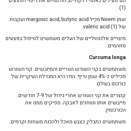
הם פעילים כאנטי דלקתיים, וזה מחיש את ריפוי הפצעים
(1).
שמן Neem מכיל margosic acid, butyric acid ועקבות
של valeric acid (1).
מיצויים אלכוהוליים של העלים משמשים לטיפול בפצעים
מזוהמים.
Curcuma longa
משתמשים בקני השורש הטריים והמיובשים. קני השורש
מכילים כ-4% שמן נדיף. הודו היא המגדלת העיקרית של
כורכום בעולם.
קוצרים את קני השורש אחרי גידול של 7-9 חודשים.
מייבשים אותו וטוחנים לאבקה. מפיקים ממנו את
הכורכומין.
משתמשים כתבלין, כצבע מאכל ולהכנת משחות וקרמים.