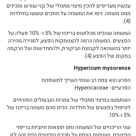
עכשיו מעדיפים להכין מיצוי מתנולי של קני שורש ומכינים
ממנו משחה. ניסו את המשחה על חתכים שעשו בחולדות
(4).
המשחה שהכינו מהלוטוס בריכוז של 5% ו- 10% פעלה על
הפצעים. המשחה גרמה להצטמקות הפצע, לסגירה מהירה
יותר בהשוואה לקבוצת הביקורת, ולהתחדשות של הרקמה
במקום של הפצע (4).
Hypericum mysorense
הפרע הוא צמח רב שנתי השייך למשפחת
הפרעיים- Hypericaceae.
השתמשו במיצוי מתנולי של צמרות הגבעולים הפורחים
לטיפול בפצעים של חולדות. הכינו מהם משחה בריכוז של
5% ו-10%.
שני הריכוזים של המשחה נתנו תוצאות חיוביות בריפוי
הפצעים. השפעת הצמח על סגירת הפצעים היית זהה לזו