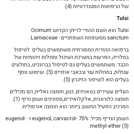
של הרפואות הסטנדרטיות (4).
Tulsi
Tulsi הוא השם ההודי לריחן הקדוש Ocimum
sanctum ממשפחת השפתניים- Lamiaceae.
ברפואה ההודית המסורתית משתמשים בעלים לטיפול
במלריה, הפרעות במערכת העיכול ומחלות זיהומיות של
הכבד. משתמשים בעלים גם לטיפול בברונכיט, בתולעים
עגולות, במחלות עור ובכאבי אוזניים (5). שימוש נוסף
בעלים הוא לשיפור הזיכרון (5).
העלים עשירים בטאנינים, כגון, חומצה גאלית, הם מכילים
חומצה כלורוגנית, אלקלואידים,ספונינים ושמן נדיף (1).
המרכיב הפעיל החשוב ביותר הוא חומצה אורסולית.
השמן הנדיף מכיל: eugenol, carvacrol- 70% ו- eugenol-
methyl-ether (5).