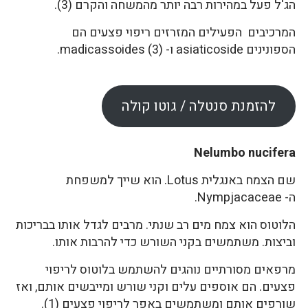
הג'ל פעל במהירות רבה יותר מהמשחה והקרם (3).
המרכיבים הפעילים המזרזים ריפוי פצעים הם
הספונינים asiaticoside ו- madicassoides (3).
להזמנת סנטלה / גוטו קולה
Nelumbo nucifera
שם הצמח באנגלית Lotus. הוא שייך למשפחת
ה- Nympjacaceae.
הלוטוס הוא צמח מים רב שנתי. מרבים לגדל אותו בבריכות
וביצות. משתמשים בקני השורש כדי להרבות אותו.
מרפאים מסורתיים נוהגים להשתמש בלוטוס לריפוי
פצעים. הם אוספים עלים וקני שורש ומייבשים אותם, ואז
שורפים אותם ומשתמשים באפר לריפוי פצעים (1).