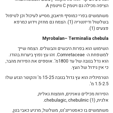
הציפה מכילה גם ויטמין C וויטמין A.
משתמשים בפרי כמוסיף תיאבון, מסייע לעיכול וכן לטיפול
בשלשול ודיזנטריה (1). הצמח גם מחזק וידוע כמרפא
פצעים (1).
Myrobalan
–
Terminalia chebula
השימוש הוא בפרות היבשים והבשלים. הצמח שייך
למשפחת ה- Comretaceae. זהו עץ נפוץ ביערות בהודו.
הוא גדל בגובה של עד 1800מ'. אוספים את הפירות מהבר,
כי אין גידול של העץ.
הטרמינליה הוא עץ גדול בגובה 15-25 מ' והקוטר הגזע שלו
1.5-2.5 מ'.
הפירות מכילים טאנינים, חומצות גאלית,
אלגית, chebulagic, chebulinic (1).
משתמשים בו כאסטרינג'נט, משלשל, מרגיע כאבי בטן,