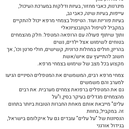
מיגרנות, כאבי מחזור, בעיות ודלקות במערכת העיכול,
עייפות, בעיות שינה, כאבי גב,
בעיות פוריות ועוד. הטיפול בצמחי מרפא יכול להתקיים
במקביל לטיפול הקונבנציונאלי
ותוך שיתוף פעולה עם הרופאה המטפל. חלק מהצמחים
בטוחים לשימוש אצל ילדים, נשים
בהריון, חולים במחלות כרונית, קשישים, חולי סרטן וכו', אך
חשוב להתייעץ עם איש/אשת
מקצוע בכל מצב של שימוש בצמחי מרפא.
צמחי מרפא רבים, המשמשים את המטפלים הסיניים הגיעו
למערב והם משמשים
גם את המטפלים ברפואת צמחים מערבית. את רבים
מהצמחים מגדלים בעיקר בסין, ו"על
עלים" מייבאת אותם מאחת החברות הטובות ביותר בתחום
זה. במקביל, בחוות
הנסיונות של "על עלים" עובדים גם על איקלומם בישראל,
בגידול אורגני