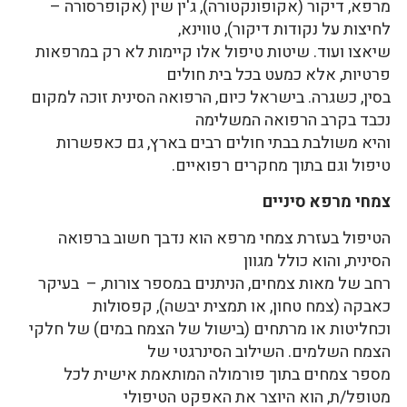
מרפא, דיקור (אקופונקטורה), ג'ין שין (אקופרסורה –
לחיצות על נקודות דיקור), טווינא,
שיאצו ועוד. שיטות טיפול אלו קיימות לא רק במרפאות
פרטיות, אלא כמעט בכל בית חולים
בסין, כשגרה. בישראל כיום, הרפואה הסינית זוכה למקום
נכבד בקרב הרפואה המשלימה
והיא משולבת בבתי חולים רבים בארץ, גם כאפשרות
טיפול וגם בתוך מחקרים רפואיים.
צמחי מרפא סיניים
הטיפול בעזרת צמחי מרפא הוא נדבך חשוב ברפואה
הסינית, והוא כולל מגוון
רחב של מאות צמחים, הניתנים במספר צורות, – בעיקר
כאבקה (צמח טחון, או תמצית יבשה), קפסולות
וכחליטות או מרתחים (בישול של הצמח במים) של חלקי
הצמח השלמים. השילוב הסינרגטי של
מספר צמחים בתוך פורמולה המותאמת אישית לכל
מטופל/ת, הוא היוצר את האפקט הטיפולי