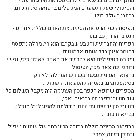
מחקרים רבים בנושאים אלו וביססו את הידע הרפואי
והטיפולי שעליו נשענים המטפלים ברפואה סינית כיום,
ברחבי העולם כולו.
תפיסתה של הרפואה הסינית את האדם כוללת את הגוף
הנפש והרוח, סביבתו
הפיזית והחברתית והטבע שבקרבו הוא חי. מחלה נתפסת
כחוסר איזון בכל אותם אלמנטים
ומטרת הטיפולים היא להחזיר את האדם לאיזון פיזי, נפשי
ורוחני. כתוצאה מכך, הטיפול
ברפואה הסינית נעשה בשורש המחלה ולא רק
בסימפטומים, במטרה למנוע את הישנותה.
מספרים שרופא הכפר בסין העתיקה היה מקבל תשלום כל
עוד תושבי כפרו היו בריאים ואכן,
תושבי סין ידועים עד היום, ביכולתם להגיע לגיל מופלג,
בבריאות טובה.
הרפואה הסינית כוללת בתוכה מגוון רחב של שיטות טיפול
ובתוכן תזונה, צמחי