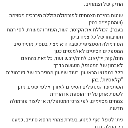
החזק של הצמחים.
שיטת בחירת הצמחים לפורמולה כוללת היררכיה מסוימת
(שהתקיימה בסין
בעבר), הכוללת את הקיסר, השר, העוזר והמשרת, לפי רמת
חשיבותו של כל צמח בתוך
הפורמולה הספציפית שבה הוא מצוי. בנוסף, מתייחסים
המטפלים הסיניים לאלמנטים כגון
חום/קור, יין/יאנג, לחות/יובש ועוד, כל זאת בהתאם
לאבחון של המטופל, הנעשה בדרך
כלל במפגש הראשון. בעוד שישנן מספר רב של פורמולות
"קלאסיות", בהן
השתמשו המטפלים הסיניים לאורך אלפי שנים, ניתן
לשנות אותן על ידי הוספת או הורדת
צמחים מסוימים, לפי צרכי המטופל/ת או ליצור פורמולה
חדשה.
ניתן לטפל ואף למנוע, בעזרת צמחי מרפא סיניים, כמעט
כל מחלה, כגון