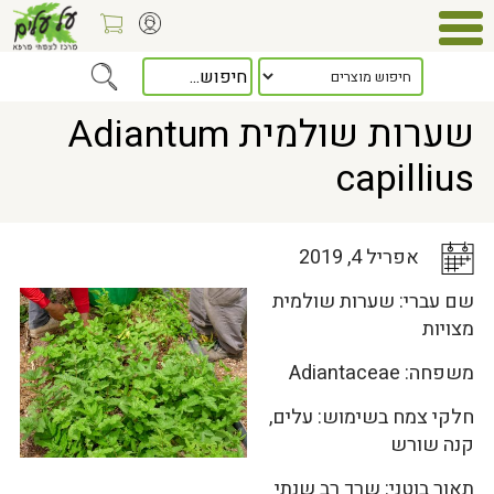
Home
>
כלל המאמרים
> שערות שולמית Adiantum capillius
שערות שולמית Adiantum
capillius
אפריל 4, 2019
שם עברי: שערות שולמית
מצויות
משפחה: Adiantaceae
חלקי צמח בשימוש: עלים,
קנה שורש
תאור בוטני: שרך רב שנתי