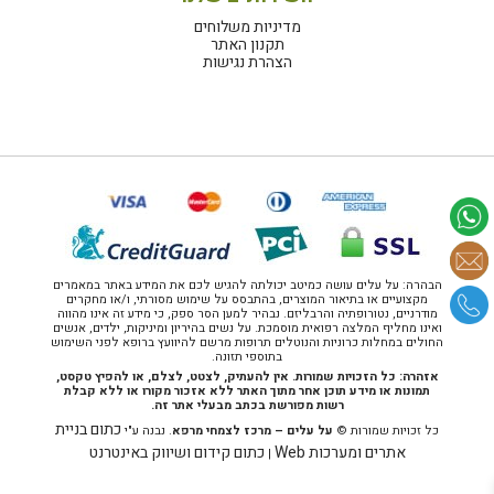
מדיניות משלוחים
תקנון האתר
הצהרת נגישות
הבהרה: על עלים עושה כמיטב יכולתה להגיש לכם את המידע באתר במאמרים
מקצועיים או בתיאור המוצרים, בהתבסס על שימוש מסורתי, ו/או מחקרים
מודרניים, נטורופתיה והרבליזם. נבהיר למען הסר ספק, כי מידע זה אינו מהווה
ואינו מחליף המלצה רפואית מוסמכת. על נשים בהיריון ומיניקות, ילדים, אנשים
החולים במחלות כרוניות והנוטלים תרופות מרשם להיוועץ ברופא לפני השימוש
בתוספי תזונה.
אזהרה: כל הזכויות שמורות. אין להעתיק, לצטט, לצלם, או להפיץ טקסט,
תמונות או מידע תוכן אחר מתוך האתר ללא אזכור מקורו או ללא קבלת
רשות מפורשת בכתב מבעלי אתר זה.
כתום בניית
כל זכויות שמורות ©
על עלים – מרכז לצמחי מרפא
. נבנה ע"י
אתרים ומערכות Web
כתום קידום ושיווק באינטרנט
|