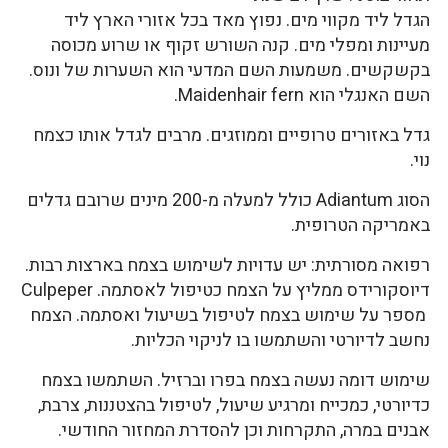
הגדל ליד מקווי מים. נפוץ מאד בכל אזורי הארץ ליד
מעיינות ומפלי מים. קנה השורש זקוף או שרוע מכוסה
בקשקשים. משמעות השם המדעי הוא השערות של ונוס.
השם האנגלי הוא Maidenhair fern.
גדל באזורים טרופיים וממוזגים. מרבים לגדל אותו כצמח
נוי.
הסוג Adiantum כולל למעלה מ-200 מינים שרובם גדלים
באמריקה הטרופית.
רפואה מסורתית: יש עדויות לשימוש בצמח בארצות רבות.
דיוסקורידס ממליץ על הצמח כטיפול לאסתמה. Culpeper
מספר על שימוש בצמח לטיפול בשיעול ואסתמה. הצמח
נחשב לדיורטי והשתמשו בו לניקוי הכליות.
שימוש דומה נעשה בצמח בפרו וברזיל. השתמשו בצמח
כדיורטי, כמכייח ומרגיע שיעול, לטיפול בהצטננות, צרבת,
אבנים במרה, התקרחות וכן להסדרת המחזור החודשי.