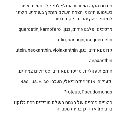
מירתח מקנה השורש הומלץ לטיפול בנשירת שיער
בשימוש חיצוני. הצמח השלם מומלץ בשימוש חיצוני
לטיפול באקזמה ובדלקות בעור.
מרכיבים: פלבנואידים, כגון, quercetin, kampferol
rutin, naringin, isoquercetin
קרוטנואידים, כגון, lutein, neoxanthin, violaxanthin
Zeaxanthin
חומצות פנוליות, טריטרפנואידים, סטרולים צמחיים.
פעילות: אנטי מיקרוביאלי, מעכב Bacillus, E. coli
Proteus, Pseudomonas.
מיצויים מימיים של הצמח השלם מורידים רמת גלוקוז
בדם in vitro, וכן בחיות מעבדה.