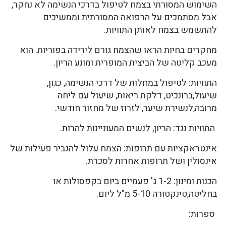
השימוש המסורתי בצמח לטיפול בדרכי הנשימה לא נחקר,
אבל מסתמכים על הרפואה המסורתית וממשיכים
להתשמש בצמח לאותן התוויות.
מחקרים בחיות הראו שהצמח גורם לירידה בפוריות. הוא
מעכב קליטה של הביצית המופרית ומונע הריון.
התוויות: לטיפול במחלות של דרכי הנשימה, כגון,
שיעול,ברונכיט, דלקת ריאות, שיעול עם ליחה
מרובה,לנשירת שיער, לזרוז של מחזור חודשי.
התוויות נגד: הריון, לנשים המעוניינות להרות.
אינטראקציות עם תרופות: הצמח עלול להגביר פעילות של
אינסולין ושל תרופות אחרות לסכרת.
הכנות ומינון: 1-2 ג' פעמיים ביום בקפסולות או
בחליטה,טינקטורה 5-10 מ"ל ליום.
ספרות: