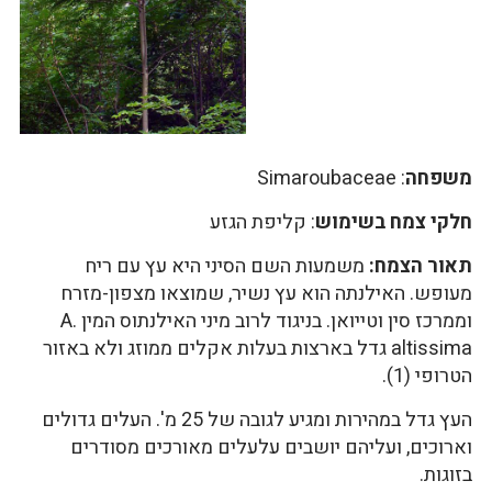
משפחה
: Simaroubaceae
חלקי צמח בשימוש
: קליפת הגזע
תאור הצמח:
משמעות השם הסיני היא עץ עם ריח
מעופש. האילנתה הוא עץ נשיר, שמוצאו מצפון-מזרח
וממרכז סין וטייואן. בניגוד לרוב מיני האילנתוס המין A.
altissima גדל בארצות בעלות אקלים ממוזג ולא באזור
הטרופי (1).
העץ גדל במהירות ומגיע לגובה של 25 מ'. העלים גדולים
וארוכים, ועליהם יושבים עלעלים מאורכים מסודרים
בזוגות.