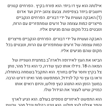
אילנתה הוא עץ דו ביתי. הוא פורח בקיץ . הפרחים קטנים
ויושבים ביחד בצפיפות. צבעם צהוב-ירוק ועד אדום
(1).האבקה נעשית על ידי דבורים. הפרחים הנקביים
מייצרים כמות עצומה של זרעים שמתפזרים עם הרוח,
ונובטים בכל מקום שהם מגיעים אליו.
האבקה נעשית על ידי דבורים. הפרחים הנקביים מייצרים
כמות עצומה של זרעים שמתפזרים עם הרוח, ונובטים בכל
מקום שהם מגיעים אליו.
הביאו את העץ לאירופה ולארה"ב במחצית השנייה של
המאה ה-18. גידלו אותו כעץ שדרה, כי הוא גדל מהר, נותן
צל בקיץ וחסר עלים בחורף. הוא התקבל בשמחה בהתחלה,
וראו בו עץ נוי קל לגידול, המתפשט מהר ואינו דורש הרבה.
במשך הזמן הוא התנהג כעץ פולש, והיום רואים אותו
כמזיק שיש לעצור את הגידול שלו.
הוא התפשט לאיזורים נוספים בעולם. הוא הגיע לארץ
והפך אצלנו לעץ פולש. הוא נובט בקלות וגדל מהר. עכשיו