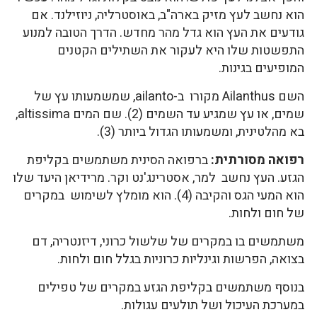
הוא נחשב לעץ מזיק בארה"ב, באוסטרליה, ניוזילנד. אם
גודעים את העץ הוא גדל מהר מחדש. הדרך הטובה למנוע
התפשטות שלו היא לעקור את השתילים הקטנים
המופיעים בגינות.
השם Ailanthus מקורו ב-ailanto, שמשמעותו עץ של
שמים, או עץ שמגיע עד השמים (2). שם המים altissima,
בא מהלטינית, ומשמעותו הגדול ביותר (3).
רפואה מסורתית:
ברפואה הסינית משתמשים בקליפת
הגזע. העץ נחשב למר, אסטרינג'נט וקר. מרידיאן היעד שלו
הוא המעי הגס והקיבה (4). הוא מומלץ לשימוש במקרים
של חום ולחות.
משתמשים בו במקרים של שלשול כרוני, דיזנטריה, דם
בצואה, הפרשות וגינליות כרוניות בגלל חום ולחות.
בנוסף משתמשים בקליפת הגזע במקרים של טפילים
במערכת העיכול ושל תולעים עגולות.