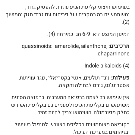
בשימוש חיצוני קליפת הגזע עוזרת להפסיק גרוד,
ומשתמשים בה במקרים של פריחות עם גרוד חזק וממושך
(2).
המינון המוצע הוא 6-9 תג' כמירתח (4).
מרכיבים:
quassinoids: amarolide, ailanthone,
chaparrinone
Indole alkaloids (4)
פעילות:
נוגד תולעים, אנטי בקטריאלי , נוגד עוויתות,
אסטרינג'נט, גורם לבחילה והקאה.
אין שימוש רב לצמח ברפואה המערבית. ברפואה הסינית
משתמשים בקליפת הגזע ולפעמים גם בקליפת השורש
כחלק מפורמולה. השימוש צריך להיות זהיר.
בקוריאה משתמשים בקליפת השורש לטיפול בשיעול
ובזיהומים במערכת העיכול.