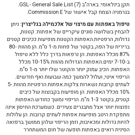
תקן בינלאומי: בארה"ב GSL- General Sale List (7).
בגרמניה הצמח קבל אישור של Commission E.
טיפול באפתות עם מיצוי של אלכמילה בגליצרין
: ניתן
להבחין בשלושה סוגים עיקריים של אפתות: קטנות,
גדולות, הרפטיות.האפתות הקטנות מופיעות ככיבים קטנים
ברירית של הפה, בקוטר של פחות מ-1 ס"מ. הן מהוות 80-
87% מכלל האפתות. הן נרפאות בדרך כלל ללא טיפול
ב-7-10 ימים.האפתות הגדולות מהוות 10-15% מכלל
האפתות. הכיב עמוק יותר והקוטר שלו יותר מ-1 ס"מ.
הריפוי איטי, ועלול להמשך כמה שבועות ואף חודשים.
לעתים קרובות נשארות צלקות.אפתות הרפטיות מהוות 5-
10% מכלל האפתות. הן מופיעות בקבוצות של כיבים
קטנים, בקוטר 1-3 מ"מ. הריפוי נמשך כחודש.האפתות
נפוצות יותר אצל מתבגרים צעירים. כשמערכת החיסון אינה
מתפקדת היטב מופיעות אפתות לעתים קרובות. הן עלולות
להיות גדולות ומכאיבות, וזמן הריפוי שלהן ממושך.ברפואה
הסינית רואים באפתות תופעה של חום המשתחרר