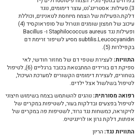
בפרחים בנוסף מכיל הצמח פיטוסטרולים (1-
3).פעילות: אסטרינג'נט, עוצר דימומים, נוגד
דלקת.הפעילות של הצמח מיוחסת לטאנינים, וכוללת
עיכוב של חמצון שומנים ונטרול של סופראוקסיד (4)
ופעילות נגד Staphilococcus aureus ו- Bacillus
subtilis.Leucocyanidin מסיע לשיפור זרימת דם
בקפילרות (5).
התוויות:
לעצירת שטפי דם של מחזור חודשי, לאי
ספיקת דם בורידים המתבטאת בכובד ברגליים (6), לטיפול
בטחורים, לעצירת דימומים הקשורים למערכת העיכול,
לטיפול בשלשול אצל ילדים.
רפואה מסורתית:
נוהגים להשתמש בצמח בשימוש חיצוני
לטיפול בפצעים ובדלקות בעור, לשטיפות במקרים של
לויקוראה, כמשחות נגד גרוד, לשטיפות פה במקרים של
אפתות, דלקת גרון או לרינגיטיס.
התוויות נגד:
הריון