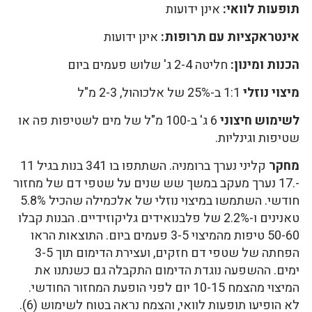
תופעות לוואי:
אינן ידועות
אינטראקציות עם תרופות:
אינן ידועות
הכנות ומינון:
חליטה 2-4 ג' שלוש פעמים ביום
מיצוי נוזלי
1:1 ב-25% של אלכוהול, 2-3 מ"ל
לשימוש חיצוני
6 ג' ב-100 מ"ל של מים לשטיפות פה או
שטיפות וגינליות.
מחקר
קליני נערך ברומניה. השתתפו בו 341 בנות בגיל 11
-.17 נערך מעקב במשך שש שנים על שטפי דם של מחזור
חודשי. השתמשו במיצוי נוזלי של אלכמילה שהכיל 5.8%
טאנינים ו-2.2% של פלבנואידים גליקוזידיים. הבנות קבלו
50-60 טיפות מהמיצוי 3-5 פעמים ביום. התוצאות הראו
הפחתה של שטפי דם חזקים, ועצירת הדימום תוך 3-5
ימים. ההשפעה נוגדת הדימום התקבלה גם כשנתנו את
המיצוי מהצמח 10-15 יום לפני הופעת המחזור החודשי.
לא הופיעו תופעות לוואי, והצמח נראה בטוח לשימוש (6).