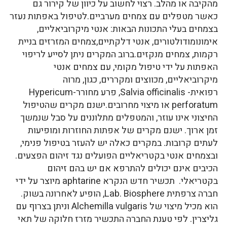
מהקיבה או מהלב. רצוי לחשוב על כיוון של קירור גם
כאשר מטפלים עם צמחים מערביים.לטיפול באפתות נעזר
בצמחים בעלי התכונות הבאות: אנטי מיקרוביאליים,
אימונומודולטורים, אנטי דלקתיים,צמחים המזרזים בניית
רקמות, צמחים מנקזים.ברוב המקרים ניתן לסייע לריפוי
האפתות על ידי טיפול מקומי, עם צמחים אנטי
מיקרוביאליים, מכווצים ומקררים, כגון, מרוה
רפואית- Salvia officinalis, פרע מחורר-Hypericum
perforatum או מיצוי מחרובים.ישנם מקרים שהטיפול
החיצוני אינו עוזר, והמטפלים מתלוננים על סבל שנמשך
זמן ארוך. ישנם מקרים של אפתות החוזרות ומופיעות
לעתים קרובות. במקרים כאלה יש להעזר בטיפול פנימי,
ובצמחים אנטי בקטריאליים הפועלים נגד זיהום הפצעים.
הכיבים אינם יכולים להתרפא אם יש בהם זיהום
בקטריאלי. תכשיר חדש הנקרא aphtarine מיוצר על ידי
חברה צרפתית Lab. Biosphere, הופיע לאחרונה בשוק.
הוא מכיל מיצוי של Alchemilla vulgaris וניתן בצרוף עם
גליצרין. לפי טענת החברה התכשיר מזרז חלוקה של תאי