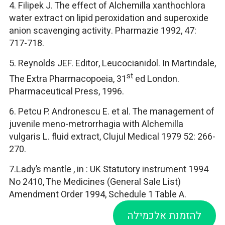
4. Filipek J. The effect of Alchemilla xanthochlora
water extract on lipid peroxidation and superoxide
anion scavenging activity. Pharmazie 1992, 47:
717-718.
5. Reynolds JEF. Editor, Leucocianidol. In Martindale,
st
The Extra Pharmacopoeia, 31
ed London.
Pharmaceutical Press, 1996.
6. Petcu P. Andronescu E. et al. The management of
juvenile meno-metrorrhagia with Alchemilla
vulgaris L. fluid extract, Clujul Medical 1979 52: 266-
270.
7.Lady’s mantle , in : UK Statutory instrument 1994
No 2410, The Medicines (General Sale List)
Amendment Order 1994, Schedule 1 Table A.
להזמנת אלכמילה