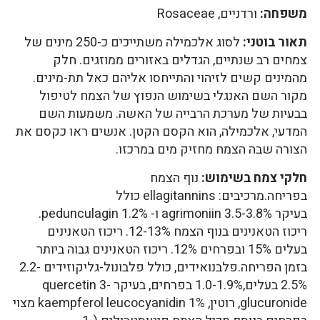
משפחה:
ורדניים, Rosaceae
תאור בוטני:
לסוג אלכמילה משתייכים כ-250 מינים של
צמחים רב שנתיים, הגדלים באזורים ממוזגים. חלק
מהמינים קשים לזיהוי והתייחסו אליהם כאל תת-מינים.
מקור השם האנגלי בשימוש הנפוץ של הצמח לטיפול
בבעיות של מערכת הרבייה של האשה. משמעות השם
המדעי, אלכמילה, הוא הקסם הקטן. אנשים ראו כקסם את
הצורה שבה הצמח מחזיק מים במרכזו.
חלקי צמח בשימוש:
נוף הצמח
בפריחה.מרכיבים: ellagitannins כולל
בעיקר agrimoniin 3.5-3.8% ו- pedunculagin 1.2%.
ריכוז הטאנינים בנוף הצמח 12-13%. ריכוז הטאנינים
בעלים 15% ובפרחים 12%. ריכוז הטאנינים גבוה ביותר
בזמן הפריחה.פלבנואידים, כולל פלבונול-גליקוזידים 2.2-
2.5% בעלים,1.0-1.9% בפרחים, בעיקר quercetin 3-
glucuronide, רוטין, kaempferol leucocyanidin 1% מצוי