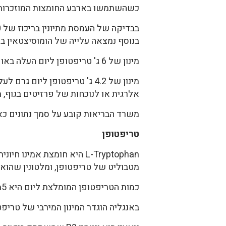
כשהשתמשו בארבע החומצות המוזכרות לה
בנוסף נמצאה עלייה של הומוסיצטאין ב
מינון של 6 ג' טריפטופן ליום העלה באופן משמעותי פראוקסידציה של שומנים.
מינון של 4.2 ג' טריפטופן ל
אלרגית או לנוכחות של פרזיטים בגוף, 
משרד הבריאות קובע על סמך נתונים כאל
טריפטופן
מטבוליט של טריפטופן, ומלטונין שהוא 
כמות הטריפטופן המומלצת ליום היא 5מ"ג לק"ג משקל.
באנגליה הוגדר המינון המירבי של טריפטופן ל-220 מ