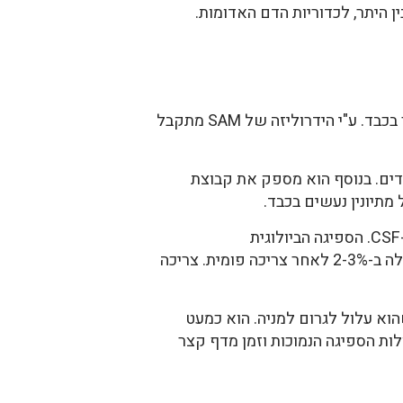
ן היתר, לכדוריות הדם האדומות.
אדנוזילמתיונין מתקבל ממתיונין על ידי האנזים methionine adenosyltransferanse שנמצא בעיקר בכבד. ע"י הידרוליזה של SAM מתקבל
וצות מתיליות –CH3 לחלבונים, DNA, RNA או פוספוליפידים. בנוסף הוא מספק את קבוצת
S-אדנוזילמתיונין עובר את המחסום דם-מוח והוא מצוי גם בנוזל השדרתי-מוחי- CSF- Cerebral Spinal Fluid. הספיגה הביולוגית
(Bioavailability) נמוכה בגלל קושי בספיגה שלו, מטבוליזם מהיר וחוסר יציבות כימית. רמתו בפלסמה עולה ב-2-3% לאחר צריכה פומית. צריכה
י שהוא עלול לגרום למניה. הוא כמעט
לות הספיגה הנמוכות וזמן מדף קצר