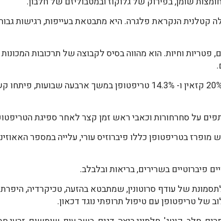
ה קטלנית הנקראת פלגרה. היא מתבטאת בעייפות, רגישות גבוהה
 פטריות וחיות. הוא מהווה בסיס לקבוצה של תרכובות המכונות ט
.
חולדות שהאכילו אותן בתזונה שכללה 20% קזאין ו- 14.3% טריפטופן במשך
פים על סחרחורות וכאבי ראש זמן קצר לאחר ספיגת הטריפטופן
מופרז בטריפטופן כללו פיברוזיס עורי, עלייה במספר האאוזינו
ים פיברוטיים בשרירים, בריאות ובלבלב.
תסמונת של עודף סרוטונין, שמתבטא בהזעה, טכיקרדיה, היפרתר
 של טריפטופן עם טיפול תרופתי נוגד דכאון.