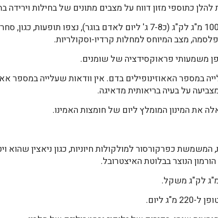
לן כתוספי מזון דווח על מצבים מתונים של בחילות וירידה בת
בבדיקה של העמסת מתיונין בריכוז של 100 מ"ג לק"ג (כ7-8 ג' ליום לאדם בוגר
פלסמה, מצב המיוחס למחלות קרדיו-וסקולריות.
יום גרם לעלייה במספר האאוזינופילים בדם. אין וודאות שעלייה במספר
מצביעה על בעיה בריאותית מדאיגה.
ה את המינון המומלץ ליום של חומצות האמינו.
הורמון הנוצר בבלוטת האיצטרובל.
"ג ליום.