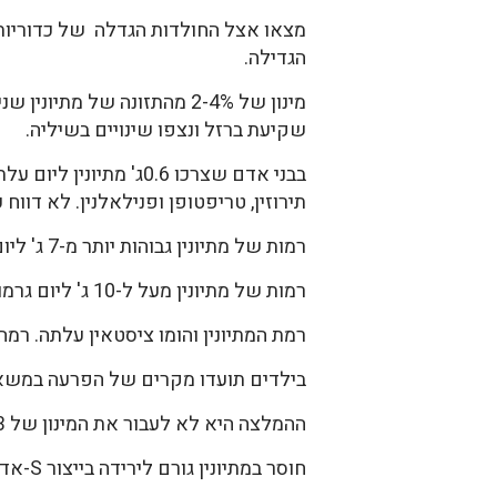
מצאו אצל החולדות הגדלה של כדוריות 
הגדילה.
מינון של 2-4% מהתזונה של 
שקיעת ברזל ונצפו שינויים בשיליה.
בבני אדם שצרכו 0.6ג'
תירוזין, טריפטופן ופנילאלנין. לא דוו
רמות של מתיונין גבוהות יותר מ-7 ג' ליום השפיעו על ריכוז הדיסולפידים. בחלק מהמשתתפים במחקר הופיעה עייפות ונטייה לנמנום.
רמות של מתיונין מעל ל-10 ג' ליום גרמו לבחילה והקאה. לאחר ימים אחדים היתה ירידה ברמת החומצה הפולית.
רמת המתיונין והומו ציסטאין עלתה. רמ
בילדים תועדו מקרים של הפרעה במשא
ההמלצה היא לא לעבור את המינון של 3 מ"ג לק"ג, כלומר, ניתן לקחת 219 מ"ג ליום.
חוסר במתיונין גורם לירידה בייצור S-אדנוזילמתיונין, ופוגע בייצור של ציסטאין, שוהוא רכיב חשוב בגלוטטיון.