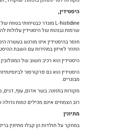
מקורות לטריפטופן בתזונה: שוקולד, תמרי
היסטידין,
שרמות גבוהות של היסטידין עלולות להש
חוסר בהיסטידין אינו מורגש בעשרה הימ
החוזר לאיזון במהירות עם השבת ההיסטיד
היסטידין הוא רכיב חשוב של המוגלובין. הוא מהווה 8% מתכולת החלבון
מבוגרים.
מקורות בתזונה: בשר אדום, עוף, דגים, מ
רוב הצמחים אינם מכילים כמות גדולה ש
מתיונין
במחקר על חולדות הן קבלו מתיונין בריכוז של 2.7% מהתזונה הרגילה במש