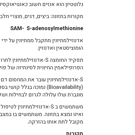
גלוטטיון הוא אנזים חשוב כאנטיאוקסיד
מקורות בתזונה: ביצים, דגים, מוצרי חלב,
SAM- S-adenosylmethionine
הומוציסטאין ואדנוזין.
הפרופילאמין החיונית לסינתיזה של פוליאמינים. מעריכים ש-85% מהמתילציות 
מוגברת שלו עלולה לגרום לבחילות ושל
משתמשים ב S-אדנוזילמתיונ
ואינו נמצא בתזונה. משתמשים בו במצבי
מקובל לתת אותו בהזרקה.
מקורות