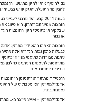
גם להוסיף אותן למזון מתועש. הן נמכר
להבין מה התועלת והנזק שיש בבשימוש 
חומצות אמינו ונגזרותיהן. הוא סיווג את
שבלקיחתן כתוספי מזון. החומצות הוגדרו 
או גבוה.
חומצות האמינו היסטידין, מתיונין, אדנוז
כבעלות סיכון גבוה. הגדרות אלה מתייח
ניתנות מבודדות כתוספי מזון או כתוסף 
מתייחסות לתוספים הניתנים כחלבון מאוז
שרירים לספורטאים.
היסטידין, מתיונין וטריפטופן הן חומצות א
נספגות בגוף.
אדנוזילמתיונין – SAM מיוצר מ-L מתיונין ואדנוזין טריפוספט- ATP.