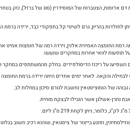
דם אדומות, הצטברות של המוסידרין (סוג של ברזל), נזק בטחו
מתיונין שניתן לחולדות בהריון, גרם לשינוי קל בתפקודי כבד, ירידה ב
 מתיונין ליום עלתה רמת החומצה האמינית אלנין, וירדה רמה של חומצות אמינו
ח על תופעות לוואי אחרות במחקרים שנעשו.
ה גבוהה של הומוציסטאין נחשבת לגורם סיכון במחלות לב.
בת נתרן-אשלגן אשר הובילו לבצקת מוחית.