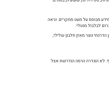
יות, ספירולינה, שעועית, בוטנים.
בתזונה. עם זאת, המידע מבוסס על מעט מחקרים. נראה
רום לבלבול מנטלי.
הדרגתי נוצר מאזן חלבון שלילי,
מין. רמה נדרשת לתינוקות היא 33 צ"ג לק"ג משקל גוף. לא הוגדרה הרמה הנדרשת אצל