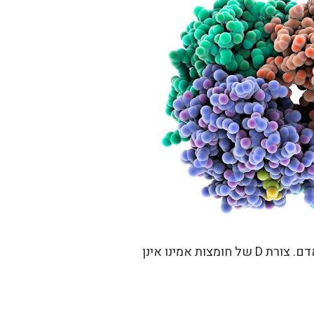
אדנוזילמתיונין הוא מטבוליט של מתיונין. רק צורת L של חומצות אמינו יכולות לעבור מטבוליזם בגוף האדם. צורת D של חומצות אמינו אינן