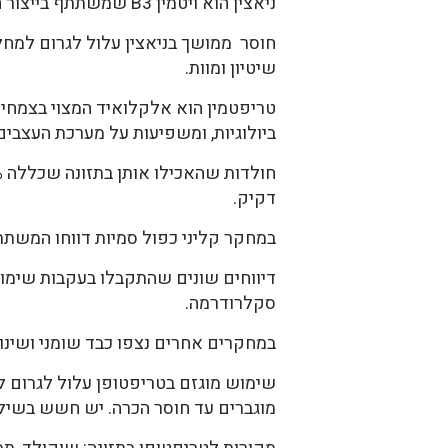
ניאצין הוא ויטמין B3 שמשתתף בייצור חומצות שומן, בפירוק של גלוקוז ובמטבוליזם של חלבון.
חוסר ממושך בניאצין עלול לגרום למחל
שיטיון ומוות.
טריפטמין הוא אלקלואיד המצוי בצמחים,
ביולוגיות, ומשפיעות על מערכת העצבים
דקיק.
במחקר קליני כפול סמיות דווחו המשתת
דיווחים שונים שהתקבלו בעקבות שימוש 
סקלרודרמה.
במחקרים אחרים נצפו כבד שומני ושינוי
שימוש מוגזם בטריפטופן עלול לגרום ל
מוגברים עד חוסר הכרה. יש חשש בשילוב