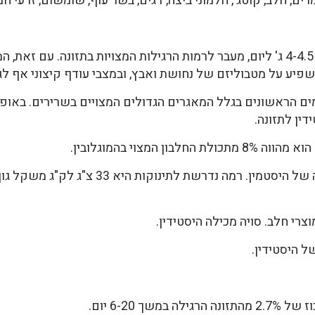
ם, חלב, קוטג', חלמוני ביצה, דגים, בשר עוף, שומשום, זרעי חמנ
L-histidine מוגדר כבטיחותי בטווח של 4-4.5 ג' ליום, מעבר לרמות הרגילות המצויות 
פיע על מטבוליזם של נחושת ואבץ, ובמצבי עודף קיצוני אף לג
ים הראשונים בגלל המאגרים הגדולים המצויים בשרירים. באופן 
ין לתזונה.
 המצוי בהמוגלובין.
היסטידין הוא גם פרקורסור לביוסינתיזה של היסט
וצרי חלב. סויה מכילה היסטידין.
ל היסטידין.
ך 6-20 יום.