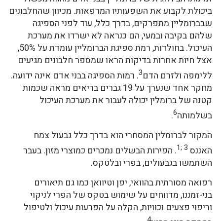
ביכולת לקבוע את השפעותיו המרפאות. מכיוון שהחלבונים
שבברומליין מתפרקים, בדרך כלל, עוד לפני הספיגה
שלהם בקיבה ובמעי, הם כנראה לא ישרדו את מערכת
העיכול. בחולדות, רמת ספיגת הברומליין עומדת על 50%,
אצל חיות אחרות בדיקות הראו שמספר חלבונים מגיעים
3
ללימפה ולזרם הדם
. רמות הספיגה בבני אדם אינה ידועה.
מחקר אחד שנערך על 19 גברים בריאים מראה שכמות
קטנה של ברומלין יכולה לעבור את מערכת העיכול
6
בשלמותה
.
המקור לברומלין המסחרי הוא בדרך כלל גבעול צמח
3 ;1
האננס
. הפירות הבשלים נמכרים כמוצרי מזון. בעבר
השתמשו בגבעולים, בפרי ובלטקס.
רפואה מסורתית בהוואי, יפן וטיוואן כמו גם תיאורים
בני-זמננו, מדווחים על שימוש בטקס של הפרי לניקוי
וריפוי פצעים וכוויות, הקלה על הפרעות עיכול ולטיפול
4