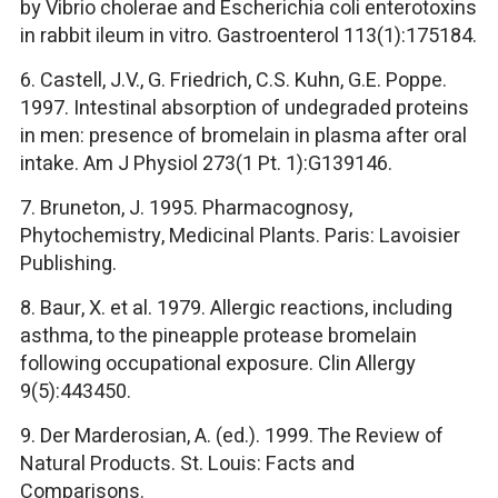
by
Vibrio cholerae
and
Escherichia coli
enterotoxins
in rabbit ileum in vitro.
Gastroenterol
113(1):175184.
6. Castell, J.V., G. Friedrich, C.S. Kuhn, G.E. Poppe.
1997. Intestinal absorption of undegraded proteins
in men: presence of bromelain in plasma after oral
intake.
Am J Physiol
273(1 Pt. 1):G139146.
7. Bruneton, J. 1995.
Pharmacognosy,
Phytochemistry, Medicinal Plants.
Paris: Lavoisier
Publishing.
8.
Baur, X. et al. 1979. Allergic reactions, including
asthma, to the pineapple protease bromelain
following occupational exposure. Clin Allergy
9(5):443450.
9.
Der Marderosian, A. (ed.). 1999. The Review of
Natural Products. St. Louis: Facts and
Comparisons.