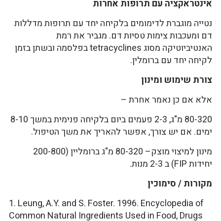
אינטראקציה עם תרופות אחרות
נטייה מוגברת לדימומים בלקיחה יחד עם תרופות מדללות
דם ומעכבות צימות טסיות דם. מגביר את רמת
האנטיביוטיקה מסוג tetracyclines בפלסמה ובשתן בזמן
לקיחה יחד עם ברומלין.
צורת שימוש ומינון
אלא אם כן נאמר אחרת –
80-320 מ"ג, 2-3 פעמים ביום בלקיחה פנימית במשך 8-10
ימים. אם יש צורך, אפשר להאריך את משך הטיפול.
מינון למיצוי מוצק– 80-320 מ"ג ברומליין (200-800
יחידות FIP) ב 2-3 מנות.
מקורות / סימוכין
1. Leung, A.Y. and S. Foster. 1996.
Encyclopedia of
Common Natural Ingredients Used in Food, Drugs