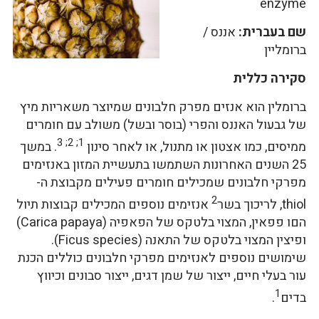
enzyme
שם בעברית:
אננס /
ברומליין
סקירה כללית
ברומלין הוא אנזים מפרק חלבונים שמיוצר משאריות מיץ
של גבעול האננס והפרי (בוסר ובשל) משולב עם חומרים
1; 2; 3
ממיסים, כמו אצטון או מתנול, או לאחר סינון
. במשך
25 השנים האחרונות השתמשו בתעשיית המזון באנזימים
מפרקי חלבונים שמכילים חומרים פעילים מקבוצת ה-
2
thiol, לריכוך בשר
אנזימים נוספים המכילים קבוצות תיול
הםו פפאין, המצוי בלטקס של הפאפיה (Carica papaya)
ופיצין המצוי בלטקס של התאנה (Ficus species).
שימושים נוספים לאנזימים מפרקי חלבונים כוללים הכנת
עור בעלי חיים, ייצור של שמן דגים, ייצור סבונים וכיווץ
1
בדים
.