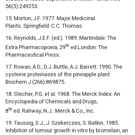
56(3):249253.
15.
Morton, J.F. 1977. Major Medicinal
Plants. Springfield: C.C. Thomas.
16.
Reynolds, J.E.F. (ed.). 1989. Martindale: The
th
Extra Pharmacopoeia, 29
ed.London: The
Pharmaceutical Press.
17.
Rowan, A.D., D.J. Buttle, A.J. Barrett. 1990. The
cysteine proteinases of the pineapple plant.
Biochem J (266):869875.
18.
Stecher, P.G. et al. 1968. The Merck Index: An
Encyclopedia of Chemicals and Drugs,
th
8
ed. Rahway, N.J.: Merck & Co., Inc.
19.
Taussig, S.J., J. Szekerczes, S. Batkin. 1985.
Inhibition of tumour growth in vitro by bromelain, an