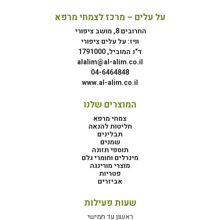
על עלים – מרכז לצמחי מרפא
החרובים 8, מושב ציפורי
וויז: על עלים ציפורי
ד"נ המוביל, 1791000
alalim@al-alim.co.il
04-6464848
www.al-alim.co.il
המוצרים שלנו
צמחי מרפא
חליטות להנאה
תבלינים
שמנים
תוספי תזונה
מינרלים וחומרי גלם
מוצרי מורינגה
פטריות
אביזרים
שעות פעילות
ראשון עד חמישי