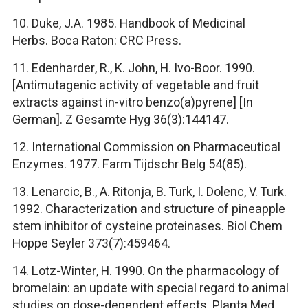
10.
Duke, J.A. 1985. Handbook of Medicinal
Herbs. Boca Raton: CRC Press.
11.
Edenharder, R., K. John, H. Ivo-Boor. 1990.
[Antimutagenic activity of vegetable and fruit
extracts against in-vitro benzo(a)pyrene] [In
German]. Z Gesamte Hyg 36(3):144147.
12.
International Commission on Pharmaceutical
Enzymes. 1977. Farm Tijdschr Belg 54(85).
13.
Lenarcic, B., A. Ritonja, B. Turk, I. Dolenc, V. Turk.
1992. Characterization and structure of pineapple
stem inhibitor of cysteine proteinases. Biol Chem
Hoppe Seyler 373(7):459464.
14.
Lotz-Winter, H. 1990. On the pharmacology of
bromelain: an update with special regard to animal
studies on dose-dependent effects. Planta Med