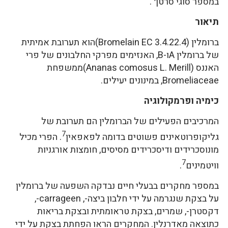
במספר סוגי סרטן
.
תיאור
ברומלין (Bromelain EC 3.4.22.4)הוא תערובת אמיתית
של ברומלין Aו-B, האנזימים מפרקי החלבונים של פרי
האננס (Ananas comosus L. Merill)ממשפחת
Bromeliaceae, במינונים יעילים.
כימיה ופרמקולוגיה
המרכיבים הפעילים של הברומלין הם תערובת של
7
גליקופרוטאינים פשוטים בדומה לפאפאין
. הפרי מכיל
מונוסכרידים ודיסכרידים מסיסים, חומצות אורגניות
7
וויטמינים
.
במספר מחקרים בבעלי חיים נבדקה השפעה של ברומלין
על בצקת שנגרמה על ידי חלבון ביצה-, carrageen-,
דקסטרן-, שמרים, בצקת טראומתית ובצקת בריאות
כתוצאה מאדרנלין. המחקרים הראו הפחתת בצקת על ידי