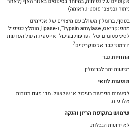
אקוטיים של נפיחות, במיוחד בסינוסים באזור האף (לאחר
ניתוח ובמצבי פוסט-טראומה)
בנוסף, ברומלין משולב עם מיצויים של אנזימים
מהפנקריאס, Trypsin amylase, ו-lipase, מומלץ כטיפול
לסימפטומים של הפרעות בעיכול ואי-ספיקה של הפרשת
7
הורמוני כבד אקסוקריניים
.
התוויות נגד
רגישות יתר לברומלין.
תופעות לוואי
לפעמים הפרעות בעיכול או שלשול. מדי פעם תגובות
אלרגיות.
שימוש בתקופת הריון והנקה
לא ידועות הגבלות.