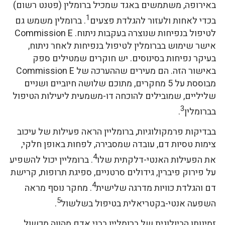
באירופה, משתמשים באגד שמכיל ברומלין (פטנט רשום)
1
בכדי לאחות ולעזור להגלדת פצעים
. ברומלין משמש גם
לטיפול בנפיחות שנוצרה בעקבות ניתוח. Commission E
אישר שימוש בברומלין לטיפול בנפיחות לאחר ניתוח,
בעיקר נפיחות בסינוסים. יש חוקרים שמטילים ספק
באישור הזה. הם מעירים שההערכה של Commission E
מבוססת על 5 מחקרים, מתוכם שלושה חיוביים ושניים
שליליים, שמובילים להוכחה דו-משמעית ליעילות הטיפול
3
בברומלין
.
בבדיקות פרמקולוגיות, ברומליין הראה פעילות של עיכוב
צימות טסיות דם, עובדה שמסבירה, לפחות באופן חלקי,
4
את הפעילות האנטי-דלקתית שלו
. ברומליין יכול להשפיע
על פירוק פיברין, גידולים סרטניים, ספיגת תרופות, קרישת
4
דם והגלדת כוויות מדרגה שלישית
. מחקר נוסף מראה
5
השפעה אנטי-בקטריאלית בטיפול בשלשול
.
זמינותו הביולוגית של ברומליין בבני אדם מהווה מכשול