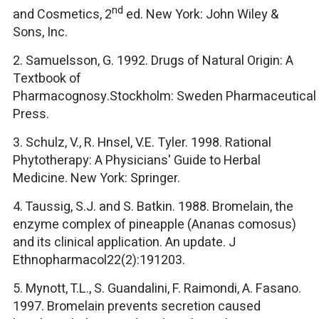
nd
and Cosmetics,
2
ed. New York: John Wiley &
Sons, Inc.
2. Samuelsson, G. 1992.
Drugs of Natural Origin: A
Textbook of
Pharmacognosy.
Stockholm: Sweden Pharmaceutical
Press.
3. Schulz, V., R. Hnsel, V.E. Tyler. 1998.
Rational
Phytotherapy: A Physicians' Guide to Herbal
Medicine.
New York: Springer.
4. Taussig, S.J. and S. Batkin. 1988. Bromelain, the
enzyme complex of pineapple (
Ananas comosus
)
and its clinical application. An update.
J
Ethnopharmacol
22(2):191203.
5. Mynott, T.L., S. Guandalini, F. Raimondi, A. Fasano.
1997. Bromelain prevents secretion caused