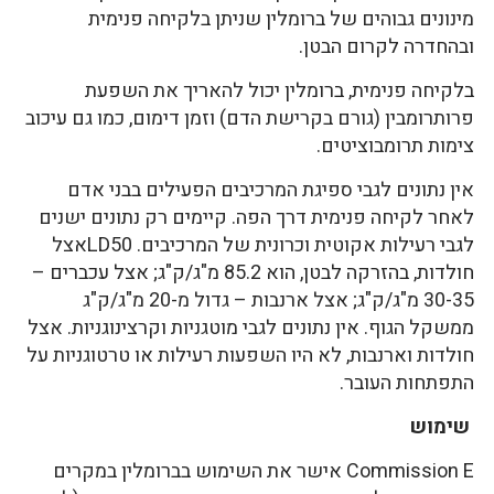
מינונים גבוהים של ברומלין שניתן בלקיחה פנימית
ובהחדרה לקרום הבטן.
בלקיחה פנימית, ברומלין יכול להאריך את השפעת
פרותרומבין (גורם בקרישת הדם) וזמן דימום, כמו גם עיכוב
צימות תרומבוציטים.
אין נתונים לגבי ספיגת המרכיבים הפעילים בבני אדם
לאחר לקיחה פנימית דרך הפה. קיימים רק נתונים ישנים
לגבי רעילות אקוטית וכרונית של המרכיבים. LD50אצל
חולדות, בהזרקה לבטן, הוא 85.2 מ"ג/ק"ג; אצל עכברים –
30-35 מ"ג/ק"ג; אצל ארנבות – גדול מ-20 מ"ג/ק"ג
ממשקל הגוף. אין נתונים לגבי מוטגניות וקרצינוגניות. אצל
חולדות וארנבות, לא היו השפעות רעילות או טרטוגניות על
התפתחות העובר.
שימוש
Commission E אישר את השימוש בברומלין במקרים