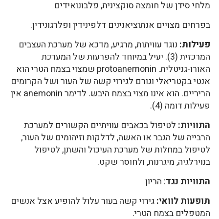
מלחי סידן של חומצה סוקצינית, פלבונואידים
בפרחים מצויים אנתוציאנינים דלפינידין ופלרגונידין.
פעילות:
נוגד עוויתות, מרגיע, מדכא של מערכת העצבים
המרכזית (3). יעיל במיוחד להפרעות של המערכת
האורו-גניטלית. protoanemonin שמצוי בצמח הטרי הוא
אנטי בקטריאלי וגורם לגירוי קשה של העור ושל הקרומים
הריריים. הוא אינו מצוי בצמח היבש. לדימר anemonin אין
פעילות דומה (4).
התוויות:
לטיפול בכאבים עוויתיים הקשורים למערכת
הרבייה של הגבר או האשה, לדלקות וזיהומים של העור,
לטיפול במחלות של מערכת העיכול והשתן, לטיפול
בנוירלגיה, מיגרנות, ולחוסר שקט.
התוויות נגד
: הריון
תופעות לוואי:
גירוי קשה בעור עלול להופיע אצל אנשים
המטפלים בצמח הטרי.