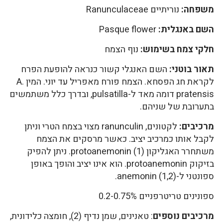
משפחה:
נוריתיים Ranunculaceae
השם באנגלית:
Pasque flower
חלקי צמח בשימוש:
נוף הצמח
תאור בוטני:
השם האנגלי קשור כנראה להופעת הפרח
לקראת חג הפסחא. הצמח פורח מאפריל עד יוני. המין A.
pratensis דומה מאד ל-pulsatilla, ובדרך כלל משתמשים
בתערובת של שניהם.
מרכיבים:
לקטונים, ranunculin מצוי בצמח הטרי וניתן
לקבל אותו כמרכיב יציב. כאשר מרסקים את הצמח
משתחרר האגליקון protoanemonin (1). ניתן להפיק
בזיקוק protoanemonin. הוא אינו יציב והופך באופן
ספונטני ל-anemonin (1,2).
ספונינים טריטרפניים 0.2-0.75%
מרכיבים נוספים
: טאנינים, שמן נדיף (2), חומצה כלידונית,