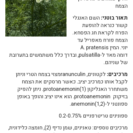
הצמח
תאור בוטני:
השם האנגלי
קשור כנראה להופעת
הפרח לקראת חג הפסחא.
הצמח פורח מאפריל עד
יוני. המין A. pratensis
דומה מאד ל-pulsatilla, ובדרך כלל משתמשים בתערובת
של שניהם.
מרכיבים:
לקטונים, ranunculinמצוי בצמח הטרי וניתן
לקבל אותו כמרכיב יציב. כאשר מרסקים את הצמח
משתחרר האגליקון protoanemonin(1). ניתן להפיק
בזיקוק protoanemonin. הוא אינו יציב והופך באופן
ספונטני ל-anemonin(1,2).
ספונינים טריטרפניים 0.2-0.75%
מרכיבים נוספים: טאנינים, שמן נדיף (2), חומצה כלידונית,