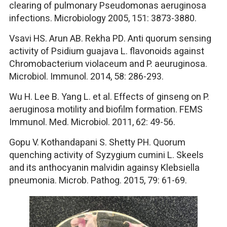
clearing of pulmonary Pseudomonas aeruginosa
infections. Microbiology 2005, 151: 3873-3880.
Vsavi HS. Arun AB. Rekha PD. Anti quorum sensing
activity of Psidium guajava L. flavonoids against
Chromobacterium violaceum and P. aeuruginosa.
Microbiol. Immunol. 2014, 58: 286-293.
Wu H. Lee B. Yang L. et al. Effects of ginseng on P.
aeruginosa motility and biofilm formation. FEMS
Immunol. Med. Microbiol. 2011, 62: 49-56.
Gopu V. Kothandapani S. Shetty PH. Quorum
quenching activity of Syzygium cumini L. Skeels
and its anthocyanin malvidin againsy Klebsiella
pneumonia. Microb. Pathog. 2015, 79: 61-69.