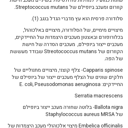
שונות כמועיל למחלות פה ולטיפול בשיניים מעכב חישת
קוורום ומעכב ביופילם של Streptococcus mutans.
סלודורה פרסית הוא עץ מדברי הגדל בנגב (1).
מיצויים מימיים, של הסלודורה, מיצויים באלכוהול,
בכלורופורם ובאצטון מעכבים היצמדות של החיידקים,
מעכבים ייצור ביופילם, מעכבים הסדרה של חישת
הקוורום של Streotococcus mutans שבודד מעששת
של הפה.
Capparis spinose- צלף קוצני, מיצויים מתנוליים של
חלקים שונים של הצלף מעכבים ייצור של ביופילם של
החיידקים: E. coli, Pseusodomonas aeruginosa
Serratia macrescens
Ballota nigra- בלוטה שחורה מעכב ייצור ביופילם
של Staphylococcus aureus MRSA
Embelica officinalis מיצוי אלכוהולי מעכב היצמדות של