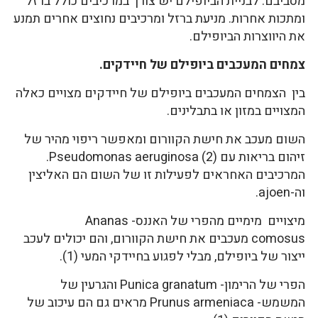
מסביבם. לבניית הביופילם יש צורך במרכיבים כולל ברזל
ומתכות אחרות. מניעת ברזל ומרכיבים נחוצים אחרים תמנע
את היווצרות הביופילם.
צמחים המעכבים ביופילם של חיידקים.
בין הצמחים המעכבים ביופילם של חיידקים מצויים כאלה
המצויים במזון או בתבלינים.
השום מעכב את חישת הקוורום ומאפשר ריפוי מהיר של
זיהום בריאות עם Pseudomonas aeruginosa (2).
המרכיבים האחראים לפעילות זו של השום הם האליצין
וה-ajoen.
מיצויים מימיים מהפרי של האננס- Ananas
comosus מעכבים את חישת הקוורום, והם יכולים לעכב
ייצור של ביופילם, מבלי לפגוע בחיידקי המעי (1).
הפרי של הרימון- Punica granatum והגרעין של
המשמש- Prunus armeniaca מראים גם הם עיכוב של