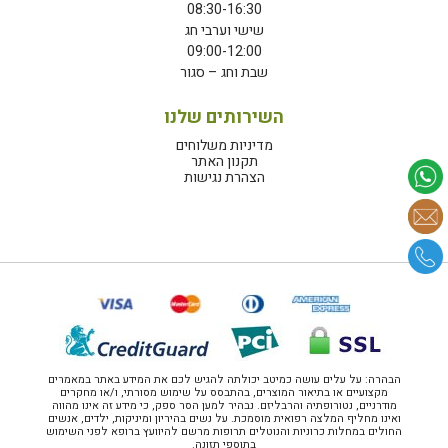
08:30-16:30
שישי וערבי חג
09:00-12:00
שבת וחג – סגור
השירותים שלנו
מדיניות משלוחים
תקנון האתר
הצהרת נגישות
הבהרה: על עלים עושה כמיטב יכולתה להגיש לכם את המידע באתר במאמרים
מקצועיים או בתיאור המוצרים, בהתבסס על שימוש מסורתי, ו/או מחקרים
מודרניים, נטורופתיה והרבליזם. נבהיר למען הסר ספק, כי מידע זה אינו מהווה
ואינו מחליף המלצה רפואית מוסמכת. על נשים בהיריון ומיניקות, ילדים, אנשים
החולים במחלות כרוניות והנוטלים תרופות מרשם להיוועץ ברופא לפני השימוש
בתוספי תזונה.