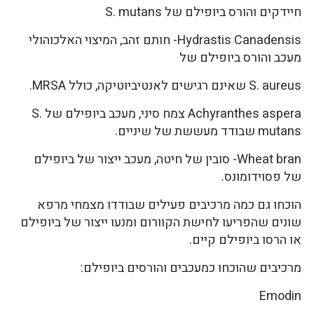
חיידקים והורס ביופילם של S. mutans
Hydrastis Canadensis- חותם זהב, המיצוי האלכוהולי
מעכב והורס ביופילם של
S. aureus שאינם רגישים לאנטיביוטיקה, כולל MRSA.
Achyranthes aspera צמח סיני, מעכב ביופילם של S.
mutans שבודד מעששת של שיניים.
Wheat bran- סובין של חיטה, מעכב ייצור של ביופילם
של פסוידומונס.
הוכחו גם כמה מרכיבים פעילים שבודדו מצמחי מרפא
שונים שהפריעו לחישת הקוורום ומנעו ייצור של ביופילם
או הרסו ביופילם קיים.
מרכיבים שהוכחו כמעכבים והורסים ביופילם:
Emodin