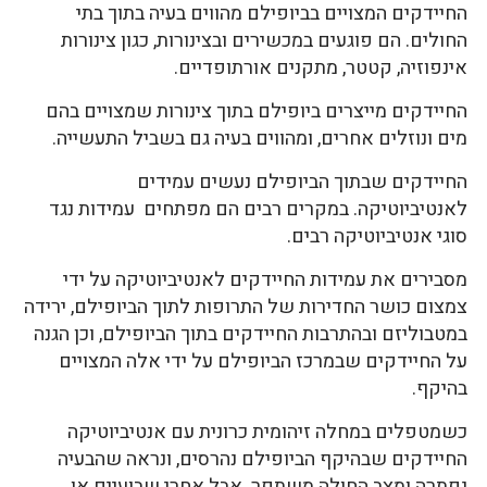
החיידקים המצויים בביופילם מהווים בעיה בתוך בתי
החולים. הם פוגעים במכשירים ובצינורות, כגון צינורות
אינפוזיה, קטטר, מתקנים אורתופדיים.
החיידקים מייצרים ביופילם בתוך צינורות שמצויים בהם
מים ונוזלים אחרים, ומהווים בעיה גם בשביל התעשייה.
החיידקים שבתוך הביופילם נעשים עמידים
לאנטיביוטיקה. במקרים רבים הם מפתחים עמידות נגד
סוגי אנטיביוטיקה רבים.
מסבירים את עמידות החיידקים לאנטיביוטיקה על ידי
צמצום כושר החדירות של התרופות לתוך הביופילם, ירידה
במטבוליזם ובהתרבות החיידקים בתוך הביופילם, וכן הגנה
על החיידקים שבמרכז הביופילם על ידי אלה המצויים
בהיקף.
כשמטפלים במחלה זיהומית כרונית עם אנטיביוטיקה
החיידקים שבהיקף הביופילם נהרסים, ונראה שהבעיה
נפתרה ומצב החולה משתפר. אבל אחרי שבועיים או