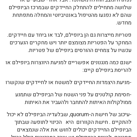
שלושה מתחילים להתחלק החיידקים שבמרכז הביופילם
שהם לא נפגעו מהטיפול באנטיביוטי והמחלה מתפתחת
מחדש.
פטריות מייצרות גם הן ביופילם, לבד או ביחד עם חיידקים.
המחקר על הפטריות מצומצם יותר ויש מחקרים הנערכים
עכשיו על צמחים ההורסים ביופילם של פטריות.
ישנם כמה מנגנונים אפשריים למניעת היווצרות ביופילם או
להריסת ביופילם קיים:
-מניעת היצמדות החיידקים למשטח או לחיידקים שנקשרו
-חסימת קולטנים על פני השטח של הביופילם שתמנע
ממולקולות האיתות להתחבר ולהעביר את האיתות
-עיכוב של חישת ה-quorum, שבלעדיה הביופילם לא יכול
להתקיים . חישת הקוורום היא הכינוי לתופעה שבתוך
הביופילם החיידקים יכולים לחוש את אלה שנמצאים