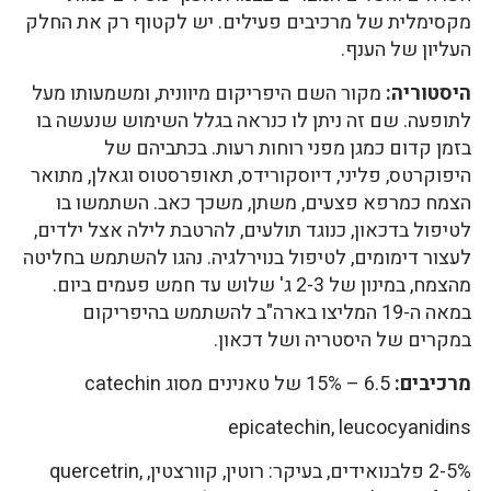
מקסימלית של מרכיבים פעילים. יש לקטוף רק את החלק
העליון של הענף.
היסטוריה:
מקור השם היפריקום מיוונית, ומשמעותו מעל
לתופעה. שם זה ניתן לו כנראה בגלל השימוש שנעשה בו
בזמן קדום כמגן מפני רוחות רעות. בכתביהם של
היפוקרטס, פליני, דיוסקורידס, תאופרסטוס וגאלן, מתואר
הצמח כמרפא פצעים, משתן, משכך כאב. השתמשו בו
לטיפול בדכאון, כנוגד תולעים, להרטבת לילה אצל ילדים,
לעצור דימומים, לטיפול בנוירלגיה. נהגו להשתמש בחליטה
מהצמח, במינון של 2-3 ג' שלוש עד חמש פעמים ביום.
במאה ה-19 המליצו בארה"ב להשתמש בהיפריקום
במקרים של היסטריה ושל דכאון.
מרכיבים:
6.5 – 15% של טאנינים מסוג catechin
epicatechin, leucocyanidins
2-5% פלבנואידים, בעיקר: רוטין, קוורצטין, quercetrin,