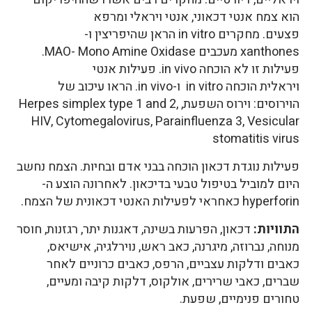
הוא צמח אנטי דכאוני, אנטי ויראלי ומרפא
פצעים. מחקרים in vitro הראן שהיפריצין ו-
xanthones מעכבים MAO- Mono Amine Oxidase.
פעילות זו לא הוכחה in vivo. פעילות אנטי
ויראלית הוכחה in vitro ו-in vivo. הראו עיכוב של
הוירוסים: וירוס השפעת, Herpes simplex type 1 and 2,
HIV, Cytomegalovirus, Parainfluenza 3, Vesicular
stomatitis virus
פעילות נוגדת דכאון הוכחה בבני אדם ובחיות. הצמח נחשב
היום למוביל בטיפול טבעי בדיכאון. לאחרונה הוצע ה-
hyperforin כאחראי לפעילות האנטי דכאונית של הצמח.
התוויות:
דכאון, הפרעות בשינה, דאגנות יתר, רגזנות, חוסר
מנוחה, נברוזה, מיגרנה, כאב ראש, נוירלגיה, אישיאס,
כאבים ודלקות עצביים, הרפס, כאבים כרוניים לאחר
שברים, כאבי שרירים, אולקוס, דלקות קיבה ומעיים,
טחורים פנימיים, שפעת.