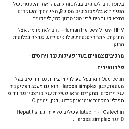
בלוע וגורם לשינוים בבלוטות לימפה. אתר הלטניות של
הנגיף הוא בלימפוציטים מסוג B, תאי החיך והשקדים.
נמצא קשר בינו לבין סוגי סרטן, כגון, לימפומה.
Human Herpes Virus- HHV- גורם לאדמדמת אצל
תינוקות. אתר הלטנטיות שלו אינו ידוע, כנראה בבלוטות
הרוק.
מרכיבים צמחיים בעלי פעילות נגד וירוסים
–
פלבנואידים
Quercetin הוא בעל פעילות וירצידית נגד וירוסים בעלי
מעטפת, כגון, Herpes simplex. הוא גם מעכב רפליקציה
של וירוסים. מחקרים הראו פעילות של קורצטין נגד וירוס
הפוליו בנוכחות אנטי אוקסידנט, כגון, ויטמין C.
Catechin ו- luteolin פעילים in vivo נגד Hepatitis
B ונגד Herpes simplex.