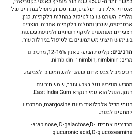
במשך יותר מ- 4500 שנה הוא מומלץ כאנטי בקטריאלי,
אנטי ויראלי, נוגד תולעים, נוגד סכרת, מועיל במקרים של
מלריה. השתמשו בו לטיפול במחלות דלקתיות, כגון,
ארטריטיס, שגרון ומחלות דלקתיות אחרות. הנצרים
הצעירים משמשים לניקוי השיניים ולמניעת עששת.
בשימוש חיצוני משתמשים בו לטיפול במחלות עור.
מרכיבים:
קליפת הגזע- טאנין 12-16%, מרכיבים
מרים: nimbin, nimbinin ו- nimbidin.
הגזע מכיל צבע אדום שנהגו להשתמש בו לצביעה.
מהגזע מופרש נוזל בצבע ענבר, שמשחיר עם
הזמן. הנוזל הוא גומי הנקרא East India Gum.
הגומי מכיל אלקלואיד בשם margosine, המתגבש
למחטים לבנות.
מרכיבים אחרים: L-arabinose, D-galactose,D-
glucuronic acid, D-glucoseamine