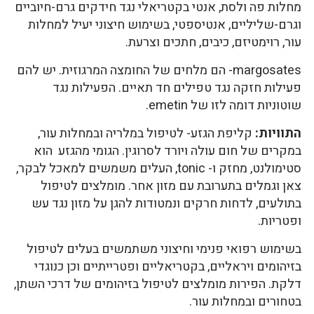
מחלות פה ולסת, אנטי בקטריאלי נגד חידקים גרם-חיוביים
וגרם-שליליים, אנטיספטי, בשימוש חיצוני יעיל למחלות
עור, רוימטיזם, כיבים, חתכים וצרעת.
margosates- הם מלחים של החומצה המרגוזית. יש להם
פעילות חזקה נגד טפילים חד תאיים. הפעילות נגד
שוטוניות דומה לזו של emetin.
התוויות:
קליפת הגזע- לטיפול במלריה ובמחלות עור,
במקרים של חום עולה ויורד לסרוגין. הגומי מהגזע הוא
סטימולנט, מחזק ו- tonic, העלים משמשים למאכל לבקר,
צאן וגמלים בתערובת עם מזון אחר. מומלצים לטיפול
בתולעים, לדחות חרקים ונמטודות להגן על מזון נגד עש
ופטריות.
בשימוש רפואי פנימי וחיצוני משתמשים בעלים לטיפול
בזיהומים ויראליים, בקטריאליים ופטרייתיים וכן כנוגדי
דלקת. הפירות מומלצים לטיפול בזיהומים של דרכי השתן,
בטחורים ובמחלות עור.