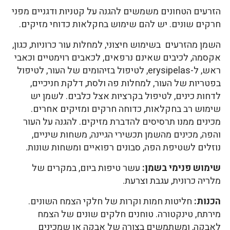
הזרעים הטחונים משמשים להגנה על קטניות ודגניים מפני
חרקים שונים. יש להם שימוש בחקלאות כדוחי מזיקים.
השמן מהזרעים בשימוש חיצוני, למחלות עור כרוניות, כגון,
אקסמה, לכיבים שאינם נרפאים, לכאבים רוימטיים וכאבי
ראש, ל-erysipelas, לטיפול בזיהומים של העור, לטיפול
בפטריות של העור, למחלות פה ולסת, דלקת חניכיים,
לדחות כינים, לטיפול בקרציות אצל כלבים. לשמן יש
שימוש רב בחקלאות, כדוחה חרקים ומזיקים אחרים.
מכינים ממנו תרסיסים להדברת מזיקים. להגנה על העור
והפה, מכינים מהשמן תכשירי הגיינה, משחות שיניים,
נוזלים לשטיפת הפה, סבונים רפואיים ומשחות שונות.
שימוש פנימי בשמן:
עשר טיפות ביום, במקרים של
מלריה כרונית, עגבת וצרעת.
הכנות:
חליטות חמות וקרות של חלקי הצמח השונים.
מירתח, טינקטורה. טוחנים חלקים שונים של הצמח
לאבקה, ומשתמשים בצורה של אבקה או שמכינים