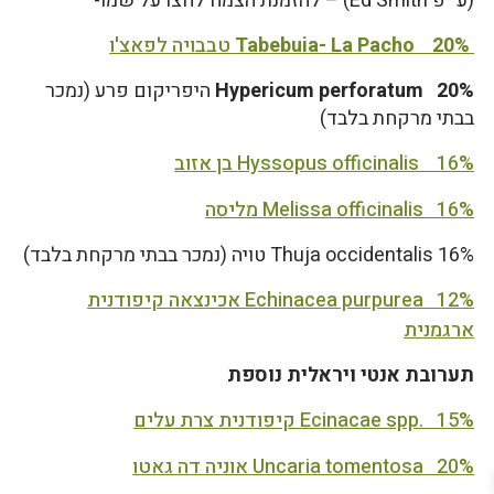
(ע "פ Ed Smith) – להזמנת הצמח לחצו על שמו-
Tabebuia- La Pacho 20%
טבבויה לפאצ'ו
Hypericum perforatum 20%
היפריקום פרע (נמכר
בבתי מרקחת בלבד)
Hyssopus officinalis 16% בן אזוב
Melissa officinalis 16% מליסה
Thuja occidentalis 16% טויה (נמכר בבתי מרקחת בלבד)
Echinacea purpurea 12% אכינצאה קיפודנית
ארגמנית
תערובת אנטי ויראלית נוספת
Ecinacae spp. 15% קיפודנית צרת עלים
Uncaria tomentosa 20% אוניה דה גאטו