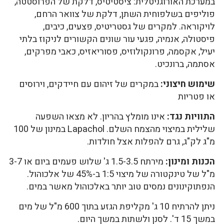
במערכת האורוגניטלית: ציסטיטיס, דלקת של הפרוסטטה,
פוליפים בשלפוחית השתן, דלקת של צוואר הרחם,
לויקוראה. למקרים של גסטריטיס, פצעים, כיבים,
פיסטולה, אנמיה, פגעי עור שונים הקשורים לניקוז בלתי
יעיל, אקסמה, פרונקולוזיס, פסוריאזיס, כאבי מפרקים,
אסתמה, ברונכיט.
שימוש חיצוני:
במקרים של זיהום עם חיידקים, וירוסים
או פטריות
התוויות נגד:
אינו מומלץ בהריון. לא מצאו השפעה
שלילית במיצוי מהצמח השלם. Lapachol במינון של 100
מ"ג לק"ג, גרם להפלות אצל חולדות.
הכנות ומינון:
מירתח 1.5-3.5 ג' שלוש פעמים ביום או 3-7
מ"ל של טינקטורה של מיצוי 1:5 ב-45% של אלכוהול.
הנפתוקינונים נמסים טוב יותר באלכוהול מאשר במים.
ניתן להרתיח 10 ג' מקליפת הגזע בתוך 600 מ"ל של מים
במשך 15 ד'. לסנן ולשתות במשך היום.