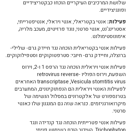
שלושת המרכיבים העיקריים הוכחו כבקטריצידיים
ופונגיצידיים.
פעילות:
אנטי בקטריאלי, אנטי ויראלי, אנטיפטרייתי,
אסטרינג'נט, אנטי סרטני, נוגד פרזיטים, מעכב מלריה,
אימונוסטימולנט.
פעילות אנטי בקטריאלית הוכחה נגד חיידק גרם- שלילי-
ברוצלה, וחיידק גרם- חיובי: סטרפטוקוקים וסטפילוקוקים.
פעילות אנטי ויראלית הוכחה נגד הרפס 1 ו-2, וירוס
השפעת, וירוס הפוליו retrovirus reverse-
transcriptase ,Vesicula stomtitis virus האחראים
לפעילות האנטי ויראלית הם הנפתוקינונים, המתערבים
בטרנספורט של אלקטרונים במסלול הנשימה של
מיקרואורגניזמים. כנראה שזה גם המנגנון שלו כאנטי
סרטני.
פעילות אנטי פטרייתית הוכחה נגד קנדידה ונגד
Trichophyton. העיכוב הוכח בשימוש פנימי