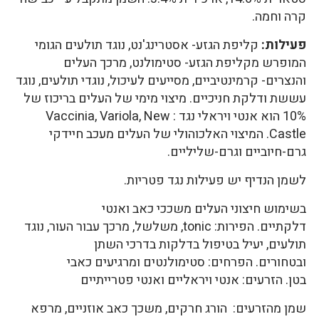
קרה וחמה.
פעילות:
קליפת הגזע- אסטרינג'נט, נוגד תולעים הגומי
המופרש מקליפת הגזע- סטימולנט, מרכך העלים
והנצרים- קרמינטיביים, מסייעים לעיכול, נוגדי תולעים, נוגד
עששת ודלקת חניכיים. מיצוי מימי של העלים בריכוז של
10% הוא אנטי ויראלי נגד : Vaccinia, Variola, New
Castle. המיצוי האלכוהולי של העלים מעכב חיידקי
גרם-חיוביים וגרם-שליליים.
לשמן הנדיף יש פעילות נגד פטריות.
בשימוש חיצוני העלים משככי כאב ואנטי
דלקתיים. הפירות: tonic, משלשל, מרכך עבור העור, נוגד
תולעים, יעיל בטיפול בדלקות בדרכי השתן
ובטחורים. הפרחים: סטימולנטים ומרגיעים כאבי
בטן. הזרעים: אנטי ויראליים ואנטי פטרייתיים
שמן מהזרעים: הורג חרקים, משכך כאב אוזניים, מרפא