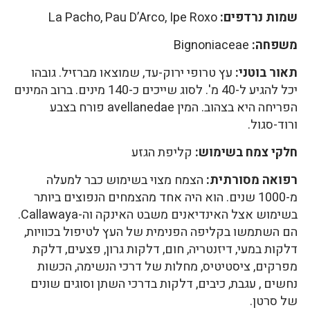
שמות נרדפים:
La Pacho, Pau D’Arco, Ipe Roxo
משפחה:
Bignoniaceae
תאור בוטני:
עץ טרופי ירוק-עד, שמוצאו מברזיל. גובהו
יכל להגיע ל-40 מ'. לסוג שייכים כ-140 מינים. ברוב המינים
הפריחה היא בצהוב. המין avellanedae פורח בצבע
ורוד-סגול.
חלקי צמח בשימוש:
קליפת הגזע
רפואה מסורתית:
הצמח מצוי בשימוש כבר למעלה
מ-1000 שנים. הוא היה אחד מהצמחים הנפוצים ביותר
בשימוש אצל האינדיאנים משבט האינקה וה-Callawaya.
הם השתמשו בקליפה הפנימית של העץ לטיפול בכוויות,
דלקות במעי, דיזנטריה, חום, דלקות גרון, פצעים, דלקת
מפרקים, ציסטיטיס, מחלות של דרכי הנשימה, הכשות
נחשים , עגבת, כיבים, דלקות בדרכי השתן וסוגים שונים
של סרטן.