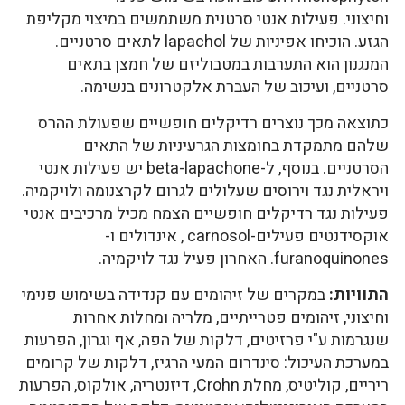
וחיצוני. פעילות אנטי סרטנית משתמשים במיצוי מקליפת
הגזע. הוכיחו אפיניות של lapachol לתאים סרטניים.
המנגנון הוא התערבות במטבוליזם של חמצן בתאים
סרטניים, ועיכוב של העברת אלקטרונים בנשימה.
כתוצאה מכך נוצרים רדיקלים חופשיים שפעולת ההרס
שלהם מתמקדת בחומצות הגרעיניות של התאים
הסרטניים. בנוסף, ל-beta-lapachone יש פעילות אנטי
ויראלית נגד וירוסים שעלולים לגרום לקרצנומה ולויקמיה.
פעילות נגד רדיקלים חופשיים הצמח מכיל מרכיבים אנטי
אוקסידנטים פעילים-carnosol , אינדולים ו-
furanoquinones. האחרון פעיל נגד לויקמיה.
התוויות:
במקרים של זיהומים עם קנדידה בשימוש פנימי
וחיצוני, זיהומים פטרייתיים, מלריה ומחלות אחרות
שנגרמות ע"י פרזיטים, דלקות של הפה, אף וגרון, הפרעות
במערכת העיכול: סינדרום המעי הרגיז, דלקות של קרומים
ריריים, קוליטיס, מחלת Crohn, דיזנטריה, אולקוס, הפרעות