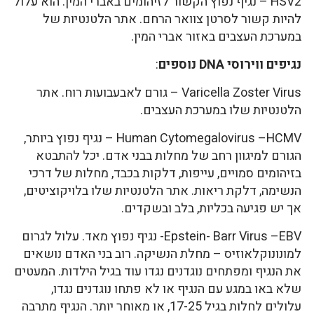
HSV2 – נגיף נפוץ הקשור לזיהומים באברי המין. הוא עלול
להיות קשור לסרטן צוואר הרחם. אתר הלטנטיות של
במערכת העצבים באזור אברי המין.
נגיפים ווירוסי DNA נוספים
:
Varicella Zoster Virus – גורם לאבעבועות רוח. אתר
הלטנטיות שלו במערכת העצבים.
Human Cytomegalovirus –HCMV – נגיף נפוץ ביותר,
הגורם למיגוון רחב של מחלות בבני אדם. יכל להתבטא
בזיהומים סמויים, עייפות, דלקות בכבד, מחלות של דרכי
הנשימה, דלקת ריאות. אתר הלטנטיות שלו בלויקוציטים,
אך יש פגיעה בכליות, בלב ובשקדים.
Epstein- Barr Virus –EBV- נגיף נפוץ מאד. עלול לגרום
למונונוקלאוזיס – מחלת הנשיקה. רוב בני האדם נושאים
את הנגיף ומפתחים נוגדנים נגדו עוד בגיל הילדות. המעטים
שלא באו במגע עם הנגיף או לא פתחו נוגדנים נגדו,
עלולים לחלות בגיל 17-25, או מאוחר יותר. הנגיף מתרבה