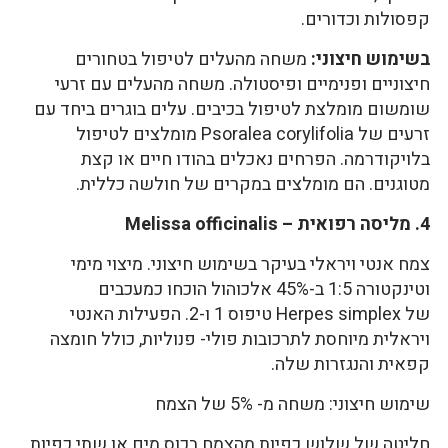
קפסולות וכדורים.
בשימוש חיצוני:
משחה מהעלים לטיפול בטחורים
חיצוניים ופנימיים ופיסטולה. משחה מהעלים עם זרעי
שומשום מומלצת לטיפול בכיבים. עלים בוגרים ביחד עם
זרעים של Psoralea corylifolia מומלצים לטיפול
בלויקודרמה. הפרחים נאכלים בהודו חיים או קצת
מטוגנים. הם מומלצים במקרים של חולשה כללית.
4. מליסה רפואית – Melissa officinalis
צמח אנטי ויראלי בעיקר בשימוש חיצוני. מיצוי מימי
וטינקטורה 1:5 ב-45% אלכוהול הוכחו כמעכבים
של Herpes simplex טיפוס 1 ו-2. הפעילות האנטי
ויראלית מיוחסת לתרכובות פולי- פנוליות, כולל חומצה
קפאית והנגזרות שלה.
שימוש חיצוני: משחה מ- 5% של הצמח
חליטה של שלוש כפיות מהצמח בכוס מים או שתי כפיות