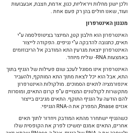
ולכן ישנן מחלות ויראליות, כגון, אדמת, חצבת, אבעבועות
ועוד, שאנו חולים בהן רק פעם אחת .
מנגנון האינטרפרון
האינטרפרון הוא חלבון קטן, המיוצר בציטופלסמה ע"י
תאים, כתגובה להדבקה ע"י נגיפים. הפקודה לייצור
האינטרפרון יוצאת מגרעין התא המודבק אל הריבוזומים
באמצעות RNA- שליח מיוחד.
האינטרפרון אינו מסוגל לעכב שום פעילות של הנגיף בתוך
התא, אבל הוא יכל לצאת מתוך התא המותקף, ולהעביר
אינפורמציה לתאים הסמוכים. מולקולות האינטרפרון
מתקשרות לקולטנים המצויים ע"פ קרום התאים, ומוסרות
להם הודעה על הנגיף התוקף. התאים מגיבים בייצור
אנזים Rnase, המפרק את ה-RNA הנגיפי.
כשהנגיף ישתחרר מהתא המודבק ויחדור לתוך תאים
אחרים, התאים אמנם ימשיכו לפרק את הקופסית שלו