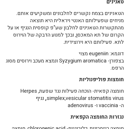
טאנינים
הטאנינים בצמח נקשרים לחלבונים ומשקיעים אותם.
מניחים שפעילותם האנטי ויראלית היא תוצאה
מהתקשרות הטאנינים לחלבון שע"פ קופסית הנגיף או על
הקרום של תא המאכסן, ובכך למנוע הדבקה של הוירוס
לתא. פעילותם היא וירוצידית.
דוגמא: eugeniin מצוי
בצפורן- Syzygium aromatica ונמצא מעכב וירוסים מסוג
הרפס.
חומצות פוליפנוליות
חומצה קפאית- הוכחה פעילות נגד שפעת, Herpes
simplex,vesicular stomatitis virus
,
נגיף
ה- vaccinia ו- adenovirus
נגזרות החומצה הקפאית
חומצה רוזמרינית, כלורוגנית- chlorogenic acid, חומצה