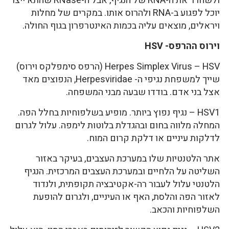
ולשחרר את ה-RNA של הנגיף, אבל ה-RNase שהתא ייצר
יוכל לפגוע ב-RNA ולהרוס אותו. במקרים של מחלות
ויראלים, מוצאים עליה בכמות האינטרפרון בגוף החולה.
וירוס ההרפס- HSV
Herpes Simplex Virus – HSV (הרפס סימפלקס וירוס)
שייך למשפחת נגיפי ה- Herpesviridae, הנפוצים מאד
אצל בני אדם. בודדו שבעה מבני המשפחה.
HSV1 – נגיף נפוץ ביותר. מופיע בשלפוחיות בחלל הפה.
המחלה מלווה בחום ובהגדלת בלוטות לימפה. עלול לגרום
לדלקות עיניים או דלקת קרום המוח.
אתר הלטנטיות שלו במערכת העצבים, בעיקר באזור
השליטה על הלחיים ובמערכת העצבים המרכזית. הנגיף
הלטנטי עלול לעבור רה-אקטיבציה תקופתית, ולנדוד
לאזור הפה והלסת, האף או העיניים, ולגרום להופעת
השלפוחיות והכאב.