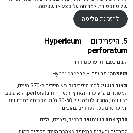
של טינקטורה, למריחה על פצע או שטיפה.
להזמנת מליסה
5. היפריקום –
Hypericum
perforatum
השם בעברית: פרע מחורר
משפחה:
פרעיים – Hypericaceae
תאור בוטני:
לסוג היפריקום משתייכים כ-370 מינים,
המפוזרים ע"פ כדור הארץ. המין perforatum H. הוא עשב
רב שנתי, המגיע לגובה של 30-60 ס"מ. הפריחה בחודשים
יוני עד אוגוסט. הפרחים צהובים.
חלקי צמח בשימוש:
פרחים, ניצנים, עלים.
הפרחים והעלים המצויים בצמרת הענף מכילים כמות