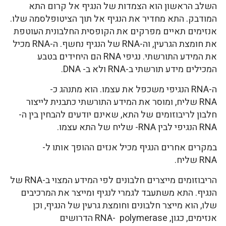
השלב הראשון הוא הצמדות של הנגיף אל קרום התא
המודבק. התא מחדיר את הנגיף אל תוך הציטופלסמה שלו.
אנזימים תאיים מפרקים את הקופסית החלבונית העוטפת
את חומצת הגרעין, וה-RNA של הנגיף נחשף. ה-RNA מכיל
את המידע התורשתי. נגיפי RNA הם היחידים בטבע
המכילים מידע תורשתי ב-RNA ולא ב- DNA.
ה-RNA הנגיפי משכפל את עצמו. הוא מתנהג כ-
RNA שליח, ומוסר את המידע התורשתי כתבנית לייצור
חלבון לריבוזומים של התא, שאינם יודעים להבחין בין ה-
RNA הנגיפי לבין RNA- שליח של התא עצמו.
במקרים אחרים הנגיף מכיל אנזים ההופך אותו ל-
RNA שליח.
הריבוזומים מייצרים חלבונים לפי המידע המצוי ב-RNA של
הנגיף. התא משתעבד לגמרי לנגיף ומייצר את המרכיבים
שלו, הוא מייצר חלבונים וחומצת גרעין של הנגיף, וכן
אנזימים, כגון, RNA- polymerase הדרושים