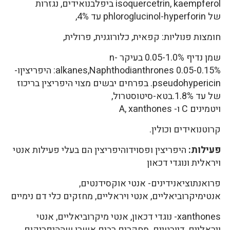
isoquercetrin, kaempferol ביפלבנואידים, נגזרות
של phloroglucinol-hyperforin עד 4%,
חומצות פנוליות: קפאית, כלורוגנית, פרולית,
שמן נדיף 0.05-1.0% בעיקר n-
alkanes,Naphthodianthrones 0.05-0.15%: היפריציןו-
pseudohypericin. בפרחים יבשים מצוי היפריצין בריכוז
של עד 1.8%.בטא-סיטוסטרול,
ויטמינים C ו- A, xanthones
קרוטנואידים וכולין.
פעילות:
היפריצין ופסוידוהיפריצין הם בעלי פעילות אנטי
ויראלית ונוגדי דכאון
פרואנתוציאנידינים- אנטי אוקסידנטים,
אנטימיקרוביאליים, אנטי ויראליים, מחזקים כלי דם נימיים
xanthones- נוגדי דכאון, אנטי מיקרוביאליים, אנטי
ויראליים, דיורטיים. מחקרים רבים אשרו שההיפריקום