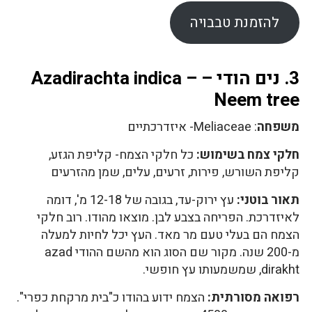
להזמנת טבבויה
3. נים הודי – Azadirachta indica –
Neem tree
משפחה
: Meliaceae- איזדרכתיים
חלקי צמח בשימוש:
כל חלקי הצמח- קליפת הגזע,
קליפת השורש, פירות, זרעים, עלים, שמן מהזרעים
תאור בוטני:
עץ ירוק-עד, בגובה של 12-18 מ', דומה
לאיזדרכת. הפריחה בצבע לבן. מוצאו מהודו. רוב חלקי
הצמח הם בעלי טעם מר מאד. העץ יכל לחיות למעלה
מ-200 שנה. מקור שם הסוג הוא מהשם ההודי azad
dirakht, שמשמעותו עץ חופשי.
רפואה מסורתית:
הצמח ידוע בהודו כ"בית מרקחת כפרי".