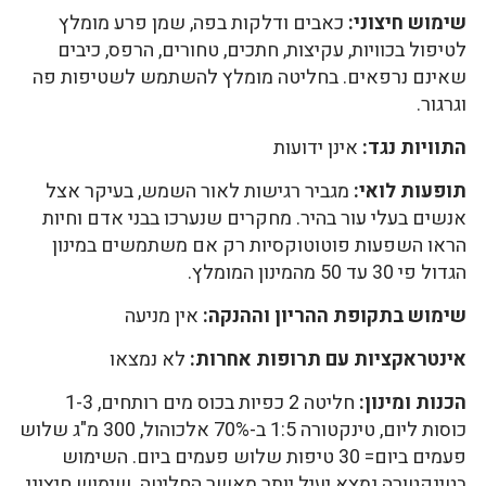
שימוש חיצוני:
כאבים ודלקות בפה, שמן פרע מומלץ
לטיפול בכוויות, עקיצות, חתכים, טחורים, הרפס, כיבים
שאינם נרפאים. בחליטה מומלץ להשתמש לשטיפות פה
וגרגור.
התוויות נגד:
אינן ידועות
תופעות לואי:
מגביר רגישות לאור השמש, בעיקר אצל
אנשים בעלי עור בהיר. מחקרים שנערכו בבני אדם וחיות
הראו השפעות פוטוטוקסיות רק אם משתמשים במינון
הגדול פי 30 עד 50 מהמינון המומלץ.
שימוש בתקופת ההריון וההנקה:
אין מניעה
אינטראקציות עם תרופות אחרות:
לא נמצאו
הכנות ומינון:
חליטה 2 כפיות בכוס מים רותחים, 1-3
כוסות ליום, טינקטורה 1:5 ב-70% אלכוהול, 300 מ"ג שלוש
פעמים ביום= 30 טיפות שלוש פעמים ביום. השימוש
בטינקטורה נמצא יעיל יותר מאשר החליטה. שימוש חיצוני