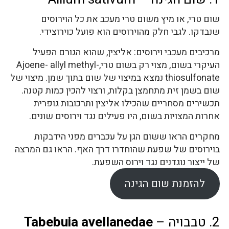
שום טרי, או מיץ משום טרי מעכב את כל הוירוסים
שנבדקו. לגבי חלק מהוירוסים הוא פועל כוירוצידי.
מרכיבים מעכבי וירוסים: אליצין, שהוא הגורם הפעיל
העיקרי בשום, מצוי רק בשום טרי,-Ajoene- allyl methyl
thiosulfonate נמצא במיצוי של שום בתוך שמן. מיצוי של
שום בשמן זית מתחמצן בקלות, ורצוי להכין כמות קטנה.
תכשירים מסחריים שהכילו אליצין ותרכובות גופרית
אחרות המצויות בשום, היו פעילים נגד וירוסים שונים.
מחקרים הראו ששום הגן על עכברים מפני הידבקות
בוירוסים של שפעת שהוחדרו דרך האף. הראו גם המרצה
של ייצור נוגדנים נגד וירוס השפעת.
להזמנת שום הגינה
2. טבבויה –
Tabebuia avellanedae