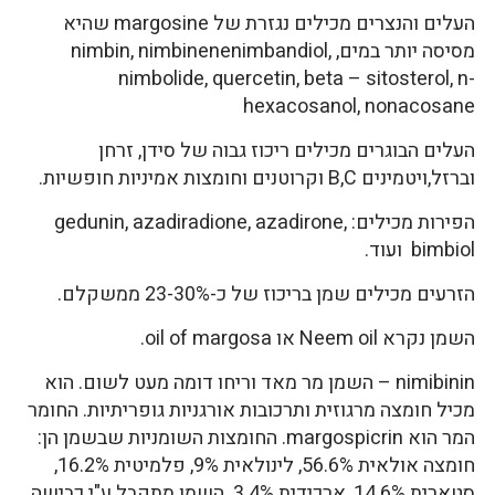
העלים והנצרים מכילים נגזרת של margosine שהיא
מסיסה יותר במים, nimbin, nimbinenenimbandiol,
nimbolide, quercetin, beta – sitosterol, n-
hexacosanol, nonacosane
העלים הבוגרים מכילים ריכוז גבוה של סידן, זרחן
וברזל,ויטמינים B,C וקרוטנים וחומצות אמיניות חופשיות.
הפירות מכילים: gedunin, azadiradione, azadirone,
bimbiol ועוד.
הזרעים מכילים שמן בריכוז של כ-23-30% ממשקלם.
השמן נקרא Neem oil או oil of margosa.
nimibinin – השמן מר מאד וריחו דומה מעט לשום. הוא
מכיל חומצה מרגוזית ותרכובות אורגניות גופריתיות. החומר
המר הוא margospicrin. החומצות השומניות שבשמן הן:
חומצה אולאית 56.6%, לינולאית 9%, פלמיטית 16.2%,
סטארית 14.6%, ארכידית 3.4%. השמן מתקבל ע"י כבישה