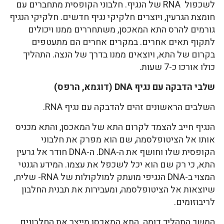
לשכפול RNA של הנגיף. חלבוני הקופסית מתחברים עם
חומצת הגרעין, ויוצרים חלקיקי נגיף חדשים. חלקיקי הנגיף
גורמים להרס התא המאכסן, משתחררים ממנו ויכולים
לתקוף תאים אחרים. במקרים אחרים הם מתעטפים
בקרום של התא, ויוצאים ממנו בדרך של הנצה. התהליך
כולו אורכו כ-7 שעות.
שלבי הדבקה עם נגיף DNA (דוגמא, הרפס)
השלבים הראשונים זהים להדבקה עם נגיף RNA.
הנגיף חייב להצמד לקרום התא של המאכסן, והתא מכניס
אותו אל הציטופלסמה, שם הוא מפרק את חלבוני
הקופסית שלו וחושף את ה-DNA. ה-DNA חודר אל גרעין
התא, כי רק שם הוא יכל לשכפל את עצמו. המידע הגנטי
המצוי ב-DNA הנגיפי מועתק למולקולות של RNA- שליח,
שיוצאות אל הציטופלסמה, ומעבירות את תבנית החלבון
לריבוזומים.
המשך התהליך דומה. התא המאכסן מייצר את החלבונים