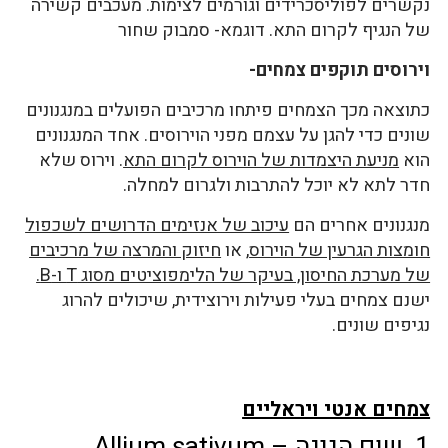
נקשרים לפוליסכרידים וגורמים לצימות. מעכבים קשירה
של הנגיף לקרום התא. דוגמא- סמבוק שחור
וירוסים תוקפים צמחים-
כתוצאה מכך הצמחים פיתחו מרכיבים הפועלים במנגנונים
שונים כדי להגן על עצמם מפני הוירוסים. אחד המנגנונים
הוא
מניעת היצמדות של הוירוס לקרום התא
. וירוס שלא
חדר לתא לא יוכל להתרבות ולגרום למחלה.
מנגנונים אחרים הם
עיכוב של אנזימים הדרושים לשכפול
חומצות הגרעין של הוירוס
, או
חיזוק והמרצה של מרכיבים
של מערכת החיסון, בעיקר של הלימפוציטים מסוג T ו-B.
ישנם צמחים בעלי פעילות וירוצידית, שיכולים להרוג
נגיפים שונים.
צמחים אנטי ויראליים
1. שום הגינה – Allium sativum