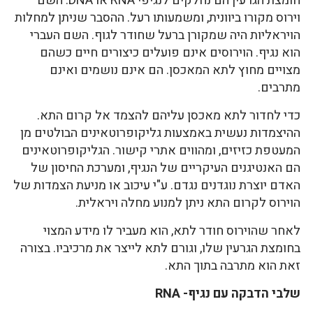
חומצת הגרעין הם נחלקים לנגיפי RNA או DNA. השם
וירוס מקורו ביוונית, ומשמעותו רעל. ההסבר שניתן למחלות
הויראליות היה שמקורן ברעל שחודר לגוף. השם העברי
הוא נגיף. הוירוסים אינם פועלים כיצורים חיים כשהם
מצויים מחוץ לתא המאכסן. הם אינם נושמים ואינם
מתרבים.
כדי לחדור לתא מאכסן עליהם להצמד אל קרום התא.
ההיצמדות נעשית באמצעות גליקופרוטאינים הבולטים מן
המעטפת כזיזים, ומהווים אתרי קישור. הגליקופרוטאינים
הם האנטיגנים העיקריים של הנגיף, ומערכת החיסון של
האדם יוצרת נוגדנים נגדם. ע"י עיכוב או מניעת הצמדות של
הוירוס לקרום התא ניתן למנוע מחלה ויראלית.
לאחר שהוירוס חודר לתא, הוא מעביר לו מידע המצוי
בחומצת הגרעין שלו, וגורם לתא לייצר את מרכיביו. בצורה
זאת הוא מתרבה בתוך התא.
שלבי הדבקה עם נגיף- RNA