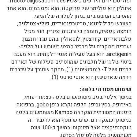
ופוליסכרידים הידועים כ-fructo-oligosacchrides FOS.
אינולין הוא פולימר של פרוקטוז. הוא נמס במים. הוא אחד
מהסיבים המשמשים כמזון לפלורה של המעי.
השורש מכיל ליגנאן, טריטרפנואידים, פוליאצטילנים,
חומצה קפאית, חומצה כלורוגנית וצינרין. הוא מכיל
פלבונואידים: קוורצטין, לוטאולין שהם נוגדי חמצון.
נערכים מחקרים על מרכיב המצוי בשורש של הלפה-
arctigenin. הוא בעל פעילות אנטי דלקתית. הוא מעכב
ביטוי של גן של חלבונים שמווסתים פעילות של תאי דם
לבנים ושל T- לימפוציטים (1). מחקר שנערך על עכברים
הראה שארטיגנין הוא אנטי סרטני (1).
שימוש מסורתי בלפה:
במשך אלפי שנים משתמשים בלפה כצמח רפואי,
באירופה, בסין וביפן. הלפה נקרא ביפן gobo. ברפואה
ביפנית המסורתית הנקראת Kampo משתמשים בלפה
כמשתן וכמנקה דם. שימוש נוסף הוא להגביר דה
טוקסיפיקציה אצל תינוקות. במשך כ-100 שנה
משתמשים בלפה לטיפול בסרטן.