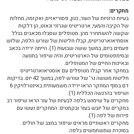
מחקרים:
בעיות כרוניות של העור, כגון, פסוריאזיס, ואקזמה, מחלות
של הקיבה והמעי, ארטריטיס שגרוני וגאוט, הן דלקות
שקשה להשתחרר מהן. מטופלים שסבלו מכאבים בגלל
אוסתיאוארטריטיס, קבלו חליטות של שורש הלפה, שלוש
פעמים ביום, במשך ששה שבועות (1). הייתה ירידה בכאב
ובסימפטומים של הארטריטיס, והיה שיפור בתנועה
ובאיכות החיים של המטופלים.
במחקר אחר קבלו מטופלים עם אוסטיאוארטריטיס
חליטות מששה גר' של שורש לפה, במשך 42 יום. בדיקות
דם בסוף המחקר הראו ירידה משמעותית באינטרלויקין 6
ושיפור בהרגשה הכללית (1).
מחקרים על שימוש בלפה לבעיות של עור הראו שיפור רב
במקרים של יובש בעור ובקמטים. המחקרים נעשו עם
פירות של לפה (1).
מחקרים ראשוניים מראים שיפור במצב של חולים
בסוכרת שמשתמשים בלפה.