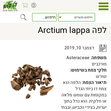
Home
>
כלל המאמרים
> לפה Arctium lappa
לפה Arctium lappa
דצמבר 10, 2019
משפחה
: Asteraceae
מורכבים
חלקי צמח בשימוש:
שורש
תיאור הצמח:
הלפה הוא
צמח דו ביתי הגדל
במקומות עם שמש מלאה
או חלקית. הוא גדל בתוך
יערות, בצידי הכביש, ובבתי