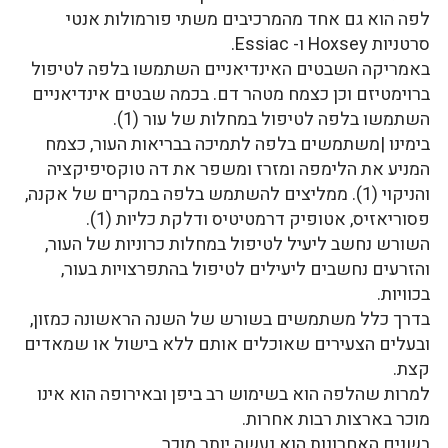
לפה הוא גם אחד מהמרכיבים משתי פורמולות אנטי
סרטניות Hoxsey ו- Essiac.
באמריקה השבטים האינדיאניים השתמשו בלפה לטיפול
ברוימטיזם וכן כצמח מטהר דם. בכמה שבטים אינדיאניים
השתמשו בלפה לטיפול במחלות של עור (1).
בימינו |משתמשים בלפה לתמיכה בבריאות העור, כצמח
המניע את הלימפה ומזרז ומשפר את דה טוקסיפיקציה
והניקוי (1). ממליצים להשתמש בלפה במקרים של אקנה,
פסוריאזיס, אטופיק דרמטיטיס ודלקת כליות (1).
השורש נחשב ליעיל לטיפול במחלות כרוניות של העור,
והזרעים נחשבים ליעילים לטיפול בהתפרצויות בעור,
בכוויות.
בדרך כלל משתמשים בשורש של השנה הראשונה כמזון,
ובעלים הצעירים שאוכלים אותם ללא בישול או שמאדים
קצת.
למרות שהלפה הוא בשימוש רב ביפן ובאירופה הוא אינו
מוכר בארצות רבות אחרות.
בשנים האחרונות הוא נעשה יותר מוכר.