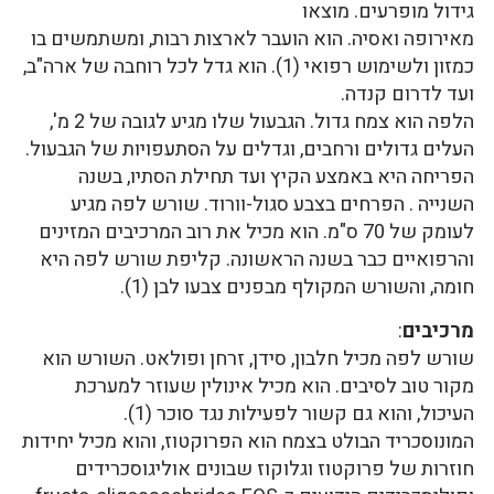
גידול מופרעים. מוצאו
מאירופה ואסיה. הוא הועבר לארצות רבות, ומשתמשים בו
כמזון ולשימוש רפואי (1). הוא גדל לכל רוחבה של ארה"ב,
ועד לדרום קנדה.
הלפה הוא צמח גדול. הגבעול שלו מגיע לגובה של 2 מ',
העלים גדולים ורחבים, וגדלים על הסתעפויות של הגבעול.
הפריחה היא באמצע הקיץ ועד תחילת הסתיו, בשנה
השנייה . הפרחים בצבע סגול-וורוד. שורש לפה מגיע
לעומק של 70 ס"מ. הוא מכיל את רוב המרכיבים המזינים
והרפואיים כבר בשנה הראשונה. קליפת שורש לפה היא
חומה, והשורש המקולף מבפנים צבעו לבן (1).
מרכיבים
:
שורש לפה מכיל חלבון, סידן, זרחן ופולאט. השורש הוא
מקור טוב לסיבים. הוא מכיל אינולין שעוזר למערכת
העיכול, והוא גם קשור לפעילות נגד סוכר (1).
המונוסכריד הבולט בצמח הוא הפרוקטוז, והוא מכיל יחידות
חוזרות של פרוקטוז וגלוקוז שבונים אוליגוסכרידים