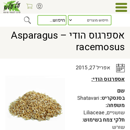
Home
>
כלל המאמרים
> אספרגוס הודי – Asparagus racemosus
אספרגוס הודי – Asparagus
racemosus
אפריל 27, 2015
אספרגוס הודי:
שם
בסנסקריט:
Shatavari
משפחה:
שושניים, Liliaceae
חלקי צמח בשימוש
:
שורש