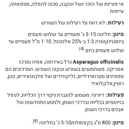
אי פוריות של הזכר ושל הנקבה, סכנה להפלה, מנופאוזה,
עייפות
רעילות:
לא דווח על רעילות של השורש
מינון:
חליטה 3-15 ג' פעמיים עד שלוש פעמים
ביוםטינקטורה 1:3 ב-25% אלכוהול, 1-10 מ"ל פעמיים עד
(4)
שלוש פעמים ביום
Asparagus officinalis
גדל באירופה, אסיה ומרכז
אמריקה. משתמשים בשורש ובקנה השורש. המרכיבים הם
ספונינים סטרואידליים, גליקוזידים של פלבונואידים, כגון,
רוטין,אלקלואיד
פעילות:
דיורטי. משמש להגברת ניקוי דרך הכליות, לטפל
בזיהומים בכליות ובדרכי השתן, ולמנוע התחדשות של
אבנים בדרכי השתן
(8)
מינון:
800 מ"ג בקפסולות5-10 ג' בחליטה
.