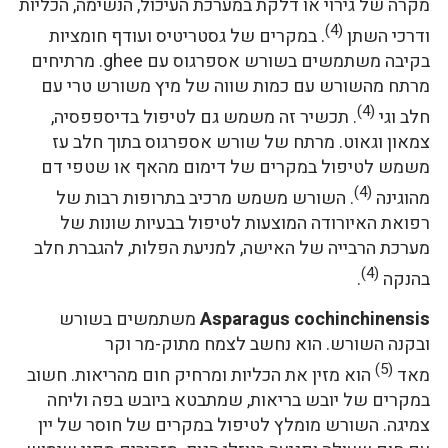
מקרה של גירוי או דלקת במערכת העיכול, הנשימה, הכליות
(4)
ודרכי השתן
. במקרים של גסטריטיס ועודף חומציות
בקיבה משתמשים בשורש אספרגוס עם ghee. מרתיחים
מרתח מהשורש עם כמות שווה של מיץ משורש טרי עם
(4)
חלב וגי
. תכשיר זה משמש גם לטיפול בדיספפסיה,
צמאון וגאוט. מרתח של שורש אספרגוס בתוך חלב עז
משמש לטיפול במקרים של דימום מהאף או שטפי דם
(4)
מהוגינה
. השורש משמש מרכיב בתרופות רבות של
רפואת האיורודה המוצעות לטיפול בבעיות שונות של
מערכת הרבייה של האישה, למניעת הפלות, להגברת חלב
(4)
בהנקה
.
Asparagus cochinchinensis
משתמשים בשורש
ובקנה השורש. הוא נחשב לצמח מתוק-מר וקר
(5)
מאד
הוא מזין את הכליות ומרחיק חום מהריאות. חשוב
במקרים של יובש בריאות, שמתבטא ביובש בפה וליחה
צמיגה. השורש מומלץ לטיפול במקרים של חוסר של יין