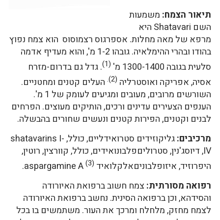
תיאור הצמח:
משמעות
השם Shatavari היא
מרפא של מאה מחלות. אספרגוס רצמוסוס הוא צמח נפוץ
בהודו ובהרי ההימלאיה. גובהו 1-2 מ', והוא מעדיף אדמה
(1)
סלעית בגובה 1300-1400 מ'
. גדל גם בדרום-מזרח
(2).
אסיה, אפריקה ואוסטרליה
העלים קטנים ומחטניים.
השורשים מרובים, מעובים ומגיעים לעומק של 1 מ'.
הענפים הצעירים עדינים ורכים, הותיקים מעוצים. הפרחים
לבנים וקטנים, הפירות קטנים ונעשים שחורים בהבשלה.
מרכיבים:
גליקוזידים סטרואידליים, כולל, shatavarins I-
IV, דיוסג'נין, סטרוליםפלבונואידים, כולל, קוורצין, רוטין,
(3)
היפרוזיד, איזופלבוניםאלקלואיד aspargamine A
.
רפואה מסורתית:
צמח חשוב ברפואת האיורודה
והסידהא, וכן ברפואה הסינית. נחשב ברפואת האיורודה
לצמח מחזק, מלחלח ומרכך את העור. משתמשים בו בכל