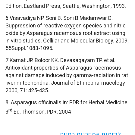
Edition, Eastland Press, Seattle, Washington, 1993.
6.Visavadiya NP. Soni B. Soni B Madamwar D.
Suppression of reactive oxygen species and nitric
oxide by Asparagus racemosus root extract using
in vitro studies. Cellilar and Molecular Biology, 2009,
55Suppl.1083-1095.
7.Kamat JP. Boloor KK. Devasagayam TP. et al.
Antioxidant properties of Asparagus racemosus
against damage induced by gamma-radiation in rat
liver mitochondria. Journal of Ethnopharmacology
2000, 71: 425-435.
8. Asparagus officinalis in: PDR for Herbal Medicine
rd
3
Ed, Thomson, PDR, 2004
להזמנת אספרגוס בחנות