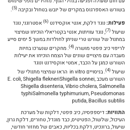
עם חום שעולה ופגיעה בנוזלי הגוף. מזהירים מפני שימוש
(5)
בשורש האספרגוס במקרים של יובש בטחול ובקיבה
.
(6)
פעילות:
נוגד דלקת, אנטי אוקסידנט
אסטרוגני, נוגד
(7)
שיעול
, נוגד עוויתות, אנטי בקטריאלי הוכיחו שמיצוי
במתנול של שורש טרי שניתן לחולדות במשך 5 ימים סייע
(4)
לריפוי כיב פפטי מושרה
. מחקרים שנערכו בחיות
מעבדה עם מיצויים שונים של הצמח הוכיחו את יעילות
השורש כמגן על הכבד, אמטי אוקסידנט ונוגד
(4)
שיעול
. בניסויים in vitro הראו שמיצוי מתנולי של
השורש מעכב E. coli, Shigella flekneriShigella sonnei,
Shigella disenteria, Vibrio cholera, Salmonella
typhiSalmonella typhimurium, Pseudomonas
putida, Bacillus subtilis
התוויות:
דיספפסיה, כיב פפטי, דלקות של מערכת
העיכול, שלשול, הפטיטיס, כבד מוגדל, טחורים, דלקת גרון,
שיעול, ברונכיט, דלקת בכליות, כאבים של מחזור חודשי,