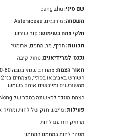
שם סיני:
cang zhu
משפחה
:
מורכבים, Asteraceae
חלקי צמח בשימוש:
קנה שורש
תכונות:
חריף, מר, מחמם, ארומטי
נכנס למרידיאנים
: טחול קיבה
תאור הצמח:
מהשורשים ומייבשים אותם בשמש.
הצמח מוזכר לראשונה בספר של Shen Nong.
פעילות:
מייבש חזק של לחות ומחזק א
מרחיק רוח עם לחות
מטהר לחות במחמם התחתון