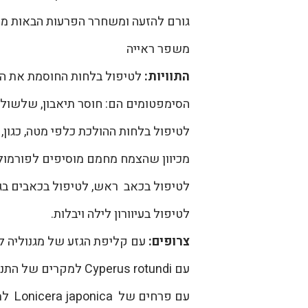
גורם להזעה ומשחרר הפרעות הבאות מה
משפר ראייה
התוויות:
לטיפול בלחות החוסמת את המ
הסימפטומים הם: חוסר תיאבון, שלשול, ה
לטיפול בלחות ההולכת כלפי מטה, כגון, 
מכיוון שהצמח מחמם מוסיפים לפורמול
לטיפול בכאב ראש, לטיפול בכאבים בגו
לטיפול בעיוורון לילה ויבלות.
צרופים:
עם קליפת הגזע של מגנוליה ל
עם Cyperus rotundi למקרים של התנפחות הבטן, כאב בבית החזה ובבטן בגלל חסימה של הצ'י ולחות.
עם פרחים של Lonicera japonica למקרים של שלשול במיוחד בגלל חום ולחות.