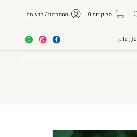
סל קניות
0
התחברות / הרשמה
عل عليم