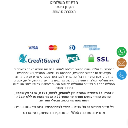
מדיניות משלוחים
תקנון האתר
הצהרת נגישות
הבהרה: על עלים עושה כמיטב יכולתה להגיש לכם את המידע באתר במאמרים
מקצועיים או בתיאור המוצרים, בהתבסס על שימוש מסורתי, ו/או מחקרים
מודרניים, נטורופתיה והרבליזם. נבהיר למען הסר ספק, כי מידע זה אינו מהווה
ואינו מחליף המלצה רפואית מוסמכת. על נשים בהיריון ומיניקות, ילדים, אנשים
החולים במחלות כרוניות והנוטלים תרופות מרשם להיוועץ ברופא לפני השימוש
בתוספי תזונה.
אזהרה: כל הזכויות שמורות. אין להעתיק, לצטט, לצלם, או להפיץ טקסט,
תמונות או מידע תוכן אחר מתוך האתר ללא אזכור מקורו או ללא קבלת
רשות מפורשת בכתב מבעלי אתר זה.
כתום בניית
כל זכויות שמורות ©
על עלים – מרכז לצמחי מרפא
. נבנה ע"י
אתרים ומערכות Web
כתום קידום ושיווק באינטרנט
|