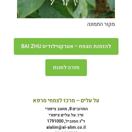
מקור התמונה
להזמנת הצמח – אטרקטילודיס BAI ZHU
חזרה לחנות
על עלים – מרכז לצמחי מרפא
החרובים 8, מושב ציפורי
וויז: על עלים ציפורי
ד"נ המוביל, 1791000
alalim@al-alim.co.il