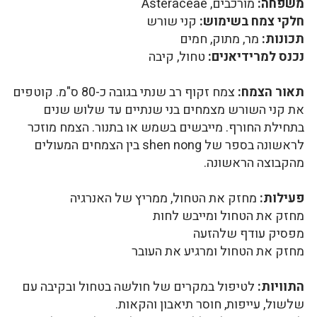
משפחה:
מורכבים, Asteraceae
חלקי צמח בשימוש:
קני שורש
תכונות:
מר, מתוק, חמים
נכנס למרידיאנים:
טחול, קיבה
תאור הצמח:
צמח זקוף רב שנתי בגובה כ-80 ס"מ. קוטפים
את קני השורש מצמחים בני שנתיים עד שלוש שנים
בתחילת החורף. מייבשים בשמש או בתנור. הצמח מוזכר
לראשונה בספר של shen nong בין הצמחים המעולים
מהקבוצה הראשונה.
פעילות:
מחזק את הטחול, ממריץ של האנרגיה
מחזק את הטחול ומייבש לחות
מפסיק עודף שלהזעה
מחזק את הטחול ומרגיע את העובר
התוויות:
לטיפול במקרים של חולשה בטחול ובקיבה עם
שלשול, עייפות, חוסר תיאבון והקאות.