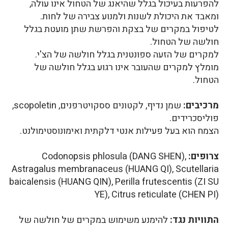
להפרעות בעיכול בגלל שהיאנג של הטחול אינו עולה,
ומאבד את היכולת לשנות ולמנוע צבירה של לחות.
לטיפול במקרים של בצקת והפרשת שתן מועטת בגלל
חולשה של הטחול.
למקרים של הזעה ספונטנית בגלל חולשה של הצ'י.
מומלץ למקרים שהעובר אינו רגוע בגלל חולשה של
הטחול.
מרכיבים:
שמן נדיף, לקטונים ססקויטרפנים, scopoletin,
פוליסכרידים.
הצמח הוא בעל פעילות אנטי דלקתית ואימונוסטימולנט.
צרופים:
Codonopsis phlosula (DANG SHEN),
Astragalus membranaceus (HUANG QI), Scutellaria
baicalensis (HUANG QIN), Perilla frutescentis (ZI SU
YE), Citrus reticulate (CHEN PI)
התוויות נגד:
להימנע משימוש במקרים של חולשה של