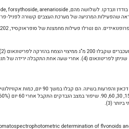
ם נטרלו פעילות מחמצנת של סופראוקסיד, H202, ושל הקבוצה ההידרוקסילית OH(7).
הש
ותר (3).
omatospectrophotometric determination of flvonoids and