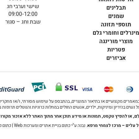
שישי וערבי חג
תבלינים
09:00-12:00
שמנים
שבת וחג – סגור
תוספי תזונה
ינרלים וחומרי גלם
מוצרי מורינגה
פטריות
אביזרים
אמרים מקצועיים או בתיאור המוצרים, בהתבסס על שימוש מסורתי, ו/או מחקרים מו
 נשים בהיריון ומיניקות, ילדים, אנשים החולים במחלות כרוניות והנוטלים תרופות
לם, או להפיץ טקסט, תמונות או מידע תוכן אחר מתוך האתר ללא אזכור מקו
 עלים – מרכז לצמחי מרפא
. נבנה ע"י
כתום בניית אתרים ומערכות Web
|
כתום ק