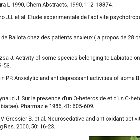
gra L.1990, Chem Abstracts, 1990, 112: 18874.
o JJ. et al. Etude experimentale de l’activite psychotrop
E. de Ballota chez des patients anxieux ( a propos de 28 
zsa J. Activity of some species belonging to Labiatae o
9-53.
in PP. Anxiolytic and antidepressant activities of some B
naud J. Sur la presence d’un O-heteroside et d’un C-het
abiatae). Pharmazie 1986, 41: 605-609.
. Gressier B. et al. Neurosedative and antioxidant activ
g Res. 2000, 50: 16-23.