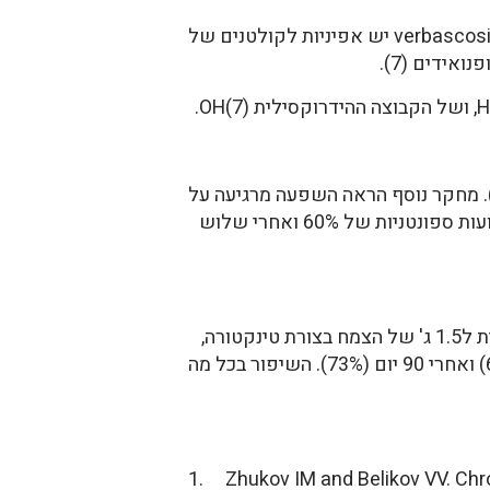
ה-phenylpropanoides המצויים בצמח בודדו ונבדקו. לשלושה מהם, verbascoside, forsythoside, arenarioside יש אפיניות לקולטנים של
פעה מרגיעה התקבלה אצל חולדות ועכברים שקבלו 200 מ"ג ממיצוי הצמח בהזרקה לפריטונאום (2). מחקר נוסף הראה השפעה מרגיעה על
מערכת העצבים בהשפעת מיצוי מהצמח שניתן לפריטונאום (4). אחרי שעה אחת התקבלה ירידה של תנועות ספונטניות של 60% ואחרי שלוש
במחקר פתוח נבדקו 28 איש עם חרדה, דכאון והפרעות בשינה. הם קבלו במשך 90 יום, כמות אקוויולנטית ל1.5 ג' של הצמח בצורת טינקטורה,
בלקיחה אוראלית. הם נבדקו בימים: 0, 15, 30, 60, 90. שיפור במצב הנבדקים התקבל אחרי 60 יום (60%) ואחרי 90 יום (73%). השיפור בכל מה
1. Zhukov IM and Belikov VV. Chr