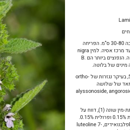
חים
צמח רב-שנתי ארומטי בגובה 30-80 ס"מ. הפריחה
בצבע סגול-לילך. הצמח נפוץ באירופה עד מרכז אסיה. למין nigra
יש לפחות ששה תת-מין מצויים באירופה. הנפוצים ביותר הם B.
phenylpropanoids עד 5.5%, בעיקר נגזרות של ortho-
d, ריכוז נמוך מאד של שלושה
alyssonoside, angoroside lava
במחקר שנערך באוקראינה, כנראה על תת-מין שונה (1), דווח על
המצאות חומצה כלורוגנית 3.8%, קפאית 0.15% ופרולית 0.15%.
דיטרפנואידים ballotinone, ballotenolפלבנואידים, luteoline 7-