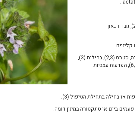
lactat
מפחית חרדה (2,3), מרגיע (2,4), נוגד דכאון
קליניים.
להפרעות שינה, חרדה, סטרס (2,3), בחילות (3),
שיעול (6), שעלת, כאבי בטן עוויתיים (6,3), הפרעות עצביות
ת או בחילה בתחילת הטיפול (3).