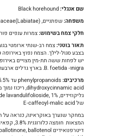
שם אנגלי:
Black horehound
משפחה:
שפתניים, Lamiaceae(Labiatae)
חלקי צמח בשימוש:
צמרות ענפים פור
תאור בוטני:
nigraו- B. foetida. בארץ גדלים ארבעה מינים של בלוטה.
מרכיבים:
ihydroxycinnamic acid
גליקוזידים, ndulifolioside, 1%
של E-caffeoyl-malic acid