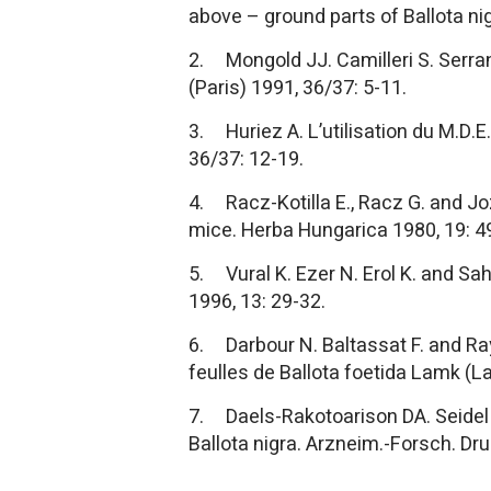
above – ground parts of Ballota ni
2. Mongold JJ. Camilleri S. Serran
(Paris) 1991, 36/37: 5-11.
3. Huriez A. L’utilisation du M.D.
36/37: 12-19.
4. Racz-Kotilla E., Racz G. and Jo
mice. Herba Hungarica 1980, 19: 4
5. Vural K. Ezer N. Erol K. and Sah
1996, 13: 29-32.
6. Darbour N. Baltassat F. and Ray
feulles de Ballota foetida Lamk (L
7. Daels-Rakotoarison DA. Seidel V
Ballota nigra. Arzneim.-Forsch. Dru