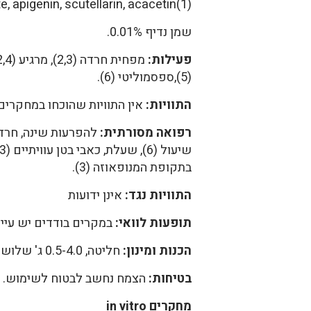
e, apigenin, scutellarin, acacetin(1).
שמן נדיף 0.01%.
פעילות:
(5),ספסמוליטי (6).
התוויות:
אין התוויות שהוכחו במחקרים 
רפואה מסורתית:
בתקופת המנופאוזה (3).
התוויות נגד:
אינן ידועות
תופעות לוואי:
במקרים בודדים יש עייפו
הכנות ומינון:
חליטה, 0.5-4.0 ג' שלוש פעמים ביום או טינקטורה במינון דומה.
בטיחות:
הצמח נחשב לבטוח לשימוש.
מחקרים in vitro