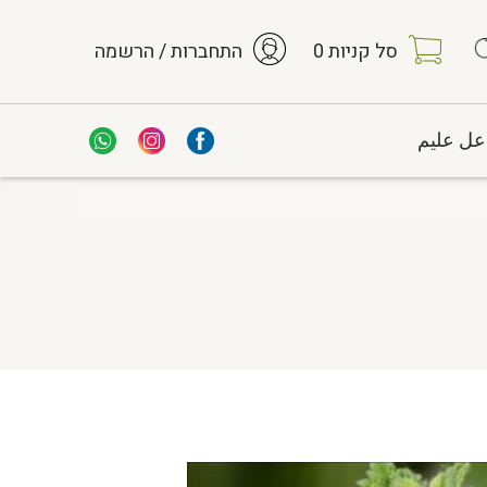
סל קניות
0
התחברות / הרשמה
عل عليم