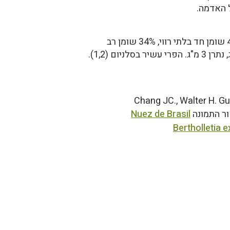
ל האדמה.
100 ג' של אגוזי ברזיל מכילים: 14.3 ג' חלבון, 12.3 ג' פחמימות, 66.4 ג' שומן, מתוכן 25% שומן רווי, 41% שומן חד בלתי רווי, 34% שומן רב
בלתי רווי. הפרי עשיר במינרלים: סידן 160 מ"ג ל-100 ג', מגנזיום 376 מ"ג, זרחן 725 מ"ג, אשלגן 659 מ"ג, נתרן 3 מ"ג. הפרי עשיר בסלניום (1,2).
Chang JC., Walter H. Gu
ר התמונה
Nuez de Brasil
Bertholletia 