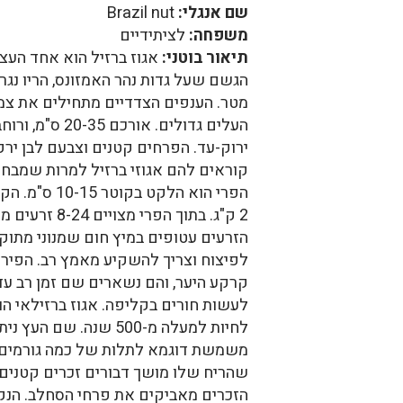
שם אנגלי:
Brazil nut
משפחה:
לציתידיים
תיאור בוטני:
אגוז ברזיל הוא אחד העצי
מטר. הענפים הצדדיים מתחילים את צמ
ירוק-עד. הפרחים קטנים וצבעם לבן ירק
קוראים להם אגוזי ברזיל למרות שמבחינ
הפרי הוא הלקט 
2 ק"ג. בתוך הפר
הזרעים עטופים במיץ חום שמנוני מתוק
לפיצוח וצריך להשקיע מאמץ רב. הפירו
קרקע היער, והם נשארים שם זמן רב ע
לעשות חורים בקליפה. אגוז ברזילאי הוא
לחיות למעלה מ-500 
משמשת דוגמא לתלות של כמה גורמים ז
הזכרים מאביקים את פרחי הסחלב. הנק