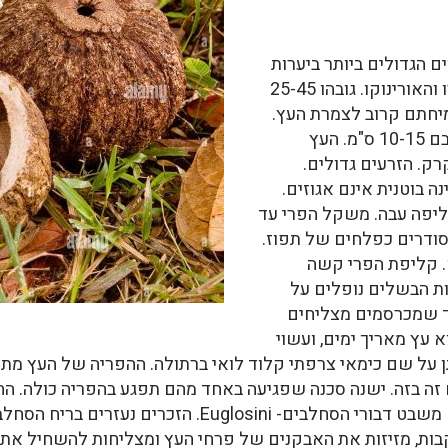
ם הגדולים ביותר ביערות
הגשם שעל גדות נהר האמזונס, הריו נגרו והאורינוקו. גובהו 25-45
יחתם קרוב לצמרת העץ.
העלים גדולים. אורכם 20-35 ס"מ, ורוחבם 10-15 ס"מ. העץ
רק. הזרעים גדולים.
ה בוטנית אינם אגוזים.
בקוטר 10-15 ס"מ. הקליפה עבה. משקל הפרי עד
י מצויים 8-24 זרעים מסודרים כפלחים של תפוז.
. קליפת הפרי קשה
ת הבשלים נופלים על
ד שמכרסמים מצליחים
 עץ מאריך ימים, ועשוי
שנה. שם העץ ניתן על שם כימאי צרפתי קלוד לואי ברתולה. ההפריה של 
ה בזה. ישנה סכנה שפגיעה באחד מהם תפגע בהפריה כולה. ההפ
שהריח שלו מושך דבורים זכרים קטנים משבט דבורי הסחלבים- 
בות, מזיזות את האבקנים של פרחי העץ ומצליחות להשחיל את 