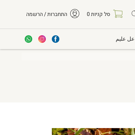
סל קניות
0
התחברות / הרשמה
عل عليم