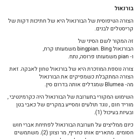
בורנאול
הצורה הטיפוסית של הבורנאול היא של חתיכות דקות של
קריסטלים לבנים.
זה המקור לשם הסיני של
הבורנאול bingpian. Bing משמעותו קרח,
ו- pian משמעותו פרוסה, נתח.
צורה נוספת המוזכרת היא של בורנאול טחון לאבקה. זאת
הצורה המתקבלת כשמפיקים את הבורנאול
מה- Blumea שמגדלים אותה בדרום סין.
השימוש המקורי בתערובת של הבורנאול היה כקרמינטיבי ,
מוריד חום , נוגד תולעים ומסייע במקרים של כאבי בטן
ובעיות בעיכול (1).
כיום ממליצים על תערובת הבורנאול לפתיחת אברי חוש
חסומים. מתארים אותו כחריף, מר וצונן (2). משתמשים