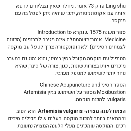
Ling shu פרק 73 אומר: מחלה שאין מצליחים לרפא
אותה עם אקופונקטורה, יתכן שיהיה ניתן לטפל בה עם
מוקסה.
ספר משנת 1575 שנקרא Introduction to
Medicine אומר: כשהמחלה אינה מגיבה לתרופות (הכוונה
לצמחים הסיניים) ולאקופונקטורה צריך לטפל עם מוקסה.
הטיפול עם מוקסה מקובל בסין בימינו, והוא נהוג גם במערב.
מוכרים אותו בצורות שונות , כגון, צורה של סיגר, שהיא
נוחה יותר לשימוש למטפל מערבי.
הספר הסיני Chinese Acupuncture and
Moxibustion מספר על השימוש במין Artemisia
vulgaris להכנת מוקסה.
הצמח לענה מצויה-
Artemisia vulgaris
הוא הטוב
והמתאים ביותר להכנת מוקסה. העלים שלו מכילים סיבים
רכים. המוקסה שמכינים מעלי הלענה המצויה נחשבת