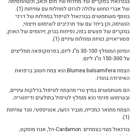
בבורנאול במקרים של מחלות של חום וכאב, וכשהחסימה
של אברי החוש עלולה לגרום למחלות עם עוויתות (1).
בנוסף משתמשים בבורנאול לטיפול במחלות של דרכי
הנשימה, וכן ביחד עם עוד מרכיבים לשימוש חיצוני,
במקרים של פצעים בפה, נפיחות בגרון, זיהומים של האוזן,
פסוריאזיס, כוויות ומחלות עיניים (1).
המינון המומלץ 30-100 מ"ג ליום, בפרמקופאה ממליצים
על 150-300 מ"ג ליום.
הצמח Blumea balsamifera הוא צמח חשוב ברפואת
האיורודה בהודו.
הם משתמשים במיץ טרי מהצמח לטיפול בדלקות עיניים,
ובשימוש פנימי הוא מומלץ לטיפול בתולעים ודיזנטריה.
הצמח מתואר כמכייח, מגביר הזעה, אנטיספטי, נוגד עוויתות
(1).
בורנאול מצוי בצמחים: Cardamon-הל, אגוז מוסקט,