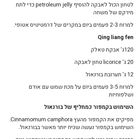
לטחון הכול לאבקה להוסיף petroleum jelly כדי לתת
מירקם של משחה
למרוח 2-3 פעמים ביום במקרים של דרמטיטיס אטופי.
Qing liang fen
120ג' אבקת טאלק
20 ג' licorice טחון לאבקה
12 ג' תערובת בורנאול
למרוח 3-5 פעמים ביום על מכת שמש עם אודם
ושלפוחיות
השימוש בקמפור כמחליף של בורנאול
מפיקים את הקמפור מהעץ Cinnamomum camphora.
השימוש בקמפור נעשה שכיח יותר מאשר בבורנאול.