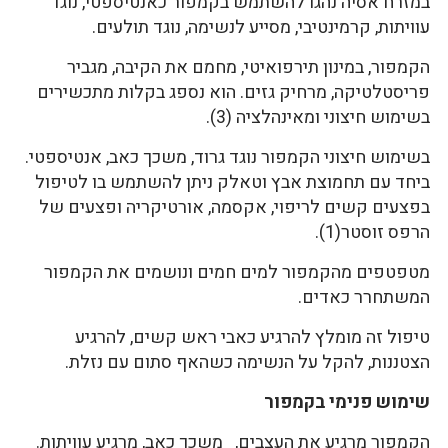
במזרח אסיה נהגו להשתמש בקמפור כאנטיספטי, נוגד
עוויתות, קרמינטיבי, מסייע לנשימה, נוגד תולעים.
הקמפור, במינון תירפואיטי, מחמם את הקיבה, מגביר
פריסטלטיקה, מרחיק גזים. הוא נספג בקלות מתכשירים
בשימוש חיצוני ומאינהלציה (3).
בשימוש חיצוני הקמפור נוגד גרוד, משכך כאב, אנטיספטי.
ביחד עם תחמוצת אבץ וטאלק ניתן להשתמש בו לטיפול
בפצעים קשים לריפוי, אקסמה, אורטיקריה ופצעים של
הרפס זוסטר(1).
מטפטפים מהקמפור למים חמים ונושמים את הקמפור
המשתחרר כאדים.
טיפול זה מומלץ להרגיע כאבי ראש קשים, להרגיע
הצטננות, להקל על הנשימה כשהאף סתום עם נזלת.
שימוש פנימי בקמפור
הקמפור מרגיע את העצבים, משכך כאב, מרגיע עוויתות.