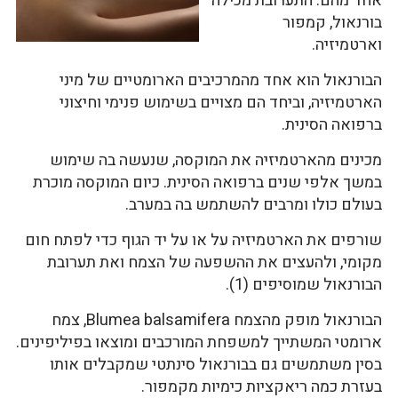
אחד מהם. התערובת מכילה
בורנאול, קמפור
וארטמיזיה.
הבורנאול הוא אחד מהמרכיבים הארומטיים של מיני
הארטמיזיה, וביחד הם מצויים בשימוש פנימי וחיצוני
ברפואה הסינית.
מכינים מהארטמיזיה את המוקסה, שנעשה בה שימוש
במשך אלפי שנים ברפואה הסינית. כיום המוקסה מוכרת
בעולם כולו ומרבים להשתמש בה במערב.
שורפים את הארטמיזיה על או על יד הגוף כדי לפתח חום
מקומי, ולהעצים את ההשפעה של הצמח ואת תערובת
הבורנאול שמוסיפים (1).
הבורנאול מופק מהצמח Blumea balsamifera, צמח
ארומטי המשתייך למשפחת המורכבים ומוצאו בפיליפינים.
בסין משתמשים גם בבורנאול סינתטי שמקבלים אותו
בעזרת כמה ריאקציות כימיות מקמפור.