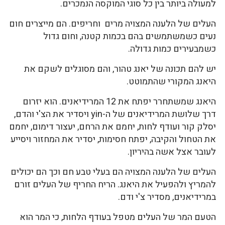
למעולה ביותר בין כל סוגי המוקסה הנמכרים.
העלים של הלענה המצויה מרים וחריפים. הם מייצרים חום
נעים כשמשתמשים בהם בכמות קטנה, וחום גדול
כשמבעירים כמות גדולה.
יש להם תכונה של יאנג טהור, והם מסוגלים לשקם את
היאנג המקורי שהתמוטט.
היאנג שמשתחרר יפתח את 12 המרידיאנים. הוא יזרום
דרך שלושת המרידיאנים של ה-yin ויסדיר את הצ'י והדם,
יסלק קור ועודף לחות, יחמם את הרחם, יעצור דימום, יחמם
את הטחול והקיבה, יפתח חסימות, יסדיר את המחזור ויסייע
לעובר אצל אשה בהיריון.
העלים של הלענה המצויה הם בעלי טבע חם וכך הם יכולים
להמריץ ולהפעיל את היאנג. הריח החריף של העלים זורם
במרידיאנים, מסדיר צ'י ודם.
הטעם המר של העלים מטפל בעודף הלחות, כי המר הוא