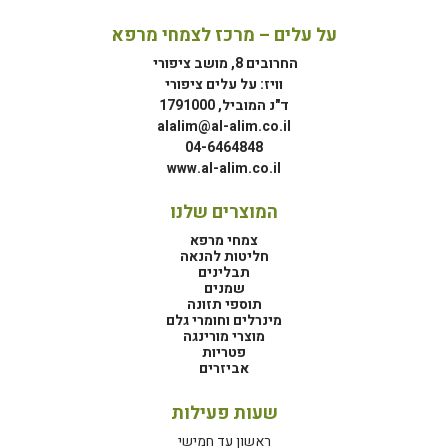
על עלים – מרכז לצמחי מרפא
החרובים 8, מושב ציפורי
וויז: על עלים ציפורי
ד"נ המוביל, 1791000
alalim@al-alim.co.il
04-6464848
www.al-alim.co.il
המוצרים שלנו
צמחי מרפא
חליטות להנאה
תבלינים
שמנים
תוספי תזונה
מינרלים וחומרי גלם
מוצרי מורינגה
פטריות
אביזרים
שעות פעילות
ראשון עד חמישי