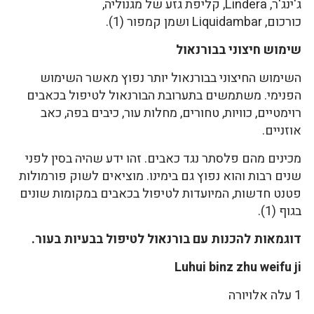
ג'ינג'ר, Lindera, קליפת גזע של מגנוליה,
כורכום, Liquidambar ושמן קמפור (1).
שימוש חיצוני בבורנאול
השימוש החיצוני בבורנאול יותר נפוץ מאשר השימוש
הפנימי. משתמשים בתערובת הבורנאול לטיפול בכאבים
רוימטיים, כוויות, טחורים, מחלות עור, כיבים בפה, כאב
אוזניים.
מכינים מהם פלסתר נגד כאבים. זהו ידע שהיה בסין לפני
שנים רבות והוא נפוץ גם בימינו. מוציאים לשוק פורמולות
פטנט חדשות, המיועדות לטיפול בכאבים במקומות שונים
בגוף (1).
דוגמאות להכנות עם בורנאול לטיפול בבעיות בעור.
Luhui binz zhu weifu ji
1 עלה אלויורה