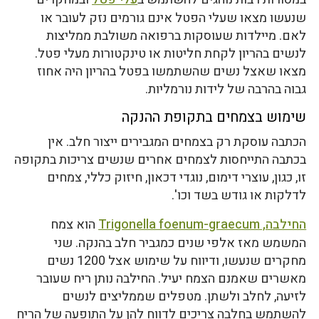
שנעשו מצאו שעלי הפטל אינם גורמים נזק לעובר או
לאם. מיילדות שעוסקות ברפואה משולבת ממליצות
לנשים בהריון לקחת חליטות או טינקטורות מעלי פטל.
מצאו שאצל נשים שהשתמשו בפטל בהריון היה אחוז
גבוה בהרבה של לידות נורמליות.
שימוש בצמחים בתקופת ההנקה
הכתבה עוסקת רק בצמחים המגבירים ייצור חלב. אין
בכתבה התייחסות לצמחים אחרים שנשים צריכות בתקופה
זו, כגון, עוצרי דימום, נוגדי דכאון, חיזוק כללי, צמחים
לדלקות או גודש בשד וכו'.
החילבה, Trigonella foenum-graecum
הוא צמח
המשמש מאז אלפי שנים כמגביר חלב בהנקה. שני
מחקרים שנעשו, ודיווח על שימוש אצל 1200 נשים
מאשרים שאמנם הצמח יעיל. החילבה נותן ריח שעובר
לזיעה, לחלב ולשתן. מטפלים שממליצים לנשים
להשתמש בחלבה צריכים לדווח להן על התופעה של הריח