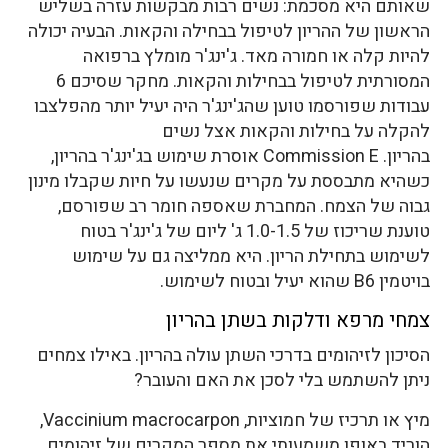
שאותם היא מסכמת: נשים רבות מבקשות עזרה בשליש
הראשון של ההריון לטיפול בבחילה והקאות. הבעיה יכולה
להיות קלה או חמורה מאד. ג'ינג'ר מומלץ ברפואה
המסורתית לטיפול בבחילות והקאות. מחקר שסיכם 6
עבודות שפורסמו טוען שהג'ינג'ר היה יעיל יותר מהפלצבו
להקלה על בחילות והקאות אצל נשים
בהריון. Commission E אוסרת שימוש בג'ינג'ר בהריון,
כשהיא מתבססת על מקרים שנעשו על חיות שקבלו מינון
גבוה של הצמח. המחברת שאספה חומר רב שפורסם,
טוענת שריכוז של 1.0-1.5 ג' ליום של ג'ינג'ר בטוח
לשימוש בתחילת הריון. היא ממליצה גם על שימוש
בויטמין B6 שהוא יעיל ובטוח לשימוש.
צמחי מרפא ודלקות בשתן בהריון
הסיכון לזיהומים בדרכי השתן עולה בהריון. באילו צמחים
ניתן להשתמש בלי לסכן את האם והעובר?
מיץ או תרכיז של חמוציות, Vaccinium macrocarpon,
הוריד באופן משמעותי את מספר המקרים של זיהומים