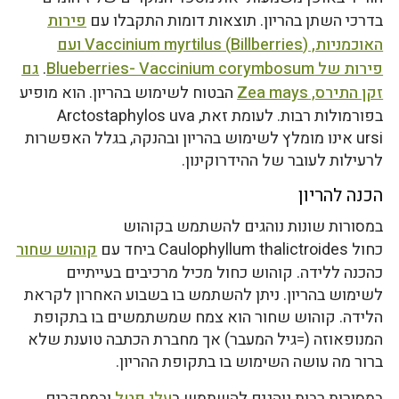
בדרכי השתן בהריון. תוצאות דומות התקבלו עם
פירות
האוכמניות
, (Billberries) Vaccinium myrtilus ועם
פירות של Blueberries- Vaccinium corymbosum
.
גם
זקן התירס
, Zea mays
הבטוח לשימוש בהריון. הוא מופיע
בפורמולות רבות. לעומת זאת, Arctostaphylos uva
ursi אינו מומלץ לשימוש בהריון ובהנקה, בגלל האפשרות
לרעילות לעובר של ההידרוקינון.
הכנה להריון
במסורות שונות נוהגים להשתמש בקוהוש
כחול Caulophyllum thalictroides ביחד עם
קוהוש שחור
כהכנה ללידה. קוהוש כחול מכיל מרכיבים בעייתיים
לשימוש בהריון. ניתן להשתמש בו בשבוע האחרון לקראת
הלידה. קוהוש שחור הוא צמח שמשתמשים בו בתקופת
המנופאוזה (=גיל המעבר) אך מחברת הכתבה טוענת שלא
ברור מה עושה השימוש בו בתקופת ההריון.
במסורות רבות נוהגים להשתמש ב
עלי פטל
ובמחקרים