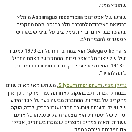
שמופץ ממנו.
שורש של אספרגוס Asparagus racemosa מומלץ
ברפואת האיורודה להגברת חלב בהנקה. כמה מחקרים
שנעשו בבני אדם ובחיות ממליצים על שימוש בשורש
אספגרוס להגביר חלב.
Galega officinalis הוא צמח שדווח עליו ב-1873 כמגביר
יעיל של ייצור חלב אצל פרות. המחקר על הצמח התחיל
ב-1913. הוא נמצא לעתים קרובות בתערובות הנמכרות
כ"תה להריון".
גדילן מצוי, Silybum marianum,
משמש מאז מאות שנים
כצמח להגברת חלב בהנקה. לאחרונה נערך מחקר קטן. אין
מחקרים על בטיחות. המחברת מביעה צער על אבדן הידע
של נשים ידעניות שבעבר תמכו ועזרו בהריון, לידה, הנקה
וגידול של תינוקות. היא מצטערת על שנעלמו כל אותם
עשרות ומאות צמחים ומוצרים שנמכרו בשווקים, אפילו
אם יעילותם הייתה בספק.