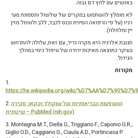
באנשים עם לחץ דם גבוה.
לא מומלץ להשתמש במקרים של שלשול ותסמונת מעי
רגיז (על פי הרפואה הסינית נכנס לכבד, ללב ולטחול מזין
יין ומלחלח).
תגובת אלרגיה היא מקרה נדיר, עם זאת, עלולה להתרחש
בעיקר כתוצאה מאיכות ירודה של טיפול כימי במהלך
הגידול.
מקורות
1.
https://he.wikipedia.org/wiki/%D7%AA%D7%90
ההשפעות הבריאותיות של שוקולד וקקאו: סקירה
2.
שיטתית – PubMed (nih.gov)
3. Montagna M.T., Diella G., Triggiano F., Caponio G.R.,
Giglio O.D., Caggiano G., Ciaula A.D., Portincasa P.