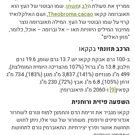
ממריץ את פעולת ה
לב
ו
משתן
. שמו הבוטני של העץ הוא
תאוברומה קקאו
Theobroma cacao
, ושם האלקלואיד
קרוי על שמו הבוטני של העץ. המילה תאוברומה נוצר
מחיבור המילים היווניות תאו – אל וברומה – אוכל, כלומר,
"מזון האלים".
הרכב תזונתי
בקקאו
ב-100 גרם אבקת קקאו יש 13.7 גרם שומן, 19.6 גרם
חלבון, 13.8 מ"ג ברזל (107% מהצריכה היומית המומלצת),
499 מ"ג מגנזיום (141%), 3,837 מ"ג מנגן (183%), 734 מ"ג
זרחן (105%), 6.8 מ"ג אבץ (72%), 230 מ"ג
קפאין
[9]
ו-2060 מ"ג תיאוברומין.
השפעה פיזית ורוחנית
קקאו מגביר את זרימת הדם והחמצן למוח וגורם לשחרור
אנדורפינים ודופמין. משחרור של שני אלו, ניתן לחוש
תחושת אושר ופרץ יצירתיות. התאוברמין גורם לתחושת