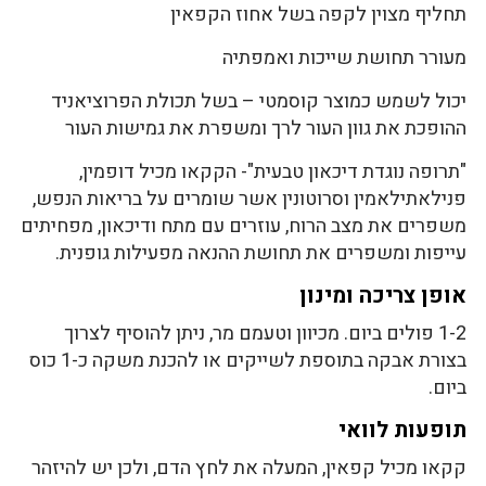
תחליף מצוין לקפה בשל אחוז הקפאין
מעורר תחושת שייכות ואמפתיה
יכול לשמש כמוצר קוסמטי – בשל תכולת הפרוציאניד
ההופכת את גוון העור לרך ומשפרת את גמישות העור
"תרופה נוגדת דיכאון טבעית"- הקקאו מכיל דופמין,
פנילאתילאמין וסרוטונין אשר שומרים על בריאות הנפש,
משפרים את מצב הרוח, עוזרים עם מתח ודיכאון, מפחיתים
עייפות ומשפרים את תחושת ההנאה מפעילות גופנית.
אופן צריכה ומינון
1-2 פולים ביום. מכיוון וטעמם מר, ניתן להוסיף לצרוך
בצורת אבקה בתוספת לשייקים או להכנת משקה כ-1 כוס
ביום.
תופעות לוואי
קקאו מכיל קפאין, המעלה את לחץ הדם, ולכן יש להיזהר