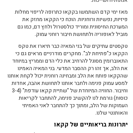
אמפתיה ושייכות.
מאז ימי קדם השתמשו בקקאו כתרופה לריפוי מחלות
פיזיות, נפשיות ורוחניות. הוכח כי הקקאו מחזק את
המערכת החיסונית ומוריד כולסטרול ולחץ דם, כמו גם
מוביל לאופוריה ולתחושת חיבור רוחני עמוק.
טקסטים עתיקים של בני המאיה כבר תיארו את טקס
הקקאו כ"פתיחת לב". מחקרים מודרניים מראים גם כי
התאוברומין מסוגל להרחיב את כלי הדם וממריץ במיוחד
את הלב, אך זהו רק ההסבר המדעי. בני המאיה האמינו
שהקקאו פותח את הלב ומבחינה רוחנית יכול לקחת אותנו
למסע עמוק פנימה ולחבר אותנו לתחושת אהבה, אחדות
וחיבור. החוויה המיוחדת של "שתיית קקאו עודפת" (3-4
כוסות) גורמת לנו להקשיב פנימה, להתחבר לקריאות
העמוקות של הלב, ומתוך כך להתחבר לאני האמיתי
והאותנטי שלנו.
יתרונות בריאותיים של קקאו