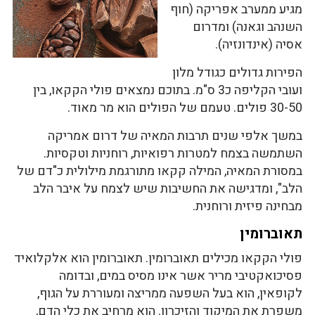
מגיע ממערב אפריקה (חוף
השנהב וגאנה) ומדרום
אסיה (אינדונזיה).
הפירות גדולים כגודל מלון
ועובי הקליפה כ3 ס"מ. בתוכם נמצאים פולי הקקאו, בין
30-50 פולים. טעמם של הפולים הוא מר מאוד.
במשך אלפי שנים תרבות המאיה של דרום אמריקה
השתמשה בצמח למטרות רפואיות, רוחניות וטקסיות.
במסורת המאיה, המילה קקאו מתורגמת מילולית כ"דם של
הלב", ומדגישה את החשיבות שיש לצמח על איבר הלב
מבחינה פיזית ורוחנית.
תאוברומין
פולי הקקאו מכילים תאוברומין. תאוברומין הוא אלקלואיד
פסיכואקטיבי מריר אשר אינו מסיס במים, ובדומה
לקופאין, הוא בעל השפעה ממריצה ומעוררת על הגוף,
משפרת את המיקוד והזיכרון. הוא מרחיב את כלי הדם,