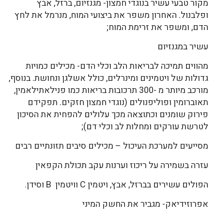
מקור טבעי עשיר בנוגדי חמצון- מגנזיום, ברזל, אבץ
ופלבנול. האחרון משפר את ביצועי המוח, מנרמל את לחץ
הדם, ומשפר את זרימת המוח;
עשיר במגנזיום
מהווים תמיכה לבריאות הלב וכלי הדם- מכילים כמויות
גדולות של ויטמינים ומינרלים, כולל אשלגן ונחושת. בנוסף,
מורכב מיותר מ -300 תרכובות בריאות כמו פנילאתילאמין,
תאוברומין ופוליפנולים (נוגדי חמצון חזקים. תפקידם
פירוק שומנים וכתוצאה מכך עלולים להפחית את הסיכון
לטרשת עורקים ומחלות לב וכלי דם);
מסייעים למערכת העיכול – מכילים סיבים תזונתיים רבים
עזרה בשמירה על ריכוז וערנות עקב תכולת הקפאין
הפולים עשירים בברזל, אבץ, ויטמין C וויטמין B וסידן.
אפרוזידיאק- מגביר את החשק המיני