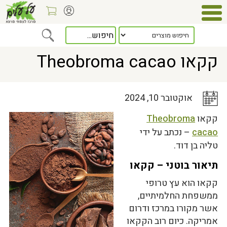
Home
>
כלל המאמרים
> קקאו Theobroma cacao
קקאו Theobroma cacao
אוקטובר 10, 2024
קקאו
Theobroma
cacao
– נכתב על ידי
טליה בן דוד.
תיאור בוטני – קקאו
קקאו הוא עץ טרופי
ממשפחת החלמיתיים,
אשר מקורו במרכז ודרום
אמריקה. כיום רוב הקקאו