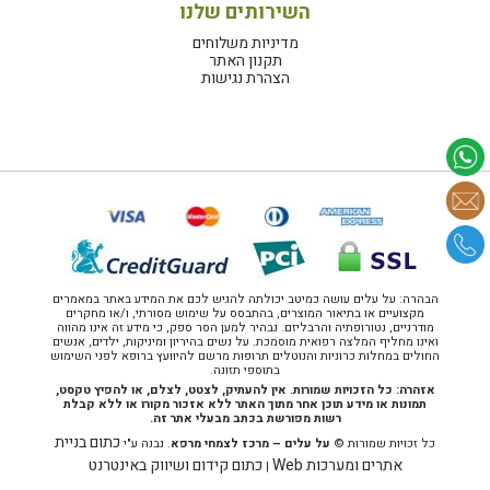
השירותים שלנו
מדיניות משלוחים
תקנון האתר
הצהרת נגישות
הבהרה: על עלים עושה כמיטב יכולתה להגיש לכם את המידע באתר במאמרים
מקצועיים או בתיאור המוצרים, בהתבסס על שימוש מסורתי, ו/או מחקרים
מודרניים, נטורופתיה והרבליזם. נבהיר למען הסר ספק, כי מידע זה אינו מהווה
ואינו מחליף המלצה רפואית מוסמכת. על נשים בהיריון ומיניקות, ילדים, אנשים
החולים במחלות כרוניות והנוטלים תרופות מרשם להיוועץ ברופא לפני השימוש
בתוספי תזונה.
אזהרה: כל הזכויות שמורות. אין להעתיק, לצטט, לצלם, או להפיץ טקסט,
תמונות או מידע תוכן אחר מתוך האתר ללא אזכור מקורו או ללא קבלת
רשות מפורשת בכתב מבעלי אתר זה.
כתום בניית
כל זכויות שמורות ©
על עלים – מרכז לצמחי מרפא
. נבנה ע"י
אתרים ומערכות Web
כתום קידום ושיווק באינטרנט
|