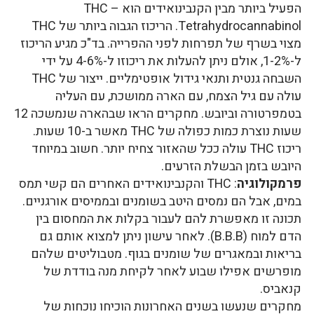
הפעיל ביותר מבין הקנבינואידים הוא THC –
Tetrahydrocannabinol. הריכוז הגבוה ביותר של THC
מצוי בשרף של תפרחות לפני ההפרייה. בד"כ מגיע הריכוז
ל-1-2%, אולם ניתן להעלות את ריכוזו ל-4-6% על ידי
השבחה גנטית ותנאי גידול אופטימליים. ייצור של THC
עולה עם גיל הצמח, עם הארה ממושכת, עם העליה
בטמפרטורה וביובש. מחקרים הראו שבהארה שנמשכה 12
שעות נוצרת כמות כפולה של THC מאשר ב-10 שעות.
ריכוז THC עולה ככל שהאזור צחיח יותר. חשוב במיוחד
היובש בזמן הבשלת הזרעים.
פרמקולוגיה
: THC והקנבינואידים האחרים הם קשי תמס
במים, אבל הם נמסים היטב בשומנים ובממיסים אורגניים.
תכונה זו מאפשרת להם לעבור בקלות את המחסום בין
הדם למוח (B.B.B). לאחר עישון ניתן למצוא אותם גם
בריאות ובמאגרים של שומנים בגוף. מטבוליטים שלהם
מופרשים אפילו שבוע לאחר לקיחת מנה בודדת של
קנאביס.
מחקרים שנעשו בשנים האחרונות הוכיחו נוכחות של