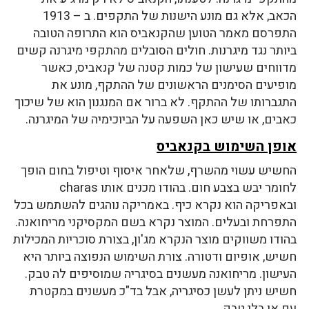
הכאב, אלא גם מונע הישנות של התקפים. ב – 1913
התפרסם מאמר הטוען שהקנאביס הוא התרופה הטובה
ביותר נגד מיגרנות. חולים הסובלים מהתקפי מיגרנה קשים
מדווחים שעישון של כמות קטנה של קנאביס, כאשר
מופיעים הסימנים הראשונים של ההתקף, מונע את
התגברותו של ההתקף. לא ברור אם המנגנון הוא של שיכוך
כאבים, או שיש כאן השפעה על הביוכימיה של המיגרנה.
אופן השימוש בקנאביס
החשיש עשוי מהשרף, שלאחר איסוף וטיפול בחום הופך
לחומר יבש בצבע חום. בהודו מכנים אותו charas
ובאפריקה הוא נקרא כיף. באמריקה נוהגים להשתמש בכל
התפרחת ובעלים. המוצר נקרא בשם המקסיקני מריחואנה.
בהודו משווקים מוצר הנקרא מג'ון, בצורת סוכריות המכילות
חשיש, אופיום ודטורה. צורת השימוש הנפוצה ביותר היא
העישון. מריחואנה מעשנים בסיגריה שמוסיפים לה טבק.
חשיש ניתן לעשן כסיגריה, אבל בד"כ מעשנים במקטרת
עם או בלי טבק.