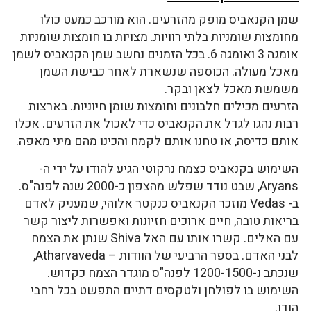
שמן הקנאביס מופק מהזרעים. הוא מורכב כמעט כולו
מחומצות שומניות בלתי רוויות. מצויות בו חומצות שומניות
אומגה 3 ואומגה 6. בכל הזמנים נחשב שמן הקנאביס לשמן
מאכל מעולה. הכוספה שנשארת לאחר כבישת השמן
משמשת מאכל לצאן ובקר.
הזרעים מכילים חלבונים וחומצות שומן חיוניות. בארצות
רבות נהגו לגדל את הקנאביס כדי לאכול את הזרעים. אכלו
אותם כדיסה, או טחנו אותם לקמח והכינו מהם מיני מאפה.
השימוש בקנאביס כצמח נרקוטי הגיע להודו על ידי ה-
Aryans, שבט נודד שפלש מהצפון כ-2000 שנה לפנה"ס.
ב- Vedas מוזכר הקנאביס כנקטר אלוהי, שמעניק לאדם
בריאות טובה, חיים ארוכים חזיונות ואפשרות ליצור קשר
עם האלים. קשרו אותו עם האל Shiva שנתן את הצמח
לבני האדם. בספר הרביעי של הוודות – Atharvaveda,
שנכתב נ-1200-1500 לפנה"ס מוגדר הצמח כקדוש.
השימוש בו לפולחן ולטקסים דתיים התפשט בכל רחבי
הודו.