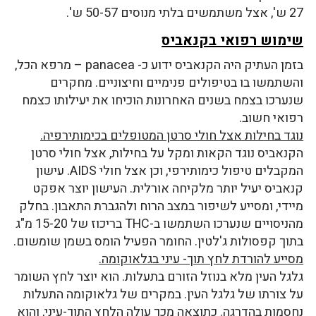
27 ש', אצל משתמשים בלתי מנוסים 50-57 ש'.
שימוש רפואי בקנאביס
בזמן העתיק היה הקנאביס ידוע כ- panacea – מרפא הכל,
והשתמשו בו בטיפולים פנימיים וחיצוניים. מחקרים
שנערכו בצמח בשנים האחרונות הוכיחו את יעילותו כצמח
רפואי חשוב.
נוגד בחילות אצל חולי סרטן המטופלים בכימותירפיה.
הקנאביס נוגד הקאות ומקל על בחילות, אצל חולי סרטן
המקבלים טיפול כימותירפי, וכן אצל חולי AIDS. עישון
קנאביס יעיל יותר מלקיחה אורלית. העישון יוצר אפקט
מיידי, ומסייע לשיפור במצב הרוח ולהגברת התאבון. בחלק
מהניסויים שנערכו השתמשו ב-THC בריכוז של 15-20 מ"ג
בתוך קפסולות ג'לטין. החומר הפעיל הומס בשמן שומשום.
מסייע להורדת לחץ תוך- עיני בגלאוקומה.
גלגל העין מלא בנוזל הזורם בתעלות. הוא יוצר לחץ השומר
על צורתו של גלגל העין. במקרים של גלאוקומה התעלות
נחסמות בהדרגה. כתוצאה מכך עולה הלחץ התוך-עיני, והוא