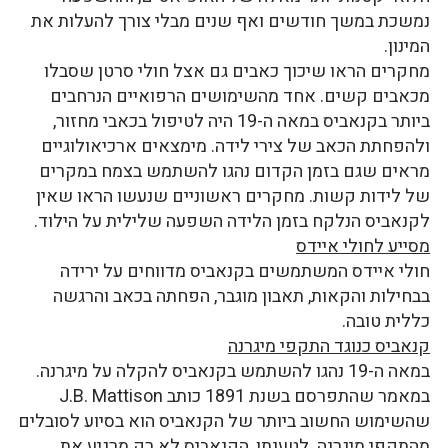
נמשכת במשך חודשים ואף שנים מבלי צורך להעלות את
המינון.
מחקרים הראו שיכוך כאבים גם אצל חולי סרטן שסבלו
מכאבים קשים. אחד מהשימושים הרפואיים הנרחבים
ביותר בקנאביס במאה ה-19 היה לטיפול בכאבי מחזור,
ולהפחתת הכאב של צירי לידה. מימצאים ארכיאולוגיים
מראים שגם בזמן הקדום נהגו להשתמש בצמח במקרים
של לידות קשות. מחקרים ראשוניים שנעשו הראו שאין
לקנאביס הנלקח בזמן הלידה השפעה שלילית על הילוד.
מסייע לחולי איידס
חולי איידס המשתמשים בקנאביס מדווחים על ירידה
בבחילות והקאות, תאבון מוגבר, הפחתה בכאב והרגשה
כללית טובה.
קנאביס כנוגד התקפי מיגרנה
במאה ה-19 נהגו להשתמש בקנאביס להקלה על מיגרנה.
במאמר שהתפרסם בשנת 1891 כותב J.B. Mattison
שהשימוש החשוב ביותר של הקנאביס הוא בסיוע לסובלים
מהתקפי מיגרנה. לטענתו, הקנאביס לא רק מרגיע את