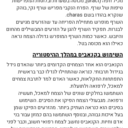
מכיל חפה (bract), מכוסה בשערות ובלוטות המפרישות
טיפות של שרף. הפרח הנקבי מפריש שרף נקי, בוהק
שנקרא בהודו בשם charas.
השרף מופרש מתחילת הפריחה עד שהזרעים מגיעים
לבגרות. תפקיד השרף להגן על הזרעים המבשילים מהחום
והיובש. כאשר כמות השרף המופרש גדולה הצמח נראה
כאילו הוא מכוסה בטל.
השימוש בקנאביס במהלך ההיסטוריה
הקנאביס הוא אחד הצמחים הקדומים ביותר שהאדם גידל
בגידול תרבותי. כנראה שהתחילו לגדלו כבר בראשית
התפתחות החקלאות, כאשר האדם למד לתרבת צמחים
למאכל, לרפואה ולתועלת.
השתמשו בחלקים שונים של הצמח למאכל, תעשיה
ורפואה. מגבעולי הצמח הפיקו את הסיבים. השימוש
בסיבים הוא כנראה העתיק ביותר. מהזרעים הפיקו שמן
בעל איכות גבוהה, ובנוסף השתמשו בהם כמזון עבור בני
אדם וחיות. הקנאביס נחשב לצמח רפואי חשוב, וכבר לפני