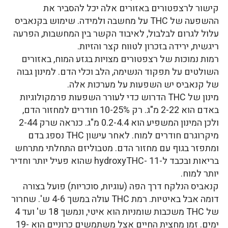
קישור לרצפטורים באזורים אלה יכל להסביר את
ההשפעה של THC על מחשבה ולמידה. שימוש בקנאביס
עלול לגרום לבלבול, לאיבוד הקשר בין המחשבות, הפרעה
ריגשית, ירידה בזכרון לטווח קצר והזיות.
רמות נמוכות של רצפטורים מצויות בגזע המוח, באזורים
השולטים על תפקוד הנשימה, הלב וכלי הדם. למינון גבוה
של קנאביס יש השפעות על מערכות אלה.
מינון של THC הדרוש כדי לעורר השפעות פרמקולוגיות
באדם הוא 2-22 מ"ג. רק 10-25% חודרים למחזור הדם,
ולכן המינון המשפיע הוא 0.2-4.4 מ"ג. כנראה שרק 2-44
מיקרוגרם חודרים למוח. לאחר עישון THC נספג בדם
ומתפזר בגוף עם מחזור הדם. מטבוליזם התחלתי מתרחש
בריאות ובכבד ל-hydroxyTHC- 11 שהוא פעיל יותר וחדיר
יותר למוח.
קנאביס הנלקח דרך הפה (עוגיות, סוכריות) פועל בצורה
דומה אבל באיטיות. רמת THC עולה במשך 4-6 ש'. שחרור
של THC משכבות שומניות הוא איטי, ונמשך 18 ש' ועד 4
ימים. זמן מחצית החיים אצל משתמשים כרוניים הוא 19-