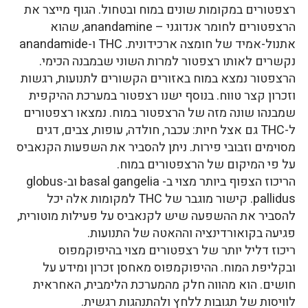
רצפטורים במקומות שונים במוח ובטחול. הגוף מייצר את
הרצפטורים לחומר אנדוגני – anandamine, שהוא
אתנול-אמיד של חומצה ארכידונית. THC ו-anandamide
נקשרים לאותו רצפטור למרות השוני שבמבנה הכימי.
הרצפטור נמצא במוח באזורים הקשורים לתנועות, רגשות
וזכרון קצר טווח. בנוסף ישנו רצפטור במערכת ההיקפית
שמבנהו שונה מזה של הרצפטור במוח. נמצאו רצפטורים
ל-THC גם אצל חיות: עכבר, חולדה, עופות, צבים, דגים
מסוימים וזבובי פירות. ניתן להסביר את השפעות הקנאביס
על פי המיקום של הרצפטורים במוח.
הריכוז הצפוף ביותר מצוי ב- basal gangelia וב-globus
pallidus. קישור מוגבר של THC למקומות אלה יכל
להסביר את ההשפעה שיש לקנאביס על פעילות מוטורית,
פגיעה בקואורדינציה וההאטה של התנועות.
ריכוז דליל יותר של רצפטורים מצוי בהיפוקמפוס
ובקליפת המוח. ההיפוקמפוס מאחסן זכרון ומידע על
חושים. הוא מהווה חלק מהמערכת הלימבית, האחראית
לוויסות של תגובות ללחץ ולהתנהגות רגשית.