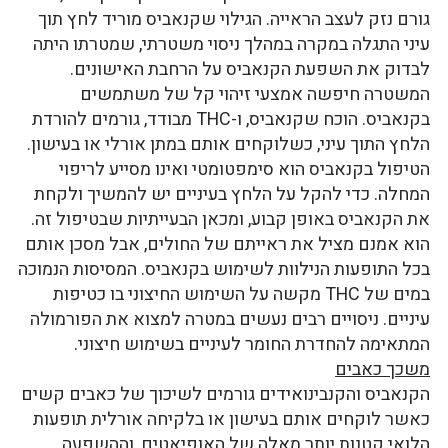
גורם נזק לעצב הראייה. הגילוי שקנאביס מוריד לחץ תוך
עיני התגלה במקרה במהלך ניסוי משטרתי, שמטרתו היתה
לבדוק את השפעת הקנאביס על הרחבת האישונים.
המשטרה חיפשה אמצעי זיהוי קל של משתמשים
בקנאביס. הוכח שקנאביס, ו-THC מבודד, גורמים להורדת
הלחץ התוך עיני, כשלוקחים אותם במתן אורלי או בעישון.
הטיפול בקנאביס הוא סימפטומטי ואינו מסייע לריפוי
המחלה. כדי להקל על הלחץ בעיניים יש להמשיך ולקחת
את הקנאביס באופן קבוע, ומכאן הבעייתיות שבטיפול זה.
הוא אמנם מציל את ראייתם של החולים, אבל מסכן אותם
בכל התופעות הנילוות לשימוש בקנאביס. המסיסות הנמוכה
במים של THC מקשה על השימוש החיצוני בו כטיפות
עיניים. ניסויים רבים נעשים במטרה למצוא את הפורמולה
המתאימה להחדרת החומר לעיניים בשימוש חיצוני.
משכך כאבים
הקנאביס והקנבינואידים גורמים לשיכוך של כאבים קשים
כאשר לוקחים אותם בעישון או בלקיחה אורלית תופעות
הלואי קטנות יותר מאלה של האופיאטים, וההשפעה