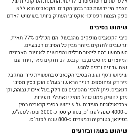
אלפי שנים השתמשו בו לריפוי. התכונות הנרקוטיות של
הצמח היו ידועות כבר בזמן הקדום. הקנאביס הוא ללא
ספק הצמח הפסיכו- אקטיבי העתיק ביותר בשימוש האדם.
שימוש בסיבים
סיבי הקנאביס מופקים מהגבעול. הם מכילים 77% תאית,
ונחשבים לחזקים ביותר מבין כל הסיבים הטבעיים.
השתמשו בהם לייצור חבלים ומפרשים לאוניות. האריגים
המיוצרים מהסיבים, בד קנבס, הם חזקים מאד, ויחד עם
זאת עדינים ורכים למגע.
שימוש נוסף נעשה בסיבי הקנאביס בתעשיית נייר. מתקבל
נייר דק ומחוספס. הנייר הראשון בעולם הוכן בסין מסיבי
קנאביס. ניתן להכין מהסיבים גם דלק בעל איכות גבוהה, וכן
ניתן להפיק ממנו כוהל מתילי ואתילי. חפירות
ארכיאולוגיות מעידות על שימוש בסיבי קנאביס בסין
כ-4000 שנה לפנה"ס, בטורקיסטן כ-3000 שנה לפנה"ס,
בטייואן, בטורקיה ובמצרים כ-800 שנה לפנה"ס.
שימוש בשמן ובזרעים