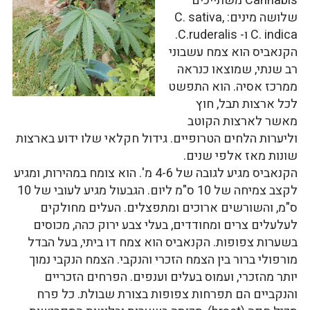
Cannabis משתייכים
שלושה מינים: C. sativa,
C. indica ו- C.ruderalis.
הקנאביס הוא צמח עשבוני
רב שנתי, שמוצאו כנראה
ממרכז אסיה. הוא התפשט
לכל ארצות תבל, חוץ
מאשר לארצות הקוטב
וליערות הלחים הטרופיים. גידול חקלאי שלו ידוע בארצות
שונות מאז אלפי שנים.
הקנאביס מגיע לגובה של 4-6 מ'. הוא צומח במהירות, ומגיע
לקצב צמיחה של 10 ס"מ ליום. הגבעול מגיע לעובי של 10
ס"מ, והשורשים ארוכים ומתפצלים. העלים מחולקים
לעלעלים צרים ומחודדים, בעלי צבע ירוק כהה, מכוסים
בשערות צפופות. הקנאביס הוא צמח דו ביתי, בעל הבדל
מורפולי ברור בין הצמח הזכרי והנקבי. הצמח הנקבי נמוך
יותר מהזכרי, ועמוס בעלים וענפים. הפרחים הזכריים
והנקביים הם תפרחות צפופות בצורת שבולת. כל פרח