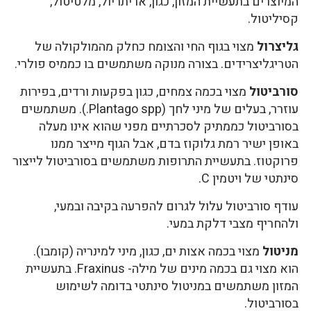
המיוצרים בתעשיית המזון, כגון, אריתריול, מלטיטול,
קסיליטול.
גליצרול
מצוי בגוף החי והצומח כחלק מהמולקולה של
הטריגליצרידים. בצורה מנוקה משתמשים בו כממיס פולרי.
סורביטול
מצוי בכמה צמחים, כגון בפקעות ורדים, בפירות
עוזרר, בעלים של מיני לחך (Plantago spp.). משתמשים
בסורביטול כממתיק לסכרתיים מפני שהוא אינו מעלה
באופן ישיר רמת גלוקוז בדם, אבל הגוף מייצר ממנו
פרוקטוז. בתעשיית התרופות משתמשים בסורביטול לייצור
סינתטי של ויטמין C.
עודף סורביטול עלול לגרום להפרעה בקיבה ובמעי,
ולהחריף מצבי דלקת במעי.
מניטול
מצוי בכמה אצות ים, כגון, מיני למינריה (קומבו).
הוא מצוי גם בכמה מינים של מילה- Fraxinus. בתעשיית
המזון משתמשים במניטול סינתטי בדומה לשימוש
בסורביטול.