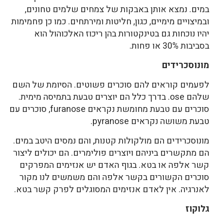
במים. נמצא אותן באבקות של צמחים שלמים טחונים,
ובמיצויים מימיים, כגון, חליטות ומירתחים. כמו כן פחמימות
יהיו נוכחות גם בטינקטורות בהן ריכוז האלכוהול הוא
בסביבות 30% או פחות.
מונוסכרידים
לפעמים קוראים להם סוכרים פשוטים. הסיומת של השם
שלהם ose. בדרך כלל הם יוצרים טבעת בתמיסה מימית.
סוכרים עם טבעת מחומשת נקראים furanose, סוכרים עם
טבעת משושה נקראים pyranose.
מונוסכרידים הם מולקולות קטנות, והם נמסים היטב במים.
הם מתקשרים ביניהם ויוצרים פולימרים. הם יכולים ליצור
קשר אלפה או בטא. בגוף האדם יש אנזימים המפרקים
סוכרים הקשורים בקשר אלפה והם משמשים לנו מקור
לאנרגיה. אין לאדם אנזימים המסוגלים לפרק קשר בטא.
גלוקוז