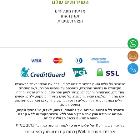
השירותים שלנו
מדיניות משלוחים
תקנון האתר
הצהרת נגישות
הבהרה: על עלים עושה כמיטב יכולתה להגיש לכם את המידע באתר במאמרים
מקצועיים או בתיאור המוצרים, בהתבסס על שימוש מסורתי, ו/או מחקרים
מודרניים, נטורופתיה והרבליזם. נבהיר למען הסר ספק, כי מידע זה אינו מהווה
ואינו מחליף המלצה רפואית מוסמכת. על נשים בהיריון ומיניקות, ילדים, אנשים
החולים במחלות כרוניות והנוטלים תרופות מרשם להיוועץ ברופא לפני השימוש
בתוספי תזונה.
אזהרה: כל הזכויות שמורות. אין להעתיק, לצטט, לצלם, או להפיץ טקסט,
תמונות או מידע תוכן אחר מתוך האתר ללא אזכור מקורו או ללא קבלת
רשות מפורשת בכתב מבעלי אתר זה.
כתום בניית
כל זכויות שמורות ©
על עלים – מרכז לצמחי מרפא
. נבנה ע"י
אתרים ומערכות Web
כתום קידום ושיווק באינטרנט
|