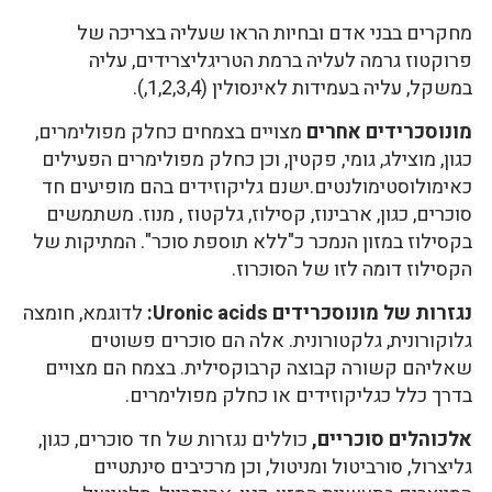
מחקרים בבני אדם ובחיות הראו שעליה בצריכה של
פרוקטוז גרמה לעליה ברמת הטריגליצרידים, עליה
במשקל, עליה בעמידות לאינסולין (1,2,3,4,).
מונוסכרידים אחרים
מצויים בצמחים כחלק מפולימרים,
כגון, מוצילג, גומי, פקטין, וכן כחלק מפולימרים הפעילים
כאימולוסטימולנטים.ישנם גליקוזידים בהם מופיעים חד
סוכרים, כגון, ארבינוז, קסילוז, גלקטוז , מנוז. משתמשים
בקסילוז במזון הנמכר כ"ללא תוספת סוכר". המתיקות של
הקסילוז דומה לזו של הסוכרוז.
נגזרות של מונוסכרידים Uronic acids:
לדוגמא, חומצה
גלוקורונית, גלקטורונית. אלה הם סוכרים פשוטים
שאליהם קשורה קבוצה קרבוקסילית. בצמח הם מצויים
בדרך כלל כגליקוזידים או כחלק מפולימרים.
אלכוהלים סוכריים,
כוללים נגזרות של חד סוכרים, כגון,
גליצרול, סורביטול ומניטול, וכן מרכיבים סינתטיים