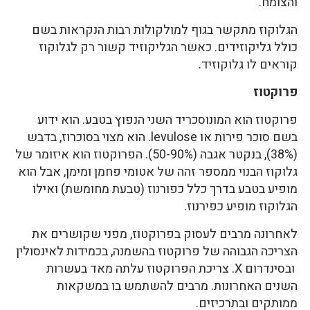
והצומח.
הגלוקוז מתקשר בגוף למולקולות רבות הנקראות בשם
כולל גליקוזידים. כאשר הגליקוזיד קשור רק לגלוקוז
קוראים לו גלוקוזיד.
פרוקטוז
פרוקטוז הוא המונוסכריד השני הנפוץ בטבע. הוא ידוע
בשם סוכר פירות או levulose. הוא מצוי בסוכרוז, בדבש
(38%), בנקטר אגבה (50-90%). הפרוקטוז הוא איזומר של
גלוקוז הבנוי ממספר זהה של אטומי פחמן ומימן, אבל הוא
מופיע בטבע בדרך כלל כפורנוז (טבעת מחומשת) ואילו
הגלוקוז מופיע כפירנוז.
לאחרונה מרבים לעסוק בפרוקטוז, מפני שקושרים את
הצריכה הגבוהה של פרוקטוז בהשמנה, בכמידות לאינסולין
ובסינדרום X. צריכת הפרוקטוז עלתה מאד בעשרות
השנים האחרונות. מרבים להשתמש בו במשקאות
ממותקים ובתרכיזים.