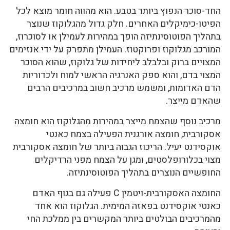
החד-סוכר הנפוץ ביותר בטבע. הוא מהווה חומר מוצא לכל
הפיטו-כימיקלים האחרים. חלק גדול מהגלוקוז שנוצר
בתהליך הפוטוסינתיזה הופך במהירות לעמילן או לסוכרוז,
המורכב מגלוקוז ופרוקטוז. העמילן מתפרק על ידי אנזימים
המצויים ברוק ובלבלב ליחידות של גלוקוז, שהוא הסוכר
המצוי בדם, והוא ספק האנרגיה הראשי למוח ולכדוריות
הדם האדומות, ומשמש מרכיב חשוב במרכיבים הרבים
שהאדם מייצר.
מרכיב נוסף שהצמח מייצר במהירות מהגלוקוז הוא חומצה
אסקורבית, חומצה אורגנית הפעילה בצמח כאנטי
אוקסידנט יעיל. הריכוז הגבוה ביותר של חומצה אסקורבית
מצוי בכלורופלסטים, ומגן על הצמח מפני הרדיקלים
החופשיים הנוצרים בתהליך הפוטוסינתיזה.
החומצה האסקורבית-ויטמין C פעילה גם בגוף האדם
כאנטי אוקסידנט בפאזה המימית. הגלוקוז הוא אחד
מהמרכיבים הבולטים ביותר המקשרים בין ממלכת החי