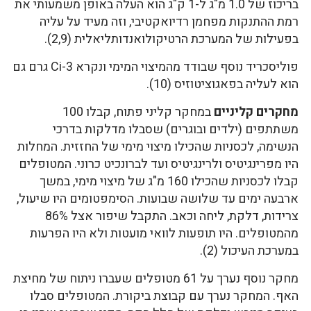
בריכוז של 1.0 מ"ג ל-1 ק"ג הוא העלה באופן משמעותי את
רמת ההתנקות מפחמן רדיואקטיבי, וזה מעיד על עליה
בפעילות של המערכת הרטיקולואנדותליאלית (2,9).
פוליסכריד נוסף שבודד מהמיצוי המימי ונקרא Ci-3 גרם גם
הוא לעליה בפאגוציטוזיס (10).
מחקרים קליניים
במחקר קליני פתוח, קבלו 100
משתתפים (ילדים ובוגרים) שסבלו מדלקות בדרכי
הנשימה, לכסניות שהכילו מיצוי מימי של החזזית. המחלות
היו מפרינגיטיס ולרינגיטיס ועד לברונכיט כרוני. המטופלים
קבלו לכסניות שהכילו 160 מ"ג של מיצוי מימי, במשך
ארבעה ימים עד שלושה שבועות. הסימפטומים היו שיעול,
צרידות, דלקת, ליחה וכאב. התקבל שיפור אצל 86%
מהמטופלים. היו תופעות לוואי מועטות ולא היו הפרעות
במערכת העיכול (2).
מחקר נוסף נערך על 61 מטופלים שעברו ניתוח של מחיצת
האף. המחקר נערך עם קבוצת ביקורת. המטופלים סבלו