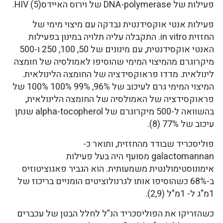
פעילות של DNA-polymerase של וירוס האיידסHIV (5).
פעילות אנטי אוקסידנטית נבדקה עם מיצוי מימי של
החזזית in vitro. התקבלה עליה תלויה במינון בפעילות
האנטי אוקסידנטית, עם מינונים של 50, 100, 250 ו-500
מיקרוגרם מהמיצוי המימי שהוסיפו לאמולסיה של חומצה
לינולאית. מדדו פראוקסידציה של החומצה הלינולאית.
המיצוי המימי גרם לעיכוב של 96%, 99% 100% 100% של
פראוקסידציה של האמולסיה של החומצה הלינולאית,
בהשוואה ל-500 מיקרוגרם של alpha-tocopherol שנתן
עיכוב של 77% (8).
פוליסכריד שבודד מהחזזית, ותואר כ-
galactomannan מסועף היה בעל פעילות
אימונוסטימולנטית משמעותית. הוא הגביר פאגוציטוזיס
ב-68% כשהוסיפו אותו לגרנולוציטים הומניים בריכוז של
1מ"ג ל- 1מ"ל (2,9).
כשהזריקו את הפוליסכריד הנ"ל לחלל הבטן של עכברים