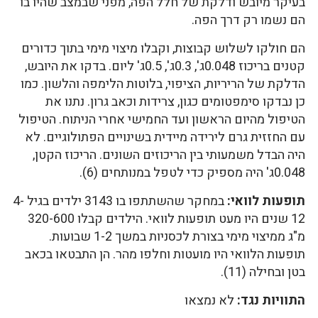
בעיקר מיובש ודלקת של חלל הפה, מפני שבמצב שהיו בו
הם נשמו רק דרך הפה.
הם חולקו לשלוש קבוצות, וקבלו מיצוי מימי בתוך כדורים
קטנים בריכוז 0.048ג', 0.3ג', 0.5ג' ליום. בדקו את היובש,
הדלקת של הריריות, הציפוי, בלוטות הלימפה והלשון. כמו
כן נבדקו סימפטומים כגון, צרידות וכאב גרון. נתנו את
הטיפול מהיום הראשון ועד החמישי אחרי הניתוח. הטיפול
עם החזזית גרם לירידה מיידית בשינויים הפתולוגיים. לא
היה הבדל משמעותי בין הריכוזים השונים. הריכוז הקטן,
0.048ג' היה מספיק כדי לטפל במנותחים (6).
תופעות לוואי:
במחקר שהשתתפו בו 3143 ילדים בגיל 4-
12 שנים היו מעט תופעות לוואי. הילדים קבלו 320-600
מ"ג ממיצוי מימי בצורת לכסניות במשך 1-2 שבועות.
תופעות הלוואי היו מועטות וחלפו מהר. הן התבטאו בכאב
בטן ובחילה (11).
התוויות נגד:
לא נמצאו