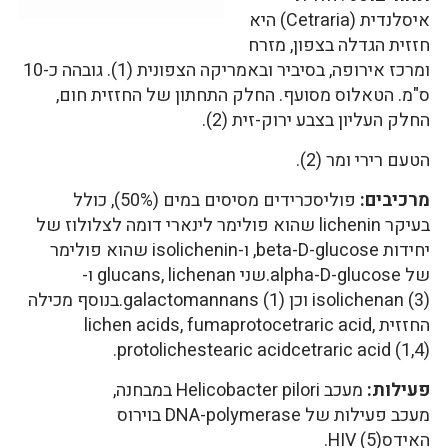
איסלנדית (Cetraria) היא
חזזית הגדלה בצפון, מזרח
ומרכז אירופה, בסיביר ובאמריקה הצפונית (1). גובהה כ-10
ס"מ. הטאלוס מסועף. החלק התחתון של החזזית חום,
החלק העליון בצבע ירוק-זית (2).
הטעם רירי ומר (2).
מרכיבים:
פוליסכרידים מסיסים במים (50%), כולל
בעיקר lichenin שהוא פולימר לינארי דומה לצלולוז של
יחידות beta-D-glucose, ו-isolichenin שהוא פולימר
של alpha-D-glucose.שני glucans, lichenan ו-
isolichenan (3) וכן galactomannans (1).בנוסף מכילה
החזזית lichen acids, fumaprotocetraric acid,
protolichestearic acidcetraric acid (1,4).
פעילות:
מעכב Helicobacter pilori במבחנה,
מעכב פעילות של DNA-polymerase בוירוס
האידסHIV (5).