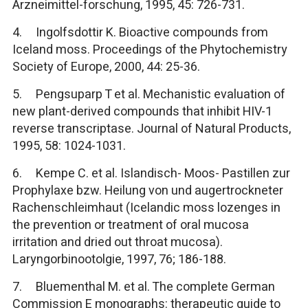
Arzneimittel-forschung, 1995, 45: 726-731.
4. Ingolfsdottir K. Bioactive compounds from
Iceland moss. Proceedings of the Phytochemistry
Society of Europe, 2000, 44: 25-36.
5. Pengsuparp T et al. Mechanistic evaluation of
new plant-derived compounds that inhibit HIV-1
reverse transcriptase. Journal of Natural Products,
1995, 58: 1024-1031.
6. Kempe C. et al. Islandisch- Moos- Pastillen zur
Prophylaxe bzw. Heilung von und augertrockneter
Rachenschleimhaut (Icelandic moss lozenges in
the prevention or treatment of oral mucosa
irritation and dried out throat mucosa).
Laryngorbinootolgie, 1997, 76; 186-188.
7. Bluementhal M. et al. The complete German
Commission E monographs: therapeutic guide to