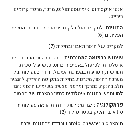
אנטי אוקסידנט, אימונוסטימולנט, מרכך, מרפד קרומים
ריריים.
התוויות:
למקרים של דלקות ויובש בפה ובדרכי הנשימה
העליונים (6)
למקרים של חוסר תאבון ובחילות (7).
שימוש ברפואה המסורתית:
נוהגים להשתמש בחזזית
איסלנדית- לטיפול באסתמה, ברונכיט, שיעול, סכרת,
תשישות, הפרעות במערכת העיכול, ירידה בפעילות של
מערכת החיסון, מיגרנות, בחילות בתקופת ההיריון, להגביר
חלב בהנקה, כמרכך ומרפא פצעים בשימוש חיצוני.נהגו
להשתמש בחזזית איסלנדית כמזון במצבים של מחסור.
פרמקולוגיה
מיצוי מימי של החזזית הראה פעילות in
vitro נגד הליקובקטר פילורי(2).
חומצה protolichesterinic שבודדו מהחזזית עכבה