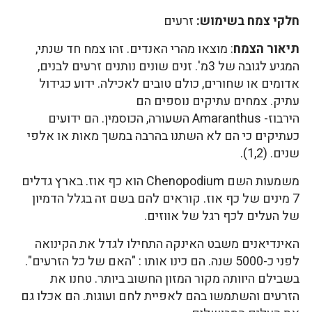
חלקי צמח בשימוש:
זרעים
תיאור הצמח
: מוצאו מהרי האנדים. זהו צמח חד שנתי,
המגיע לגובה של 3מ'. זנים שונים נותנים זרעים לבנים,
אדומים או שחורים, כולם טובים לאכילה. ידוע כגידול
עתיק. צמחים עתיקים נוספים הם
הירבוז- Amaranthus השעורה, הכוסמין. הם ידועים
כעתיקים כי הם לא השתנו בהרבה במשך מאות או אלפי
שנים. (1,2).
משמעות השם Chenopodium הוא כף אוז. בארץ גדלים
7 מינים של כף אוז. קוראים להם בשם זה בגלל הדמיון
של העלים לכף רגל של אווזים.
האינדיאנים משבט האינקה התחילו לגדל את הקינואה
לפני כ-5000 שנה. הם כינו אותו : "האם של כל הזרעים".
בשבילם היוותה מקור המזון החשוב ביותר. טחנו את
הזרעים והשתמשו בהם לאפיית לחם ועוגות. הם אכלו גם