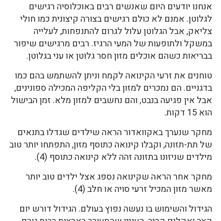
אנחנו יודעים היום שאנשים רבים באוכלוסיה רגישים
לגלוטן. אמנם לא כולם רגישים בצורה קיצונית כמו חולי
צליאק, אבל הגלוטן עלול לגרום להתנפחות, לעלייה
במשקל ולתופעות של המעי הרגיז. רבים מרגישים שיפור
בבריאות כשהם אוכלים מזון חסר גלוטן או עני בגלוטן.
טוחנים את זרעי הקינואה לקמח וניתן להשתמש בהם כמו
בדגניים. הם נמכרים למזון בלי הקליפה המכילה ספונינים,
אבל אין פגיעה בנבט, והם נחשבים למזון מלא. זמן הבישול
הוא 15 דקות.
מחקר שנערך באקוואדור הראה שילדים שגדלו בתנאים
של תת-תזונה, וקבלו קינואה כתוסף מזון, התפתחו יותר טוב
מילדים שניזונו בתזונה זהה ללא קינואה כתוסף (4).
מחקר אחר הראה שקינואה נספג אצל ילדים טוב יותר
מאשר מזון המכיל זרעי סויה או חלב (4).
הגידול והשימוש בו נעשה נפוץ בעולם. הגידול דורש יום