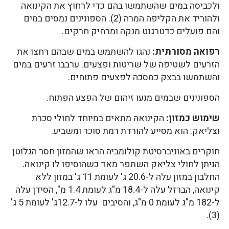
ולכביסה במים שהשתמשו בהם כדי לרחוץ את הקינואה
ולהוריד את הקליפה המרה (2). הספונינים נמסים במים
והם פועלים כדטרגנט מנקה ומרחיק חרקים.
רפואה מסורתית:
נהגו להשתמש במים שבהם רחצו את
הזרעים לשטיפה של שריטות ופצעים. ערבבו זרעים במים
והשתמשו בבצק כמסכה לפצעים פתוחים.
הספונינים שבמים מנעו זיהום של הפצע הפתוח.
שימוש כמזון:
הקינואה מתאים במיוחד לחולי סכרת
וצליאק. הוא מסייע להורדת רמת סוכר ומשביע.
חוקרים באוניברסיטת קולומביה הראו שהמזון חסר הגלוטן
הניתן לחולי צליאק השתפר מאד כשהוסיפו לו קינואה.
החלבון במזון עלה ל-20.6 ג' לעומת 11 ג' במזון ללא
קינואה, הברזל עלה ל-18.4 מ"ג לעומת 1.4 מ", הסידן עלה
ל-182 מ"ג לעומת 0 מ"ג, והסיבים עלו ל-12.7ג' לעומת 5 ג'
(3).