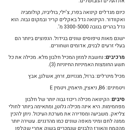
את העלים המבושלים.
כיום מגדלים קינואה בפרו, צ'ילי, בוליביה, קולומביה
ואקוודור. הקינואה גדל באקלים קריר ובמקום גבוה. הוא
גדל בהרים בגובה 3300-5000 מ'.
ישנם מאות טיפוסים שונים בגידול. הנפוצים ביותר הם
בעלי זרעים לבנים, אדומים ושחורים.
מרכיבים:
נחשבת למזון המכיל חלבון מלא. מכילה את כל
תשע החומצות האמיניות החיוניות (3).
מכיל מינרלים: ברזל, מגנזיום, זרחן, אשלגן, אבץ
ויטמינים: B6, ניאצין, תיאמין, ויטמין E
סיבים
: הקינואה מכילה ריכוז גבוה יותר של חלבון
מפחמימות. היא אינה מכילה גלוטן, ומתאימה ביותר לחולי
צליאק. משביעה ומסדירה את מערכת העיכול. ניתן להכין
ממנה לחם ומיני מאפה שונים כמו מהדגנים. עשירה יותר
מהקמח והאורז הלבנים שנמכרים בשוק אחרי שקלפו