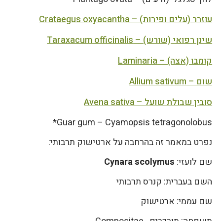
עוזרר (עלים ופירות) – Crataegus oxyacantha
שינן רפואי (שורש) – Taraxacum officinalis
קומבו (אצה) – Laminaria
שום – Allium sativum
סובין שבולת שועל – Avena sativa
Guar gum – Cyamopsis tetragonolobus*
נפרט במאמר זה בהרחבה על ארטישוק תרבותי:
שם לועזי:
Cynara scolymus
השם בעברית: קנרס תרבותי
שם עממי: ארטישוק