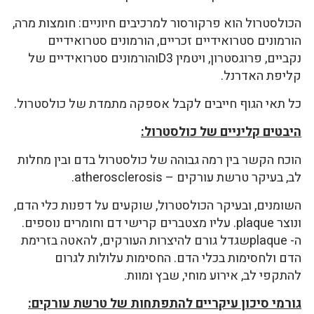
הכולסטרול הוא פרקורסור למרכיבים חיוניים: חומצות מרה,
הורמונים סטרואידיים זכריים, הורמונים סטרואידיים
נקביים, פרוגסטרון, ויטמין D3והורמונים סטרואידיים של
קליפת האדרנל.
כל תאי הגוף חייבים לקבל אספקה מתמדת של כולסטרול.
היבטים קליניים של כולסטרול:
הוכח הקשר בין רמה גבוהה של כולסטרול בדם ובין מחלות
לב, בעיקר טרשת עורקים – atherosclerosis.
השומנים, ובעיקר הכולסטרול, שוקעים על דפנות כלי הדם,
ונוצר plaque. עליו מצטברים קרישי דם וחומרים נוספים.
ה- plaqueשגדל גורם להיצרות העורקים, להאטה בזרימת
הדם ולחסימות בכלי הדם. החסימות עלולות לגרום
להתקפי לב, אירוע מוחי, שבץ ומוות.
גורמי סיכון עיקריים להתפתחות של טרשת עורקים: