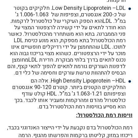
הרקמות.
Low Density Lipoprotein –LDL. חלקיקים בקוטר
של כ-200 אנגסטרם, וצפיפות של 1.006-1.063 ג'
במ"ל. LDLהוא הספק העיקרי של כולסטרול לרקמות.
הוא חודר לתאים על ידי קשירה לרצפטור המצוי על
פני הממברנה. בתא הוא משתחרר מהכולסטרול. כאשר
רמת הכולסטרול בתא מספקת, הוא מונע כניסת LDL
לתוכו. LDL שהתחמצן על ידי רדיקלים חופשיים אינו
מוכר על ידי הרצפטורים. כשהוא מצוי בריכוז גבוה הוא
נכנס לתאים בדרך בלתי מבוקרת. חדירת LDLמחומצן
לדפנות העורקים גורמת לתאים להפוך לתאי קצף, והם
הבסיס להתהוות טרשת עורקים וחסימה של כלי דם.
High Density Lipoprotein –HDL. אלה הם
החלקיקים הקטנים ביותר. קוטרם 90-120 אנגסטרם
וצפיפותם 1.063-1.21 ג' במ"ל. HDL קולט עודף
כולסטרול מהדם ומהרקמות ומעביר אותו לכבד. בכך
הוא מסייע בוויסות רמת הכולסטרול בדם.
וויסות רמת הכולסטרול:
רמת הכולסטרול בדם נקבעת על ידי הייצור האנדוגני בכבד,
ריכוזו במזון, קליטתו ברקמות והפרשתו מהגוף. הרמה