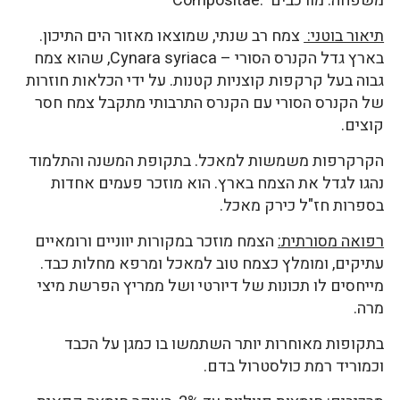
משפחה: מורכבים .Compositae
תיאור בוטני:
צמח רב שנתי, שמוצאו מאזור הים התיכון.
בארץ גדל הקנרס הסורי – Cynara syriaca, שהוא צמח
גבוה בעל קרקפות קוצניות קטנות. על ידי הכלאות חוזרות
של הקנרס הסורי עם הקנרס התרבותי מתקבל צמח חסר
קוצים.
הקרקרפות משמשות למאכל. בתקופת המשנה והתלמוד
נהגו לגדל את הצמח בארץ. הוא מוזכר פעמים אחדות
בספרות חז"ל כירק מאכל.
רפואה מסורתית:
הצמח מוזכר במקורות יווניים ורומאיים
עתיקים, ומומלץ כצמח טוב למאכל ומרפא מחלות כבד.
מייחסים לו תכונות של דיורטי ושל ממריץ הפרשת מיצי
מרה.
בתקופות מאוחרות יותר השתמשו בו כמגן על הכבד
וכמוריד רמת כולסטרול בדם.