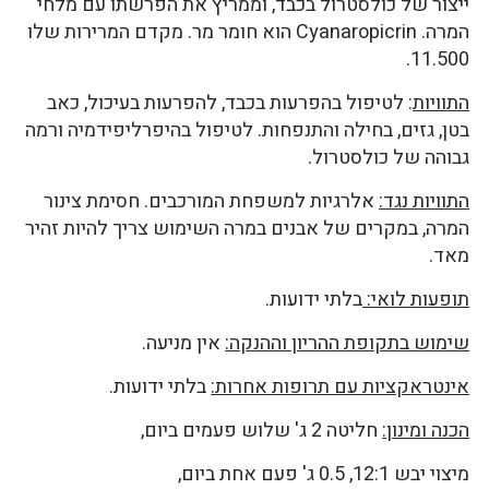
ייצור של כולסטרול בכבד, וממריץ את הפרשתו עם מלחי
המרה. Cyanaropicrin הוא חומר מר. מקדם המרירות שלו
11.500.
התוויות
: לטיפול בהפרעות בכבד, להפרעות בעיכול, כאב
בטן, גזים, בחילה והתנפחות. לטיפול בהיפרליפידמיה ורמה
גבוהה של כולסטרול.
התוויות נגד:
אלרגיות למשפחת המורכבים. חסימת צינור
המרה, במקרים של אבנים במרה השימוש צריך להיות זהיר
מאד.
תופעות לואי:
בלתי ידועות.
שימוש בתקופת ההריון וההנקה:
אין מניעה.
אינטראקציות עם תרופות אחרות:
בלתי ידועות.
הכנה ומינון:
חליטה 2 ג' שלוש פעמים ביום,
מיצוי יבש 12:1, 0.5 ג' פעם אחת ביום,