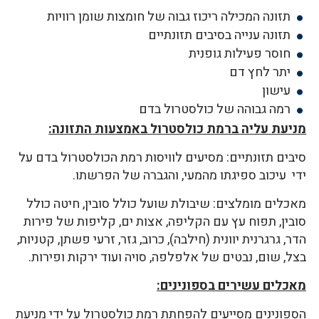
תזונה המכילה ריכוז גבוה של חומצות שומן רוויות
תזונה ענייה בסיבים תזונתיים
חוסר פעילות גופנית
יתר לחץ דם
עישון
רמה גבוהה של כולסטרול בדם
מניעת עליה ברמת כולסטרול באמצעות התזונה:
סיבים תזונתיים: מסיעים לוויסות רמת הכולסטרול בדם על
ידי עיכוב ספיגתו מהמעי, והגברה של הפרשתו.
מאכלים מומלצים: שיבולת שועל כולל סובין, חיטה כולל
סובין, תפוח עץ עם הקליפה, אצות ים, קליפות של פירות
הדר, גרגרנית יוונית (חילבה), כרוב, גזר, זרעי פשתן, קטניות,
בצל, שום, נבטים של אלפלפה, סויה ועוד ירקות ופירות.
מאכלים עשירים בספונינים:
הספונינים מסייעים להפחתת רמת כולסטרול על ידי מניעת