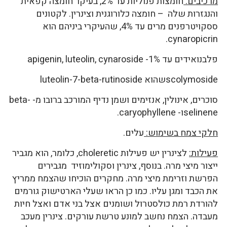
מרכיבים:
חומצות פנוליות עד 2%, בעיקר חומצה קפאית
והנגזרות שלה – חומצה כלורוגנית וצינרין. לקטונים
ססקויטרפנים מרים עד 4%, שהעיקרי ביניהם הוא
cynaropicrin.
פלבנואידים עד 1%- apigenin, luteolin, cynaroside
scolymosideשהוא luteolin-7-beta-rutinoside
סוכרים, אינולין, אנזימים ושמן נדיף המורכב ברובו מ- beta-
selineneו- caryophyllene.
חלקי צמח בשימוש:
עלים.
פעילות:
לצינרין יש פעילות choleretic, כלומר, הוא מגביר
ייצור מיצי מרה. בנוסף, צינרין וסקולימוזיד מגבירים
הפרשת וזרימת מיצי מרה. מחקרים הוכיחו שהצמח ממריץ
את הכבד ומגן עליו. כמו כן הראו שעלי הארטישוק גורמים
להורדת רמת כולסטרול ושומנים אצל בני אדם ואצל חיות
מעבדה. הצמח נחשב למונע טרשת עורקים. צינרין מעכב