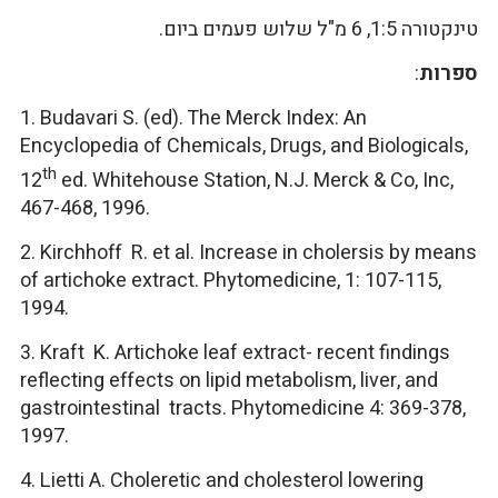
טינקטורה 1:5, 6 מ"ל שלוש פעמים ביום.
ספרות
:
1. Budavari S. (ed). The Merck Index: An
Encyclopedia of Chemicals, Drugs, and Biologicals,
th
12
ed. Whitehouse Station, N.J. Merck & Co, Inc,
467-468, 1996.
2. Kirchhoff R. et al. Increase in cholersis by means
of artichoke extract. Phytomedicine, 1: 107-115,
1994.
3. Kraft K. Artichoke leaf extract- recent findings
reflecting effects on lipid metabolism, liver, and
gastrointestinal tracts. Phytomedicine 4: 369-378,
1997.
4. Lietti A. Choleretic and cholesterol lowering