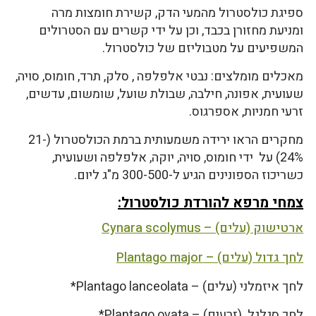
ספיגת כולסטרול מהמעי הדק, קשירת חומצות מרה
ומניעת מחזורן בכבד, וכן על ידי קשרים עם הסטרולים
המשפיעים על מטבוליזם של כולסטרול.
מאכלים מומלצים: נבטי אלפלפה , סלק, תרד, חומוס, סויה,
שעועית, אפונה, חילבה, שבולת שועל, שומשום, עדשים,
זרעי חמניות, אספרגוס.
מחקרים הראו ירידה משמעותית ברמת הכולסטרול (21-
24%) על ידי חומוס, סויה, יוקה, אלפלפה ושעועית,
כשריכוז הספונינים הגיע ל-300-500 מ"ג ליום.
צמחי מרפא להורדת כולסטרול:
ארטישוק (עלים) – Cynara scolymus
לחך גדול (עלים) – Plantago major
לחך איזמלני (עלים) – Plantago lanceolata*
לחך סגלגל (זרעים) – Plantago ovata*