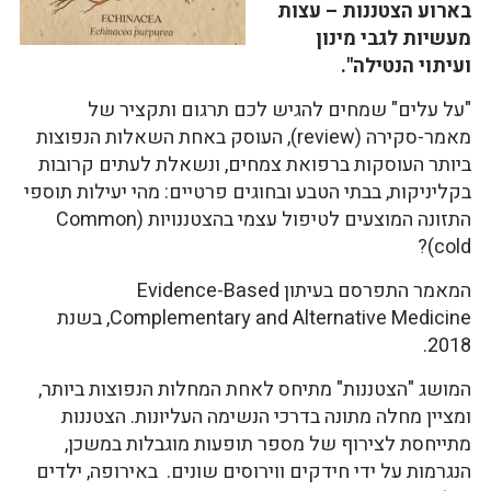
בארוע הצטננות – עצות
מעשיות לגבי מינון
ועיתוי הנטילה".
"על עלים" שמחים להגיש לכם תרגום ותקציר של
מאמר-סקירה (review), העוסק באחת השאלות הנפוצות
ביותר העוסקות ברפואת צמחים, ונשאלת לעתים קרובות
בקליניקות, בבתי הטבע ובחוגים פרטיים: מהי יעילות תוספי
התזונה המוצעים לטיפול עצמי בהצטננויות (Common
cold)?
המאמר התפרסם בעיתון Evidence-Based
Complementary and Alternative Medicine, בשנת
2018.
המושג "הצטננות" מתיחס לאחת המחלות הנפוצות ביותר,
ומציין מחלה מתונה בדרכי הנשימה העליונות. הצטננות
מתייחסת לצירוף של מספר תופעות מוגבלות במשכן,
הנגרמות על ידי חידקים ווירוסים שונים. באירופה, ילדים