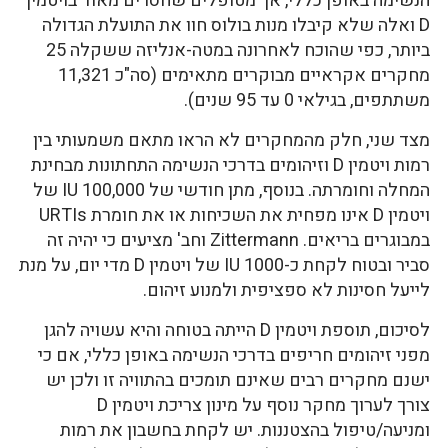
הנשימה באופן כללי, אך מטופלים שחסרים מאוד בויטמין
D ואלה שלא קיבלו מנות בולוס חוו את התועלת הגדולה
ביותר, כפי שהוכח לאחרונה במטה-אנליזה ששקלה 25
מחקרים אקראיים מבוקרים מתאימים (סה"כ 11,321
משתתפים, בגילאי 0 עד 95 שנים).
מצד שני, חלק מהמחקרים לא הראו מתאם משמעותי בין
רמות ויטמין D וזיהומים בדרכי הנשימה התחתונות מבחינת
המחלה וחומרתה. בנוסף, מתן חודשי של 100,000 IU של
ויטמין D אינו מפחית את השכיחות או את חומרת URTIs
במבוגרים בריאים. Zittermann וחב' מציעים כי יהיה זה
סביר ובטוח לקחת כ-1000 IU של ויטמין D מדי יום, על מנת
לייעל חסינות לא ספציפית ולמנוע זיהום.
לסיכום, תוספת ויטמין D הייתה בטוחה והיא עשויה להגן
מפני זיהומים חריפים בדרכי הנשימה באופן כללי, אם כי
ישנם מחקרים רבים שאינם תומכים בהתוויה זו ולכן יש
צורך לערוך מחקר נוסף על מינון צריכת ויטמין D
ומניעה/טיפול בהצטננות. יש לקחת בחשבון את רמות