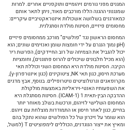
המגנים מפני גורמים זיהומיים ותוקפניים אחרים. למרות
שמנגנוני ההגנה הללו מורכבים מאוד, ניתן לתאר אותם
כמאורגנים בשלושה אשכולות אינטראקטיביים עיקריים:
מחסומים פיזיים, חסינות מולדת וסתגלנית.
המחסום הראשון נגד "פולשים" מורכב ממחסומים פיזיים
(pH נמוך הנגרם על ידי חומצות שומן ואנזימים שונים; הוא
יכול להגביל את הצמיחה של רוב החיידקים), הפרשת ריר
(הוא מכיל חלבונים שיכולים להרוס פתוגנים), וחומציות
הקיבה. חסינות מולדת היא המחסום השני וכוללת תאי
מערכת חיסון, כגון תאי NK, ציטוקינים (כגון אינטרפרון-γ),
מקרופאגים וגרנולוציטים נויטרופילים. בנוסף, אבץ מדגים
את השפעותיו האנטי-ויראליות באמצעות מולקולת
ההדבקה הבין-תאית 1 (ICAM-1). חסינות מסתגלת היא
המחסום השלישי לזיהום, ונרכשת בשלב מאוחר יותר
בחיים, כגון לאחר חיסון או התמודדות מוצלחת עם זיהום.
הוא שומר על זיכרון של כל הפולשים שהוא נתקל בהם
ומאיץ את ייצור הנוגדנים, הכוללים לימפוציטים T (למשל,