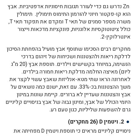
Zn נדרש גם כדי לעורר תגובות חיסוניות אדפטיביות. אבץ
הוא קו-פקטור חיוני להורמון התימוס תימולין. תימולין
משרה מספר סמנים של תאי T ומקדם את תפקוד תאי T,
כולל ציטוטוקסיות אלוגניות, פונקציות מדכאות וייצור
אינטרלוקין-2.
מחקרים רבים הסכימו שתוסף אבץ מועיל בהפחתת הסיכון
לדלקת ריאות ולהצטננות ושכיחות של זיהום בדרכי
הנשימה, במיוחד בקשישים וילדים. תוספת אבץ (20 מ"ג
ליום) מאיצה החלמה מדלקת ריאות חמורה בילדים.
לאחרונה הראו שתי מטא-אנליזות שאבץ עשוי לקצר את
משך ההצטננות בכ-33%. עם זאת, ישנם כמה נושאים על
אבץ והצטננות שעדיין לא ברורים. קיימת שונות במינון
היומי הכולל של אבץ, ומינון גבוה של אבץ בניסויים קליניים
גרם להשפעות שליליות, כגון טעם רע.
2. ויטמין D (26 מחקרים)
ניסויים קליניים מראים כי תוספת ויטמין D מפחיתה את