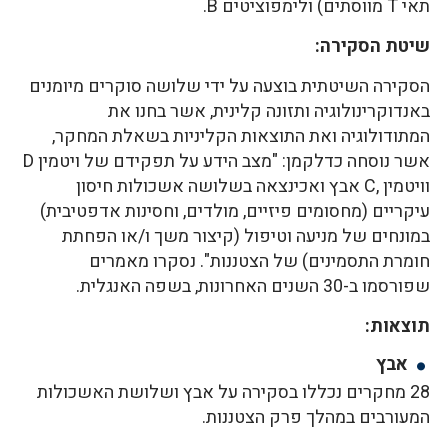
תאי T מווסתים) ולימפוציטים B.
שיטת הסקירה:
הסקירה השיטתית בוצעה על ידי שלושה סוקרים מיומנים
באנדוקרינולוגיה ותזונה קלינית, אשר בחנו את
המתודולוגיה ואת התוצאות הקליניות בשאלת המחקר,
אשר נוסחה כדלקמן: "מצב הידע על תפקידם של ויטמין D
וויטמין ,C אבץ ואכינצאה בשלושה אשכולות חיסון
עיקריים (מחסומים פיזיים, מולדים, וחסינות אדפטיבית)
במונחים של מניעה וטיפול (קיצור משך ו/או הפחתת
חומרת התסמינים) של הצטננות". נסקרו מאמרים
שפורסמו ב-30 השנים האחרונות, בשפה האנגלית.
תוצאות:
אבץ
28 מחקרים נכללו בסקירה על אבץ ושלושת האשכולות
המעורבים במהלך פרק הצטננות.