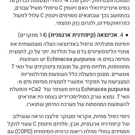
הנמוכה והבטיחות, ייתכן שכדאי לחולי הצטננות לבדוק על
בסיס אינדיבידואלי האם ויטמין C טיפולי מועיל עבורם,
בהתחשב בכך שבתנאים מסוימים ויטמין C עלול לפעול
כפרואוקסידנט, ולגרום נֵזֶק חמצוני.
4.
אכינצאה (קיפודנית ארגמנית)
(14 מחקרים)
חסינות סתגלנית: טיפול באכינצאה העלה משמעותית את
אחוזי הלימפוציטים בדם של חולדות. יתר על כן, לתמצית
מסיסה במים מ- Echinacea purpurea יש השפעות
מתווספות, תלויות-מינון, על תגובות ציטוקינים של תאי T
אנושיים. מנגנון הפעולה כלל השפעות מודולטוריות
המצביעות על תפקיד אפשרי לתמצית מסיסת מים מ-
Echinacea purpurea בגיוס משופר של Ca2+ והפעלת
תאי T. נמצא שרק הפוליסכרידים בצמח היו אחראים
להשפעות המווסתות של מערכת החיסון שתוארו.
ניסוי כפול סמיות, אקראי ומבוקר פלצבו הראה ששילוב
של קיפודנית ארגמנית, אבץ, סלניום וויטמין C עשוי להקל
תסמינים בחולי מחלת ריאות כרונית-חסימתית (COPD) עם