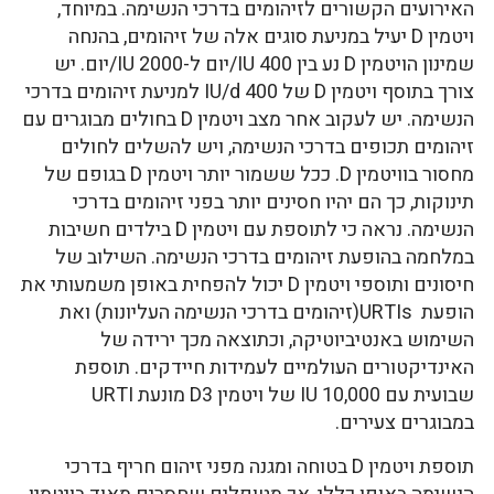
האירועים הקשורים לזיהומים בדרכי הנשימה. במיוחד,
ויטמין D יעיל במניעת סוגים אלה של זיהומים, בהנחה
שמינון הויטמין D נע בין 400 IU/יום ל-2000 IU/יום. יש
צורך בתוסף ויטמין D של 400 IU/d למניעת זיהומים בדרכי
הנשימה. יש לעקוב אחר מצב ויטמין D בחולים מבוגרים עם
זיהומים תכופים בדרכי הנשימה, ויש להשלים לחולים
מחסור בוויטמין D. ככל ששמור יותר ויטמין D בגופם של
תינוקות, כך הם יהיו חסינים יותר בפני זיהומים בדרכי
הנשימה. נראה כי לתוספת עם ויטמין D בילדים חשיבות
במלחמה בהופעת זיהומים בדרכי הנשימה. השילוב של
חיסונים ותוספי ויטמין D יכול להפחית באופן משמעותי את
הופעת URTIs(זיהומים בדרכי הנשימה העליונות) ואת
השימוש באנטיביוטיקה, וכתוצאה מכך ירידה של
האינדיקטורים העולמיים לעמידות חיידקים. תוספת
שבועית עם 10,000 IU של ויטמין D3 מונעת URTI
במבוגרים צעירים.
תוספת ויטמין D בטוחה ומגנה מפני זיהום חריף בדרכי