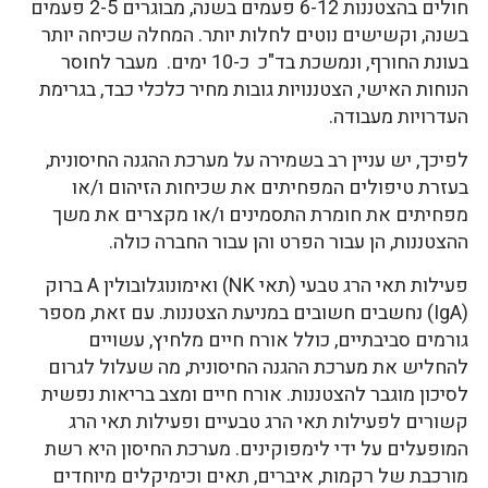
חולים בהצטננות 6-12 פעמים בשנה, מבוגרים 2-5 פעמים
בשנה, וקשישים נוטים לחלות יותר. המחלה שכיחה יותר
בעונת החורף, ונמשכת בד"כ כ-10 ימים. מעבר לחוסר
הנוחות האישי, הצטננויות גובות מחיר כלכלי כבד, בגרימת
העדרויות מעבודה.
לפיכך, יש עניין רב בשמירה על מערכת ההגנה החיסונית,
בעזרת טיפולים המפחיתים את שכיחות הזיהום ו/או
מפחיתים את חומרת התסמינים ו/או מקצרים את משך
ההצטננות, הן עבור הפרט והן עבור החברה כולה.
פעילות תאי הרג טבעי (תאי NK) ואימונוגלובולין A ברוק
(IgA) נחשבים חשובים במניעת הצטננות. עם זאת, מספר
גורמים סביבתיים, כולל אורח חיים מלחיץ, עשויים
להחליש את מערכת ההגנה החיסונית, מה שעלול לגרום
לסיכון מוגבר להצטננות. אורח חיים ומצב בריאות נפשית
קשורים לפעילות תאי הרג טבעיים ופעילות תאי הרג
המופעלים על ידי לימפוקינים. מערכת החיסון היא רשת
מורכבת של רקמות, איברים, תאים וכימיקלים מיוחדים