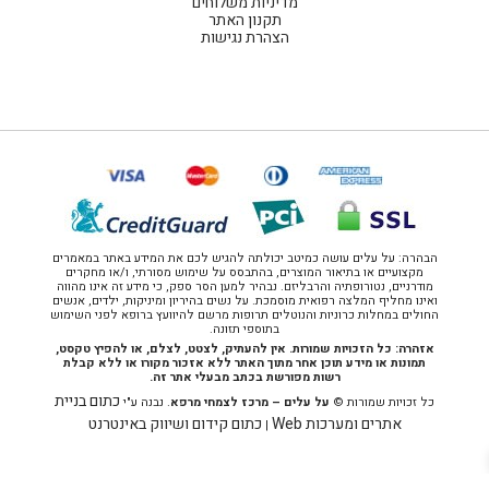
מדיניות משלוחים
תקנון האתר
הצהרת נגישות
הבהרה: על עלים עושה כמיטב יכולתה להגיש לכם את המידע באתר במאמרים
מקצועיים או בתיאור המוצרים, בהתבסס על שימוש מסורתי, ו/או מחקרים
מודרניים, נטורופתיה והרבליזם. נבהיר למען הסר ספק, כי מידע זה אינו מהווה
ואינו מחליף המלצה רפואית מוסמכת. על נשים בהיריון ומיניקות, ילדים, אנשים
החולים במחלות כרוניות והנוטלים תרופות מרשם להיוועץ ברופא לפני השימוש
בתוספי תזונה.
אזהרה: כל הזכויות שמורות. אין להעתיק, לצטט, לצלם, או להפיץ טקסט,
תמונות או מידע תוכן אחר מתוך האתר ללא אזכור מקורו או ללא קבלת
רשות מפורשת בכתב מבעלי אתר זה.
כתום בניית
כל זכויות שמורות ©
על עלים – מרכז לצמחי מרפא
. נבנה ע"י
אתרים ומערכות Web
כתום קידום ושיווק באינטרנט
|