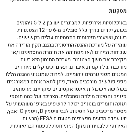
מסקנות
באוכלוסיות אירופיות, למבוגרים יש בין 2 ל-5 זיהומים
בשנה, ילדים בדרך כלל סובלים מ-6 עד 12 הצטננויות
בשנה, ושיעורי הזיהומים התסמינים עולים בקשישים.
שמירה על מערכת ההגנה החיסונית במצב תקין מורידה את
שכיחות הזיהום ו/או מפחיתה את חומרת התסמינים ו/או
מקצרת את משך הצטננות. מערכת החיסון היא רשת
מורכבת של רקמות, איברים, תאים וכימיקלים מיוחדים
המגנים מפני גורמים זיהומיים. למרות שמנגנוני ההגנה הללו
מפני פולשים מורכבים מאוד, ניתן לתאר אותם כמאורגנים
בשלושה אשכולות אינטראקטיביים עיקריים: מחסומים
פיזיים וחסינות מולדת וסתגלנית. הצריכה של כמה תוספי
תזונה וחומרים בוטניים יכולה להשפיע באופן משמעותי על
מספר מרכיבים של חסינות. לגבי וויטמין D , ויטמין C ואבץ,
יש עמדה מדעית ספציפית מטעם ה EFSA (הרשות
האירופית לבטיחות מזון) המתייחסת לטענות הבריאותיות