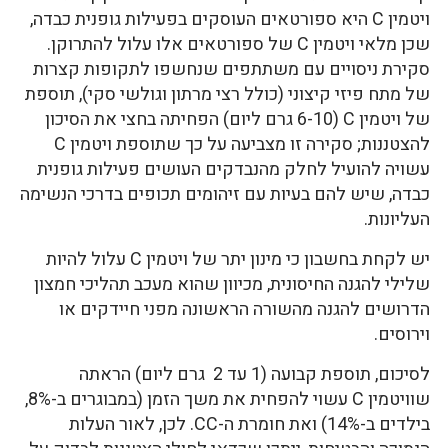
ויטמין C היא ספורטאים העוסקים בפעילות גופנית כבדה,
שכן מלאי ויטמין C של ספורטאים אלו עלול להתרוקן.
סקירת ניסויים עם משתתפים שנחשפו לתקופות קצרות
של מתח פיזי קיצוני (כולל רצי מרתון וגולשי סקי), תוספת
של ויטמין C (6-10 גרם ליום) הפחיתה בחצי את הסיכון
להצטננות; סקירה זו מצביעה על כך שתוספת ויטמין C
עשויה להועיל לחלק מהנבדקים העושים פעילות גופנית
כבדה, שיש להם בעיות עם זיהומים תכופים בדרכי הנשימה
העליונות.
יש לקחת בחשבון כי מינון יתר של ויטמין C עלול להיות
שלילי להגנה החיסונית, מכיוון שהוא מעכב תהליכי חמצון
הדרושים להגנה מהשורה הראשונה מפני חיידקים או
וירוסים.
לסיכום, תוספת קבועה (1 עד 2 גרם ליום) הראתה
שוויטמין C עשוי להפחית את משך הזמן (במבוגרים ב-8%,
בילדים ב-14%) ואת חומרת ה-CC. לכן, לאור העלות