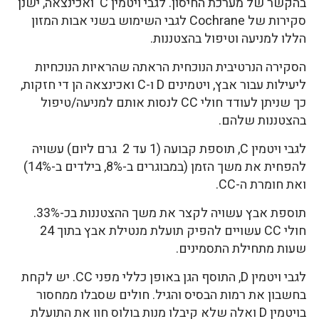
בהקשר של מערכת החיסון. לגבי ויטמין C ואכינצאה, ישנן
סקירות של Cochrane לגבי השימוש בשני אבות המזון
הללו למניעה וטיפול בהצטננות.
הסקירה הנרטיבית הנוכחית הראתה שהראיות הנוכחיות
ליעילות עבור אבץ, ויטמינים D ו-C ואכינצאה הן די חזקות,
כך שניתן לעודד חולי CC לנסות אותם למניעה/טיפול
בהצטננות שלהם.
לגבי ויטמין C, תוספת קבועה (1 עד 2 גרם ליום) עשויה
להפחית את משך הזמן (במבוגרים ב-8%, בילדים ב-14%)
ואת חומרת ה-CC.
תוספת אבץ עשויה לקצר את משך ההצטננות בכ-33%.
חולי CC עשויים להפיק תועלת מנטילת אבץ בתוך 24
שעות מתחילת התסמינים.
לגבי ויטמין D, התוסף הגן באופן כללי מפני CC. יש לקחת
בחשבון את רמות הבסיס והגיל. חולים שסבלו ממחסור
בויטמין D ואלה שלא קיבלו מנות בולוס חוו את התועלת