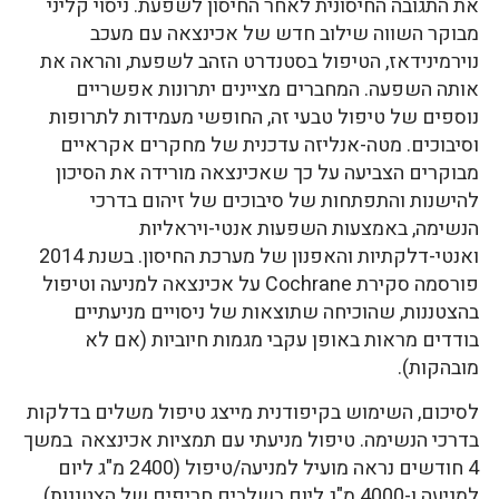
את התגובה החיסונית לאחר החיסון לשפעת. ניסוי קליני
מבוקר השווה שילוב חדש של אכינצאה עם מעכב
נוירמינידאז, הטיפול בסטנדרט הזהב לשפעת, והראה את
אותה השפעה. המחברים מציינים יתרונות אפשריים
נוספים של טיפול טבעי זה, החופשי מעמידות לתרופות
וסיבוכים. מטה-אנליזה עדכנית של מחקרים אקראיים
מבוקרים הצביעה על כך שאכינצאה מורידה את הסיכון
להישנות והתפתחות של סיבוכים של זיהום בדרכי
הנשימה, באמצעות השפעות אנטי-ויראליות
ואנטי-דלקתיות והאפנון של מערכת החיסון. בשנת 2014
פורסמה סקירת Cochrane על אכינצאה למניעה וטיפול
בהצטננות, שהוכיחה שתוצאות של ניסויים מניעתיים
בודדים מראות באופן עקבי מגמות חיוביות (אם לא
מובהקות).
לסיכום, השימוש בקיפודנית מייצג טיפול משלים בדלקות
בדרכי הנשימה. טיפול מניעתי עם תמציות אכינצאה במשך
4 חודשים נראה מועיל למניעה/טיפול (2400 מ"ג ליום
למניעה ו-4000 מ"ג ליום בשלבים חריפים של הצטננות).