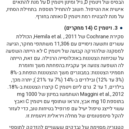
הבסיס של ויטמין D, גיל ומינון ויטמין D על מנת להתאים
אישית את הטיפול. חשוב להתחיל תוספת בתחילת הסתיו,
על מנת להבטיח רמת ויטמין D נאותה בחורף.
3. ויטמין C (14 מחקרים)
סקירת Cochrane של Hemila et al. , 2011, הכוללת
עשרים ותשעה ניסויים עם 11,306 משתתפי מחקר, הגיעה
למסקנה שלהזרקה קבועה של ויטמין C לא הייתה השפעה
על שכיחות הצטננות באוכלוסייה הרגילה. עם זאת, הייתה
לה השפעה צנועה אך עקבית בהפחתת משך וחומרת
תסמיני הצטננות: במבוגרים משך ההצטננות הופחת ב-8%
(3% עד 12%) ובילדים ב-14% (7% עד 21% ); יתרה מכך,
בילדים, 1 עד 2 גרם ליום ויטמין C קיצרו הצטננות ב-18%.
Maggini et al., 2012 השתמשו במינון של 1000 mg
בתוספת 10 mg אבץ, והראו שתוסף עם ויטמין C ואבץ
עשוי לייצג טיפול יעיל עם פרופיל בטיחות טוב, כדי לעזור
להקל סימפטומים של מחלה ויראלית זיהומית זו.
קטגוריה מסוימת של נבדקים שעשויים להזדקק לתוספי