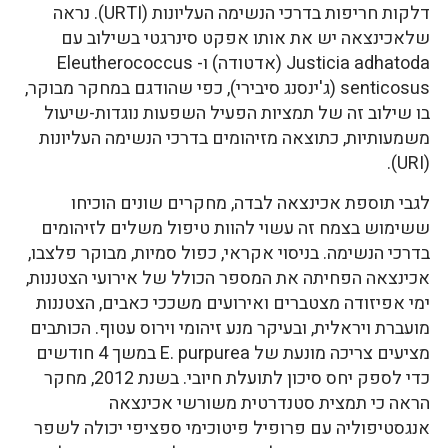
דלקות חריפות בדרכי הנשימה העליונות (URTI). נראה
שלאכינצאה יש את אותו אפקט סינרגטי בשילוב עם
Justicia adhatoda (אדטודה) ו- Eleutherococcus
senticosus (ג'ינסנג סיבירי), כפי שהודגם במחקר מבוקר,
בו שילוב זה של תמציות הפעיל השפעות נוגדות-שיעול
משמעותיות, כתוצאה מזיהומים בדרכי הנשימה העליונות
(URI).
לגבי תוספת אכינצאה לבדה, מחקרים שונים הוכיחו
ששימוש בצמח זה עשוי להוות טיפול משלים לזיהומים
בדרכי הנשימה. בניסוי אקראי, כפול סמיות, מבוקר פלצבו,
אכינצאה הפחיתה את המספר הכולל של אירועי הצטננות,
ימי אפיזודה מצטברים ואירועים משככי כאבים, הצטננות
מועברת ויראלית, ובעיקר מנע זיהומי וירוס עטוף. הכותבים
מציעים צריכה מונעת של E. purpurea במשך 4 חודשים
כדי לספק יחס סיכון לתועלת חיובי. בשנת 2012, מחקר
הראה כי תמצית סטנדרטית משורשי אכינצאה
אנגסטיפוליה עם פרופיל פיטוכימי ספציפי יכולה לשפר