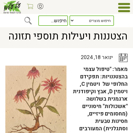
Home
>
כלל המאמרים
> הצטננות ויעילות תוספי תזונה
הצטננות ויעילות תוספי תזונה
ינואר 18, 2024
מאמר: "טיפול עצמי
בהצטננויות: תפקידם
החלופי של ויטמין
C
,
ויטמין
D
, אבץ וקיפודנית
ארגמנית בשלושה
"אשכולות" חיסוניים
(מחסומים פיזיים,
חסינות טבעית
וסתגלנית) המעורבים