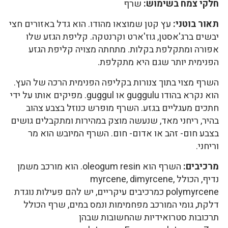
חלקי צמח בשימוש:
שרף
תאור בוטני:
עץ קטן שמוצאו מהודו. הוא גדל באזורים חצי
יבשים ברג'אסטן, גוז'ארט וקרנטקה. קליפת הגזע שלו
אפורה ומתקלפת בקלות. מתחתה מצויה קליפת הגזע
הפנימית יותר שגם היא מתקלפת.
השרף מצוי בתוך צנורות בקליפה הפנימית הרכה של העץ.
הוא נקרא בהודו guggulu או guggul. מפיקים אותו על ידי
חתכים מעגליים בגזע. השרף מופרש כנוזל בצבע צהוב
בהיר, ריחני מאד, שנעשה מוצק במהירות ומתקבלים גושים
בצבע חום- זהב או אדום- חום. השרף המיובש הוא מר
וריחני.
מרכיבים:
השרף הוא oleogum resin. הוא מורכב משמן
נדיף, הכולל myrcene, dimyrcene,
polymyrcene כמרכיבים עיקריים, יש להם פעילות נוגדת
דלקת, גומי המורכב מפחמימות ונמס במים, שרף הכולל
תרכובות סטרואידיות שהחשובות שבהן