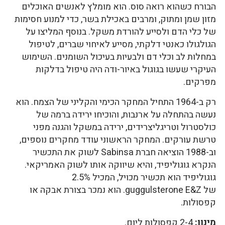
הבורח כשהוא רואה סוס. הוא מומלץ לאנשים האוכלים
מזון שמן ומתוק, ומרבים באכילת בשר, כדי למנוע חסימות
של כלי הדם ולסייע להורדת משקל. בנוסף המליצו על
הגולגולו כאנטי דלקתי, מסייע לאיחוי שברים, לטיפול
במחלות לב וכלי דם ולבעיות בעיכול השומנים. השימוש
העיקרי שעשו בגוגול באיור-ודה היה טיפול בדלקות
מפרקים.
רק ב-1964 התחיל המחקר הכימי והקליני של הצמח. הוא
נעשה בהתחלה על ארנבות, והוכיחו ירידה ברמה של
כולסטרול וטריגליצרידים, ירידה במשקל והגנה מפני
טרשת עורקים. המחקר הראשוני עודד מחקרים נוספים,
וב-1988 הוציאה חברת Sabinsa לשוק את התכשיר
הנקרא גוגוליפיד, והיא שיווקה אותו לשוק האמריקאי.
גוגוליפיד הוא תכשיר מכויל, המכיל 2.5%
של guggulsterone E&Z. הוא נמכר בצורת אבקה או
קפסולות.
מינון:
2-4 קפסולות ליום.