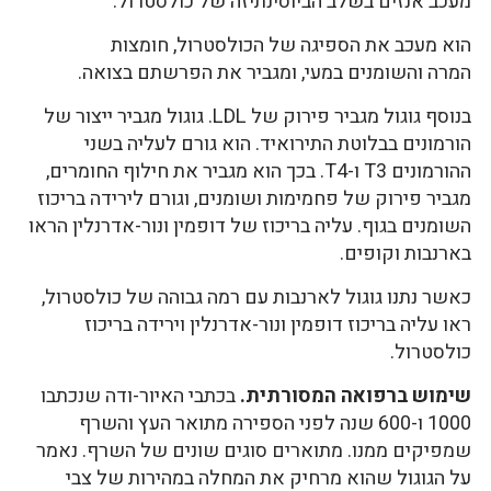
מעכב אנזים בשלב הביוסינתיזה של כולסטרול.
הוא מעכב את הספיגה של הכולסטרול, חומצות
המרה והשומנים במעי, ומגביר את הפרשתם בצואה.
בנוסף גוגול מגביר פירוק של LDL. גוגול מגביר ייצור של
הורמונים בבלוטת התירואיד. הוא גורם לעליה בשני
ההורמונים T3 ו-T4. בכך הוא מגביר את חילוף החומרים,
מגביר פירוק של פחמימות ושומנים, וגורם לירידה בריכוז
השומנים בגוף. עליה בריכוז של דופמין ונור-אדרנלין הראו
בארנבות וקופים.
כאשר נתנו גוגול לארנבות עם רמה גבוהה של כולסטרול,
ראו עליה בריכוז דופמין ונור-אדרנלין וירידה בריכוז
כולסטרול.
שימוש ברפואה המסורתית.
בכתבי האיור-ודה שנכתבו
1000 ו-600 שנה לפני הספירה מתואר העץ והשרף
שמפיקים ממנו. מתוארים סוגים שונים של השרף. נאמר
על הגוגול שהוא מרחיק את המחלה במהירות של צבי