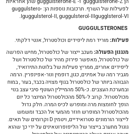
הן guggulsterone-Z ו- guggulsterone-E שהן אחראיות
לפעילות של השרף. תרכובות נוספות הן: guggulstero-
Iguggulsterol-II, guggulsterol-IIIgugglsterol-VI.
GUGGULSTERONES
פעילות:
מוריד רמת ליפידים וכולסטרול, אנטי דלקתי.
מנגנון הפעולה:
מעכב ייצור של כולסטרול, מחיש הפרשה
של כולסטרול, מאפשר פירוק מהיר של כולסטרול ושל
ליפידים אחרים, ממריץ פעילות של בלוטת התירואיד,
מגביר רמה של אמינים, כגון, דופמין ונור-אפינפרין. הרמה
הגבוהה ביותר של כולסטרול בגוף מצויה בכבד, בעור , במוח
ובמערכת העצבים. כ-50% מהמיילין העוטף סיבי עצב בנוי
מכולסטרול. קרוב ל-50% מהכולסטרול המיוצר כל יום
הופך לחומצות מרה ומופרש לכיס המרה. חלק גדול
מהכולסטרול המופרש חוזר מהמעי אל הכבד ומשמש
לייצור הורמונים סטרואידיים, ויטמין D וקרומים של תאים.
גוגול מתערב בייצור של הליפופרוטאינים על ידי כך שהוא