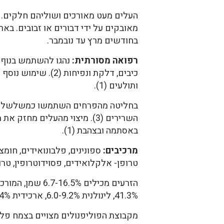
העלים מעט מאורכים ושוליהם חלקים. הפ
מאובקים על ידי דבורים או זבובים. ב
בחודשים מרץ עד נובמבר.
רפואה מסורתית:
נהגו להשתמש בנוף 
כיבים, דלקת ונפיחות (2)
ותולעים (1).
בחליטה מהפרחים השתמשו כמשלשל וכ
באסתמה ובצהבת (1).
מרכיבים:
טרופן- אלקלואידים, פסוידוטרופין, טרופיני
41.3%, לינולנית 6.0-9.2%, ארכידית 3.3-6.4%, בהנית 2.8-4.3% (1).
מקבוצת הפוליפנולים מצויים בצמח פלבונ