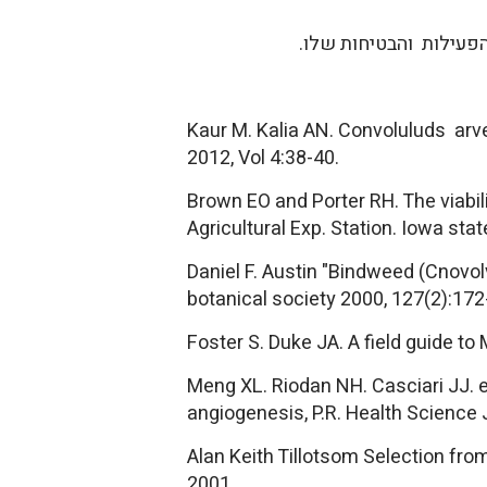
הפעילות והבטיחות שלו.
Kaur M. Kalia AN. Convoluluds arv
2012, Vol 4:38-40.
Brown EO and Porter RH. The viabil
Agricultural Exp. Station. Iowa sta
Daniel F. Austin "Bindweed (Cnovo
botanical society 2000, 127(2):172
Foster S. Duke JA. A field guide to
Meng XL. Riodan NH. Casciari JJ. e
angiogenesis, P.R. Health Science
Alan Keith Tillotsom Selection fro
2001.