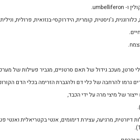
umbelli.
רוגנית, ג'ניסטית, קומרית, הידרוקסי-בנזואית, פרולית, ונילית וסל
יים.
צמח.
סרטן, מעכב גידול של תאם סרטניים, מגביר פעילות של מערכת הח
 גרמו להרחבה של כלי דם ולהגברת הזרימה בכלי הדם הקורונריים
יצור של מיצי מרה על ידי הכבד,
ות דיורטית, מרגיעה, עצירת דימומים, אנטי בקטריאלית ואנטי פט