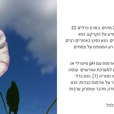
הסוג חבלבל כולל כ-250 מינים. בארץ גדלים 22
רע על הקרקע. הוא
ם. הוא נפוץ באזורים רבים
ב רע המטפס על צמחים
החבלבל גדל במקומות יבשים וחמים, באדמות עם pH נויטרלי או
ת למערכת שורשים ענפה
ומסועפת, אבל הוא מעדיף אדמה עשירה ופוריה (1). הוא גדל
ר על אדמות כבדות. הוא
ודה, מדבר שומרון, ערבות
וא להתגלגל