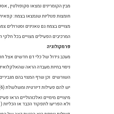
מבין הקומרינים נמצאו סקופולטין , אסקולין ו- feron
חומצות פנוליות שנמצאו בצמח: קפאית, כלו
מצויים בצמח גם טאנינים וסטרולים צמח
המרכיבים הפעילים מצויים בכל חלקי ה
פרמקולוגיה
מעכב גידול של כלי דם חדשים אצל חולי 
ניסוי בחיות מעבדה הראה שהאלקלואידים
השורשים וכן שרף המצוי בהם מגבירים י
יש להם פעילות דיורטית ומשלשלת (6).
מיצויים מימיים ואלכוהוליים הראו פעיל
ולא הפריעו לתפקוד הכבד או הכליות (1).