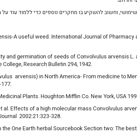
 והרחם.
ימושי, וחשוב להשקיע בו מחקרים נוספים כדי ללמוד עוד על 
ensis-A useful weed. International Journal of Pharmacy
ity and germination of seeds of Convolvulus arvensis L.
te College, Research Bulletin 294, 1942.
lvulus arvensis) in North America- From medicine to Men
-177.
 Medicinal Plants. Houghton Mifflin Co. New York, USA 199
t al. Effects of a high molecular mass Convolvulus arve
 Journal 2002:21:323-328.
m the One Earth herbal Sourcebook Section two: The best