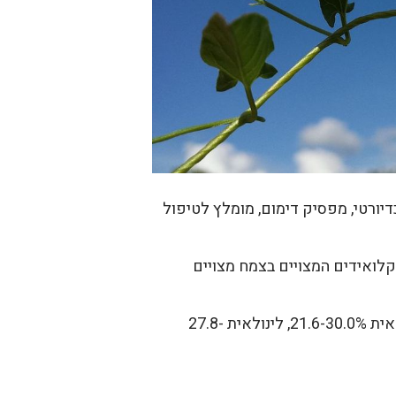
ווחות הן: שימוש בצמח כדיורטי, מפסיק דימום, מומלץ לטיפול
מצה קפאית, אלקלואידים, חומצה אמינית-levulinic acid. בין האלקלואידים המצויים בצמח מצויים
הזרעים מכילים 6.7-16.5% שמן, המורכב מחומצה פלמיטית 6.5-10%, חומצה סטארית 12.0-19.6%, אולאית 21.6-30.0%, לינולאית 27.8-