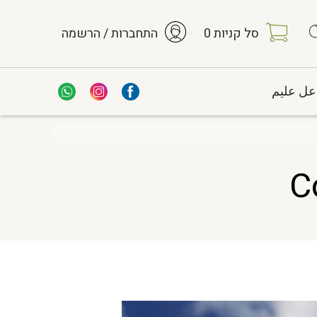
סל קניות
0
התחברות / הרשמה
عل عليم