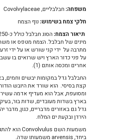
משפחה:
חבלבליים, Covolvylaceae
חלקי צמח בשימוש:
נוף הצמח
תיאור הצמח:
מינים של חבלבל. הצמח מטפס או משת
מתרבה על ידי קני שורש או על ידי זרעי
על פני כדור הארץ ויש שרואים בו עש
אחרים ומכסה אותם (1).
קצת בסיסי. הוא שורד את היובש הודו
בארץ בשדות מעובדים, שדות בור, בעיק
גדל גם באזורים מדבריים, כגון, מדבר יה
הירדן ובקעת ים המלח.
משמעות השם Convolvulus ה
ביחד, arvensis משמעותו שדה.