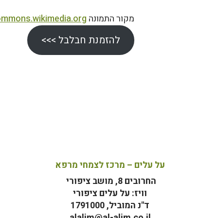
מקור התמונה
mmons.wikimedia.org
להזמנת חבלבל >>>
על עלים – מרכז לצמחי מרפא
החרובים 8, מושב ציפורי
וויז: על עלים ציפורי
ד"נ המוביל, 1791000
alalim@al-alim.co.il