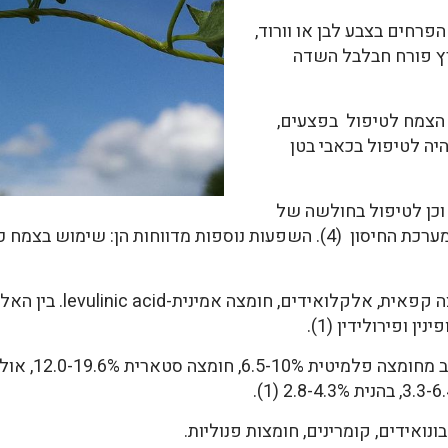
רחים בצבע לבן או וורוד,
ארץ פורח חבלבל השדה
הצמח לטיפול בפצעים,
. שימוש נוסף היה לטיפול בכאבי בטן
ן לטיפול בחולשה של
השרירים (3). מיצוי מהעלים מחזק את מערכת החיסון (4). השפעות נוספות מד
ספונינים, פלבונואידים, חו
ן ופירולידין (1).
ואידים, קומרינים, חומצות פנוליות.