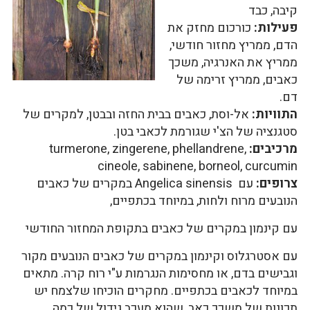
קיבה, כבד
פעילות:
כורכום מחזק את
הדם, ממריץ מחזור חודשי,
ממריץ את האנרגיה, משכך
כאבים, ממריץ זרימה של
דם.
התוויות:
אל-וסת, כאבים בבית החזה ובבטן, למקרים של
סטגנציה של הצ'י שגורמת לכאבי בטן.
מרכיבים:
turmerone, zingerene, phellandrene,
cineole, sabinene, borneol, curcumin
צרופים:
עם Angelica sinensis במקרים של כאבים
הנובעים מרוח ולחות, במיוחד בכתפיים,
עם קינמון במקרים של כאבים בתקופת המחזור החודשי
עם אסטרגלוס וקינמון במקרים של כאבים הנובעים מקור
וגבישים בדם, או מחסימות הנגרמות ע"י רוח קרה. מתאים
במיוחד לכאבים בכתפיים. מחקרים הוכיחו שלצמח יש
תכונות של משכך כאב, שהוא מעכב גידול של כמה