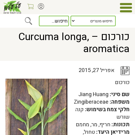
Home
>
כלל המאמרים
> כורכום – Curcuma longa, aromatica
כורכום – Curcuma longa,
aromatica
אפריל 27, 2015
כורכום
שם סיני:
Jiang Huang
משפחה:
Zingiberaceae
חלקי צמח בשימוש:
קנה
שורש
תכונות:
חריף, מר, מחמם
מרידיאן היעד:
טחול,