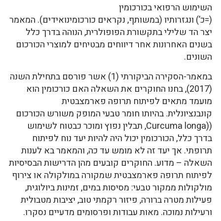
השימוש הרפואי בכורכומין
(=כ’) ונגזרותיו (במשותף, נקראים כורכומינואידים). המאמר
יצר הד שלילי בתקשורת הפופולרית, הנוהה בדרך כלל
בשנים האחרונות אחר דיווחים מבטיחים למוצרי הכורכום
השונים.
במאמר-הסקירה הביקורתי (1) אשר פורסם בתחילת השנה
(2017), בחנו החוקרים את השאלה האם כורכומין הוא
מועמד מתאים לפיתוח תרופה פארמצבטית
קונבנציונלית. בהיותו חומר טבעי המופק משורש הכורכום
((Curcuma longa, תבלין נפוץ ומוכר כבטוח לשימוש
בדרך כלל, הכורכומין יכול היה להיות יעד נוח לפיתוח
תרופתי. אך יעד זה לא מומש עד כה, והמאמר בא לענות
השאלה – מדוע. החוקרים קובעים מהן הדרישות הבסיסיות
לפיתוח תרופה פארמצבטית שמקורה במולקולה או צירוף
מולקולות ממקור טבעי: מסיסות במים, זמינות ביולוגית,
פעילות מטרה ברורה, פיזור רקמתי טוב, יציבות מטבולית
ורעילות נמוכה. מאות עבודות ופרסומים מדעיים נסקרו.