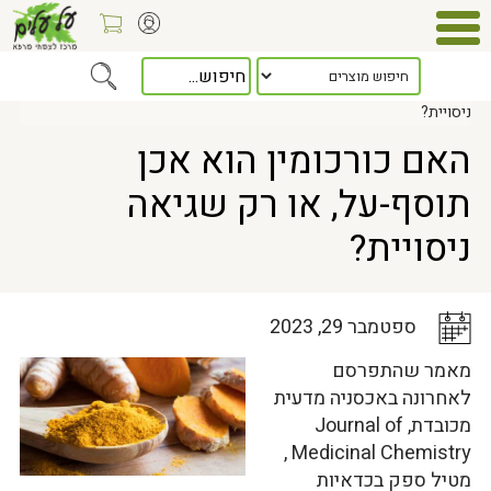
Home
>
כלל המאמרים
> האם כורכומין הוא אכן תוסף-על, או רק שגיאה
ניסויית?
האם כורכומין הוא אכן
תוסף-על, או רק שגיאה
ניסויית?
ספטמבר 29, 2023
מאמר שהתפרסם
לאחרונה באכסניה מדעית
מכובדת, Journal of
Medicinal Chemistry ,
מטיל ספק בכדאיות