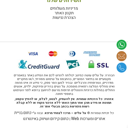
השירותים שלנו
מדיניות משלוחים
תקנון האתר
הצהרת נגישות
הבהרה: על עלים עושה כמיטב יכולתה להגיש לכם את המידע באתר במאמרים
מקצועיים או בתיאור המוצרים, בהתבסס על שימוש מסורתי, ו/או מחקרים
מודרניים, נטורופתיה והרבליזם. נבהיר למען הסר ספק, כי מידע זה אינו מהווה
ואינו מחליף המלצה רפואית מוסמכת. על נשים בהיריון ומיניקות, ילדים, אנשים
החולים במחלות כרוניות והנוטלים תרופות מרשם להיוועץ ברופא לפני השימוש
בתוספי תזונה.
אזהרה: כל הזכויות שמורות. אין להעתיק, לצטט, לצלם, או להפיץ טקסט,
תמונות או מידע תוכן אחר מתוך האתר ללא אזכור מקורו או ללא קבלת
רשות מפורשת בכתב מבעלי אתר זה.
כתום בניית
כל זכויות שמורות ©
על עלים – מרכז לצמחי מרפא
. נבנה ע"י
אתרים ומערכות Web
כתום קידום ושיווק באינטרנט
|