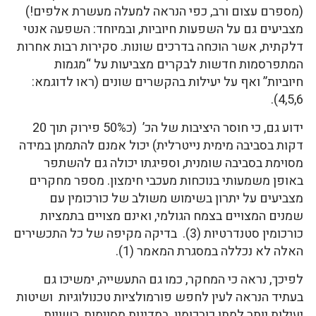
(מספרם עצום ורב, כפי הנראה למעלה מעשרת אלפים!)
מצביעים גם על השפעות חיוביות, ובמיוחד: השפעה אנטי
דלקתית, אשר הוכחה בדרכים שונות. סקירות רבות אחרות
המתפרסמות חדשות לבקרים מצביעות על “מגמות
חיוביות” ואף על יעילות בהקשרים שונים (ראו לדוגמא:
4,5,6).
ידוע גם, כי חוסר היציבות של הכ’ (כ50% פירוק תוך 20
דקות בסביבה מימית נייטרלית) יכול אמנם להתמתן במידה
מסוימת בסביבה שומנית, וספיגתו יכולה גם להשתפר
באופן משמעותי בנוכחות מעכבי חימצון. מספר מחקרים
מצביעים על יתרון בשימוש משולב של כורכומין עם
שמנים המצויים בצמח הגולמי, ואינם מצויים בתמציות
כורכומין סטנדרטיות (3). בדיקה מקיפה של כל התכשירים
האלה לא נכללה במסגרת המאמר (1).
לפיכך, נראה כי המחקר, כמו גם התעשייה, ימשיכו גם
בעתיד הנראה לעין לחפש פורמולציות טכנולוגיות ושיטות
יעילות יותר למתן כורכומין. במדינות מסוימות, רשויות