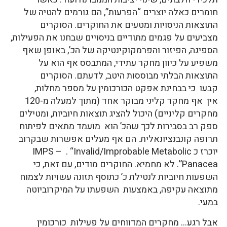
חומרים כאלה יוצרים “הפרעות”, הם גורמים להטיה של
התוצאות הניסויות ומטעים את החוקרים. הסוקרים
מצביעים על פגמים מתודיים בניסויים שבחנו את הפעילות,
הספיגה, הפיזור והפרמקוקינטיקה של הכ’, באופן שאף
משפיע על כיוון מחקר עתידי, המתבסס אף הוא על
התוצאות הבלתי מבוססות היטב, לדעתם. הסוקרים
קבעו כי בבחינת אפקט הכורכומין על מספר מחלות,
אין אף מחקר קליני מבוקר אחד (מתוך למעלה מ-120
מחקרים קליניים) היכול להציג תוצאות חיוביות, ומטילים
ספק רב בסבירות לכך שהכ’ הוא מועמד מתאים לפיתוח
תרופה קונבנציונאלית. הם אף מעלים אפשרות שבקרוב
יוכרז כ IMPS – . “Invalid/Improbable Metabolic
Panacea”. לא מחמיא. החוקרים מודים, עם זאת, כי
השפעות חיוביות לנטילת כ’ כתוסף תזונה עשויות לצמוח
מתוצאה עקיפה, באמצעות השפעתו על המיקרוביוטה
במעי.
אבל רגע… מחקרים המדווחים על פעילות כורכומין