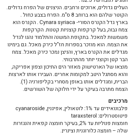
המגיע לגובה של 2.5מ'.
העלים גדולים, ארוכים ורחבים. הניצנים של הפרח גדולים.
הקוטר שלהם הוא ברוחב 8 ס"מ. הפרח בצבע כחול .
בארץ גדל הקנרס הסורי- Cynara syriaca . הקנרס הוא
צמח גבוה, בעל קרקפות קוצניות קטנות. הקרקפות
משמשות למאכל. בתקופת המשנה והתלמוד נהגו לגדל
את הצמח. הוא מוזכר בספרות חז"ל כירק מאכל. גם בימינו
מגדלים את הקנרס בארץ, והניצן נמכר כירק מאכל. צמח
הבר קטן וקוצני יותר מהתרבותי.
מוצאו של הארטישוק מאזור הים התיכון וצפון אפריקה,
והוא מסתגל היטב למקומות אחרים. העבירו אותו לארצות
הברית, ומגדלים אותו באופן מסחרי בקליפורניה (1).
הצמח מתרבה בעיקר על ידי חלוקה של השורשים.
מרכיבים
פלבונואידים עד 1%: לוטאולין, אפיגנין, cyanaroside
פיטוסטרולים: taraxsterol
חומצות פנוליות עד 2%, בעיקר חומצה קפאית והנגזרות
שלה – חומצה כלורוגנית וצינרין.