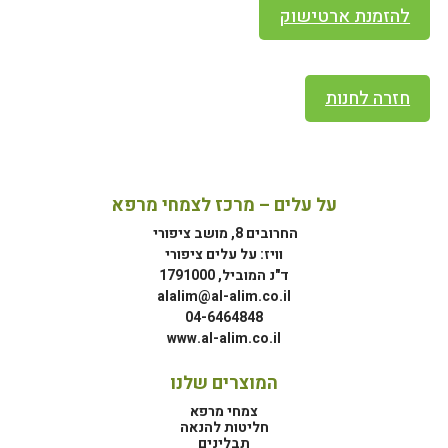
להזמנת ארטישוק
חזרה לחנות
על עלים – מרכז לצמחי מרפא
החרובים 8, מושב ציפורי
וויז: על עלים ציפורי
ד"נ המוביל, 1791000
alalim@al-alim.co.il
04-6464848
www.al-alim.co.il
המוצרים שלנו
צמחי מרפא
חליטות להנאה
תבלינים