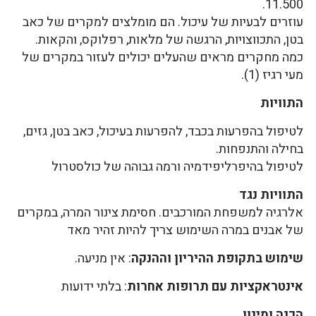
11.500.
עוזרים לבעיות של עיכול. הם מומלצים למקרים של כאב
בטן, התכווצויות, הרגשה של מלאות, רפלוקס, והקאות.
כמה מחקרים מראים שהעלים יכולים לעזור במקרים של
מעי רגיז (1).
התוויות
לטיפול בהפרעות בכבד, להפרעות בעיכול, כאב בטן, גזים,
בחילה והתנפחות.
לטיפול בהיפרליפידמיה ורמה גבוהה של כולסטרול
התוויות נגד
אלרגיה למשפחת המורכבים. חסימת צינור המרה, במקרים
של אבנים במרה השימוש צריך להיות זהיר מאד
שימוש בתקופת ההיריון וההנקה
: אין מניעה.
אינטראקציות עם תרופות אחרות
: בלתי ידועות
הכנה ומינון