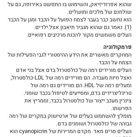
שהוא אפרודיזיאק, והשימוש בו התפשט באירופה, גם על
שולחנם של מלכים ומושלים.
הוא נחשב כבר בעבר לצמח הפועל על הכבד ומגן על הכבד
(1). נאמר גם שהוא מגביר תיאבון אצל ילדים.
העלים משמשים מקור להכנת מרכיבים רפואיים.
פרמקולוגיה
המחקרים מאשרים את הידע ההיסטורי לגבי הפעילות של
הצמח על הכבד.
העלים מורידים רמה של כולסטרול בדם אצל בני אדם
ואצל חיות מעבדה. הם מורידים רמה של LDL-כולסטרול,
ומעלים רמה של HDL. הם מורידים גם רמה של
טריגליצרידים בדם, ומסייעים לטיפול בכבד שומני.
צינרין מעכב ייצור של כולסטרול בכבד, וממריץ את
הפרשתו.
מומלץ להשתמש בעלים של ארטישוק במקרים של רמה
גבוהה של כולסטרול ושומנים בדם.
העלים מרים מאד. מקדם המרירות של cyanopicrin הוא