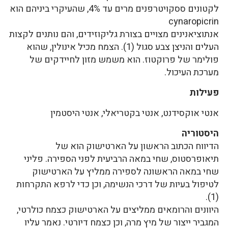
לקטונים ססקויטרפנים מרים עד 4%, שהעיקרי ביניהם הוא
cynaropicrin
אנתוציאנינים מצויים בצורת גליקוזידים, והם נותנים לקצות
העלים והניצן צבע סגול (1). הצמח מכיל אינולין, שהוא
פולימר של פרוקטוז. הוא משמש מזון לחיידקים של
מערכת העיכול.
פעילות
אנטי אוקסידנט, אנטי בקטריאלי, אנטי היסטמין
היסטוריה
הדיווח הכתוב הראשון על הארטישוק הוא של
תיאופרסטוס, שחי במאה הרביעית לפני הספירה. פליני
שחי במאה הראשונה לספירה ממליץ על הארטישוק
לטיפול בעיות של דרכי הנשימה, וכן כדי לרפא התקרחות
(1).
היוונים והרומאים ממליצים על הארטישוק כצמח כולרטי,
המגביר ייצור של מיץ מרה, וכן כצמח דיורטי. נאמר עליו