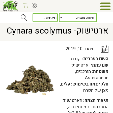
Home
>
כלל המאמרים
> ארטישוק- Cynara scolymus
ארטישוק- Cynara scolymus
דצמבר 10, 2019
השם בעברית:
קנרס
שם עממי
: ארטישוק
משפחה
: מורכבים,
Asteraceae
חלקי צמח בשימוש:
עלים,
ניצן של הפרח
תיאור הצמח:
הארטישוק
הוא צמח רב שנתי גבוה,