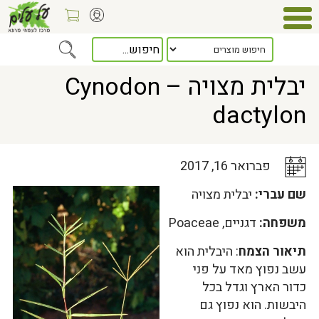
Home
>
כלל המאמרים
> יבלית מצויה – Cynodon dactylon
יבלית מצויה – Cynodon
dactylon
פברואר 16, 2017
שם עברי:
יבלית מצויה
משפחה:
דגניים, Poaceae
תיאור הצמח
: היבלית הוא
עשב נפוץ מאד על פני
כדור הארץ וגדל בכל
היבשות. הוא נפוץ גם