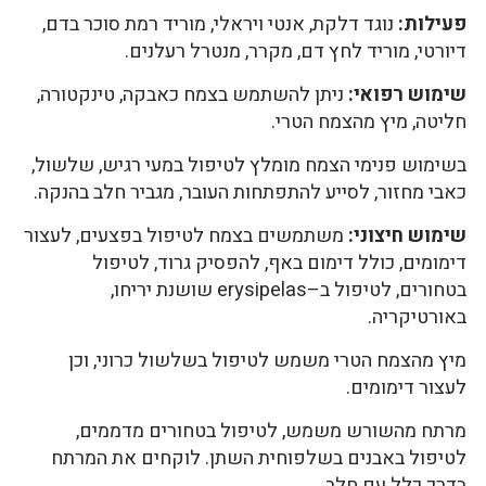
פעילות:
נוגד דלקת, אנטי ויראלי, מוריד רמת סוכר בדם,
דיורטי, מוריד לחץ דם, מקרר, מנטרל רעלנים.
שימוש רפואי:
ניתן להשתמש בצמח כאבקה, טינקטורה,
חליטה, מיץ מהצמח הטרי.
בשימוש פנימי הצמח מומלץ לטיפול במעי רגיש, שלשול,
כאבי מחזור, לסייע להתפתחות העובר, מגביר חלב בהנקה.
שימוש חיצוני:
משתמשים בצמח לטיפול בפצעים, לעצור
דימומים, כולל דימום באף, להפסיק גרוד, לטיפול
בטחורים, לטיפול ב–erysipelas שושנת יריחו,
באורטיקריה.
מיץ מהצמח הטרי משמש לטיפול בשלשול כרוני, וכן
לעצור דימומים.
מרתח מהשורש משמש, לטיפול בטחורים מדממים,
לטיפול באבנים בשלפוחית השתן. לוקחים את המרתח
בדרך כלל עם חלב.