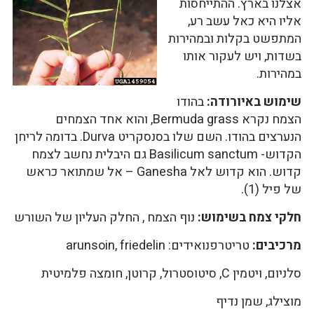
אצלנו בארץ. ההתייחסות
אליו היא כאל עשב רע,
המתפשט בקלות ובמהירות
בשדות, ויש לעקור אותו
במהירות.
שימוש באיורודה:
בהודו
הצמח נקרא Bermuda grass, והוא אחד הצמחים
הנערצים בהודו. השם שלו בסנסקריט Durva. בדומה לריחן
הקדוש- Basilicum sanctum גם היבלית נחשב לצמח
קדוש. הוא קדוש לאל Ganesha – אל שמתואר כראש
של פיל (1).
חלקי צמח בשימוש:
נוף הצמח , החלק העליון של השורש
מרכיבים:
טריטרפנואידים: arunsoin, friedelin
סלניום, ויטמין C, סיטוסטרול, קרוטן, חומצה פלמיטית
מוצילג, שמן נדיף