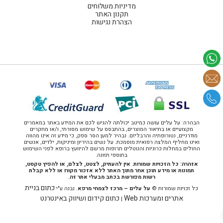
מדיניות משלוחים
תקנון האתר
הצהרת נגישות
הבהרה: על עלים עושה כמיטב יכולתה להגיש לכם את המידע באתר במאמרים
מקצועיים או בתיאור המוצרים, בהתבסס על שימוש מסורתי, ו/או מחקרים
מודרניים, נטורופתיה והרבליזם. נבהיר למען הסר ספק, כי מידע זה אינו מהווה
ואינו מחליף המלצה רפואית מוסמכת. על נשים בהיריון ומיניקות, ילדים, אנשים
החולים במחלות כרוניות והנוטלים תרופות מרשם להיוועץ ברופא לפני השימוש
בתוספי תזונה.
אזהרה: כל הזכויות שמורות. אין להעתיק, לצטט, לצלם, או להפיץ טקסט,
תמונות או מידע תוכן אחר מתוך האתר ללא אזכור מקורו או ללא קבלת
רשות מפורשת בכתב מבעלי אתר זה.
כתום בניית
כל זכויות שמורות ©
על עלים – מרכז לצמחי מרפא
. נבנה ע"י
אתרים ומערכות Web
כתום קידום ושיווק באינטרנט
|