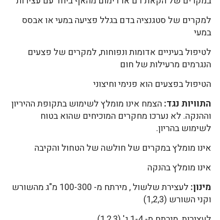
במקרים של הקאת דם או דימום מהאף ביחד עם עצירות
למקרים של סטגנציה בדם בגלל פציעה במעי או אבסס
במעי
לטיפול בעיניים אדומות ונפוחות, למקרים של פצעים
הנגרמים מרעילות של חום
הטיפול בפצעים הוא פנימי וחיצוני
התוויות נגד:
הצמח אינו מומלץ לשימוש בתקופת ההיריון
וההנקה. לא נערכו מחקרים המוכיחים שהוא בטוח
לשימוש בהריון.
אינו מומלץ במקרים של חולשה של הטחול והקיבה
אינו מומלץ בהנקה
מינון:
לעצירת שלשול , מירתח מ- 100-300 מ"ג מהשורש
וקני השורש (1,2,3)
לעצירות, מירתח מ- 1-4 ג' (1,2,3)