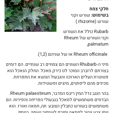
חלקי צמח
בשימוש:
שורש וקני
שורש (rhizome )
Rubarb כולל את השורש
וקני השורש של Rheum
palmatum,
Rheum officinale או של שניהם (1,2).
מיני ה-Rhubarb השונים הם צמחים רב שנתיים. הם דומים
בצורתם לרוברב המוכר לנו כירק מאכל. החלק הנאכל הוא
פטוטרת העלים הארוכה והגבעול הנושא את התפרחת.
מכינים מהם ליפתנים, מיצים ופשטידות.
בהר הנגב גדל המין ריבס המדבר, Rheum palaestinum.
הבדווים משתמשים למאכל בגבעולי הפריחה והפירות. הם
משתמשים בשורש כתבלין הצובע תה, חמאה ואורז. הוא
נותן צבע צהוב לחמאה ותורם לשיפור טעמה. בנוסף,