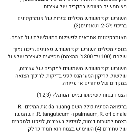
משתמשים בשורש במקרים של עצירות.
השורש וקני השורש מכילים נגזרות של אנתרקינונים
בריכוז 2-5% וטאנינים(3).
האנתרקינונים אחראים לפעילות המשלשלת של הצמח.
בנוסף מכילים השורש וקני השורש טאנינים. ריכוז נמוך
שלהם (100 עד 300 ג' מהצמח) מסייעים לעצירת שלשול.
השורש וקני השורש משמשים למקרים של עצירות,
שלשול, לריקון המעי הגס לפני בדיקות, לריכוך הצואה
במקרים של טחורים או פיזורה.
הצמח בטוח לשימוש במינון המומלץ (1,2,3)
ברפואה הסינית כולל השם da huang את המינים .R.
palmaum, R. officinale ו- R. tanguticum. השתמשו
בצמח למטרות דומות, לטיפול בעצירות, לניקוז ולמקרים
של טחורים (4) השימוש בצמח הוא תמיד כחלק