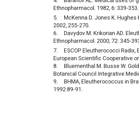
4. Baranov AL. Medical uses of gins
Ethnopharmacol. 1982, 6: 339-353.
5. McKenna D. Jones K. Hughes K.
2002, 255-270.
6. Davydov M. Krikorian AD. Eleut
Ethnopharmacol. 2000, 72: 345-39
7. ESCOP Eleutherococci Radix, E
European Scientific Cooperative o
8. Bluementhal M. Busse W. Gold
Botanical Council Integrative Med
9. BHMA, Eleutherococcus in Bradl
1992:89-91.