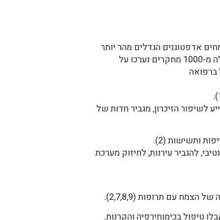
ים של המאה העשרים, אחרי כ-20 שנות מחקר על צמחים אדפטוגנים הגדלים מהר יותר
מהג'ינסנג וזולים ממנו (1). בשנות השבעים של המאה העשרים הוכנס הצמח לשימוש בארה"ב (4). למעלה מ-1000 מחקרים נערכו על
 (1), מונח שאינו מקובל ברפואה
סייע לשיפור הזיכרון, מגביר חדות של
ת ותשישות (2).
בי, להגביר עירנות, לחיזוק מערכת
שקבלו טיפול בכימותירפיה והקרנות.