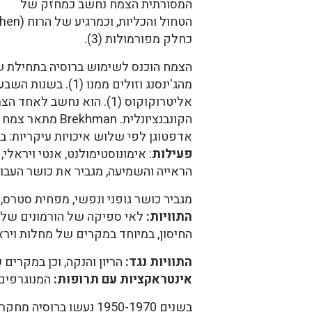
המסורתית הצמח נחשב כמחזק של
כחלק מפורמולות (3).
הקונבנציונלית. Brekhman מתאר צמח
אדפטוגן לפי שלוש איכויות עיקריות: בלת
פעילות
: אימונוסטימולנט, אנטי ויראלי,
הראייה והשמיעה, מגביר את כושר העבודה (5,6
מגביר כושר גופני ונפשי, מפחית סטרס,
התוויות:
לאי ספיקה של הורמונים של ה
החיסון, במיוחד במקרים של מחלות ויראל
התוויות נגד:
הריון והנקה, וכן במקרים ש
אינטראקציות עם תרופות:
המנוגרפים של ESCOP ושל הפרמקופיאה הבריטית לא מצאו אינטראקציה
בשנים
1950-1970 נעשו ברוסי