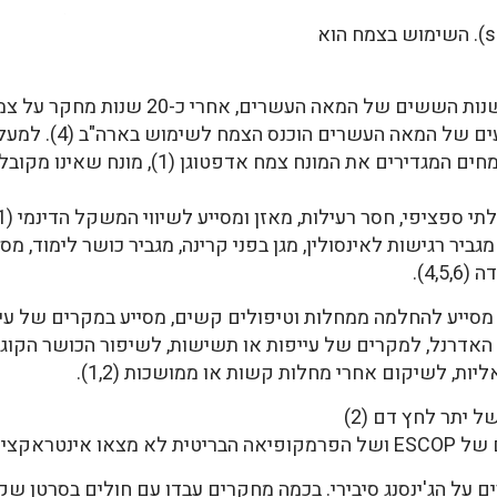
הטחול והכליות, וכמרגיע של הרוח (shen). השימוש בצמח הוא
הצמח הוכנס לשימוש ברוסיה בתחילת שנות השש
אליטרוקוקוס (1). הוא נחשב לאחד הצמחים המגדירים את המונח צמח אדפטוגן
י ספציפי, חסר רעילות, מאזן ומסייע לשיווי המשקל הדינמי (1).
 מגביר רגישות לאינסולין, מגן בפני קרינה, מגביר כושר לימוד, מ
4,).
 מסייע להחלמה ממחלות וטיפולים קשים, מסייע במקרים של עייפו
אדרנל, למקרים של עייפות או תשישות, לשיפור הכושר הקוגנטי
יות, לשיקום אחרי מחלות קשות או ממושכות (1,2).
ל יתר לחץ דם (2)
 של הצמח עם תרופות (2,7,8,9).
ה מחקרים על הג'ינסנג סיבירי. בכמה מחקרים עבדו עם חולים בסרטן 