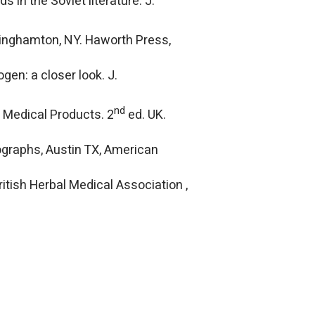
 in the Soviet literature. J.
Binghamton, NY. Haworth Press,
en: a closer look. J.
nd
 Medical Products. 2
ed. UK.
graphs, Austin TX, American
tish Herbal Medical Association ,