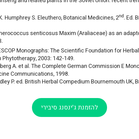
eng and related plants in the Soviet Union: recent trends
nd
 Humphrey S. Eleuthero, Botanical Medicines, 2
. Ed. 
herococcus senticosus Maxim (Araliaceae) as an adaptog
3.
SCOP Monographs: The Scientific Foundation for Herbal
n Phytotherapy, 2003: 142-149.
berg A. et al. The Complete German Commission E Mono
icine Communications, 1998.
ey P. ed. British Herbal Compedium Bournemouth UK, Bri
להזמנת ג'ינסנג סיבירי