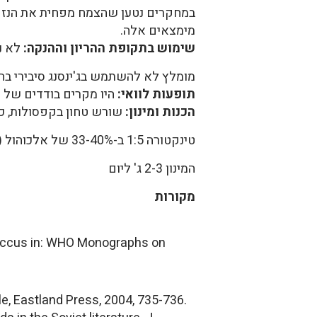
מימצאים אלה.
שימוש בתקופת ההריון וההנקה:
לא נמ
מומלץ לא להשתמש בג'ינסנג סיבירי בהר
תופעות לוואי:
היו מקרים בודדים של הפ
הכנות ומינון:
שורש טחון בקפסולות, כדור
טינקטורה 1:5 ב-33-40% של אלכוהול (1)
המינון 2-3 ג' ליום
מקורות
ococcus in: WHO Monographs on
le, Eastland Press, 2004, 735-736.