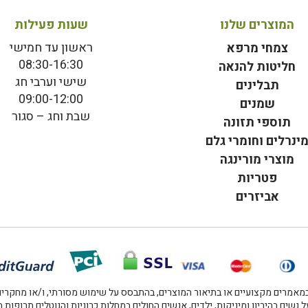
המוצרים שלנו
שעות פעילות
ראשון עד חמישי
צמחי מרפא
08:30-16:30
חליטות להנאה
שישי וערבי חג
תבלינים
09:00-12:00
שמנים
שבת וחג – סגור
תוספי תזונה
ינרלים וחומרי גלם
מוצרי מורינגה
פטריות
אביזרים
אמרים מקצועיים או בתיאור המוצרים, בהתבסס על שימוש מסורתי, ו/או מחקרים מו
 נשים בהיריון ומיניקות, ילדים, אנשים החולים במחלות כרוניות והנוטלים תרופות