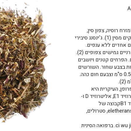
רח רוסיה, צפון סין,
קוריאה ויפן. מגדלים אותו בסיביר ובחלקים מסין (1). ג'ינסנג סיבירי
4 מ', עם גבעולים אחדים ללא ענפים.
הגבעולים הצעירים מכוסים בקוצים דוקרניים גמישים צפופים (2).
 הפרחים קטנים ויושבים
ות בצבע שחור. השורשים
ישרים, בד"כ אינם מסועפים, בקוטר עד 0.5 ס"מ וצבעם חום כהה.
ופן, העיקרית היא
של lignans, כולל אליטרוזיד B4, אליטרוזיד E1, אליטרוזיד D ו-
E,קומרינים והגלוקוזיד שלהם אליטרוזיד B1קבוצה של
פוליסכרידים, glycans הנקראים eletherans A-G, סטרולים,
שם הצמח בסינית ci wu jia. ברפואה הסינית