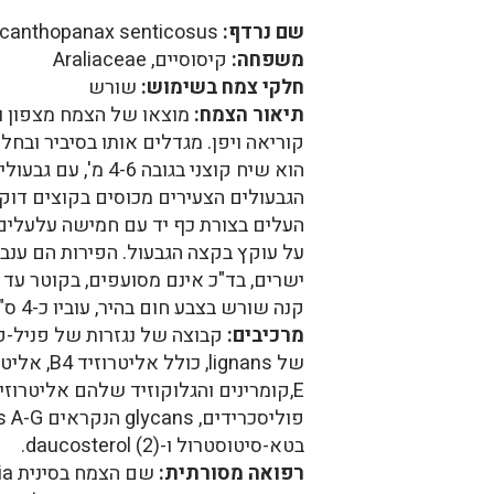
שם נרדף:
Acanthopanax senticosus
משפחה:
קיסוסיים, Araliaceae
חלקי צמח בשימוש:
שורש
תיאור הצמח:
מוצאו של הצמח מצפון ומז
הוא שיח קוצני בגובה -6
העלים בצורת כף יד עם חמישה עלעלים.
על עוקץ בקצה הגבעול. הפירות הם ענב
קנה שורש בצבע חום בהיר, עוביו כ-4 ס"מ (2).
מרכיבים:
קבוצה של נגזרות של פניל-פר
בטא-סיטוסטרול ו-daucosterol (2).
רפואה מסורתית: