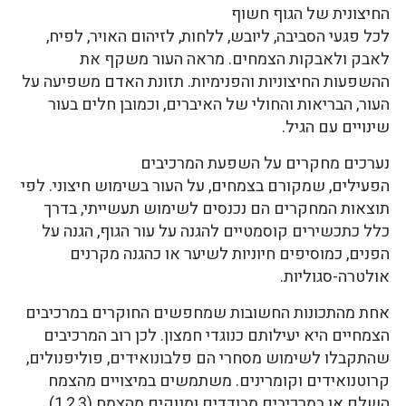
החיצונית של הגוף חשוף
לכל פגעי הסביבה, ליובש, ללחות, לזיהום האויר, לפיח,
לאבק ולאבקות הצמחים. מראה העור משקף את
ההשפעות החיצוניות והפנימיות. תזונת האדם משפיעה על
העור, הבריאות והחולי של האיברים, וכמובן חלים בעור
שינויים עם הגיל.
נערכים מחקרים על השפעת המרכיבים
הפעילים, שמקורם בצמחים, על העור בשימוש חיצוני. לפי
תוצאות המחקרים הם נכנסים לשימוש תעשייתי, בדרך
כלל כתכשירים קוסמטיים להגנה על עור הגוף, הגנה על
הפנים, כמוסיפים חיוניות לשיער או כהגנה מקרנים
אולטרה-סגוליות.
אחת מהתכונות החשובות שמחפשים החוקרים במרכיבים
הצמחיים היא יעילותם כנוגדי חמצון. לכן רוב המרכיבים
שהתקבלו לשימוש מסחרי הם פלבונואידים, פוליפנולים,
קרוטנואידים וקומרינים. משתמשים במיצויים מהצמח
השלם אן במרכיבים מבודדים ומנוקים מהצמח (1,2,3).