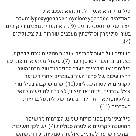
סילימרין הוא אנטי דלקתי. הוא מעכב את
האנזימים cyclooxygenase ו-lypoxygenase ומעכב
ייצור של פרוסטגלנדינים (9). הוא מפחית מצבים דלקתיים
בעור. סילימרין וסיליבינין מעכבים שחרור של ציטוקינים
(4).
חשיפה של העור לקרניים אולטר סגוליות גורם לדלקת,
בצקת, ובהמשך לסרטן העור (7). טיפול פנימי או חיצוני עם
סילימרין או סיליבינין מעכב התפתחות של סרטן העור.
הראו עיכוב של סרטן העור בעכברים אחרי חשיפה
לקרניים אולטרה סגוליות (10). שימוש קבוע בסילימרין
אצל עכברים, פנימי או חיצוני, לא גרם לתופעות לוואי
שליליות, ולא היתה לו השפעה שלילית על בריאות
העכברים (11).
סיליבינין מגן בפני כוויות שמש, הנגרמות מחשיפה
ממושכת לקרניים אולטרה סגוליות (4). יש לכך חשיבות
רבה כי חשיפה לקרניים אולטרה סגוליות וכוויות שמש