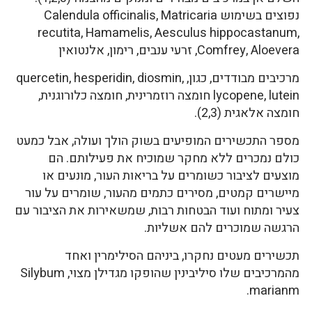
נפוצים בשימוש Calendula officinalis, Matricaria
recutita, Hamamelis, Aesculus hippocastanum,
Comfrey, Aloevera, זרעי ענבים, רימון, אלנטואין
מרכיבים מבודדים, כגון, quercetin, hesperidin, diosmin,
lycopene, lutein חומצה רוזמרינית, חומצה כלורוגנית,
חומצה אלאגית (2,3).
מספר התכשירים המופיעים בשוק הולך ועולה, אבל כמעט
כולם נמכרים ללא מחקר שמוכיח את פעילותם. הם
מוצעים לציבור כשומרים על בריאות העור, מונעים או
מיישרים קמטים, מסירים כתמים מהעור, שומרים על עור
צעיר ומתוח ועוד הבטחות רבות, שמשאירות את הציבור עם
הרגשה שמוכרים להם אשליות.
תכשירים מעטים נחקרו, ביניהם הסילימרין ואחד
מהמרכיבים שלו סיליבינין שהופקו מגדילן מצוי, Silybum
marianm.