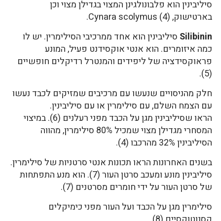
סיליבינין הוא פלבונולגינן המצוי בגדילן מצוי וכן
בארטישוק, Cynara scolymus (4).
Silibinin
סיליבינין הוא אחד ממרכיבי הסילימרין. יש לו
כמה איזומרים. הוא אנטי אוקסידנט פעיל, המונע
פראוקסידציה של ליפידים והמנטרל רדיקלים חופשיים
(5).
חלק מהניסויים שנעשו עם מרכיבים שמזיקים לכבד נעשו
עם הצמח השלם, עם סילימרין או עם סיליבינין.
הראו שסיליבינין מגן על הכבד מפני רעלנים (6). במיצוי
המסחרי מגדילן מצוי שמכיל 80% סילימרין, מהווה
הסיליבינין 32% מהרכבו (4).
בשנים האחרונות הראו תכונות אנטי סרטניות של סילימרין.
סיליבינין מונע ומעכב סרטן העור (7). הוא מנע התפתחות
של סרטן העור על ידי חומרים מסרטנים (7).
סילימרין מגן על הכבד ועל העור מפני כימיקלים
קסנוטוקסיים (8).