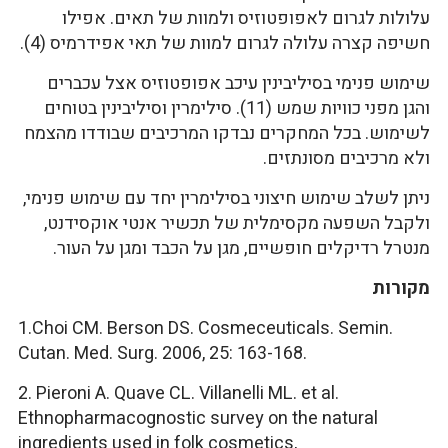
עלולות לגרום לאפופטוזיס ולמוות של תאים. אפילו
חשיפה קצרה עלולה לגרום למוות של תאי אפידרמיס (4).
שימוש פנימי בסיליבינין עיכב אפופטוזיס אצל עכברים
והגן מפני כוויות שמש (11). סילימרין וסיליבינין בטוחים
לשימוש. בכל המחקרים נבדקו המרכיבים שבודדו מהצמח
ולא מרכיבים מסונתזים.
ניתן לשלב שימוש חיצוני בסילימרין יחד עם שימוש פנימי,
ולקבל השפעה מקסימלית של תכשיר אנטי אוקסידנט,
מנטרל רדיקלים חופשיים, מגן על הכבד ומגן על העור.
מקורות
1.Choi CM. Berson DS. Cosmeceuticals. Semin.
Cutan. Med. Surg. 2006, 25: 163-168.
2. Pieroni A. Quave CL. Villanelli ML. et al.
Ethnopharmacognostic survey on the natural
ingredients used in folk cosmetics,