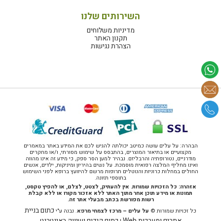
השירותים שלנו
מדיניות משלוחים
תקנון האתר
הצהרת נגישות
הבהרה: על עלים עושה כמיטב יכולתה להגיש לכם את המידע באתר במאמרים
מקצועיים או בתיאור המוצרים, בהתבסס על שימוש מסורתי, ו/או מחקרים
מודרניים, נטורופתיה והרבליזם. נבהיר למען הסר ספק, כי מידע זה אינו מהווה
ואינו מחליף המלצה רפואית מוסמכת. על נשים בהיריון ומיניקות, ילדים, אנשים
החולים במחלות כרוניות והנוטלים תרופות מרשם להיוועץ ברופא לפני השימוש
בתוספי תזונה.
אזהרה: כל הזכויות שמורות. אין להעתיק, לצטט, לצלם, או להפיץ טקסט,
תמונות או מידע תוכן אחר מתוך האתר ללא אזכור מקורו או ללא קבלת
רשות מפורשת בכתב מבעלי אתר זה.
כתום בניית
כל זכויות שמורות ©
על עלים – מרכז לצמחי מרפא
. נבנה ע"י
אתרים ומערכות Web
כתום קידום ושיווק באינטרנט