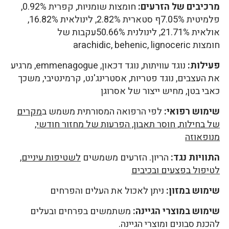
מרכיבים של הזרעים:
חומצות שומניות, קפרית 0.92%,
פלמיטית 7.05%ף סטארית 2.82%, לינולאית 16.82%,
אולאית 21.71%, לינולנית 50.66%עקבות של
חומצות arachidic, behenic, lignoceric
פעילות:
נוגד עוויתות, נוגד דכאון, emmenagogue, מרגיע
את העצבים, נוגד פטריות, אסטרינג'נט, קרמינטיבי, משכך
כאבי בטן, מחיש ייצור של אסרוגן
שימוש רפואי:
לפי הרפואה המסורתית משמש ב
מקרים
של בחילות, חוסר תאבון, הפרעות של מחזור חודשי,
מנופאוזה
התוויות נגד:
הריון. הזרעים משמשים
לשטיפות עיניים,
לטיפול בפצעים ובכיבים
שימוש במזון:
ניתן לאכול את העלים והפרחים
שימוש במוצרי הגיינה:
משתמשים בפרחים ובעלים
להכנת סבונים ומוצרי הגיינה.