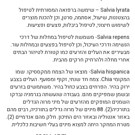
Salvia lyrata – שימשה ברפואה המסורתית לטיפול
בהצטננות, שיעול, אסתמה, סרטן, וכן להכנת מוצרים
לשימוש חיצוני, לטיפול ביבלות, פצעים ופציעות.
Salvia repens- משמשת לטיפול במחלות של דרכי
הנשימה ודרכי העיכול, וכן לטיפול בפצעים ובמחלות עור.
מבעירים את העלים והזרעים כמו קטורת לטיהור הבתים
אחרי מחלה ולהרחיק חרקים מהבית.
Salvia hispanica- מוצאו של הצמח ממקססיקו. שמו
המקומי Chia. צמח חד שנתי, זקוף ומסועף. העלים בצבע
ירוק בהיר. הפרחים בצבע כחול בהיר. משתמשים בזרעים
ובשמן שמפיקים מהם. בעבודה שנעשתה בגרמניה נבדקו
השמנים המופקים מהזרעים של מיני מרוה הגדלים
בתורכיה(2). 88 מינים של מרוה גדלים בתורכיה, רבים מהם
באזור אנטוליה ובאזור הים התיכון. חלק מהם אנדמיים (2).
מטרת המחקר היתה למצוא מינים בעלי חשיבות כלכלית.