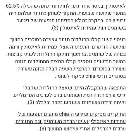
לאינסולין. בניסוי אחד נתנו לחולדות תזונה שהכילה 62.5%
במשך שלושה שבועות. המקור לשומן בתזונה שלהם היה
זרעי chia. במקרה זה לא התפתחו תופעות של פגיעה
בשומנים ושל עמידות לאינסולין (3).
בניסוי השני קבלו החולדות תזונה עשירה בסוכרים במשך
שלושה חודשים. התפתחה אצלן עמידות לאינסולין ורמה
גבוהה של שומנים. בהמשך חולקו החולדות לשתי קבוצות.
במשך חודשיים נוספים קבלו מחצית מהחולדות תזונה
עשירה בסוכרים. המחצית השניה קבלה תזונה עשירה
בסוכרים וזרעי chia כמקור לשומן.
התוצאה שהתקבלה היתה שאצל החולדות שקבלו
זרעי chia חזרה רמת השומנים בדם לערכים הנורמליים,
והיתה ירידה בשומנים ששקעו בכבד ובלבלב (3).
החוקרים מסיקים שזרעי ה-chia מונעים תופעות של
עמידות לאינסולין ושינוי ברמת השומנים, וגם מחזירים
ערכים לנורמלים אחרי שימוש ממושך
(3).