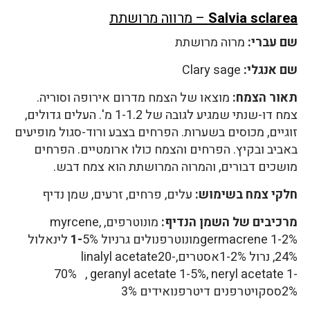
Salvia sclarea
– מרווה מרושתת
שם עברי:
מרוה מרושתת
שם אנגלי:
Clary sage
תאור הצמח:
מוצאו של הצמח מדרום אירופה וסוריה.
צמח דו-שנתי שמגיע לגובה של 1-1.2 מ'. העלים גדולים,
זוגיים, מכוסים בשערות. הפרחים בצבע ורוד-סגול מופיעים
באביב ובקיץ. הפרחים והצמח כולו ארומטיים. הפרחים
מושכים דבורים, והמרוה המרושתת הוא צמח דבש.
חלקי צמח בשימוש:
עלים, פרחים, זרעים, שמן נדיף
מרכיבים של השמן הנדיף:
מונוטרפים, myrcene,
germacrene 1-2%מונוטרפנולים גרניול
1-
5% לינאלול
24%, נרול 1-2%אסטרים,linalyl acetate20-
70% , geranyl acetate 1-5%, neryl acetate 1-
2%ססקויטרפנים דיטרפנואידים 3%