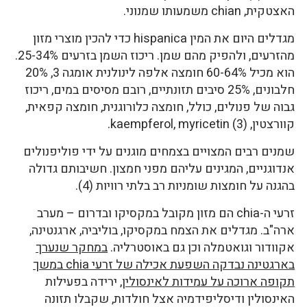
האצטקית, chian משמעותו שמנוני.
מגדלים היום את המין hispanica כדי להכין מוצרי מזון
מהזרעים, ולהפיק מהם שמן. ריכוז השמן בזרעים 25-34%.
הוא מכיל 60-64% חומצה אלפה לינולנית אומגה 3, 20%
חלבונים, 25% סיבים תזונתיים, רובם מסיסים במים, ריכוז
גבוה של פנולים, כולל, חומצה כלורוגנית, חומצה קפאית,
קוורצטין, kaempferol, myricetin (3).
שמנים רבים המצויים בצמחים מוגנים על ידי פוליפנולים
אנדוגניים, המגינים עליהם מפני חמצון. חשיבותם גדולה
בהגנה על חומצות שומניות רב בלתי רוויות (4).
זרעי ה-chia הם מזון מקובל במקסיקו ובדרום – מערב
ארה"ב. מגדלים את הצמח במקסיקו, בוליביה, ארגנטינה,
אקוודור וגואטמלה וכן גם באוסטרליה.
במחקר שנערך
בארגטינה נבדקה השפעת אכילה של זרעי chia במשך
תקופה ארוכה על עמידות לאינסולין,
ירידה בפעילות
האינסולין ודיסליפידמיה אצל חולדות, שקבלו תזונה