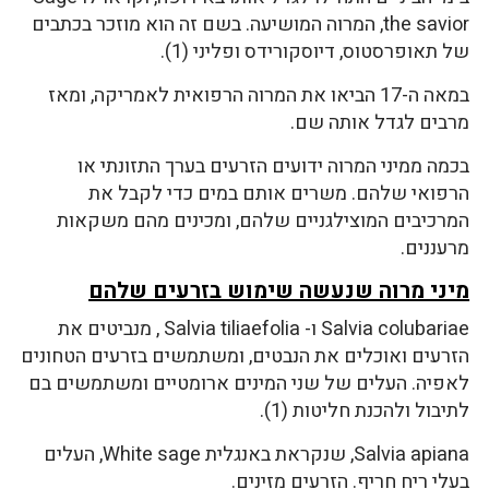
the savior, המרוה המושיעה. בשם זה הוא מוזכר בכתבים
של תאופרסטוס, דיוסקורידס ופליני (1).
במאה ה-17 הביאו את המרוה הרפואית לאמריקה, ומאז
מרבים לגדל אותה שם.
בכמה ממיני המרוה ידועים הזרעים בערך התזונתי או
הרפואי שלהם. משרים אותם במים כדי לקבל את
המרכיבים המוצילגניים שלהם, ומכינים מהם משקאות
מרעננים.
מיני מרוה שנעשה שימוש בזרעים שלהם
Salvia colubariae ו- Salvia tiliaefolia , מנביטים את
הזרעים ואוכלים את הנבטים, ומשתמשים בזרעים הטחונים
לאפיה. העלים של שני המינים ארומטיים ומשתמשים בם
לתיבול ולהכנת חליטות (1).
Salvia apiana, שנקראת באנגלית White sage, העלים
בעלי ריח חריף. הזרעים מזינים.