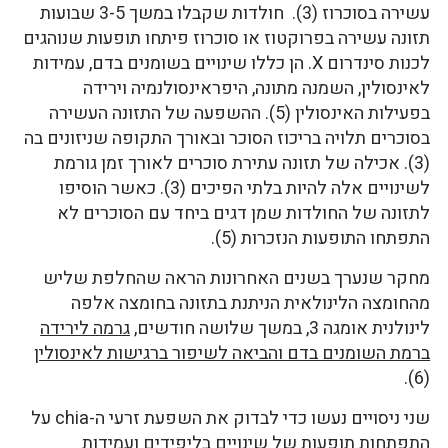
עשירה בסוכרוז (3). חולדות שקבלו במשך 3-5 שבועות
תזונה עשירה בפרוקטוז או סוכרוז פיתחו תופעות שנוהגים
לכנות סינדרום X. הן כללו שינויים בשומנים בדם, עמידות
לאינסולין, השמנה מתונה, היפראינסולנמיה וירידה
בפעילות האינסולין (5). ההשפעה של התזונה העשירה
בסוכרים תלויה בריכוז הסוכר ובאורך התקופה שניזונים בה
(3). אכילה של תזונה עתירת סוכרים לאורך זמן גורמת
לשינויים אלה להיות בלתי הפיכים (3). כאשר הוסיפו
לתזונה של החולדות שמן דגים ביחד עם הסוכרים לא
התפתחו התופעות הנזכרות (5).
מחקר שנערך בשנים האחרונות הראה שהחלפת שליש
מהחומצה הלינולאית הניתנת בתזונה בחומצה אלפה
לינולנית אומגה 3, במשך שלושה חודשים,
גרמה לירידה
ברמת השומנים בדם והביאה לשיפור ברגישות לאינסולין
(6).
שני ניסויים נעשו כדי לבדוק את השפעת זרעי ה-chia על
התפתחות תופעות של שינויים בליפידים ועמידות