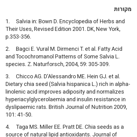
מקורות
1. Salvia in: Bown D. Encyclopedia of Herbs and
Their Uses, Revised Edition 2001. DK, New York,
p.353-356.
2. Bagci E. Vural M. Dirmenci T. et al. Fatty Acid
and Tocochromanol Patterns of Some Salvia L.
species. Z. Naturforsch, 2004, 59: 305-309.
3. Chicco AG. D’Alessandro ME. Hein GJ. et al.
Dietary chia seed (Salvia hispanica L.) rich in alpha-
linolenic acid improves adiposity and normalizes
hyperiacylglycerolaemia and insulin resistance in
dyslipaemic rats. British Journal of Nutrition 2009,
101: 41-50.
4. Taga MS. Miller EE. Pratt DE. Chia seeds as a
source of natural lipid antioxidants. Journal of