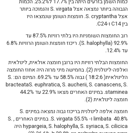
כמות השמן בזרעים היתה בין 17.7% ל25.2%. הכמות
הגבוהה ביותר נמצאה אצל S. virgata והנמוכה ביותר
אצל S. cryptantha. חומצות השומן שנמצאו היו
בין C14 ו-C24.
רוב החומצות השומניות היו בלתי רוויות 87.5% עד
92.9% (S. halophylla). ריכוז חומצות השומן הרוויות 6.8%
עד 12.4%.
החומצות הבלתי רוויות היו ברובן חומצה אולאית, לינולאית
ואלפה-לינולנית (2). בחמישה מיני מרוה היה אחוז החומצה
הלינולאית( 18:2:6 ) גבוה 58.5% עד 69.2%. המינם הם: S.
bracteataS. euphratica, S. aucherii, S. canascens, S.
staminea. במינים האחרים מצאו 22.9% עד 44.2%
חומצה לינולאית (2).
חומצה אלפה לינולנית בריכוז גבוה נמצאה במינים S.
limbata 40.8% ו- S. virgata 55.5%. במינים האחרים , S.
hypargeia, S. halophylla, S. syriaca, S. cilicica היה