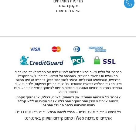
מדיניות משלוחים
תקנון האתר
הצהרת נגישות
הבהרה: על עלים עושה כמיטב יכולתה להגיש לכם את המידע באתר במאמרים
מקצועיים או בתיאור המוצרים, בהתבסס על שימוש מסורתי, ו/או מחקרים
מודרניים, נטורופתיה והרבליזם. נבהיר למען הסר ספק, כי מידע זה אינו מהווה
ואינו מחליף המלצה רפואית מוסמכת. על נשים בהיריון ומיניקות, ילדים, אנשים
החולים במחלות כרוניות והנוטלים תרופות מרשם להיוועץ ברופא לפני השימוש
בתוספי תזונה.
אזהרה: כל הזכויות שמורות. אין להעתיק, לצטט, לצלם, או להפיץ טקסט,
תמונות או מידע תוכן אחר מתוך האתר ללא אזכור מקורו או ללא קבלת
רשות מפורשת בכתב מבעלי אתר זה.
כתום בניית
כל זכויות שמורות ©
על עלים – מרכז לצמחי מרפא
. נבנה ע"י
אתרים ומערכות Web
כתום קידום ושיווק באינטרנט
|