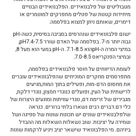
מטבוליטים של פלבנואידים. הפלבנואידים הבנויים
מיחידות קטנות של פנולים מתפרקים למונומרים או
דימרים, שאותם ניתן למצוא בפלסמה.
ישנם פלבונואידים שנהרסים בסביבה בסיסית, כשה-pH
גבוה יותר מ-7. בפלסמה של האדם שורר pH7.4-7.5,
במיצי המרה ה-pHהוא 7.1-8.5. ה-pH במעי הוא מעל 8,
ובמיצי הפנקריאס 7.0-8.5.
לעומת הדיווחים על חוסר פלבנואידים בפלסמה,
מתפרסמים מחקרים המוכיחים שהפלבונואידים עוברים
את מחסום הדם-מוח, ופעילים בתוך המוח,מגיעים
לרישתית של העין, ופועלים כנוגדי חמצון, נוגדי דלקת,
מגבירים של זרימת דם, נוגדי עוויתות ומונעים היצרות של
כלי דם.דברים רבים נשארו בלתי ברורים. כנראה
שלפלבנואידים שונים יש תכונות שונות של ספיגה ושל
שמירה על יציבות. שוב נשאלות השאלות מה ההבדל
ביניהם. מי הפלבונואיד שישאר יציב ויגיע לרקמות שונות