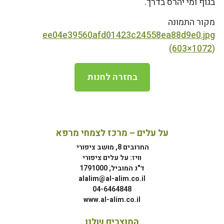
בגוף ומי יהרס בדרך.
מקור התמונה
ee04e39560afd01423c24558ea88d9e0.jpg
(603×1072)
בחזרה לחנות
על עלים – מרכז לצמחי מרפא
החרובים 8, מושב ציפורי
וויז: על עלים ציפורי
ד"נ המוביל, 1791000
alalim@al-alim.co.il
04-6464848
www.al-alim.co.il
המוצרים שלנו