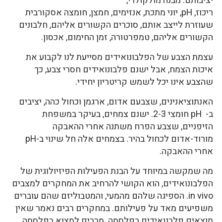
יציבותם: מבנה מולקולרי,
ריכוז, pH, יוני מתכת, אנזימים, חמצן, חומצה אסקורבית
שעוזרת לייצב אותם, סוכרים הקשורים אליהם, חלבונים
הקשורים אליהם, טמפרטורה, זמן החימום, אכסון.
עצמת הצבע של הפלבונואידים מסייעת לנו לקבוע את
איכות הצמח, אבל ישנם פלבונואידים חסרי צבע, כך
שהצבע אינו יכל לשמש קריטריון יחידי.
האנתוציאנינים, שצבעם אדום, ארגמן וכחול כהה, יציבים
ב- pH חומצי 2-3. ישנם צמחים, בעיקר במשפחת
הזיפניים, שצבע הפרח משתנה אחרי ההאבקה
מורוד-אדום לכחול בהיר. בצמחים אלה חל שינוי ב-pH
אחרי ההאבקה.
מה שמקשה במיוחד על הבנת הפעילות הפיזיולוגית של
הפלבונואידים, הוא הקושי להרחיב את המחקרים למצבים
in vivo. הספיגה שלהם מהמעי, והמטבוליזם שהם עוברים
משפיעים מאד על פעילותם. במחקרים רבים נאמר שאין
מוצאים פלבנואידים בפלסמה. מרבים למצוא בפלסמה