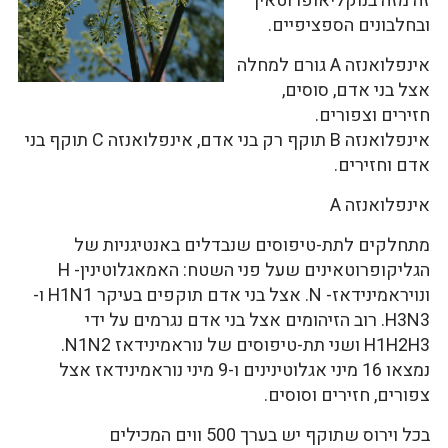
זה מזה בנוקליאופרוטאין
ובחלבונים הספציפיים.
אינפלואנזה A גורם למחלה
אצל בני אדם, סוסים,
חזירים וצפורים.
אינפלואנזה B תוקף רק בני אדם, אינפלואנזה C תוקף בני
אדם וחזירים.
אינפלואנזה A
מתחלקים לתת-טיפוסים שנבדלים באנטיגניות של
הגליקופרוטאינים שעל פני השטח: האמאגלוטינין- H
ונויראמינידאז- N. אצל בני אדם תוקפים בעיקר H1N1 ו-
H3N3. רוב הזיהומים אצל בני אדם נגרמים על ידי
H1H2H3 ושני תת-טיפוסים של נוראמינידאז N1N2.
נמצאו 16 מיני אגלוטינינים ו-9 מיני נוראמינידאז אצל
צפורים, חזירים וסוסים.
בכל וירוס שתוקף יש בערך 500 ווים המכילים