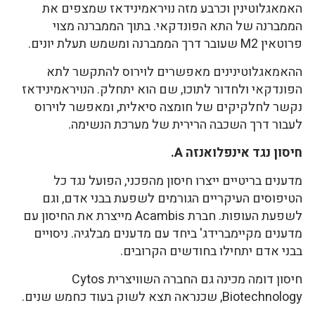
האמאגלוטינין וכרבע מזה נויראמינידאז שמצפים את
הממברנה של התא הפונדקאי. בתוך הממברנה מצוי
פרוטאין M2 שעובר דרך הממברנה ומשמש תעלת יונים.
ההאמאגלוטינינים מאפשרים לוירוס להתקשר לתא
הפונדקאי ולחדור לתוכו, שם הוא יתחלק. הנויראמינידאז
נקשר לחלקיקים של חומצה סיאלית, ומאפשר לוירוס
לעבור דרך השכבה הרירית של מערכת הנשימה.
חיסון נגד אינפלואנזה
A
.
מדענים בריטיים ייצרו חיסון מהפכני, הפועל נגד כל
הטיפוסים העיקריים הגורמים לשפעת בבני אדם, וגם
לשפעת העופות. חברת Acambis מייצרת את החיסון עם
מדענים מקיימברידג' ביחד עם מדענים מבלגיה. ניסויים
בבני אדם יתחילו בחודשים הקרובים.
חיסון דומה מכינה גם החברה השוויצרית Cytos
Biotechnology, שכנראה תצא לשוק בעוד כחמש שנים.