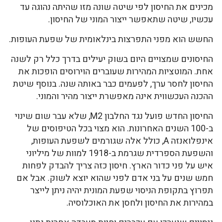
מכינים את החיסון לפי שיטה שונה מזו שהיתה נהוגה עד
עכשיו, שיטה שתאפשר ייצור המוני של החיסון.
החשש הוא מפני התפרצות בינלאומית של שפעת העופות.
החיסונים שמצויים היום בשוק יעילים בדרך כלל רק לשנה
אחת. המוטציות המהירות שעוברים הוירוסים הופכות את
החיסון לחסר ערך, לפעמים כבר באותה שנה. בנוסף שיטת
ההכנה העכשווית אינה מאפשרת ייצור מהיר והמוני.
החיסון החדש פועל נגד החלבון M2, שלא עבר שום שינוי
ב-100 השנים האחרונות. הוא מצוי בכל הטיפוסים של
אינפלואנזה A, כולל אלה שגורמים לשפעת העופות,
והשפעת הספרדית שגרמת ב-1918 למוות של מיליוני
איש על פני כדור הארץ. חיסון כזה צריך להבדק לפחות
חמש שנים על בני אדם לפני שהוא יוצא לשוק. אבל אם
תפרוץ בתקופת הניסוי שפעת המונית יהיה ניתן לייצר
במהירות את החיסון ולחסן את האוכלוסיה.