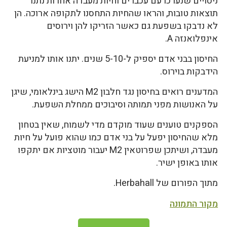
ניסויים שנערכו עם עכברים וחיות מעבדה אחרות נתנו
תוצאות טובות, והראו שהחיות התחסנו לתקופה ארוכה. הן
לא נדבקו בשפעת גם כאשר הזריקו להן וירוסים
אינפלואנזה A.
החיסון בבני אדם יספיק ל-5-10 שנים. יתנו אותו למניעת
הידבקות בוירוס.
המדענים רואים בחיסון נגד חלבון M2 הישג בינלאומי, שיגן
על האנושות מפני תמותה וסיבוכים ממחלת השפעת.
הספקנים טוענים שעוד מוקדם מדי לשמוח, שאין בטחון
מלא שהחיסון יפעל על בני אדם כמו שהוא פועל על חיות
מעבדה, ושיתכן שפרוטאין M2 יעבור מוטציות אם יתקפו
אותו באופן ישיר.
מתוך הפורום של Herbahall.
מקור התמונה