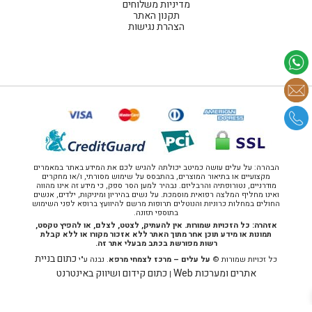
מדיניות משלוחים
תקנון האתר
הצהרת נגישות
הבהרה: על עלים עושה כמיטב יכולתה להגיש לכם את המידע באתר במאמרים
מקצועיים או בתיאור המוצרים, בהתבסס על שימוש מסורתי, ו/או מחקרים
מודרניים, נטורופתיה והרבליזם. נבהיר למען הסר ספק, כי מידע זה אינו מהווה
ואינו מחליף המלצה רפואית מוסמכת. על נשים בהיריון ומיניקות, ילדים, אנשים
החולים במחלות כרוניות והנוטלים תרופות מרשם להיוועץ ברופא לפני השימוש
בתוספי תזונה.
אזהרה: כל הזכויות שמורות. אין להעתיק, לצטט, לצלם, או להפיץ טקסט,
תמונות או מידע תוכן אחר מתוך האתר ללא אזכור מקורו או ללא קבלת
רשות מפורשת בכתב מבעלי אתר זה.
כתום בניית
כל זכויות שמורות ©
על עלים – מרכז לצמחי מרפא
. נבנה ע"י
אתרים ומערכות Web
כתום קידום ושיווק באינטרנט
|