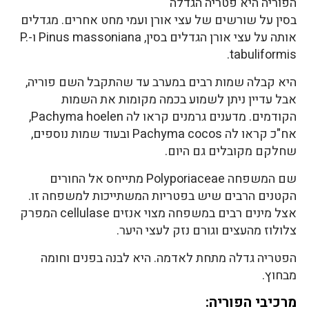
הפוריה היא פטריה הגדלה
בסין על שורשים של עצי אורן ועמי מחט אחרים. מגדלים
אותה על עצי אורן הגדלים בסין, Pinus massoniana ו-P.
tabuliformis.
היא קבלה שמות רבים במערב עד שהתקבל השם פוריה,
אבל עדיין ניתן לשמוע בכמה מקומות את השמות
הקודמים. מדענים גרמנים קראו לה Pachyma hoelen,
אח"כ קראו לה Pachyma cocos ובעוד שמות נוספים,
שחלקם מקובלים גם היום.
שם המשפחה Polyporiaceae מתייחס אל החורים
הקטנים הרבים שיש בפטריות המשתייכות למשפחה זו.
אצל מינים רבים במשפחה מצוי אנזים cellulase המפרק
צלולוז מהעצים וגורם נזק לעצי היער.
הפטריה גדלה מתחת לאדמה. היא לבנה בפנים וחומה
מבחוץ.
מרכיבי הפוריה: