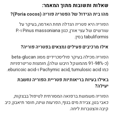
שאלות ותשובות מתוך המאמר:
מהו בית הגידול של הפטריה פוריה (Poria cocos)?
הפוריה היא פטריה הגדלה תחת האדמה, בעיקר על
שורשים של עצי אורן, כגון Pinus massoniana ו-P.
tabuliformis בסין.
אילו מרכיבים פעילים נמצאים בפטריה פוריה?
הפוריה מכילה בעיקר פוליסכרידים מסוג beta-glucan
(כ-91-98% מהמשקל היבש שלה), חומצות טריטרפניות
כמו Pachymic acid, tumulosic acid ו-eburicoic acid.
באילו בעיות בריאותיות פטריית הפוריה נחשבת
יעילה?
הפוריה משמשת ברפואה המסורתית לטיפול בבצקות,
כאבי בטן, צבירת מים בגוף, הפרעות שינה, חוסר תיאבון, כיב
קיבה והצטברות ליחה.