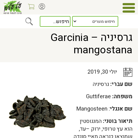
Home
>
כלל המאמרים
> גרסיניה – Garcinia mangostana
גרסיניה – Garcinia
mangostana
יולי 30, 2019
שם עברי:
גרסיניה
משפחה:
Guttiferae
שם אנגלי
: Mangosteen
תיאור בוטני:
המנגוסטין
הוא עץ טרופי, ירוק –עד,
שמוצאו כנראה מאיי סונדה