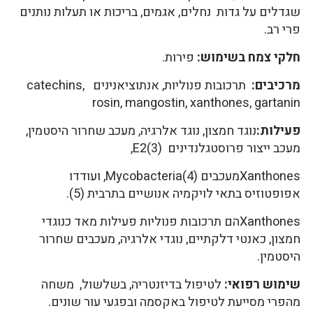
שגדלים על גדות נחלים, אגמים, בריכות או תעלות נותנים
פרי רב.
חלקי צמח בשימוש:
פירות.
מרכיבים:
תרכובות פנוליות, אנתוציאנינים catechins,
rosin, mangostin, xanthones, gartanin
פעילות:
נוגד חמצון, נוגד אלרגיה, מעכב שחרור היסטמין,
מעכב ייצור פרוסטגלנדינים E2(3),
Xanthonesמעכבים Mycobacteria(4), ועודדו
אפופטוזיס בתאי לויקמיה אנושיים בתרבית (5).
Xanthonesהם תרכובות פנוליות פעילות מאד כנוגדי
חמצון, כאנטי דלקתיים, נוגדי אלרגיה, מעכבים שחרור
היסטמין.
שימוש רפואי:
לטיפול בדיזנטריה, בשלשול, משחה
מהפרי מסייעת לטיפול באקסמה ובפגעי עור שונים.