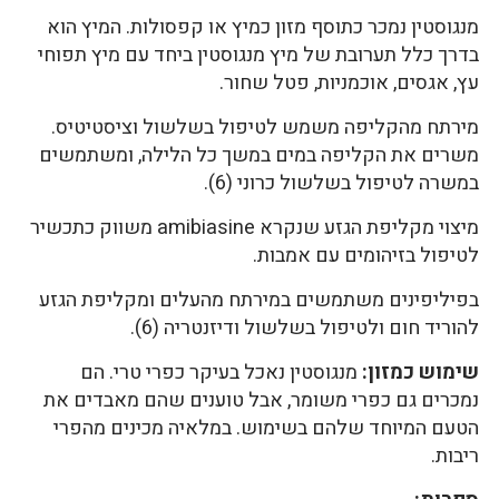
מנגוסטין נמכר כתוסף מזון כמיץ או קפסולות. המיץ הוא
בדרך כלל תערובת של מיץ מנגוסטין ביחד עם מיץ תפוחי
עץ, אגסים, אוכמניות, פטל שחור.
מירתח מהקליפה משמש לטיפול בשלשול וציסטיטיס.
משרים את הקליפה במים במשך כל הלילה, ומשתמשים
במשרה לטיפול בשלשול כרוני (6).
מיצוי מקליפת הגזע שנקרא amibiasine משווק כתכשיר
לטיפול בזיהומים עם אמבות.
בפיליפינים משתמשים במירתח מהעלים ומקליפת הגזע
להוריד חום ולטיפול בשלשול ודיזנטריה (6).
שימוש כמזון:
מנגוסטין נאכל בעיקר כפרי טרי. הם
נמכרים גם כפרי משומר, אבל טוענים שהם מאבדים את
הטעם המיוחד שלהם בשימוש. במלאיה מכינים מהפרי
ריבות.