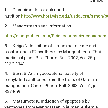
ספרות:
1.
Plantpiments for color and
nutrition
http://www.hort.wisc.edu/usdavcru/simon/p
2.
Mangosteen seed information
http://mangosteen.com/Sciencenonscienceandnon
3.
Keigo N. Inhibition of histamine release and
prostaglandin E2 synthesis by Mangosteen, a Thai
medicinal plant. Biol. Pharm. Bull. 2002, Vol. 25. p.
1137-1141.
4.
Sunit S. Antimycobacterial activity of
prenylated xanthones from the fruits of Garcinia
mangostana. Chem. Pharm. Bull. 2003, Vol 51, p.
857-859.
5.
Matsumoto K. Induction of apoptosis by
xanthones from Mangosteen in human leukemia