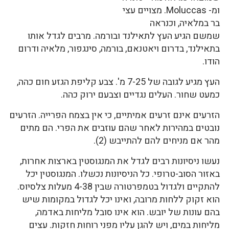
ומ- Moluccas. מצויים עצי
בר במלאיה, וכנראה
שמשם הגיע העץ לתאילנד ובורמה. מרבים לגדל אותו
בתאילנד, בדרום ויאטנאם, בורמה, סינגפור, מלאיה ודרום
הודו.
העץ מגיע לגובה של 7-25 מ'. צבע קליפת הגזע חום כהה,
כמעט שחור. העלים נגדיים וצבעם ירוק כהה.
הזרעים אינם זרעים אמיתיים, כי אין בצמח הפרייה. הזרעים
נובטים במהירות לאחר שהם עוזבים את הפרי. הם מתים
מהר אם מניחים להם להתייבש (2).
נעשו ניסיונות רבים לגדל את המנגוסטין בארצות אחרות,
באזור הסוב-טרופי. כל הניסיונות נכשלו. המנגוסטין יכל
להתקיים ולגדול בטמפרטורה שבין 4-38 מעלות צלסיוס.
הוא זקוק ללחות מרובה, ואינו יכל לגדול במקומות שיש
בהם עונות של יובש. הוא אינו סובל מליחות באדמה,
מליחות במים, ויש להגן עליו מפני רוחות חזקות. עצים