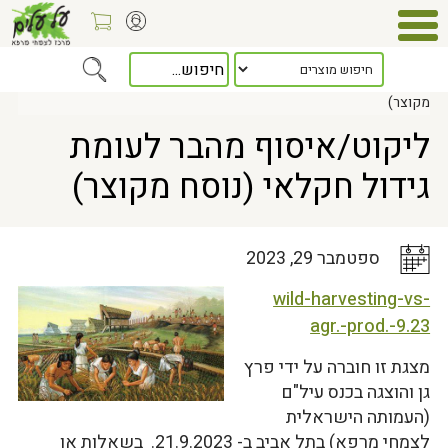
Home
>
כלל המאמרים
> ליקוט/איסוף מהבר לעומת גידול חקלאי (נוסח
מקוצר)
ליקוט/איסוף מהבר לעומת
גידול חקלאי (נוסח מקוצר)
ספטמבר 29, 2023
wild-harvesting-vs-
agr.-prod.-9.23
מצגת זו חוברה על ידי פרץ
גן והוצגה בכנס עיל"ם
(העמותה הישראלית
לצמחי מרפא) בתל אביב ב- 21.9.2023. בשאלות או