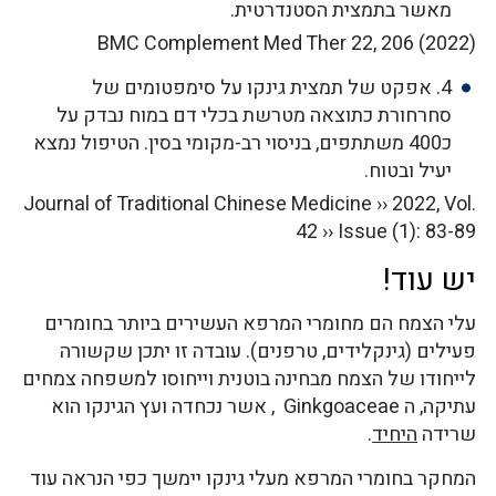
מאשר בתמצית הסטנדרטית.
BMC Complement Med Ther 22, 206 (2022)
4. אפקט של תמצית גינקו על סימפטומים של
סחרחורת כתוצאה מטרשת בכלי דם במוח נבדק על
כ400 משתתפים, בניסוי רב-מקומי בסין. הטיפול נמצא
יעיל ובטוח.
Journal of Traditional Chinese Medicine ›› 2022, Vol.
42 ›› Issue (1): 83-89
יש עוד!
עלי הצמח הם מחומרי המרפא העשירים ביותר בחומרים
פעילים (גינקלידים, טרפנים). עובדה זו יתכן שקשורה
לייחודו של הצמח מבחינה בוטנית וייחוסו למשפחה צמחים
עתיקה, ה Ginkgoaceae , אשר נכחדה ועץ הגינקו הוא
שרידה
היחיד
.
המחקר בחומרי המרפא מעלי גינקו יימשך כפי הנראה עוד