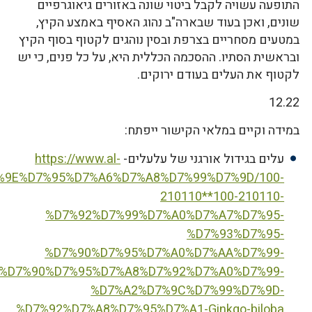
התופעה עשויה לקבל ביטוי שונה באזורים גיאוגרפיים
שונים, ואכן בעוד שבארה"ב נהוג האסיף באמצע הקיץ,
במטעים מסחריים בצרפת ובסין נוהגים לקטוף בסוף הקיץ
ובראשית הסתיו. ההסכמה הכללית היא, על כל פנים, כי יש
לקטוף את העלים בעודם ירוקים.
12.22
במידה וקיים במלאי הקישור ייפתח:
עלים בגידול אורגני של עלעלים-
https://www.al-
%D7%9E%D7%95%D7%A6%D7%A8%D7%99%D7%9D/100-
210110**100-210110-
%D7%92%D7%99%D7%A0%D7%A7%D7%95-
%D7%93%D7%95-
%D7%90%D7%95%D7%A0%D7%AA%D7%99-
%D7%90%D7%95%D7%A8%D7%92%D7%A0%D7%99-
%D7%A2%D7%9C%D7%99%D7%9D-
%D7%92%D7%A8%D7%95%D7%A1-Ginkgo-biloba