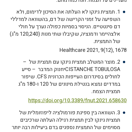
מעניינים על הצמח. הנה כמה מהם:
1. תמצית גינקו לא העלתה את הסיכון לדימום, ולא
השפיעה על זמני הקרישה של דם, בהשוואה למדללי
דם סינטטיים. הניסוי בסמיות כפולה נערך על חולי
אלצהיימר ודמנציה, שקיבלו שתי מנות (120,240 מ"ג)
של התמצית.
Healthcare 2021, 9(12), 1678
2. מוצר המשלב תמצית גינקו עם תמצית של –
CISTANCHE TOBULOSAיחנוק המדבר – סייע
לחולים בסינדרום העייפות הכרונית CFS. שיפור
במדדים נמצא בנטילת מינונים של 120 ו-180 מ"ג
תמצית הצמח.
https://doi.org/10.3389/fnut.2021.658630
3. השוואה בין ספיגת פורמולציה ליפוזומלית של
תמצית גינקו לבין תמצית רגילה העלתה שרכיבים
מסוימים של התמצית נספגים בדם ביעילות רבה יותר