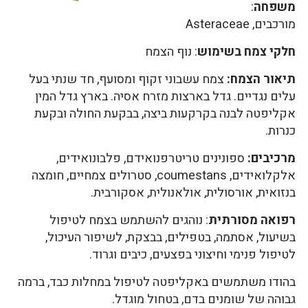
משפחה
:
מורכבים, Asteraceae
חלקי צמח בשימוש
: נוף הצמח
תיאור הצמח:
צמח עשבוני זקוף ומסועף, חד שנתי בעל
עלים נגדיים. גדל בארצות מזרח אסיה. בארץ גדל המין
אקליפטה לבנה בקרקעות ביצה, בבקעת החולה ובקעת
כנרות.
מרכיבים:
ספונינים טריטרפנואידם, פלבונואידים,
אלקלואידים, coumestans, סטרולים צמחיים, חומצה
בנזואית, אורסולית, אולאנולית, אסקורבית.
רפואה מסורתית
: נוהגים להשתמש בצמח לטיפול
בשיעול, אסתמה, בטפילים, בבצקת, לשיפור העיכול,
לטיפול פנימי וחיצוני בפצעים, כיבים וגרוד.
בהודו משתמשים באקליפטה לטיפול במחלות כבד, ברמה
גבוהה של שומנים בדם, בטחול מוגדל.