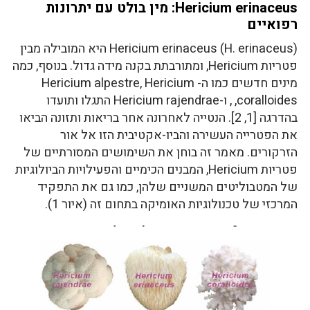
Hericium erinaceus: מין בולט עם יתרונות
רפואיים
Hericium erinaceus (H. erinaceus) היא המובילה מבין
פטריות Hericium, ומתורבתת בקנה מידה גדול. בנוסף, כמה
מינים חדשים כמו ה- Hericium alpestre, Hericium
coralloides, , ו-Hericium rajendrae התגלו ותועדו
בהדרגה [1, 2]. הנטייה לאחרונה אחר בריאות ותזונה הביאו
את הפטרייה העשירה והביו-אקטיבית הזו אל אור
הזרקורים. מאמר זה בוחן את השימושים המסורתיים של
פטריות Hericium, המבנים הכימיים והפעילויות הביולוגיות
של המטבוליטים המשניים שלהן, כמו גם את התפקיד
המרכזי של טכנולוגיות האומיקה בתחום זה (איור 1).