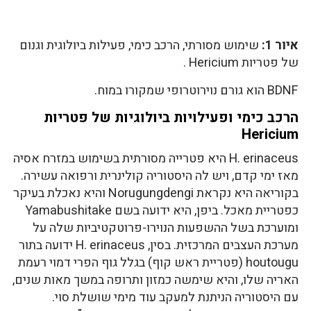
איור 1:
שימוש מסורתי, הרכב כימי, פעילות ביולוגית וגנום
של פטריות Hericium .
BDNF הוא גורם נוירוטרופי שמקורו במוח.
הרכב כימי ופעילויות ביולוגיות של פטריות
Hericium
H. erinaceus היא פטרייה מסורתית בשימוש במזרח אסיה
מאז ימי קדם, ויש לה היסטוריה קולינרית ורפואה עשירה.
בקוריאה היא נקראת Norugungdengi והיא נאכלת בעיקר
כפטריית מאכל. ביפן, היא ידועה בשם Yamabushitake
ומוערכת בשל ההשפעות הנוירו-פרוטקטיביות שלה על
מערכת העצבים המרכזית. בסין, H. erinaceus ידועה בתור
houtougu (פטריית ראש קוף) בגלל גוף הפרי דמוי רעמת
האריה שלו, והיא שימשה כמזון ותרופה במשך מאות שנים,
עם היסטוריה הניתנת למעקב עוד מימי שושלת סוי.