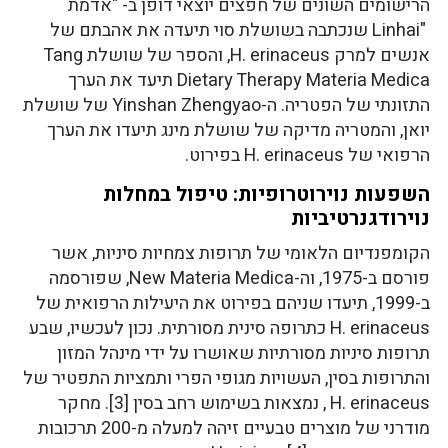
הרישומים השונים של חפצים יוצאי דופן ב- "אדמת
"Linhai שנכתבה בשושלת סוי תיעדה את אהבתם של
אנשים למרק H. erinaceus, והספר של שושלת Tang
Dietary Therapy Materia Medica תיעד את הערך
התזונתי של הפטריה. ה-Yinshan Zhengyao של שושלת
יואן, והמטריה מדיקה של שושלת מינג תיעדו את הערך
הרפואי של H. erinaceus בפירוט.
השפעות נוירוטרופיות: טיפול במחלות
נוירודגנרטיביות
הקומפנדיום הלאומי של תרופות צמחיות סיניות, אשר
פורסם ב-1975, וה-New Materia Medica, שפורסמה
ב-1999, תיעדו שניהם בפירוט את היעילות הרפואית של
H. erinaceus כתרופה סינית מסורתית. נכון לעכשיו, שבע
תרופות סיניות מסורתיות שאושרו על ידי מינהל המזון
והתרופות בסין, העשויות מגופי הפרי ותמציות התפטיר של
H. erinaceus , נמצאות בשימוש רחב בסין [3]. מחקר
מודרני של מוצרים טבעיים זיהה למעלה מ-200 תרכובות