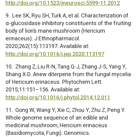
http://doi.org/10.1523/jneurosci.5599-11.2012
9. Lee SK, Ryu SH, Turk A, et al. Characterization of
α-glucosidase inhibitory constituents of the fruiting
body of lion’s mane mushroom (Hericium
erinaceus). J Ethnopharmacol.
2020;262(15):113197. Available at:
http://doi.org/10.1016/j.jep.2020.113197
10. Zhang Z, Liu R-N, Tang Q-J, Zhang J-S, Yang Y,
Shang X-D. Anew diterpene from the fungal mycelia
of Hericium erinaceus. Phytochem Lett.
2015;11:151–156. Available at:
http://doi.org/10.1016/j.phytol.2014.12.011
11. Gong W, Wang Y, Xie C, Zhou Y, Zhu Z, Peng Y.
Whole genome sequence of an edible and
medicinal mushroom, Hericium erinaceus
(Basidiomycota, Fungi). Genomics.