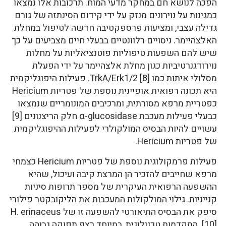
הפכה לנושא חם במחקר מדעי המוח. תרכובות אלו נמצאו
כמגינות על נוירונים מנזק על ידי קידום הסינתזה של גורם
גדילה עצבי, ומציעות פרספקטיבה חדשה לטיפול במחלת
האלצהיימר. ניסויים רלוונטיים בבעלי חיים מצביעים על כך
שיש להם השפעות טיפוליות פוטנציאליות על מחלות
נוירודגנרטיביות כגון מחלת אלצהיימר על ידי הפעלת
מסלולי איתות כמו TrkA/Erk1/2 [8]. פעילות היפוגליקמית
היא תכונה רפואית אופיינית נוספת של פטריות Hericium
כפטריית מרפא מסורתית, ומרכיבים המונומריים שנמצאו
כבעלי פעילות מעכבת α-glucosidase חלק הריצנונים [9]
עשויים להיות הבסיס המולקולרי לפעילות ההיפוגליקמית
של פטריות Hericium.
פעילות פרמקולוגית נוספת של פטריות Hericium כצמחי
מרפא שחייבים להזכיר הן המרצת קיבה ועיכול, שהיא
ההשפעה הרפואית העיקרית של מספר תרופות סיניות
קנייניות. גילוי המולקולות המעכבות את הליקובקטר פילורי
סיפק את הבסיס התיאורטי להשפעה זו של H. erinaceus
[10]. התקדמות טכנולוגית, במיוחד רצף תפוקה גבוהה