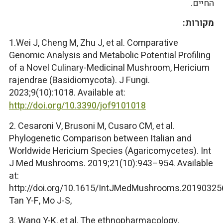
החיים.
מקורות:
1.Wei J, Cheng M, Zhu J, et al. Comparative
Genomic Analysis and Metabolic Potential Profiling
of a Novel Culinary-Medicinal Mushroom, Hericium
rajendrae (Basidiomycota). J Fungi.
2023;9(10):1018. Available at:
http://doi.org/10.3390/jof9101018
2. Cesaroni V, Brusoni M, Cusaro CM, et al.
Phylogenetic Comparison between Italian and
Worldwide Hericium Species (Agaricomycetes). Int
J Med Mushrooms. 2019;21(10):943–954. Available
at:
http://doi.org/10.1615/IntJMedMushrooms.20190325
Tan Y-F, Mo J-S,
3. Wang Y-K, et al. The ethnopharmacology,