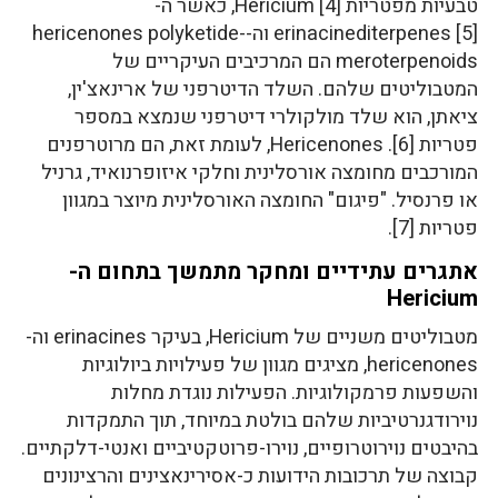
טבעיות מפטריות Hericium [4], כאשר ה-
erinacinediterpenes [5] וה-hericenones polyketide-
meroterpenoids הם המרכיבים העיקריים של
המטבוליטים שלהם. השלד הדיטרפני של ארינאצ'ין,
ציאתן, הוא שלד מולקולרי דיטרפני שנמצא במספר
פטריות [6]. Hericenones, לעומת זאת, הם מרוטרפנים
המורכבים מחומצה אורסלינית וחלקי איזופרנואיד, גרניל
או פרנסיל. "פיגום" החומצה האורסלינית מיוצר במגוון
פטריות [7].
אתגרים עתידיים ומחקר מתמשך בתחום ה-
Hericium
מטבוליטים משניים של Hericium, בעיקר erinacines וה-
hericenones, מציגים מגוון של פעילויות ביולוגיות
והשפעות פרמקולוגיות. הפעילות נוגדת מחלות
נוירודגנרטיביות שלהם בולטת במיוחד, תוך התמקדות
בהיבטים נוירוטרופיים, נוירו-פרוטקטיביים ואנטי-דלקתיים.
קבוצה של תרכובות הידועות כ-אסירינאצינים והרצינונים