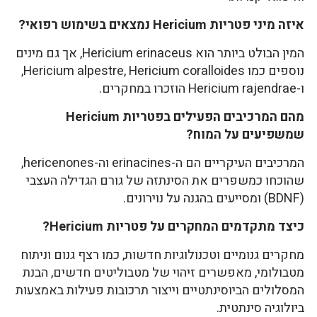
איזה מיני פטריות Hericium נמצאים בשימוש רפואי?
המין הבולט ביותר הוא
Hericium erinaceus
, אך גם מינים
נוספים כמו
Hericium coralloides
,
Hericium alpestre
,
ו-
Hericium rajendrae
הוזכרו במחקרים.
מהם המרכיבים הפעילים בפטריות Hericium
שמשפיעים על המוח?
המרכיבים העיקריים הם ה-
erinacines
וה-
hericenones
,
שהוכחו כמשפרים את הסינתזה של גורם הגדילה העצבי
(BDNF) ומסייעים בהגנה על נוירונים.
כיצד מתקדמים המחקרים על פטריות Hericium?
מחקרים גנומיים וטכנולוגיות חדשות, כמו רצף גנום וניתוח
מטבולומי, מאפשרים זיהוי של מטבוליטים חדשים, הבנת
המסלולים הביוסינתטיים וייצור תרכובות פעילות באמצעות
ביולוגיה סינתטית.