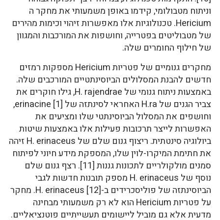
וניתוח מטבולומי, קידמו באופן משמעותי את מחקר ה
Hericium. טכנולוגיות אלו מאפשרות זיהוי וכימות מהירים
של מטבוליטים בפטרייה, וחושפות את המורכבות והמגוון
של חילוף החומרים שלה.
מחקרים גנומיים של פטריות Hericium מספקות רמזים
חדשים להבנת המסלולים הביוסינתטיים המורכבים שלה.
באמצעות ניתוח גנומי של H. rajendrae, גילו חוקרים את
צביר הגנים של H.ra האחראי לסינתזה של erinacine [1],
וחושפים את המסלול הביוסינתטי שלו ומציעים את
האפשרות לייצר תרכובות פעילות אלו באמצעות שיטות
ביולוגיה סינטתית. ריצוף גנום שלם של H. erinaceus זיהה
את חתימת המיקרו-לוין שלו, המספקת מידע חיוני לפיתוח
סמנים מולקולריים לתכונות גננות [11]. רצף גנום שלם
נוסף של H. erinaceus מספק תובנות חדשות לגבי
הביוסינתזה של פוליסכרידים ב-H. erinaceus [12]. מחקר
על פטריות Hericium הוא לא רק משמעותי מבחינה
מדעית אלא גם מוביל ליישומים תעשייתיים פוטנציאליים.