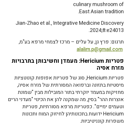
culinary mushroom of
East Asian tradition.
Jian-Zhao et al., Integrative Medicine Discovery
2024;8:e24013.
תרגום: פרץ גן, על עלים – מרכז לצמחי מרפא בע"מ,
alalim.p@gmail.com
פטריות Hericium: מעמדן וחשיבותן בתרבויות
מזרח אסיה
פטריות Hericium, סוג של פטריות אפופות קונוטציות
מיסטיות בתזונה וברפואה המסורתית של מזרח אסיה,
מחזיקות במעמד יוקרתי בתור המובילות מבין "שמונת
אוצרות ההר" בסין, מה שמקנה להן את הכינוי "מעדני הרים
וטעמים ימיים". כפטריות מרפא מסורתיות, פטריות
Hericium ידועות בתכונותיהן לחיזוק המוח ותכונות
משפרות קוגניטיביות.