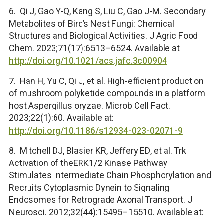
6. Qi J, Gao Y-Q, Kang S, Liu C, Gao J-M. Secondary
Metabolites of Bird’s Nest Fungi: Chemical
Structures and Biological Activities. J Agric Food
Chem. 2023;71(17):6513–6524. Available at
http://doi.org/10.1021/acs.jafc.3c00904
7. Han H, Yu C, Qi J, et al. High-efficient production
of mushroom polyketide compounds in a platform
host Aspergillus oryzae. Microb Cell Fact.
2023;22(1):60. Available at:
http://doi.org/10.1186/s12934-023-02071-9
8. Mitchell DJ, Blasier KR, Jeffery ED, et al. Trk
Activation of theERK1/2 Kinase Pathway
Stimulates Intermediate Chain Phosphorylation and
Recruits Cytoplasmic Dynein to Signaling
Endosomes for Retrograde Axonal Transport. J
Neurosci. 2012;32(44):15495–15510. Available at: