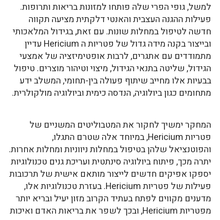
למשל, גופי הפרי שלה פותחו למזונות בריאות ותרופות.
פעילות ההגנה העצבית והאנטי דלקתית מציעה תקווה
חדשה לטיפול במחלות שונות. עם זאת, בגידול המלאכותי
ובייצור בקנה מידה גדול של פטריות ה Hericium עדיין
מתמודדים עם אתגרים, לרבות אופטימיזציה של אמצעי
הגידול, שליטה בתנאי הגידול, מיצוי וטיהור מוצרים. טיפול
בבעיות אלו מחייב שיתוף פעולה בין-תחומי, המשלב ידע
מתחומים כגון ביולוגיה, הנדסה כימית וביולוגיה מולקולרית.
המחקר ימשיך לחקור את המטבוליטים המשניים של
פטריות Hericium, במיוחד אלה שטרם התגלו,
והפוטנציאל שלהן בטיפול במחלות ניווניות ומחלות אחרות.
יתרה מכך, פיתוח ביולוגיה סינתטית ועריכת גנים טכנולוגיות
יספקו אפיקים חדשים לייצור מותאם אישית של תרכובות
פעילות של פטריות Hericium. בעזרת טכנולוגיות אלו,
מדענים מקווים לפתח בעתיד הקרוב מזון יעיל ובריא יותר
מפטריות Hericium, ובכך לשפר את בריאות האדם ואיכות