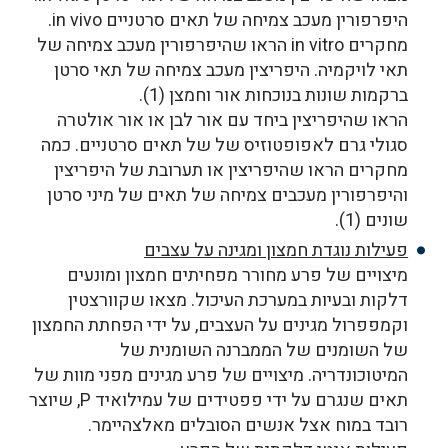
היפרפורין מעכב צמיחה של תאים סרטניים in vivo.
מחקרים in vitro הראו שהיפרפורין מעכב צמיחה של
תאי לויקמיה. היפריצין מעכב צמיחה של תאי סרטן
ברקמות שונות בנוכחות אור וחמצן (1).
הראו שהיפריצין ביחד עם אור לבן או אור אולטרה
סגולי גרם לאפופטוזיס של של תאים סרטניים. כמה
מחקרים הראו שהיפריצין או תערובת של היפריצין
והיפרפורין מעכבים צמיחה של תאים של מיני סרטן
שונים (1).
פעילות נוגדת חמצון ומגינה על עצבים
מיצויים של פרע מחורר מפחיתים חמצון ומונעים
דלקות ובעיות במערכת העיכול. מצאו שקוורצטין
וקמפפרול מגינים על העצבים, על ידי הפחתת החמצון
של השומנים של הממברנה השומנית של
המיטוכונדריה. מיצויים של פרע מגינים מפני מוות של
תאים שנגרם על ידי פפטידים של עמילואיד P, שיוצר
רובד במוח אצל אנשים הסובלים מאלצהיימר.