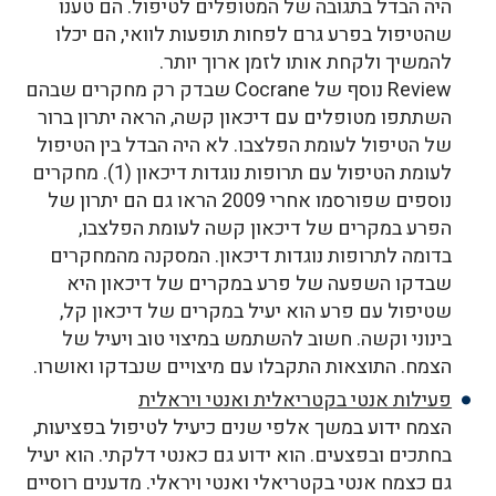
היה הבדל בתגובה של המטופלים לטיפול. הם טענו
שהטיפול בפרע גרם לפחות תופעות לוואי, הם יכלו
להמשיך ולקחת אותו לזמן ארוך יותר.
Review נוסף של Cocrane שבדק רק מחקרים שבהם
השתתפו מטופלים עם דיכאון קשה, הראה יתרון ברור
של הטיפול לעומת הפלצבו. לא היה הבדל בין הטיפול
לעומת הטיפול עם תרופות נוגדות דיכאון (1). מחקרים
נוספים שפורסמו אחרי 2009 הראו גם הם יתרון של
הפרע במקרים של דיכאון קשה לעומת הפלצבו,
בדומה לתרופות נוגדות דיכאון. המסקנה מהמחקרים
שבדקו השפעה של פרע במקרים של דיכאון היא
שטיפול עם פרע הוא יעיל במקרים של דיכאון קל,
בינוני וקשה. חשוב להשתמש במיצוי טוב ויעיל של
הצמח. התוצאות התקבלו עם מיצויים שנבדקו ואושרו.
פעילות אנטי בקטריאלית ואנטי ויראלית
הצמח ידוע במשך אלפי שנים כיעיל לטיפול בפציעות,
בחתכים ובפצעים. הוא ידוע גם כאנטי דלקתי. הוא יעיל
גם כצמח אנטי בקטריאלי ואנטי ויראלי. מדענים רוסיים