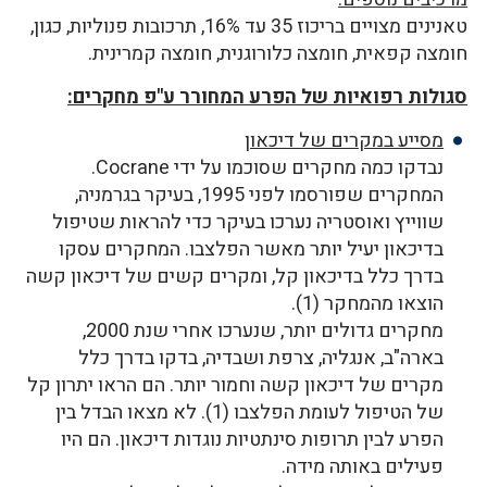
טאנינים מצויים בריכוז 35 עד 16%, תרכובות פנוליות, כגון,
חומצה קפאית, חומצה כלורוגנית, חומצה קמרינית.
סגולות רפואיות של הפרע המחורר ע"פ מחקרים:
מסייע במקרים של דיכאון
נבדקו כמה מחקרים שסוכמו על ידי Cocrane.
המחקרים שפורסמו לפני 1995, בעיקר בגרמניה,
שווייץ ואוסטריה נערכו בעיקר כדי להראות שטיפול
בדיכאון יעיל יותר מאשר הפלצבו. המחקרים עסקו
בדרך כלל בדיכאון קל, ומקרים קשים של דיכאון קשה
הוצאו מהמחקר (1).
מחקרים גדולים יותר, שנערכו אחרי שנת 2000,
בארה"ב, אנגליה, צרפת ושבדיה, בדקו בדרך כלל
מקרים של דיכאון קשה וחמור יותר. הם הראו יתרון קל
של הטיפול לעומת הפלצבו (1). לא מצאו הבדל בין
הפרע לבין תרופות סינתטיות נוגדות דיכאון. הם היו
פעילים באותה מידה.