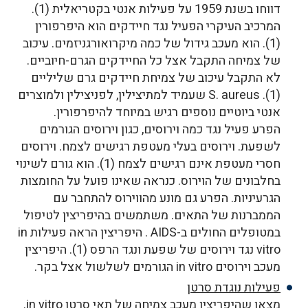
דווחו בשנת 1959 על פעילות אנטי בקטריאלית (1).
המרכיב העיקרי הפעיל נגד חיידקים הוא היפרפורין
(1). הוא מעכב גידול של כמה מיקרואורגניזמים. עיכוב
של צמיחה התקבל אצל כל החיידקים הגרם-חיוביים.
לא התקבל עיכוב של צמיחת חיידקים גרם שליליים
(1). S. aureus שעמיד למתיצילין, לפניצילין ולמוצרים
אנטי ביוטיים נוספים רגיש במיוחד להיפרפורין.
הפרע פעיל נגד כמה וירוסים, כגון וירוסים הגורמים
לשפעת. וירוסים בעלי מעטפת רגישים לצמח. וירוסים
חסרי מעטפת אינם רגישים לצמח (1). הוא גורם לשינוי
בחלבונים של הוירוס. כנראה שאינו פועל על החומצות
הגרעיניות. הפרע גם מונע מהווירוס להתחבר עם
הממברנות של התאים. משתמשים בהיפריצין לטיפול
במטופלים החולים ב-AIDS . היפריצין הראה פעילות in
vitro נגד וירוסים של שפעת ונגד הרפס (1). היפריצין
מעכב וירוסים in vitro הגורמים לשלשול אצל בקר.
פעילות נוגדת סרטן
מצאו שהיפריצין מעכב צמיחה של תאי סרטן in vitro.