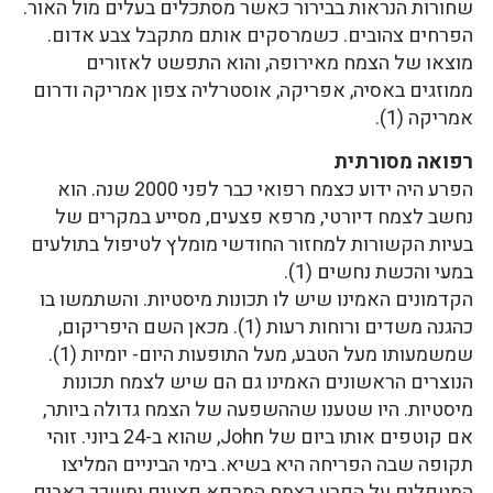
שחורות הנראות בבירור כאשר מסתכלים בעלים מול האור.
הפרחים צהובים. כשמרסקים אותם מתקבל צבע אדום.
מוצאו של הצמח מאירופה, והוא התפשט לאזורים
ממוזגים באסיה, אפריקה, אוסטרליה צפון אמריקה ודרום
אמריקה (1).
רפואה מסורתית
הפרע היה ידוע כצמח רפואי כבר לפני 2000 שנה. הוא
נחשב לצמח דיורטי, מרפא פצעים, מסייע במקרים של
בעיות הקשורות למחזור החודשי מומלץ לטיפול בתולעים
במעי והכשת נחשים (1).
הקדמונים האמינו שיש לו תכונות מיסטיות. והשתמשו בו
כהגנה משדים ורוחות רעות (1). מכאן השם היפריקום,
שמשמעותו מעל הטבע, מעל התופעות היום- יומיות (1).
הנוצרים הראשונים האמינו גם הם שיש לצמח תכונות
מיסטיות. היו שטענו שההשפעה של הצמח גדולה ביותר,
אם קוטפים אותו ביום של John, שהוא ב-24 ביוני. זוהי
תקופה שבה הפריחה היא בשיא. בימי הביניים המליצו
המטפלים על הפרע כצמח המרפא פצעים ומשכך כאבים.