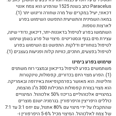
Paracelus כתב בשנת 1525 שהפרע הוא צמח אנטי
דכאוני, יעיל במקרים של מרה שחורה וריגוש יתר (1).
במאה השמינית והתשיעית התפשט השימוש בפרע
לארצות נוספות.
השתמשו בפרע לטיפול בדאגנות-יתר, דיכאון, נדודי שינה,
עצירת מים בגוף וגסטריטיס. מיצוי של פרע בשמן שימש
לטיפול בטחורים ודלקות. התפשט גם השימוש בפרע
לטיפול בפצעים, חתכים, כוויות קלות ופגיעות בעצבים (1).
שימוש בפרע בימינו
משתמשים בפרע לטיפול בדיכאון ובמצבי רוח משתנים
(1). הפרע מצוי היום בכדורים, קפסולות, טינקטרות
וחליטות. הוא מאושר בפרמקופיאות באירופה ובאמריקה.
הוא מצוי בצורת קפסולות המכילות 300 מ"ג מהצמח,
במיצויים אלכוהוליים בריכוז 50% אלכוהול. המיצויים
כוללים היפריצין והיפרפורין. בגרמניה ישנם מוצרים
שהתקבלו על ידי מיצוי עם 80% אתנול, עם יחס 3:1 עד 7:1
של צמח לאלכוהול. המיצוי מכיל 5-6% היפרפורין ו-