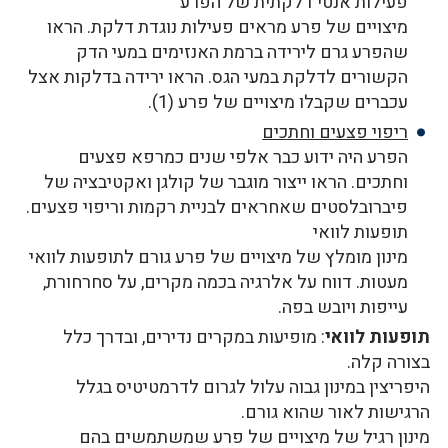
פעילות אנטי דלקתית של הפרע
מיצויים של פרע מראים פעילות נוגדת דלקת. הראו
שהפרע גרם לירידה ברמת האנזימים במעי הדק
הקשורים לדלקת במעי הגס. הראו ירידה בדלקות אצל
עכברים שקבלו מיצויים של פרע (1).
ריפוי פצעים וחתכים
הפרע היה ידוע כבר אלפי שנים כמרפא פצעים
וחתכים. הראו ייצור מוגבר של קולגן ואקטיבציה של
פיברובלסטים שאחראים לבניית רקמות וריפוי פצעים.
תופעות לוואי
מינון מומלץ של מיצויים של פרע גורם לתופעות לוואי
מעטות. דווח על אלרגיה בכמה מקרים, על סחרחורת,
עייפות ויובש בפה.
תופעות לוואי
: מופיעות במקרים נדירים, ובדרך כלל
בצורה קלה.
היפריצין במינון גבוה עלול לגרום לדרמטיטיס בגלל
הרגישות לאור שהוא גורם.
מינון רגיל של מיצויים של פרע שמשתמשים בהם