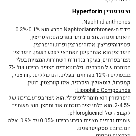
היפרפורין Hyperforin
:
Naphthdianthrones
ריכוז ה-Naphtodiannthrones בפרע הוא 0.1%-0.3%.
היאנתרונים הנפוצים ביותר בפרע הם: היפריצין,
פסוידוהיפריצין, איזוהיפריצין ופרוטוהיפריצין.
היפריצין הוא אנתרקינון האחראי לצבע השמן. היפריצין
מצוי בפרחים, בעיקר בנקודות השחורות המצויות בעלי
הכותרת של הפרחים. פלבונואידים מצויים בריכוז של 7%
בגבעולים ו-12% בפרחים ובעלים. הם כוללים: קוורצטין,
קמפרול, לוטאולין, היפרזיד, איזו קוורצטין, רוטין.
Lipophilic Compounds:
היפרפורין הוא חומר ליפופילי. הוא מצוי בפרע בריכוז של
2-4.5%. הוא בלתי יציב בנוכחות אור וחמצן. הוא משתייך
לקבוצה של phloroglucinol.
שמנים נדיפים מצויים בפרע בריכוז 0.05% עד 0.9%. אלה
הם ברובם ססקויטרפנים.
מרכיבים נוספים: