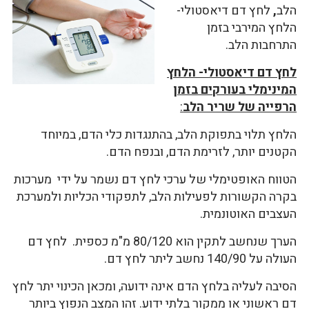
הלב
,
לחץ דם דיאסטולי-
הלחץ המירבי בזמן
התרחבות הלב.
לחץ דם דיאסטולי- הלחץ
המינימלי בעורקים בזמן
הרפייה של שריר הלב
:
הלחץ תלוי בתפוקת הלב, בהתנגדות כלי הדם, במיוחד
הקטנים יותר, לזרימת הדם, ובנפח הדם.
הטווח האופטימלי של ערכי לחץ דם נשמר על ידי מערכות
בקרה הקשורות לפעילות הלב, לתפקודי הכליות ולמערכת
העצבים האוטונמית.
הערך שנחשב לתקין הוא 80/120 מ"מ כספית. לחץ דם
העולה על 140/90 נחשב ליתר לחץ דם.
הסיבה לעליה בלחץ הדם אינה ידועה, ומכאן הכינוי יתר לחץ
דם ראשוני או ממקור בלתי ידוע. זהו המצב הנפוץ ביותר