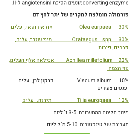
converting enzymeמונעים הפיכת angiotensinI ל-II.
פורמולה מומלצת למקרים של יתר לחץ דם
:
Olea eurpaea 30% זית אירופאי, עלים
Crataegus spp. 30% מיני עוזרר, עלים,
פרחים, פירות
Achillea millefolium 20% אכילאה אלף העלים,
נוף הצמח
Viscum album 10% דבקון לבן, עלים
וענפים צעירים
Tilia europaea 10% תירזה, עלים
מינון: חליטה מהתערובת 3-5 ג' ליום.
תערובת של טינקטורות 5-10 מ"ל ליום.