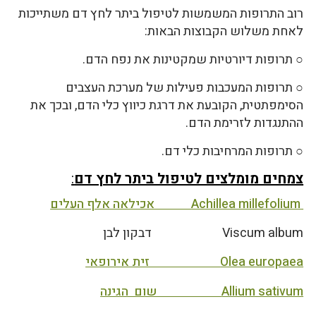
רוב התרופות המשמשות לטיפול ביתר לחץ דם משתייכות
לאחת משלוש הקבוצות הבאות:
○ תרופות דיורטיות שמקטינות את נפח הדם.
○ תרופות המעכבות פעילות של מערכת העצבים
הסימפתטית, הקובעת את דרגת כיווץ כלי הדם, ובכך את
ההתנגדות לזרימת הדם.
○ תרופות המרחיבות כלי דם.
צמחים מומלצים לטיפול ביתר לחץ דם
:
Achillea millefolium אכילאה אלף העלים
Viscum album דבקון לבן
Olea europaea זית אירופאי
Allium sativum שום הגינה