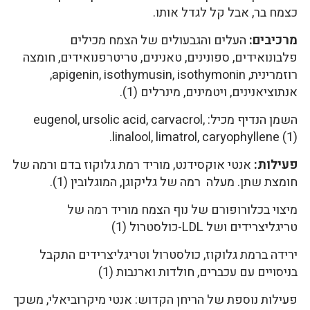
כצמח בר, אבל קל לגדל אותו.
מרכיבים:
העלים והגבעולים של הצמח מכילים
פלבונואידים, ספונינים, טאנינים, טריטרפנואידים, חומצה
רוזמרינית, apigenin, isothymusin, isothymonin,
אנתוציאנינים, ויטמינים, מינרלים (1).
השמן הנדיף מכיל: eugenol, ursolic acid, carvacrol,
linalool, limatrol, caryophyllene (1).
פעילות:
אנטי אוקסידנט, מוריד רמת גלוקוז בדם ורמה של
חומצת שתן. מעלה רמה של גליקוגן, המוגלובין (1).
מיצוי בכלורופורם של נוף הצמח מוריד רמה של
טריגליצרידים ושל LDL-כולסטרול (1)
ירידה ברמת גלוקוז, כולסטרול וטריגליצרידים התקבל
בניסויים עם עכברים, חולדות וארנבות (1)
פעילות נוספת של הריחן הקדוש: אנטי מיקרוביאלי, משכך