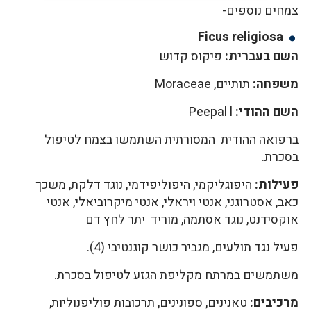
צמחים נוספים-
Ficus religiosa
השם בעברית:
פיקוס קדוש
משפחה:
תותיים, Moraceae
השם ההודי:
Peepal l
ברפואה ההודית המסורתית השתמשו בצמח לטיפול
בסכרת.
פעילות:
היפוגליקמי, היפוליפידמי, נוגד דלקת, משכך
כאב, אסטרוגני, אנטי ויראלי, אנטי מיקרוביאלי, אנטי
אוקסידנט, נוגד אסתמה, מוריד יתר לחץ דם
פעיל נגד תולעים, מגביר כושר קוגנטיבי (4).
משתמשים במרתח מקליפת הגזע לטיפול בסכרת.
מרכיבים:
טאנינים, ספונינים, תרכובות פוליפנוליות,