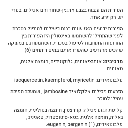
הפירות הם ענבות בצבע ארגמן-שחור והם אכילים. בפרי
יש רק זרע אחד.
הפירות ידועים מאז שנים רבות כיעילים לטיפול בסכרת.
לפני שהתחילו להשתמש באינסולין היו הפירות בין
התרופות החשובות לטיפול בסכרת. השתמשו גם במשקה
שהכינו מהזרעים שהשרו אותם במים רותחים (6).
מרכיבים:
אנתוציאנינים, גלוקוזידים, חומצה אלגית,
טאנינים
פלבונואידים: isoquercetin, kaempferol, myricetin
הזרעים מכילים אלקלואיד jambosine , שמעכב הפיכת
עמילן לסוכר.
קליפת הגזע מכילה: קוורצטין, חומצה בטולינית, חומצה
גאלית, חומצה אלגית, בטא-סיטוסטרול, טאנינים,
פלבונואידים, eugenin, bergenin (1).