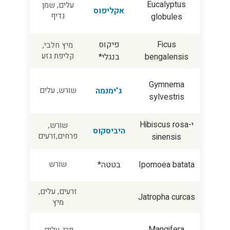
Eucalyptus
עלים, שמן
אקליפוס
נדיף
globules
Ficus
פיקוס
מיץ חלבי,
קליפת גזע
bengalensis
בנגלי*
Gymnema
ג'ימנמה
שורש, עלים
sylvestris
יHibiscus rosa-
שורש,
היביסקוס
פרחים,זרעים
sinensis
Ipomoea batata
בטטה*
שורש
זרעים, עלים,
Jatropha curcas
מיץ
Mangifera
פרי, עלים,