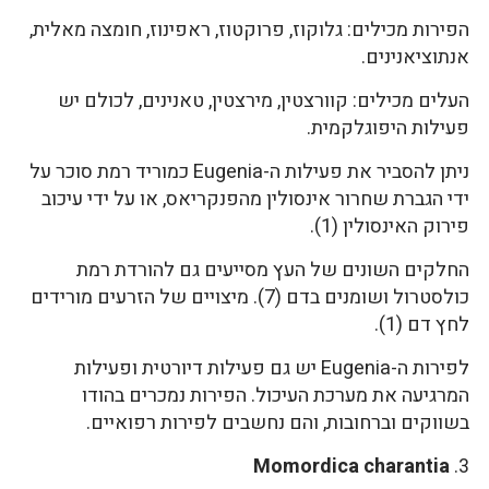
הפירות מכילים: גלוקוז, פרוקטוז, ראפינוז, חומצה מאלית,
אנתוציאנינים.
העלים מכילים: קוורצטין, מירצטין, טאנינים, לכולם יש
פעילות היפוגלקמית.
ניתן להסביר את פעילות ה-Eugenia כמוריד רמת סוכר על
ידי הגברת שחרור אינסולין מהפנקריאס, או על ידי עיכוב
פירוק האינסולין (1).
החלקים השונים של העץ מסייעים גם להורדת רמת
כולסטרול ושומנים בדם (7). מיצויים של הזרעים מורידים
לחץ דם (1).
לפירות ה-Eugenia יש גם פעילות דיורטית ופעילות
המרגיעה את מערכת העיכול. הפירות נמכרים בהודו
בשווקים וברחובות, והם נחשבים לפירות רפואיים.
Momordica charantia
3.