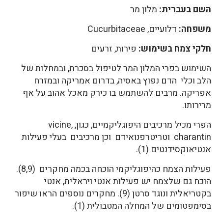
השם בעברית:
מלון מר
משפחה:
דלועיים, Cucurbitaceae
חלקי צמח בשימוש:
פירות, זרעים
השימוש בפרי המלון המר לטיפול בסכרת, ובמחלות של
הלב וכלי הדם נפוץ באסיה, בדרום אמריקה ובמזרח
אפריקה. מרבים להשתמש בו כירק מאכל אהוב על אף
מרירותו.
הפרי מכיל מרכיבים היפוגליקמיים, כגון, vicine,
charantin וטריטרפנואידם וכן מרכיבים בעלי פעילות
אנטיאוקסידנטים (1).
פעילות הצמח כהיפוגליקמי הוכחה בכמה מחקרים (8,9).
הוכח גם שלצמח יש פעילות אנטי ויראלית, אנטי
בקטריאלית ונוגד סרטן (9). מחקרים נוספים הראו שיפור
בסימפטומים של המחלה המטבולית (1).