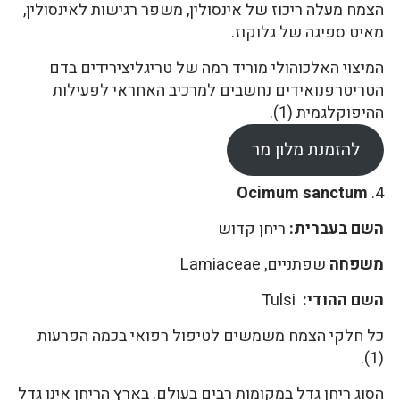
הצמח מעלה ריכוז של אינסולין, משפר רגישות לאינסולין,
מאיט ספיגה של גלוקוז.
המיצוי האלכוהולי מוריד רמה של טריגליצירידים בדם
הטריטרפנואידים נחשבים למרכיב האחראי לפעילות
ההיפוקלגמית (1).
להזמנת מלון מר
Ocimum sanctum
4.
השם בעברית:
ריחן קדוש
משפחה
שפתניים, Lamiaceae
השם ההודי:
Tulsi
כל חלקי הצמח משמשים לטיפול רפואי בכמה הפרעות
(1).
הסוג ריחן גדל במקומות רבים בעולם. בארץ הריחן אינו גדל