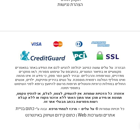
הצהרת נגישות
הבהרה: על עלים עושה כמיטב יכולתה להגיש לכם את המידע באתר במאמרים
מקצועיים או בתיאור המוצרים, בהתבסס על שימוש מסורתי, ו/או מחקרים
מודרניים, נטורופתיה והרבליזם. נבהיר למען הסר ספק, כי מידע זה אינו מהווה
ואינו מחליף המלצה רפואית מוסמכת. על נשים בהיריון ומיניקות, ילדים, אנשים
החולים במחלות כרוניות והנוטלים תרופות מרשם להיוועץ ברופא לפני השימוש
בתוספי תזונה.
אזהרה: כל הזכויות שמורות. אין להעתיק, לצטט, לצלם, או להפיץ טקסט,
תמונות או מידע תוכן אחר מתוך האתר ללא אזכור מקורו או ללא קבלת
רשות מפורשת בכתב מבעלי אתר זה.
כתום בניית
כל זכויות שמורות ©
על עלים – מרכז לצמחי מרפא
. נבנה ע"י
אתרים ומערכות Web
כתום קידום ושיווק באינטרנט
|