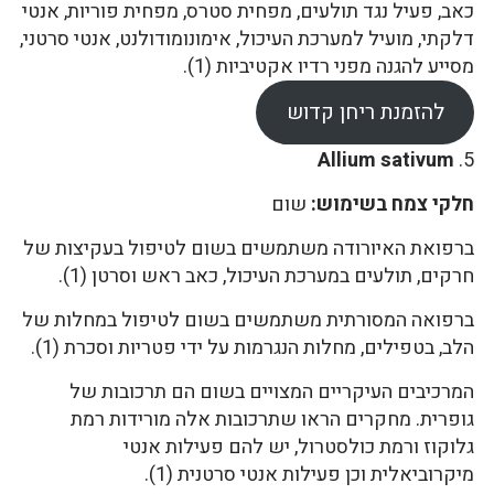
כאב, פעיל נגד תולעים, מפחית סטרס, מפחית פוריות, אנטי
דלקתי, מועיל למערכת העיכול, אימונומודולנט, אנטי סרטני,
מסייע להגנה מפני רדיו אקטיביות (1).
להזמנת ריחן קדוש
Allium sativum
5.
חלקי צמח בשימוש:
שום
ברפואת האיורודה משתמשים בשום לטיפול בעקיצות של
חרקים, תולעים במערכת העיכול, כאב ראש וסרטן (1).
ברפואה המסורתית משתמשים בשום לטיפול במחלות של
הלב, בטפילים, מחלות הנגרמות על ידי פטריות וסכרת (1).
המרכיבים העיקריים המצויים בשום הם תרכובות של
גופרית. מחקרים הראו שתרכובות אלה מורידות רמת
גלוקוז ורמת כולסטרול, יש להם פעילות אנטי
מיקרוביאלית וכן פעילות אנטי סרטנית (1).