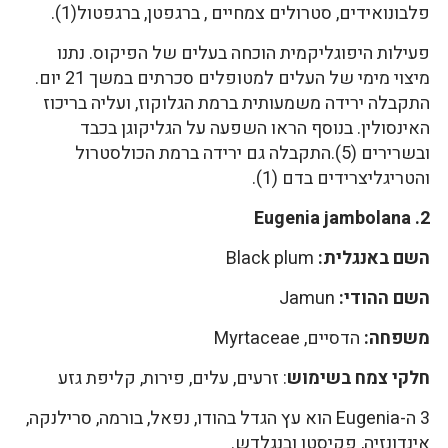
פלבונואידים, סטרולים צמחיים , ברגפטן, ברגפטול(1).
פעילות היפוגליקמית הוכחה בעלים של הפיקוס. נתנו
מיצוי מימי של העלים למטופלים סכרתים במשך 21 יום.
התקבלה ירידה משמעותית ברמת הגלוקוז, ועליה בריכוז
האינסולין. בנוסף הראו השפעה על הגליקוגן בכבד
ובשרירים (5).התקבלה גם ירידה ברמת הכולסטרול
והטריגליצרידים בדם (1).
2. Eugenia jambolana
השם באנגלית:
Black plum
השם ההודי:
Jamun
משפחה:
הדסיים, Myrtaceae
חלקי צמח בשימוש
: זרעים, עלים, פירות, קליפת גזע
3 ה-Eugenia הוא עץ הגדל בהודו, נפאל, בורמה, סרילנקה,
אינדונזיה, פקיסטן ובנגלדש.