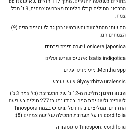
בחולים בשפעת החזירים. מתוך 117 חולים שאושפזו 88
הבריאו. החולים קבלו חליטות מארבעה צמחים, 3 ג' מכל
צמח.
הם שתו מהחליטות והשתמשו בהן גם לשטיפת הפה (9).
הצמחים הם:
Lonicera japonica יערה יפנית פרחים
Isatis indigotica איזטיס שורש ועלים
Mentha spp. מיני מנתה עלים
Glycyrrhiza uralensis שוש שורש
הכנה ומינון:
חליטה מ-12 ג' של התערובת (כל צמח 3 ג')
לשתייה ולשטיפת הפה. בהודו נפטרו 277 חולים בשפעת
החזירים. ממליצים בהודו על שימוש בצמח Tinospora
cordifolia או על תערובת המכילה שלושה צמחים (8):
Tinospora cordifolia טינוספורה