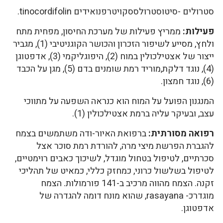
סטרולים -סיטוסטרולססקויטרפנואידים tinocordifolin.
פעילות:
ממריץ פעילות של מערכת החיסון, מפחית מתח
ולחץ, מסייע לשיפור הזכרון והכושר הקוגניטיבי (1), מגביר
ייצור של אצטילכולין במוח (2), היפוגליקמי (3), אדפטוגן
(4), נוגד דלקת,מוריד רמת שומנים בדם (5), מגן על הכבד
(6), נוגד חמצון.
המנגנון הפועל על המוח הוא כנראה השפעה על מתווכי
עצב, ובעיקר עליה ברמת אצטילכולין (1).
רפואה מסורתית:
ברפואת האיור-ודה משתמשים בצמח
להגברת הפרשת מיצי מרה, להורדת רמת סוכר אצל
סכרתיים, לטיפול בטחול מוגדל, לשיכוך כאבים רוימטיים,
לטיפול בשלשול כרוני, כמחזק כללי, כמאיט של תהליכי
זקנה. הצמח מהווה מרכיב ב-141 פורמולות. הצמח
מוגדרכ- rasayana, שהוא מונח דומה להגדרה של
אדפטוגן.