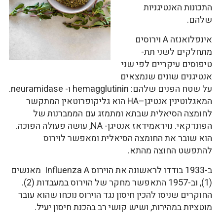
התכונות האנטיגניות
שלהם.
אינפלואנזה A וירוסים
מתחלקים לשני תת-
טיפוסים עיקריים לפי שני
אנטיגנים שונים שנמצאים
על שטח הפנים שלהם: hemagglutinin ו- neuramidase.
המאגלוטינין אנטיגן–HA הוא גליקופרוטאין המתקשר
לחומצה הסיאלית שבתא ומתמזג עם הממברנות של
הפונדקאי. נויראמידאז אנטיגן- NA, עושה פעולה הפוכה.
הוא שובר את החומצה הסיאלית ומאפשר לוירוס
להתפשט החוצה מהתא.
ב-1933 בודדו לראשונה את הוירוס Influenza A מאנשים
(1), וב-1957 התאפשר מחקר של הוירוס במעבדות (2).
החוקרים שניסו להכין חיסון נגד הוירוס נוכחו שהוא עובר
מוטציות במהירות, ושיש קושי רב בהכנת חיסון יעיל.