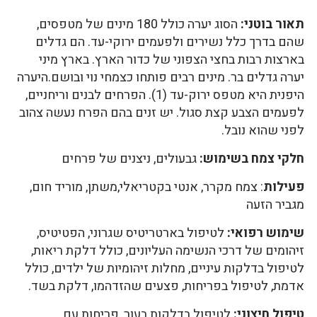
תאור בוטני:
הסוג יערה כולל 180 מינים של מטפסים,
שהם בדרך כלל נשירים ולפעמים ירוקי-עד. הם גדלים
בארצות רבות בחצי הצפוני של כדור הארץ. בארץ מיני
יערה גדלים בר. מינים רבים פותחו כצמחי נוי ובושם.היערה
היפנית היא מטפס ירוק-עד (1). הפרחים לבנים וריחניים,
לפעמים הצבע קצת סגול. יש זנים בהם הפרח נעשה צהוב
לפני שהוא נובל.
חלקי צמח בשימוש:
גבעולים, ניצנים של פרחים
פעילות
: צמח מקרר, אנטי בקטריאלי,משתן, מוריד חום,
מגביר הזעה
שימוש רפואי:
לטיפול בארטריטיס שגרוני, הפטיטיס,
זיהומים של דרכי הנשימה העליונים, כולל דלקת ריאות,
לטיפול בדלקות עיניים, מחלות זיהומיות של ילדים, כולל
אדמת, לטיפול בפריחות, פצעים שהזדהמו, דלקת בשד.
טיפול חיצוני:
לטיפול בדלקות בעור, פריחות עם