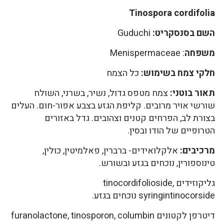
Tinospora cordifolia
השם בסנסקריט:
Guduchi
משפחה
: Menispermaceae
חלקי צמח בשימוש:
כל הצמח
תאור בוטני:
צמח מטפס גדול, נשיר, בשרני, השולח
שורשי אויר מרובים. קליפת הגזע בצבע אפור-חום. העלים
בצורת לב, הפרחים קטנים וצהובים. גדל באזורים
הטרופיים של הודו ובסין.
מרכיבים:
אלקלואידים- ברברין, פאלמיטין, כולין,
טינוספורין, נוכחים בגזע ובשורש.
גליקוזידים tinocordifolioside,
syringintinocorside נוכחים בגזע.
דיטרפן לקטונים furanolactone, tinosporon, columbin