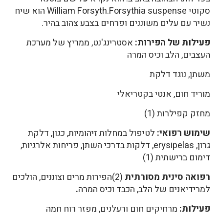
סקוטי William Forsyth.Forsythia suspense הוא שיח
נשיר עם עלים משוננים ופרחים בצבע צהוב בהיר.
פעילות של הפירות:
אסטרינג'נט, ממריץ של מערכת
העצבים, הלב וכיס המרה
משתן, נוגד דלקת
מוריד חום, אנטי בקטריאלי
מחזק קפילרות (1)
שימוש רפואי:
לטיפול במחלות זיהומיות, כגון, דלקת
גרון, erysipelas, דלקות בדרכי השתן, פריחות אלרגיות,
דימום ברישתית (1)
רפואה סינית מסורתית
(2)הפירות מרים וצוננים, הולכים
למרידיאנים של הלב, הכבד וכיס המרה
.
פעילות:
מרחיקים חום ורעלנים, מפזר רוח חמה