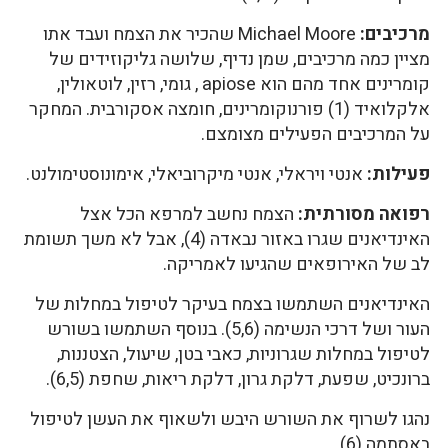
מרכיבים:
Michael Moore שהכיר את הצמח ועבד אתו
מציין כמה מרכיבים, שמן נדיף, שלושה גליקוזידים של
קומרינים אחד מהם הוא apiose , גומי, רזין, לוטאולין,
אלקלואיד (1) פורנוקומרינים, חומצה אסקורבית. המחקר
על המרכיבים הפעילים מצומצם.
פעילות:
אנטי ויראלי, אנטי מיקרוביאלי, אימונוסטימולנט.
רפואה מסורתית:
הצמח נחשב למרפא הכל אצל
האינדיאנים שגרו באזור נבאדה (4), אבל לא משך תשומת
לב של האירופאים שהגיעו לאמריקה.
האינדיאנים השתמשו בצמח בעיקר לטיפול במחלות של
העור ושל דרכי הנשימה (5,6). בנוסף השתמשו בשורש
לטיפול במחלות שגרוניות, כאבי בטן, שיעול, הצטננות,
ברונכיט, שפעת, דלקת גרון, דלקת ריאות, שחפת (6,5).
נהגו לשרוף את השורש היבש ולשאוף את העשן לטיפול
באסתמה (6).