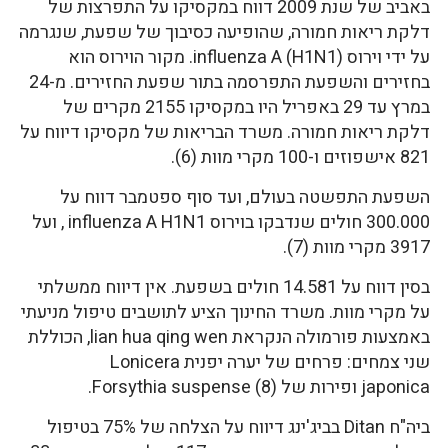
באביב של שנת 2009 דווח במקסיקו על התפרצות של
דלקת ריאות חמורה, שהופיעה כסיבוך של שפעת, שנגרמה
על ידי וירוס influenza A (H1N1). מקור הוירוס הוא
בחזירים והשפעת התפרסמה בתור שפעת החזירים. מ-24
במרץ עד 29 באפריל היו במקסיקו 2155 מקרים של
דלקת ריאות חמורה. משרד הבריאות של מקסיקו דיווח על
821 אישפוזים ו-100 מקרי מוות (6).
השפעת התפשטה בעולם, ועד סוף ספטמבר דווח על
300.000 חולים שנדבקו בוירוס influenza A H1N1 , ועל
3917 מקרי מוות (7).
בסין דווח על 14.581 חולים בשפעת. אין דיווח ממשלתי
על מקרי מוות. משרד החינוך הציע לתושבים טיפול מניעתי
באמצעות פורמולה הנקראת lian hua qing wen, הכוללת
שני צמחים: פרחים של יערה יפנית Lonicera
japonica ופירות של Forsythia suspense (8).
ביה"ח Ditan בביג'ינג דיווח על הצלחה של 75% בטיפול