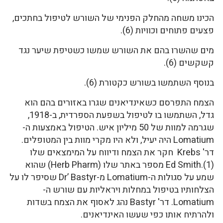
הכינו משחה מהחלק הפנימי של השורש לטיפול בחתכים,
פצעים פתוחים וכוויות (6).
מים שהשרו בהם את השורש שמשו כשטיפת שיער נגד
קשקשים (6).
בנוסף השתמשו בשורש כקטורת (6).
הצמח התפרסם כשאינדיאנים שגרו באזורים בהם הוא
גדל, השתמשו בו לטיפול בשפעת הספרדית, ב-1918,
שגרמה למוות של 50 מיליון איש. הטיפול באמצעות ה-
Lomatium היה יעיל, ולא היו מקרי מוות בין המטופלים.
דר' Krebs חקר את הצמח ודיווח על המימצאים שלו
(1).Ed Smith מספר באתר שלו (Herb Pharm) שהוא
שמע על סגולות ה-Lomatium מ-Dr’ Bastyr שסיפר לו על
הצלחותיו בטיפול במחלות ויראליות עם שורש ה-
Lomatium. דר' Bastyr נהג לאסוף את הצמח בשדות
ולהרתיח אותו כפי שעשו האינדיאנים.