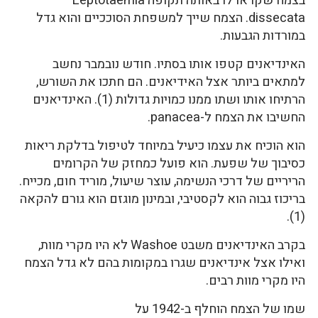
בצמח שקראו לו באותה תקופה Leptotaemia
dissecata. הצמח שייך למשפחת הסוככיים והוא גדל
במורדות הגבעות.
האינדיאנים קטפו אותו בסתיו. חודש נובמבר נחשב
למתאים ביותר אצל האידיאנים. הם חתכו את השורש,
הרתיחו אותו ושתו ממנו כמויות גדולות (1). האינדיאנים
החשיבו את הצמח ל-panacea.
הוא הוכיח את עצמו כיעיל במיוחד לטיפול בדלקת ריאות
כסיבוך של שפעת. הוא פועל כמחזק של הקרומים
הריריים של דרכי הנשימה, עוצר שיעול, מוריד חום, מכייח.
בריכוז גבוה הוא לקסטיבי, ובמינון מוגזם הוא גורם להקאה
(1).
בקרב האינדיאנים משבט Washoe לא היו מקרי מוות,
ואילו אצל אינדיאנים שגרו במקומות בהם לא גדל הצמח
היו מקרי מוות רבים.
שמו של הצמח הוחלף ב-1942 על