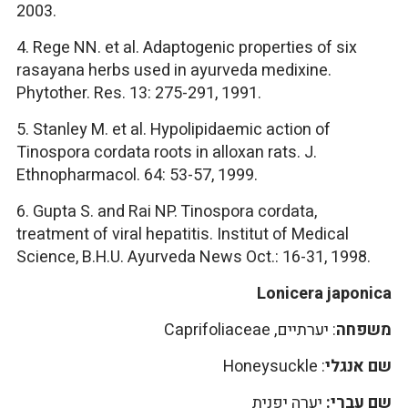
2003.
4. Rege NN. et al. Adaptogenic properties of six
rasayana herbs used in ayurveda medixine.
Phytother. Res. 13: 275-291, 1991.
5. Stanley M. et al. Hypolipidaemic action of
Tinospora cordata roots in alloxan rats. J.
Ethnopharmacol. 64: 53-57, 1999.
6. Gupta S. and Rai NP. Tinospora cordata,
treatment of viral hepatitis. Institut of Medical
Science, B.H.U. Ayurveda News Oct.: 16-31, 1998.
Lonicera japonica
משפחה
: יערתיים, Caprifoliaceae
שם אנגלי
: Honeysuckle
שם עברי:
יערה יפנית