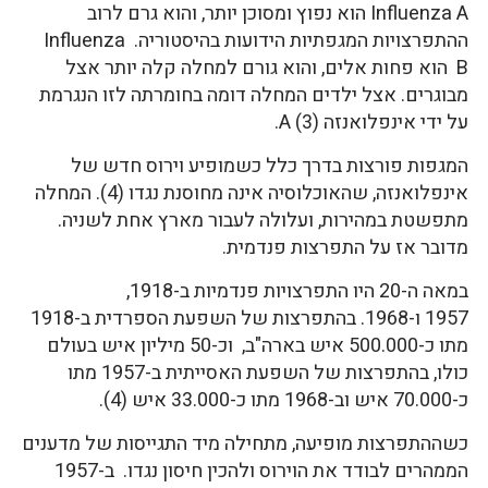
Influenza A הוא נפוץ ומסוכן יותר, והוא גרם לרוב
ההתפרצויות המגפתיות הידועות בהיסטוריה. Influenza
B הוא פחות אלים, והוא גורם למחלה קלה יותר אצל
מבוגרים. אצל ילדים המחלה דומה בחומרתה לזו הנגרמת
על ידי אינפלואנזה A (3).
המגפות פורצות בדרך כלל כשמופיע וירוס חדש של
אינפלואנזה, שהאוכלוסיה אינה מחוסנת נגדו (4). המחלה
מתפשטת במהירות, ועלולה לעבור מארץ אחת לשניה.
מדובר אז על התפרצות פנדמית.
במאה ה-20 היו התפרצויות פנדמיות ב-1918,
1957 ו-1968. בהתפרצות של השפעת הספרדית ב-1918
מתו כ-500.000 איש בארה"ב, וכ-50 מיליון איש בעולם
כולו, בהתפרצות של השפעת האסייתית ב-1957 מתו
כ-70.000 איש וב-1968 מתו כ-33.000 איש (4).
כשההתפרצות מופיעה, מתחילה מיד התגייסות של מדענים
הממהרים לבודד את הוירוס ולהכין חיסון נגדו. ב-1957