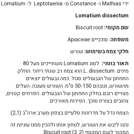
ידי Mathias ו- Constance מ- Leptotaenia ל- Lomatium
Lomatium dissectum
שם מקומי:
Biscuit root
משפחה
: סוככיים Apiaceae
חלקי צמח בשימוש:
שורש
תאור בוטני:
לסוג Lomatium משתייכים מעל 80
מינים. L. dissectum הוא צמח רב שנתי ריחני. החלק
התחתון של הגבעולים סגול. כמה גבעולים יוצאים
מהשורש, וגובהם 50-150 ס"מ. השורש מעובה. העלים
מצויים רובם בחלק התחתון של הגבעולים. הפרחים קטנים,
צהובים בצורת סוכך. הפירות מאורכים.
הצמח גדל על מדרונות סלעיים בצפון-מערב ארה"ב (2,1).
נהגו ליבש את השורש, לטחון אותו ולהכין ממנו עוגיות זה
המקור לשם המקומי Biscuit root (3, 2)