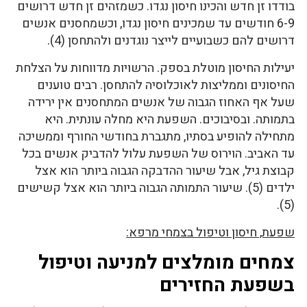
בודדו זן חדש והכינו חיסון נגדו. כשמזהים זן חדש דרושים
6-9 חודשים עד שמכינים חיסון נגדו, וכשמחסנים אנשים
דרושים להם כשבועיים לייצר נוגדנים ולהתחסן (4).
יעילות החיסון מוטלת בספק. הרשויות מדווחות על הצלחת
החיסונים וממליצות לאוכלוסיה להתחסן. רבים טוענים
שעל אף האחוז הגבוה של אנשים המתחסנים אין ירידה
בתמותה. ובסיבוכים. השפעת היא מחלה עונתית. היא
מתחילה להופיע בסתיו, מתגברת בחודשי החורף וממשיכה
עד האביב. הוירוס של השפעת עלול להדביק אנשים בכל
קבוצת גיל, אבל שיעור ההדבקה הגבוה ביותר הוא אצל
ילדים (5). שיעור התמותה הגבוה ביותר הוא אצל קשישים
(5).
שפעת, חיסון וטיפול בצמחי מרפא:
צמחים מומלצים למניעה וטיפול
בשפעת החזירים