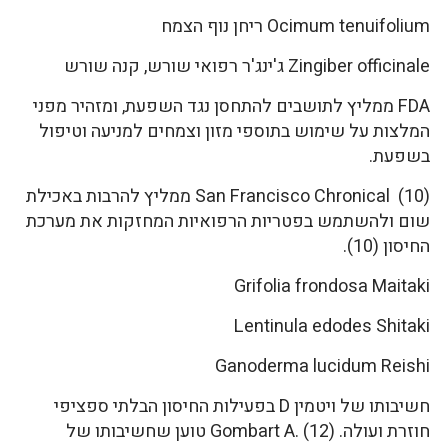
Ocimum tenuifolium ריחן נוף הצמח
Zingiber officinale ג'ינג'ר רפואי שורש, קנה שורש
FDA ממליץ לתושבים להתחסן נגד השפעת, ומזהיר מפני
המלצות על שימוש בתוספי מזון וצמחים למניעה וטיפול
בשפעת.
San Francisco Chronical (10) ממליץ להרבות באכילת
שום ולהשתמש בפטריות הרפואיות המחזקות את מערכת
החיסון (10).
Grifolia frondosa Maitaki
Lentinula edodes Shitaki
Ganoderma lucidum Reishi
חשיבותו של ויטמין D בפעילות החיסון הבלתי ספציפי
חוזרת ועולה. Gombart A. (12) טוען שחשיבותו של