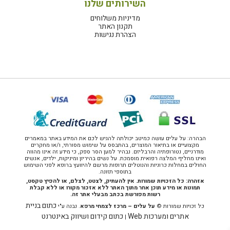
השירותים שלנו
מדיניות משלוחים
תקנון האתר
הצהרת נגישות
הבהרה: על עלים עושה כמיטב יכולתה להגיש לכם את המידע באתר במאמרים
מקצועיים או בתיאור המוצרים, בהתבסס על שימוש מסורתי, ו/או מחקרים
מודרניים, נטורופתיה והרבליזם. נבהיר למען הסר ספק, כי מידע זה אינו מהווה
ואינו מחליף המלצה רפואית מוסמכת. על נשים בהיריון ומיניקות, ילדים, אנשים
החולים במחלות כרוניות והנוטלים תרופות מרשם להיוועץ ברופא לפני השימוש
בתוספי תזונה.
אזהרה: כל הזכויות שמורות. אין להעתיק, לצטט, לצלם, או להפיץ טקסט,
תמונות או מידע תוכן אחר מתוך האתר ללא אזכור מקורו או ללא קבלת
רשות מפורשת בכתב מבעלי אתר זה.
כתום בניית
כל זכויות שמורות ©
על עלים – מרכז לצמחי מרפא
. נבנה ע"י
אתרים ומערכות Web
כתום קידום ושיווק באינטרנט
|