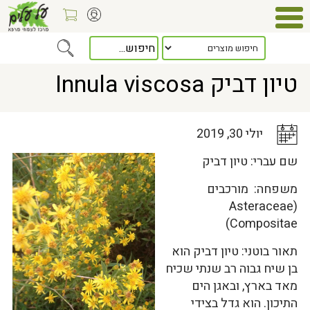
Home
>
כלל המאמרים
> טיון דביק Innula viscosa
טיון דביק Innula viscosa
יולי 30, 2019
שם עברי: טיון דביק
משפחה: מורכבים
(Asteraceae
(Compositae
תאור בוטני: טיון דביק הוא
בן שיח גבוה רב שנתי שכיח
מאד בארץ, ובאגן הים
התיכון. הוא גדל בצידי