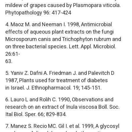
mildew of grapes caused by Plasmopara viticola.
Phytopathology 96: 417-424
4. Maoz M. and Neeman I. 1998, Antimicrobial
effects of aqueous plant extracts on the fungi
Microsporum canis and Trichophyton rubrum and
on three bacterial species. Lett. Appl. Microbiol.
26:61-
63
5. Yaniv Z. Dafni A. Friedman J. and Palevitch D
1987, Plants used for treatment of diabetes
in Israel. J. Ethnopharmacol. 19; 145-151.
6. Lauro L and Rolih C. 1990, Observations and
research on an extract of Inula viscosa Boll. Soc.
Ital Biol. Sper. 66; 829-834.
7. Manez S. Recio MC. Gil I. et al. 1999, A glycosyl