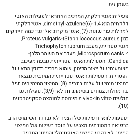
בשמן זית.
פעילות:אנטי דלקתי, המרכיב האחראי לפעילות האנטי
דלקתית הוא 1,4-dimethyl-azulene(6), אנטי דלקתי
למחלות עור שונות (7), אנטי מיקרוביאלי נגד כמה חיידקים
כגון Staphilococcus aureusו-Proteus vulgaris,
אנטי פטרייתי, מעכב Trichophyton rubrum
ו- Microsporum canis, מעכב את השמר הלבן-
Candida. הפעילות האנטי פטרייתית נובעת מעיכוב
משמעותי של ייצור הכיטין, שהוא מרכיב בדופן התא של
הפטריות. הפעילות האנטי פטרייתית המירבית נמצאה
במיצוי מימי של עלים בוגרים (8). המיצוי המימי היה יעיל
נגד מחלות צמחים בשימוש חקלאי (3,9). פעילות נגד
תולעים in vitroו-in vivoמיוחסת לחומצה ססקויטרפנית
(10).
תופעות לוואי ורעילות של הצמח לא נבדקו. השימוש הרב
ברפואה המסורתית מצביע על חוסר רעילות של המיצוי
המימי. לא נקבע המיצוי האופטימלי והמינון המדויק.