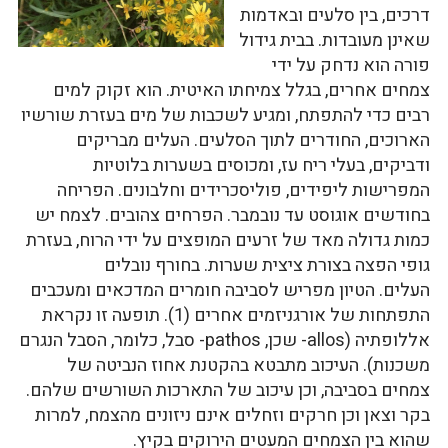
דרכים, בין סלעים ובאדמות
שאינן מעובדות. בבית גידול
פורה הוא נדחק על ידי
צמחים אחרים, בגלל צמיחתו האיטית. הוא זקוק למים
רבים כדי להתפתח, ומגיע לשכבות של מים בעזרת שורשיו
הארוכים, החודרים לתוך הסלעים. העלים מבריקים
ודביקים, בעלי ריח עז, ומכוסים בשערות בלוטיות
המפרישות ליפידים, פוליסכרידים וחלבונים. הפריחה
בחודשים אוגוסט עד נובמבר. הפרחים צהובים. לצמח יש
כמות גדולה מאד של זרעים המופצים על ידי הרוח, בעזרת
גופי הפצה בצורת ציצית שערות. בחורף נובלים
העלים. הטיון מפריש לסביבה חומרים המדכאים ומעכבים
התפתחות של אורגניזמים אחרים (1). תופעה זו נקראת
אללופתיה (allos- שכן, pathos- סבל, כלומר, הסבל הנגרם
משכנות). העיכוב מתבטא בהקטנת אחוז הנביטה של
צמחים בסביבה, וכן עיכוב של התארכות השורשים שלהם.
בקר וצאן וכן חרקים וזחלים אינם ניזונים מהצמח, למרות
שהוא בין הצמחים המעטים הירוקים בקיץ.