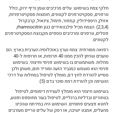
חלקי צמח בשימוש: עלים מרכיבים:שמן נדיף ירוק, כולל
טרפנים, ססקויטרפנים לקטונים, חומצות ססקויטרפניות,
אזולן, היספידולין, קמפור, תימול, צינאול, קרבקרול
(2,3,4). הצמח מכיל פלבנואידים כגון rhamnocitrin,
פנולים, טרפנים ומרכיבים נוספים מקבוצת הססקויטרפנים
לקטונים.
רפואה מסורתית: צמח נערץ באוכלוסיה הערבית בארץ. הם
טוענים שניתן להכין ממנו 40 תרופות, או תרופות ל-40
מחלות. משתמשים בו בשימוש פנימי וחיצוני. בשימוש
פנימי הוא משמש כמגביר הזעה ומוריד חום, משתן ולכן
מסייע להורדת לחץ דם, מומלץ לטיפול במחלות של דרכי
הנשימה וכן להורדת רמת סוכר בדם (5).
בשימוש חיצוני הוא מומלץ לעצירת דימומים, לטיפול
בטחורים ובדליות ברגליים, לטיפול בעור מחוספס ופגוע,
לחטא פצעים פתוחים. השימוש היה במירתח שהכינו
מהעלים, אמבט ישיבה, או רסק של עלים טריים מעורבים