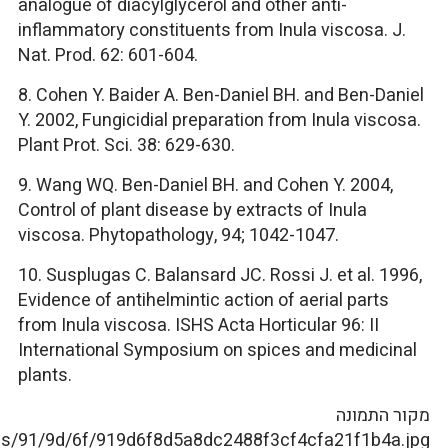
analogue of diacylglycerol and other anti-
inflammatory constituents from Inula viscosa. J.
Nat. Prod. 62: 601-604.
8. Cohen Y. Baider A. Ben-Daniel BH. and Ben-Daniel
Y. 2002, Fungicidial preparation from Inula viscosa.
Plant Prot. Sci. 38: 629-630.
9. Wang WQ. Ben-Daniel BH. and Cohen Y. 2004,
Control of plant disease by extracts of Inula
viscosa. Phytopathology, 94; 1042-1047.
10. Susplugas C. Balansard JC. Rossi J. et al. 1996,
Evidence of antihelmintic action of aerial parts
from Inula viscosa. ISHS Acta Horticular 96: II
International Symposium on spices and medicinal
plants.
מקור התמונה
nals/91/9d/6f/919d6f8d5a8dc2488f3cf4cfa21f1b4a.jpg